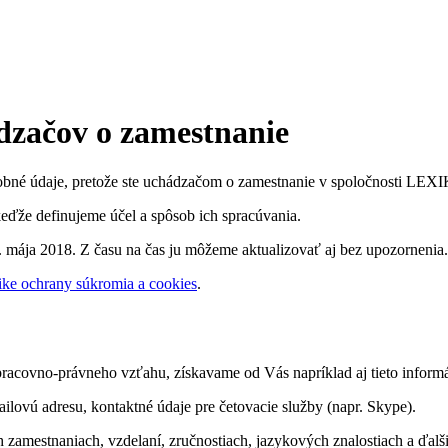
dzačov o zamestnanie
sobné údaje, pretože ste uchádzačom o zamestnanie v spoločnosti LEX
eďže definujeme účel a spôsob ich spracúvania.
 mája 2018. Z času na čas ju môžeme aktualizovať aj bez upozornenia.
tike ochrany súkromia a cookies
.
pracovno-právneho vzťahu, získavame od Vás napríklad aj tieto informá
mailovú adresu, kontaktné údaje pre četovacie služby (napr. Skype).
 zamestnaniach, vzdelaní, zručnostiach, jazykových znalostiach a ďalši