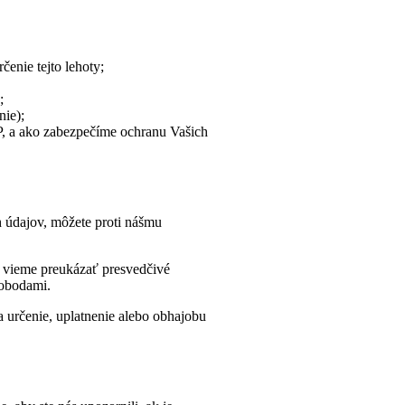
enie tejto lehoty;
;
nie);
P, a ako zabezpečíme ochranu Vašich
 údajov, môžete proti nášmu
 vieme preukázať presvedčivé
lobodami.
 určenie, uplatnenie alebo obhajobu