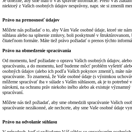
Je dôležité, aby sme mali o Vás správne informácie. Preto Vás žiadame
niektorý z Vašich osobných údajov nesprávny, napr. ste si zmenili me
Právo na prenosnosť údajov
Môžete nás požiadať o to, aby Vám Vaše osobné údaje, ktoré ste nám 
súhlasu alebo na splnenie zmluvy, boli poskytnuté v štruktúrovanom,
čitateľnom formáte. Máte tiež právo požiadať o prenos týchto informá
Právo na obmedzenie spracúvania
Od momentu, keď požiadate o opravu Vašich osobných údajov, alebo a
spracúvaniu, a do momentu, keď budeme môcť problém vyšetriť alebo
osobných údajov (alebo ich podľa Vašich pokynov zmeniť), máte ná
spracúvanie. To znamená, že Vaše osobné údaje (s výnimkou uchová
môžeme spracúvať iba v súlade s Vaším súhlasom, ak je to potrebné v
nárokmi, na ochranu práv niekoho iného alebo ak existuje významný
spracúvaní.
Môžete nás tiež požiadať, aby sme obmedzili spracúvanie Vašich osob
spracúvanie nezákonné, ale nechcete, aby sme Vaše osobné údaje vym
Právo na odvolanie súhlasu
V prípadoch, keď si vyžiadame Váš súhlas so spracúvaním osobných 