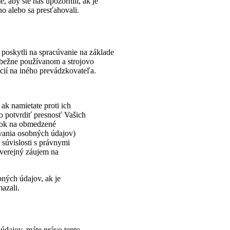
, aby ste nás upozornili, ak je
no alebo sa presťahovali.
poskytli na spracúvanie na základe
 bežne používanom a strojovo
cií na iného prevádzkovateľa.
k namietate proti ich
 potvrdiť presnosť Vašich
rok na obmedzené
vania osobných údajov)
 súvislosti s právnymi
 verejný záujem na
ných údajov, ak je
azali.
údajov, máte právo tento