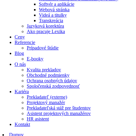
Softvér a aplikácie
Webová stránka
Videá a titulky
Transkreácia
Jazyková korektúra
Ako pracuje Lexika
Ceny
Referencie
Prípadové štúdie
Blog
E-booky
O nás
Kvalita prekladov
Obchodné podmienky
Ochrana osobných údajov
Spoločenská zodpovednosť
Kariéra
Prekladateľ (externe)
Projektový manažér
Prekladateľská stáž pre študentov
Asistent projektových manažérov
HR asistent
Kontakt
Domov