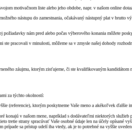
svojom motivačnom liste alebo jeho obdobe, napr. v našom online dot
ožného nástupu do zamestnania, očakávaný nástupný plat v brutto výšk
ej požiadavky nám pred alebo počas výberového konania môžete posky
i ste pracovali v minulosti, môžeme sa v zmysle našej dohody rozhodnú
eného záujmu, ktorým zisťujeme, či ste kvalifikovaným kandidátom na
mi za týchto okolností:
vyššie (referencie), ktorým poskytneme Vaše meno a akékoľvek ďalšie i
toré konajú v našom mene, napríklad s dodávateľmi niektorých služieb
ieto tretie strany spracúvať Vaše osobné údaje len na účely opísané vyš
rípade sa prístup udelí iba vtedy, ak je to potrebné na vyššie uveden