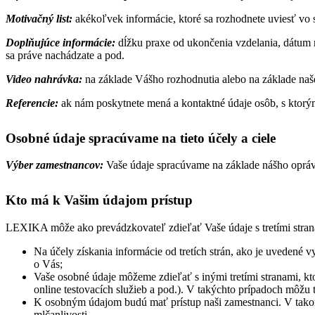
Motivačný list:
akékoľvek informácie, ktoré sa rozhodnete uviesť vo 
Doplňujúce informácie:
dĺžku praxe od ukončenia vzdelania, dátum m
sa práve nachádzate a pod.
Video nahrávka:
na základe Vášho rozhodnutia alebo na základe naš
Referencie:
ak nám poskytnete mená a kontaktné údaje osôb, s ktorým
Osobné údaje spracúvame na tieto účely a ciele
Výber zamestnancov:
Vaše údaje spracúvame na základe nášho oprávn
Kto má k Vašim údajom prístup
LEXIKA môže ako prevádzkovateľ zdieľať Vaše údaje s tretími strana
Na účely získania informácie od tretích strán, ako je uvedené 
o Vás;
Vaše osobné údaje môžeme zdieľať s inými tretími stranami, k
online testovacích služieb a pod.). V takýchto prípadoch môžu t
K osobným údajom budú mať prístup naši zamestnanci. V takom p
mlčanlivosti.