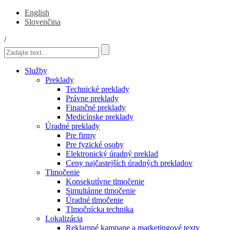
English
Slovenčina
/
Služby
Preklady
Technické preklady
Právne preklady
Finančné preklady
Medicínske preklady
Úradné preklady
Pre firmy
Pre fyzické osoby
Elektronický úradný preklad
Ceny najčastejších úradných prekladov
Tlmočenie
Konsekutívne tlmočenie
Simultánne tlmočenie
Úradné tlmočenie
Tlmočnícka technika
Lokalizácia
Reklamné kampane a marketingové texty