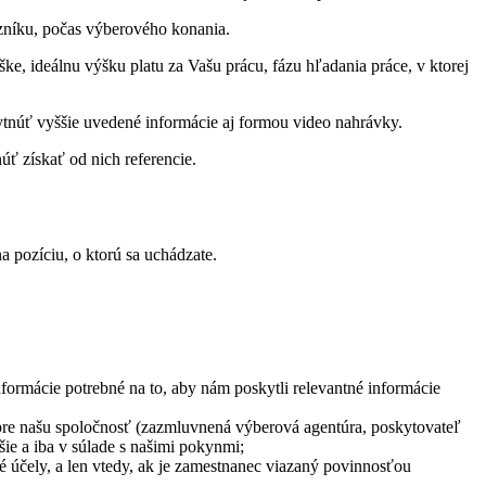
azníku, počas výberového konania.
e, ideálnu výšku platu za Vašu prácu, fázu hľadania práce, v ktorej
tnúť vyššie uvedené informácie aj formou video nahrávky.
ť získať od nich referencie.
 pozíciu, o ktorú sa uchádzate.
nformácie potrebné na to, aby nám poskytli relevantné informácie
 pre našu spoločnosť (zazmluvnená výberová agentúra, poskytovateľ
šie a iba v súlade s našimi pokynmi;
é účely, a len vtedy, ak je zamestnanec viazaný povinnosťou