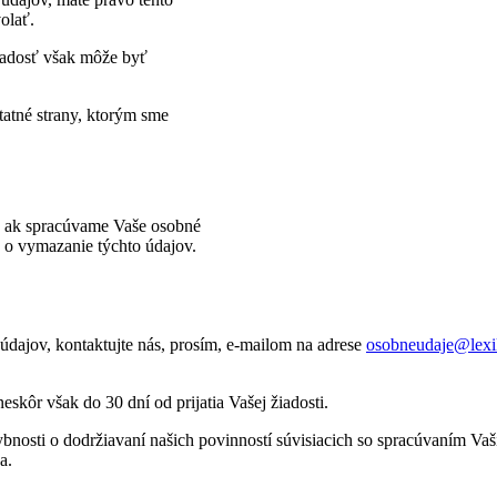
olať.
iadosť však môže byť
atné strany, ktorým sme
 ak spracúvame Vaše osobné
ť o vymazanie týchto údajov.
dajov, kontaktujte nás, prosím, e-mailom na adrese
osobneudaje@lexi
kôr však do 30 dní od prijatia Vašej žiadosti.
ybnosti o dodržiavaní našich povinností súvisiacich so spracúvaním Va
a.