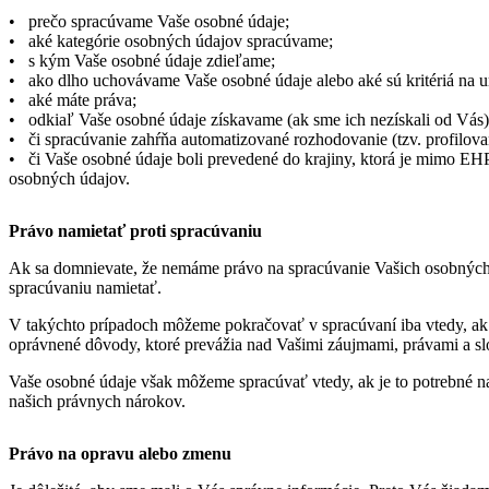
• prečo spracúvame Vaše osobné údaje;
• aké kategórie osobných údajov spracúvame;
• s kým Vaše osobné údaje zdieľame;
• ako dlho uchovávame Vaše osobné údaje alebo aké sú kritériá na urč
• aké máte práva;
• odkiaľ Vaše osobné údaje získavame (ak sme ich nezískali od Vás)
• či spracúvanie zahŕňa automatizované rozhodovanie (tzv. profilova
• či Vaše osobné údaje boli prevedené do krajiny, ktorá je mimo EH
osobných údajov.
Právo namietať proti spracúvaniu
Ak sa domnievate, že nemáme právo na spracúvanie Vašich osobných
spracúvaniu namietať.
V takýchto prípadoch môžeme pokračovať v spracúvaní iba vtedy, ak
oprávnené dôvody, ktoré prevážia nad Vašimi záujmami, právami a s
Vaše osobné údaje však môžeme spracúvať vtedy, ak je to potrebné na
našich právnych nárokov.
Právo na opravu alebo zmenu