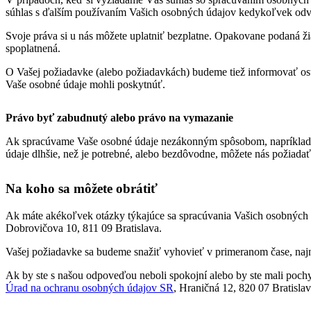
súhlas s ďalším používaním Vašich osobných údajov kedykoľvek odv
Svoje práva si u nás môžete uplatniť bezplatne. Opakovane podaná ž
spoplatnená.
O Vašej požiadavke (alebo požiadavkách) budeme tiež informovať ost
Vaše osobné údaje mohli poskytnúť.
Právo byť zabudnutý alebo právo na vymazanie
Ak spracúvame Vaše osobné údaje nezákonným spôsobom, napríklad
údaje dlhšie, než je potrebné, alebo bezdôvodne, môžete nás požiada
Na koho sa môžete obrátiť
Ak máte akékoľvek otázky týkajúce sa spracúvania Vašich osobných ú
Dobrovičova 10, 811 09 Bratislava.
Vašej požiadavke sa budeme snažiť vyhovieť v primeranom čase, najnes
Ak by ste s našou odpoveďou neboli spokojní alebo by ste mali poch
Úrad na ochranu osobných údajov SR
, Hraničná 12, 820 07 Bratislav