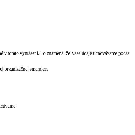
né v tomto vyhlásení. To znamená, že Vaše údaje uchovávame počas
j organizačnej smernice.
racúvame.