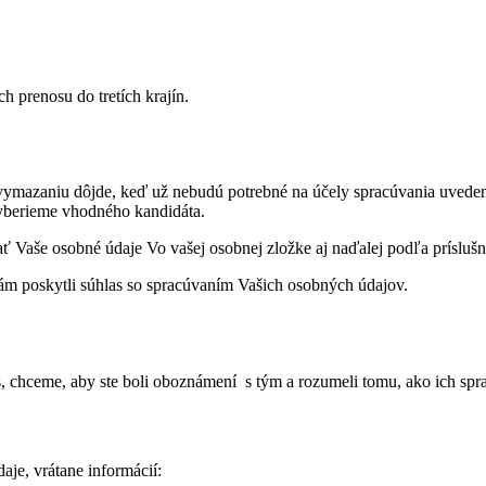
 prenosu do tretích krajín.
vymazaniu dôjde, keď už nebudú potrebné na účely spracúvania uvede
yberieme vhodného kandidáta.
Vaše osobné údaje Vo vašej osobnej zložke aj naďalej podľa príslušne
ám poskytli súhlas so spracúvaním Vašich osobných údajov.
, chceme, aby ste boli oboznámení s tým a rozumeli tomu, ako ich sp
je, vrátane informácií: