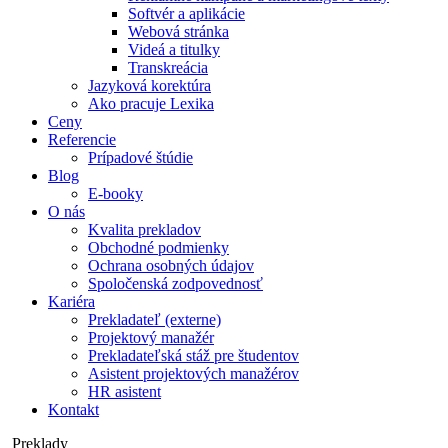
Softvér a aplikácie
Webová stránka
Videá a titulky
Transkreácia
Jazyková korektúra
Ako pracuje Lexika
Ceny
Referencie
Prípadové štúdie
Blog
E-booky
O nás
Kvalita prekladov
Obchodné podmienky
Ochrana osobných údajov
Spoločenská zodpovednosť
Kariéra
Prekladateľ (externe)
Projektový manažér
Prekladateľská stáž pre študentov
Asistent projektových manažérov
HR asistent
Kontakt
Preklady