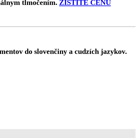
onálnym tlmočením.
ZISTITE CENU
mentov do slovenčiny a cudzích jazykov.