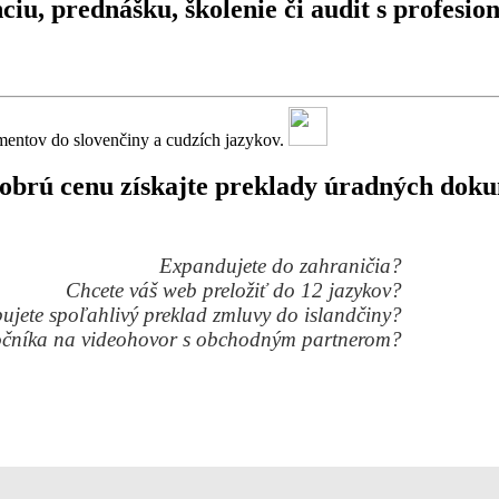
ciu, prednášku, školenie či audit s profesi
mentov do slovenčiny a cudzích jazykov.
dobrú cenu získajte preklady úradných doku
Expandujete do zahraničia?
Chcete váš web preložiť do 12 jazykov?
ujete spoľahlivý preklad zmluvy do islandčiny?
očníka na videohovor s obchodným partnerom?