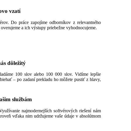
ovo vzatí
érov. Do práce zapojíme odborníkov z relevantného
ivo overujeme a ich výstupy priebežne vyhodnocujeme.
ás dôležitý
adáme 100 slov alebo 100 000 slov. Vidíme lepšie
biehať – po zadaní prekladu ho môžete pustiť z hlavy,
vašim službám
Využívanie najmodernejších softvérových riešení nám
Zároveň vďaka nim udržujeme vaše údaje v absolútnom