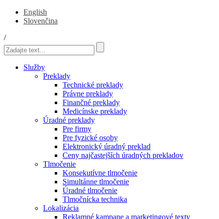
English
Slovenčina
/
Služby
Preklady
Technické preklady
Právne preklady
Finančné preklady
Medicínske preklady
Úradné preklady
Pre firmy
Pre fyzické osoby
Elektronický úradný preklad
Ceny najčastejších úradných prekladov
Tlmočenie
Konsekutívne tlmočenie
Simultánne tlmočenie
Úradné tlmočenie
Tlmočnícka technika
Lokalizácia
Reklamné kampane a marketingové texty