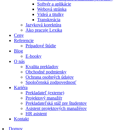
Softvér a aplikácie
Webová stránka
Videá a titulky
Transkreácia
Jazyková korektúra
Ako pracuje Lexika
Ceny
Referencie
Prípadové štúdie
Blog
E-booky
O nás
Kvalita prekladov
Obchodné podmienky
Ochrana osobných údajov
Spoločenská zodpovednosť
Kariéra
Prekladateľ (externe)
Projektový manažér
Prekladateľská stáž pre študentov
Asistent projektových manažérov
HR asistent
Kontakt
Domov