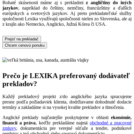
Bohaté skúsenosti máme aj s prekladmi
z angličtiny do iných
jazykov
, napríklad do češtiny, nemčiny, francúzštiny a ďalších
európskych a svetových jazykov. Aj preto prekladateľské služby
spoločnosti Lexika využívajú spoločnosti nielen zo Slovenska, ale aj
z krajín ako Nemecko, Anglicko, Južná Kórea či USA.
Prejsť na prekladač
Chcem cenovú ponuku
Prečo je LEXIKA preferovaný dodávateľ
prekladov?
Každý prekladový projekt z/do anglického jazyka spracujeme
presne podľa požiadaviek klienta, dodržiavame dohodnuté dodacie
termíny a zakladáme si na vysokej kvalite prekladov a tlmočenia.
Anglické preklady najčastejšie poskytujeme v oblasti
ekonómie,
financií a práva
, keďže prekladáme najmä
obchodné a pracovné
zmluvy
, dokumentáciu pre verejné súťaže a tendre, podnikové
predpisy a inú obchodnú alebo sporovú dokumentáciu.