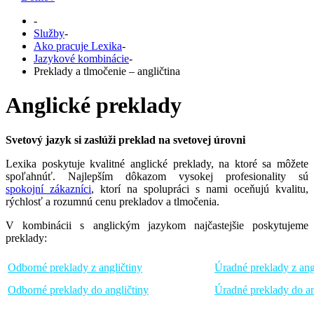
-
Služby
-
Ako pracuje Lexika
-
Jazykové kombinácie
-
Preklady a tlmočenie – angličtina
Anglické preklady
Svetový jazyk si zaslúži preklad na svetovej úrovni
Lexika poskytuje kvalitné anglické preklady, na ktoré sa môžete
spoľahnúť. Najlepším dôkazom vysokej profesionality sú
spokojní zákazníci
, ktorí na spolupráci s nami oceňujú kvalitu,
rýchlosť a rozumnú cenu prekladov a tlmočenia.
V kombinácii s anglickým jazykom najčastejšie poskytujeme
preklady:
Odborné preklady z angličtiny
Úradné preklady z ang
Odborné preklady do angličtiny
Úradné preklady do an