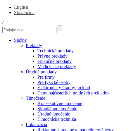
English
Slovenčina
/
Služby
Preklady
Technické preklady
Právne preklady
Finančné preklady
Medicínske preklady
Úradné preklady
Pre firmy
Pre fyzické osoby
Elektronický úradný preklad
Ceny najčastejších úradných prekladov
Tlmočenie
Konsekutívne tlmočenie
Simultánne tlmočenie
Úradné tlmočenie
Tlmočnícka technika
Lokalizácia
Reklamné kampane a marketingové texty