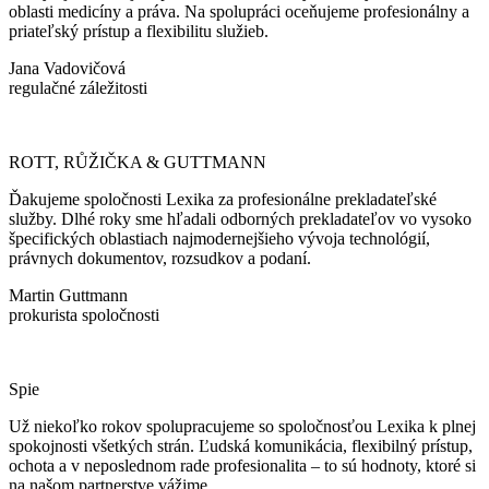
oblasti medicíny a práva. Na spolupráci oceňujeme profesionálny a
priateľský prístup a flexibilitu služieb.
Jana Vadovičová
regulačné záležitosti
ROTT, RŮŽIČKA & GUTTMANN
Ďakujeme spoločnosti Lexika za profesionálne prekladateľské
služby. Dlhé roky sme hľadali odborných prekladateľov vo vysoko
špecifických oblastiach najmodernejšieho vývoja technológií,
právnych dokumentov, rozsudkov a podaní.
Martin Guttmann
prokurista spoločnosti
Spie
Už niekoľko rokov spolupracujeme so spoločnosťou Lexika k plnej
spokojnosti všetkých strán. Ľudská komunikácia, flexibilný prístup,
ochota a v neposlednom rade profesionalita – to sú hodnoty, ktoré si
na našom partnerstve vážime.