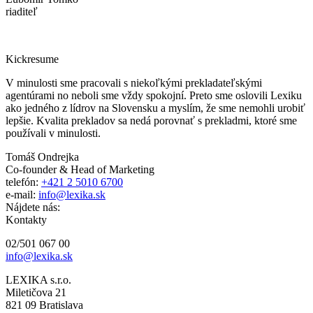
riaditeľ
Kickresume
V minulosti sme pracovali s niekoľkými prekladateľskými
agentúrami no neboli sme vždy spokojní. Preto sme oslovili Lexiku
ako jedného z lídrov na Slovensku a myslím, že sme nemohli urobiť
lepšie. Kvalita prekladov sa nedá porovnať s prekladmi, ktoré sme
používali v minulosti.
Tomáš Ondrejka
Co-founder & Head of Marketing
telefón:
+421 2 5010 6700
e-mail:
info@lexika.sk
Nájdete nás:
Kontakty
02/501 067 00
info@lexika.sk
LEXIKA s.r.o.
Miletičova 21
821 09 Bratislava