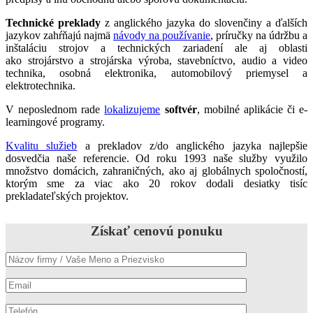
Technické preklady
z anglického jazyka do slovenčiny a ďalších
jazykov zahŕňajú najmä
návody na používanie
, príručky na údržbu a
inštaláciu strojov a technických zariadení ale aj oblasti
ako strojárstvo a strojárska výroba, stavebníctvo, audio a video
technika, osobná elektronika, automobilový priemysel a
elektrotechnika.
V neposlednom rade
lokalizujeme
softvér
, mobilné aplikácie či e-
learningové programy.
Kvalitu služieb
a prekladov z/do anglického jazyka najlepšie
dosvedčia naše referencie. Od roku 1993 naše služby využilo
množstvo domácich, zahraničných, ako aj globálnych spoločností,
ktorým sme za viac ako 20 rokov dodali desiatky tisíc
prekladateľských projektov.
Získať cenovú ponuku