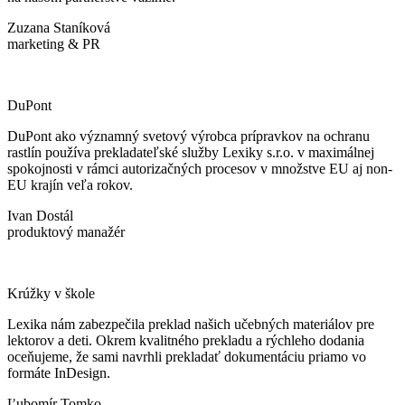
Zuzana Staníková
marketing & PR
DuPont
DuPont ako významný svetový výrobca prípravkov na ochranu
rastlín používa prekladateľské služby Lexiky s.r.o. v maximálnej
spokojnosti v rámci autorizačných procesov v množstve EU aj non-
EU krajín veľa rokov.
Ivan Dostál
produktový manažér
Krúžky v škole
Lexika nám zabezpečila preklad našich učebných materiálov pre
lektorov a deti. Okrem kvalitného prekladu a rýchleho dodania
oceňujeme, že sami navrhli prekladať dokumentáciu priamo vo
formáte InDesign.
Ľubomír Tomko