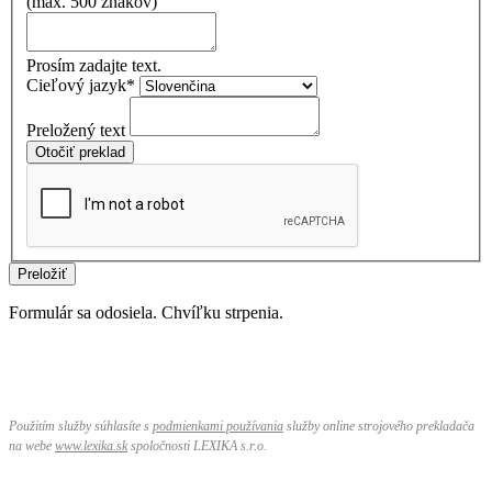
(max. 500 znakov)
Prosím zadajte text.
Cieľový jazyk
*
Preložený text
Otočiť preklad
Preložiť
Formulár sa odosiela. Chvíľku strpenia.
Použitím služby súhlasíte s
podmienkami používania
služby online strojového prekladača
na webe
www.lexika.sk
spoločnosti LEXIKA s.r.o.