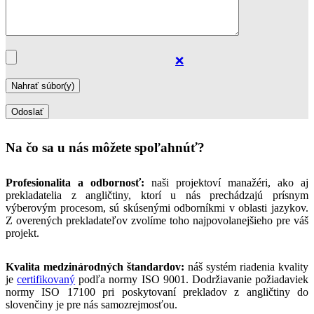
❌
Na čo sa u nás môžete spoľahnúť?
Profesionalita a odbornosť:
naši projektoví manažéri, ako aj
prekladatelia z angličtiny, ktorí u nás prechádzajú prísnym
výberovým procesom, sú skúsenými odborníkmi v oblasti jazykov.
Z overených prekladateľov zvolíme toho najpovolanejšieho pre váš
projekt.
Kvalita medzinárodných štandardov:
náš systém riadenia kvality
je
certifikovaný
podľa normy ISO 9001. Dodržiavanie požiadaviek
normy ISO 17100 pri poskytovaní prekladov z angličtiny do
slovenčiny je pre nás samozrejmosťou.