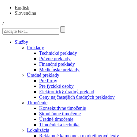
English
Slovenčina
/
Služby
Preklady
Technické preklady
Právne preklady
Finančné preklady
Medicínske preklady
Úradné preklady
Pre firmy
Pre fyzické osoby
Elektronický úradný preklad
Ceny najčastejších úradných prekladov
Tlmočenie
Konsekutívne tlmočenie
Simultánne tlmočenie
Úradné tlmočenie
Tlmočnícka technika
Lokalizácia
Reklamné kampane a marketingové texty