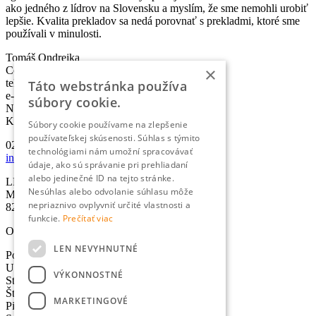
ako jedného z lídrov na Slovensku a myslím, že sme nemohli urobiť
lepšie. Kvalita prekladov sa nedá porovnať s prekladmi, ktoré sme
používali v minulosti.
Tomáš Ondrejka
×
Co-founder & Head of Marketing
telefón:
+421 2 5010 6700
Táto webstránka používa
e-mail:
info@lexika.sk
súbory cookie.
Nájdete nás:
Kontakty
Súbory cookie používame na zlepšenie
používateľskej skúsenosti. Súhlas s týmito
02/501 067 00
technológiami nám umožní spracovávať
info@lexika.sk
údaje, ako sú správanie pri prehliadaní
alebo jedinečné ID na tejto stránke.
LEXIKA s.r.o.
Nesúhlas alebo odvolanie súhlasu môže
Miletičova 21
nepriaznivo ovplyvniť určité vlastnosti a
821 09 Bratislava
funkcie.
Prečítať viac
Otváracie hodiny
LEN NEVYHNUTNÉ
Pondelok: 8:30-17:00 hod.
Utorok: 8:30-17:00 hod.
VÝKONNOSTNÉ
Streda: 8:30-17:00 hod.
Štvrtok: 8:30-17:00 hod.
MARKETINGOVÉ
Piatok: 8:30-17:00 hod.