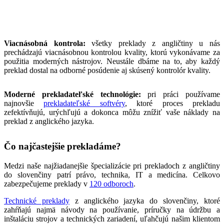
Viacnásobná kontrola:
všetky preklady z angličtiny u nás
prechádzajú viacnásobnou kontrolou kvality, ktorú vykonávame za
použitia moderných nástrojov. Neustále dbáme na to, aby každý
preklad dostal na odborné posúdenie aj skúsený kontrolór kvality.
Moderné prekladateľské technológie:
pri práci používame
najnovšie
prekladateľské softvéry
, ktoré proces prekladu
zefektívňujú, urýchľujú a dokonca môžu znížiť vaše náklady na
preklad z anglického jazyka.
Čo najčastejšie prekladáme?
Medzi naše najžiadanejšie špecializácie pri prekladoch z angličtiny
do slovenčiny patrí právo, technika, IT a medicína. Celkovo
zabezpečujeme preklady v
120 odboroch
.
Technické preklady
z anglického jazyka do slovenčiny, ktoré
zahŕňajú najmä návody na používanie, príručky na údržbu a
inštaláciu strojov a technických zariadení, uľahčujú našim klientom