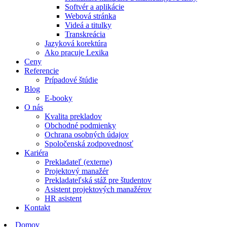
Softvér a aplikácie
Webová stránka
Videá a titulky
Transkreácia
Jazyková korektúra
Ako pracuje Lexika
Ceny
Referencie
Prípadové štúdie
Blog
E-booky
O nás
Kvalita prekladov
Obchodné podmienky
Ochrana osobných údajov
Spoločenská zodpovednosť
Kariéra
Prekladateľ (externe)
Projektový manažér
Prekladateľská stáž pre študentov
Asistent projektových manažérov
HR asistent
Kontakt
Domov