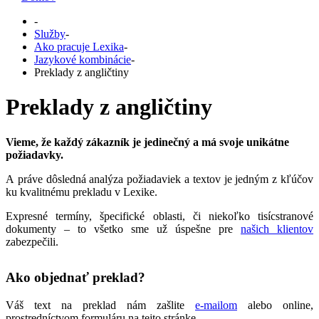
-
Služby
-
Ako pracuje Lexika
-
Jazykové kombinácie
-
Preklady z angličtiny
Preklady z angličtiny
Vieme, že každý zákazník je jedinečný a má svoje unikátne
požiadavky.
A práve dôsledná analýza požiadaviek a textov je jedným z kľúčov
ku kvalitnému prekladu v Lexike.
Expresné termíny, špecifické oblasti, či niekoľko tisícstranové
dokumenty – to všetko sme už úspešne pre
našich klientov
zabezpečili.
Ako objednať preklad?
Váš text na preklad nám zašlite
e-mailom
alebo online,
prostredníctvom formuláru na tejto stránke.