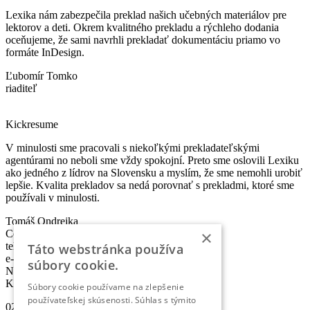
Lexika nám zabezpečila preklad našich učebných materiálov pre
lektorov a deti. Okrem kvalitného prekladu a rýchleho dodania
oceňujeme, že sami navrhli prekladať dokumentáciu priamo vo
formáte InDesign.
Ľubomír Tomko
riaditeľ
Kickresume
V minulosti sme pracovali s niekoľkými prekladateľskými
agentúrami no neboli sme vždy spokojní. Preto sme oslovili Lexiku
ako jedného z lídrov na Slovensku a myslím, že sme nemohli urobiť
lepšie. Kvalita prekladov sa nedá porovnať s prekladmi, ktoré sme
používali v minulosti.
Tomáš Ondrejka
×
Co-founder & Head of Marketing
telefón:
+421 2 5010 6700
Táto webstránka používa
e-mail:
info@lexika.sk
súbory cookie.
Nájdete nás:
Kontakty
Súbory cookie používame na zlepšenie
používateľskej skúsenosti. Súhlas s týmito
02/501 067 00