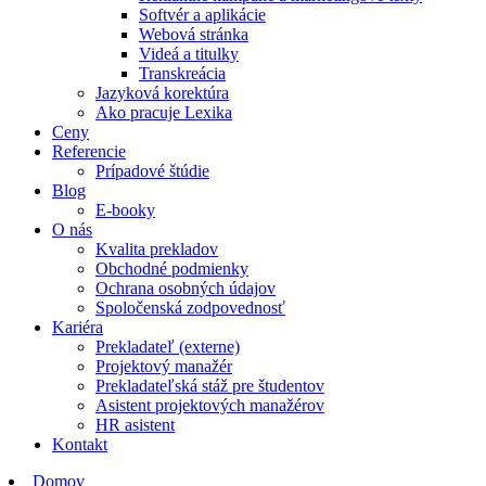
Softvér a aplikácie
Webová stránka
Videá a titulky
Transkreácia
Jazyková korektúra
Ako pracuje Lexika
Ceny
Referencie
Prípadové štúdie
Blog
E-booky
O nás
Kvalita prekladov
Obchodné podmienky
Ochrana osobných údajov
Spoločenská zodpovednosť
Kariéra
Prekladateľ (externe)
Projektový manažér
Prekladateľská stáž pre študentov
Asistent projektových manažérov
HR asistent
Kontakt
Domov