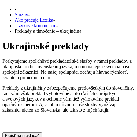
-
Služby
-
Ako pracuje Lexika
-
Jazykové kombinácie
-
Preklady a tlmočenie – ukrajinčina
Ukrajinské preklady
Poskytujeme spoľahlivé prekladateľské služby v rámci prekladov z
ukrajinského do slovenského jazyka, o čom najlepšie svedčia naši
spokojní zákazníci. Na našej spolupráci oceňujú hlavne rýchlosť,
kvalitu a primeranú cenu.
Preklady z ukrajinčiny zabezpečujeme predovšetkým do slovenčiny,
radi vám však preklad vyhotovíme aj do ďalších európskych
a svetových jazykov a ochotne vám tiež vyhotovíme preklad
opačným smerom. Aj z tohto dôvodu naše služby využívajú
zákazníci nielen zo Slovenska, ale takisto z iných krajín.
Prejsť na prekladač