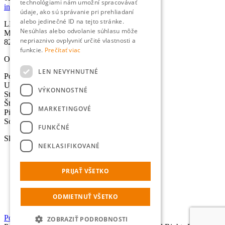
technológiami nám umožní spracovávať
info@lexika.sk
údaje, ako sú správanie pri prehliadaní
alebo jedinečné ID na tejto stránke.
LEXIKA s.r.o.
Nesúhlas alebo odvolanie súhlasu môže
Miletičova 21
nepriaznivo ovplyvniť určité vlastnosti a
821 09 Bratislava
funkcie.
Prečítať viac
Otváracie hodiny
LEN NEVYHNUTNÉ
Pondelok: 8:30-17:00 hod.
Utorok: 8:30-17:00 hod.
VÝKONNOSTNÉ
Streda: 8:30-17:00 hod.
Štvrtok: 8:30-17:00 hod.
MARKETINGOVÉ
Piatok: 8:30-17:00 hod.
Sobota - Nedeľa: Zatvorené
FUNKČNÉ
Služby
NEKLASIFIKOVANÉ
Preklady
Úradné preklady
PRIJAŤ VŠETKO
Tlmočenie
Lokalizácia
Výpočet normostrán
ODMIETNUŤ VŠETKO
Online prekladač
Portál pre dodávateľov
ZOBRAZIŤ PODROBNOSTI