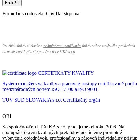
Preložiť
Formulár sa odosiela. Chvíľku strpenia.
Použitím služby súhlasíte s
podmienkami používania
služby online strojového prekladača
na webe
www.lexika.sk
spoločnosti LEXIKA s.r.o.
CERTIFIKÁTY KVALITY
Systém manažérstva kvality a pracovné postupy certifikované podľa
medzinárodných noriem ISO 17100 a ISO 9001.
TUV SUD SLOVAKIA s.r.o.
Certifikačný orgán
OBI
So spoločnosťou LEXIKA s.r.o. pracujeme od roku 2016. Na
spolupráci okrem kvalitných prekladov oceňujeme promptné
vybavenie objednávok, profesionálny a zároveň individuálny prístup