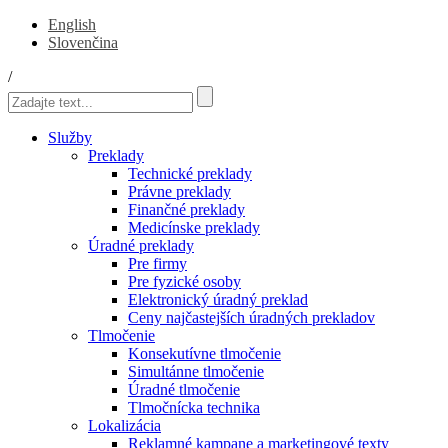
English
Slovenčina
/
Služby
Preklady
Technické preklady
Právne preklady
Finančné preklady
Medicínske preklady
Úradné preklady
Pre firmy
Pre fyzické osoby
Elektronický úradný preklad
Ceny najčastejších úradných prekladov
Tlmočenie
Konsekutívne tlmočenie
Simultánne tlmočenie
Úradné tlmočenie
Tlmočnícka technika
Lokalizácia
Reklamné kampane a marketingové texty