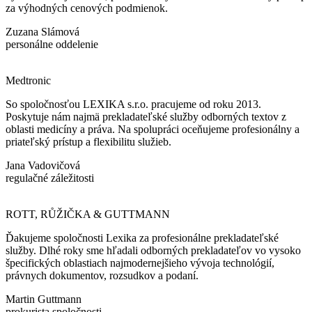
za výhodných cenových podmienok.
Zuzana Slámová
personálne oddelenie
Medtronic
So spoločnosťou LEXIKA s.r.o. pracujeme od roku 2013.
Poskytuje nám najmä prekladateľské služby odborných textov z
oblasti medicíny a práva. Na spolupráci oceňujeme profesionálny a
priateľský prístup a flexibilitu služieb.
Jana Vadovičová
regulačné záležitosti
ROTT, RŮŽIČKA & GUTTMANN
Ďakujeme spoločnosti Lexika za profesionálne prekladateľské
služby. Dlhé roky sme hľadali odborných prekladateľov vo vysoko
špecifických oblastiach najmodernejšieho vývoja technológií,
právnych dokumentov, rozsudkov a podaní.
Martin Guttmann
prokurista spoločnosti