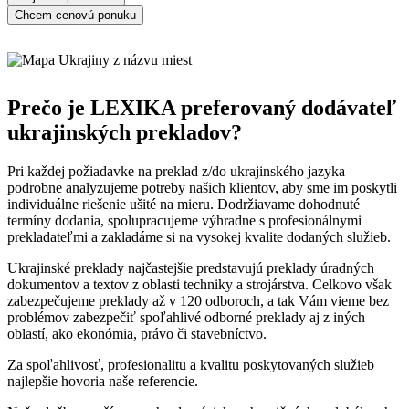
Chcem cenovú ponuku
Prečo je LEXIKA preferovaný dodávateľ
ukrajinských prekladov?
Pri každej požiadavke na preklad z/do ukrajinského jazyka
podrobne analyzujeme potreby našich klientov, aby sme im poskytli
individuálne riešenie ušité na mieru. Dodržiavame dohodnuté
termíny dodania, spolupracujeme výhradne s profesionálnymi
prekladateľmi a zakladáme si na vysokej kvalite dodaných služieb.
Ukrajinské preklady najčastejšie predstavujú preklady úradných
dokumentov a textov z oblasti techniky a strojárstva. Celkovo však
zabezpečujeme preklady až v 120 odboroch, a tak Vám vieme bez
problémov zabezpečiť spoľahlivé odborné preklady aj z iných
oblastí, ako ekonómia, právo či stavebníctvo.
Za spoľahlivosť, profesionalitu a kvalitu poskytovaných služieb
najlepšie hovoria naše referencie.