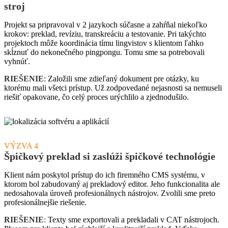
stroj
Projekt sa pripravoval v 2 jazykoch súčasne a zahŕňal niekoľko
krokov: preklad, revíziu, transkreáciu a testovanie. Pri takýchto
projektoch môže koordinácia tímu lingvistov s klientom ľahko
skĺznuť do nekonečného pingpongu. Tomu sme sa potrebovali
vyhnúť.
RIEŠENIE
: Založili sme zdieľaný dokument pre otázky, ku
ktorému mali všetci prístup. Už zodpovedané nejasnosti sa nemuseli
riešiť opakovane, čo celý proces urýchlilo a zjednodušilo.
VÝZVA 4
Špičkový preklad si zaslúži špičkové technológie
Klient nám poskytol prístup do ich firemného CMS systému, v
ktorom bol zabudovaný aj prekladový editor. Jeho funkcionalita ale
nedosahovala úroveň profesionálnych nástrojov. Zvolili sme preto
profesionálnejšie riešenie.
RIEŠENIE
:
Texty sme exportovali a prekladali v CAT nástrojoch.