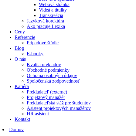
Webová stránka
Videá a titulky
Transkreácia
Jazyková korektúra
Ako pracuje Lexika
Ceny
Referencie
Prípadové štúdie
Blog
E-booky
O nás
Kvalita prekladov
Obchodné podmienky
Ochrana osobných údajov
Spoločenská zodpovednosť
Kariéra
Prekladateľ (externe)
Projektový manažér
Prekladateľská stáž pre študentov
Asistent projektových manažérov
HR asistent
Kontakt
Domov