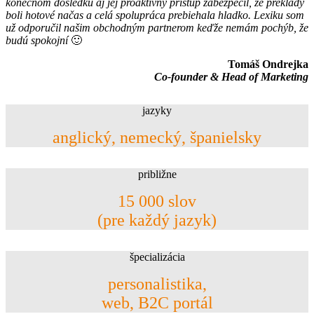
konečnom dôsledku aj jej proaktívny prístup zabezpečil, že preklady
boli hotové načas a celá spolupráca prebiehala hladko. Lexiku som
už odporučil našim obchodným partnerom keďže nemám pochýb, že
budú spokojní
🙂
Tomáš Ondrejka
Co-founder & Head of Marketing
jazyky
anglický, nemecký, španielsky
približne
15 000 slov
(pre každý jazyk)
špecializácia
personalistika,
web, B2C portál