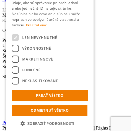
údaje, ako sú správanie pri prehliadaní
alebo jedinečné ID na tejto stránke.
LEXIKA s.r.o.
Nesúhlas alebo odvolanie súhlasu môže
Miletičova 21
nepriaznivo ovplyvniť určité vlastnosti a
821 09 Bratislava
funkcie.
Prečítať viac
Otváracie hodiny
LEN NEVYHNUTNÉ
Pondelok: 8:30-17:00 hod.
Utorok: 8:30-17:00 hod.
VÝKONNOSTNÉ
Streda: 8:30-17:00 hod.
Štvrtok: 8:30-17:00 hod.
MARKETINGOVÉ
Piatok: 8:30-17:00 hod.
Sobota - Nedeľa: Zatvorené
FUNKČNÉ
Služby
NEKLASIFIKOVANÉ
Preklady
Úradné preklady
PRIJAŤ VŠETKO
Tlmočenie
Lokalizácia
Výpočet normostrán
ODMIETNUŤ VŠETKO
Online prekladač
Portál pre dodávateľov
ZOBRAZIŤ PODROBNOSTI
Prihlásiť sa
Copyright © 2014 LEXIKA s.r.o., All Rights Reserved.