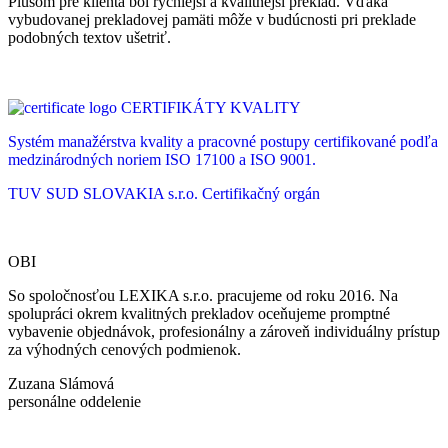
Plusom pre klienta bol rýchlejší a kvalitnejší preklad. Vďaka
vybudovanej prekladovej pamäti môže v budúcnosti pri preklade
podobných textov ušetriť.
CERTIFIKÁTY KVALITY
Systém manažérstva kvality a pracovné postupy certifikované podľa
medzinárodných noriem ISO 17100 a ISO 9001.
TUV SUD SLOVAKIA s.r.o.
Certifikačný orgán
OBI
So spoločnosťou LEXIKA s.r.o. pracujeme od roku 2016. Na
spolupráci okrem kvalitných prekladov oceňujeme promptné
vybavenie objednávok, profesionálny a zároveň individuálny prístup
za výhodných cenových podmienok.
Zuzana Slámová
personálne oddelenie