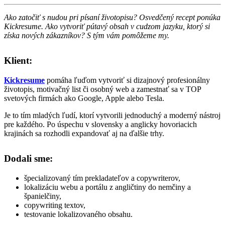
Ako zatočiť s nudou pri písaní životopisu? Osvedčený recept ponúka
Kickresume. Ako vytvoriť pútavý obsah v cudzom jazyku, ktorý si
získa nových zákazníkov? S tým vám pomôžeme my.
Klient:
Kickresume
pomáha ľuďom vytvoriť si dizajnový profesionálny
životopis, motivačný list či osobný web a zamestnať sa v TOP
svetových firmách ako Google, Apple alebo Tesla.
Je to tím mladých ľudí, ktorí vytvorili jednoduchý a moderný nástroj
pre každého. Po úspechu v slovensky a anglicky hovoriacich
krajinách sa rozhodli expandovať aj na ďalšie trhy.
Dodali sme:
špecializovaný tím prekladateľov a copywriterov,
lokalizáciu webu a portálu z angličtiny do nemčiny a
španielčiny,
copywriting textov,
testovanie lokalizovaného obsahu.