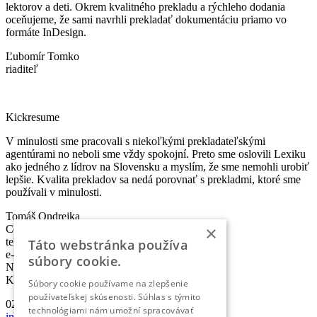
lektorov a deti. Okrem kvalitného prekladu a rýchleho dodania
oceňujeme, že sami navrhli prekladať dokumentáciu priamo vo
formáte InDesign.
Ľubomír Tomko
riaditeľ
Kickresume
V minulosti sme pracovali s niekoľkými prekladateľskými
agentúrami no neboli sme vždy spokojní. Preto sme oslovili Lexiku
ako jedného z lídrov na Slovensku a myslím, že sme nemohli urobiť
lepšie. Kvalita prekladov sa nedá porovnať s prekladmi, ktoré sme
používali v minulosti.
Tomáš Ondrejka
×
Co-founder & Head of Marketing
telefón:
+421 2 5010 6700
Táto webstránka používa
e-mail:
info@lexika.sk
súbory cookie.
Nájdete nás:
Kontakty
Súbory cookie používame na zlepšenie
používateľskej skúsenosti. Súhlas s týmito
02/501 067 00
technológiami nám umožní spracovávať
info@lexika.sk