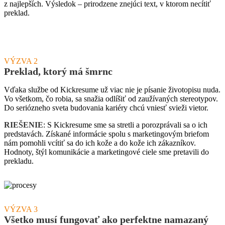
z najlepších. Výsledok – prirodzene znejúci text, v ktorom necítiť
preklad.
VÝZVA 2
Preklad, ktorý má šmrnc
Vďaka službe od Kickresume už viac nie je písanie životopisu nuda.
Vo všetkom, čo robia, sa snažia odlíšiť od zaužívaných stereotypov.
Do seriózneho sveta budovania kariéry chcú vniesť svieži vietor.
RIEŠENIE
: S Kickresume sme sa stretli a porozprávali sa o ich
predstavách. Získané informácie spolu s marketingovým briefom
nám pomohli vcítiť sa do ich kože a do kože ich zákazníkov.
Hodnoty, štýl komunikácie a marketingové ciele sme pretavili do
prekladu.
VÝZVA 3
Všetko musí fungovať ako perfektne namazaný