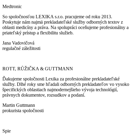
Medtronic
So spoločnosťou LEXIKA s.r.o. pracujeme od roku 2013.
Poskytuje nám najmä prekladateľské služby odborných textov z
oblasti medicíny a práva. Na spolupráci oceňujeme profesionálny a
priateľský prístup a flexibilitu služieb.
Jana Vadovičová
regulačné záležitosti
ROTT, RŮŽIČKA & GUTTMANN
Ďakujeme spoločnosti Lexika za profesionálne prekladateľské
služby. Dlhé roky sme hľadali odborných prekladateľov vo vysoko
špecifických oblastiach najmodernejšieho vývoja technológií,
právnych dokumentov, rozsudkov a podaní.
Martin Guttmann
prokurista spoločnosti
Spie