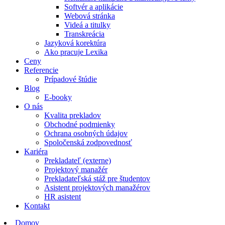
Softvér a aplikácie
Webová stránka
Videá a titulky
Transkreácia
Jazyková korektúra
Ako pracuje Lexika
Ceny
Referencie
Prípadové štúdie
Blog
E-booky
O nás
Kvalita prekladov
Obchodné podmienky
Ochrana osobných údajov
Spoločenská zodpovednosť
Kariéra
Prekladateľ (externe)
Projektový manažér
Prekladateľská stáž pre študentov
Asistent projektových manažérov
HR asistent
Kontakt
Domov