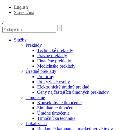
English
Slovenčina
/
Služby
Preklady
Technické preklady
Právne preklady
Finančné preklady
Medicínske preklady
Úradné preklady
Pre firmy
Pre fyzické osoby
Elektronický úradný preklad
Ceny najčastejších úradných prekladov
Tlmočenie
Konsekutívne tlmočenie
Simultánne tlmočenie
Úradné tlmočenie
Tlmočnícka technika
Lokalizácia
Reklamné kampane a marketingové texty