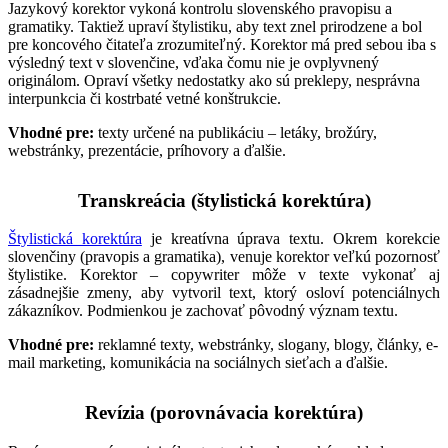
Jazykový korektor vykoná kontrolu slovenského pravopisu a
gramatiky. Taktiež upraví štylistiku, aby text znel prirodzene a bol
pre koncového čitateľa zrozumiteľný. Korektor má pred sebou iba s
výsledný text v slovenčine, vďaka čomu nie je ovplyvnený
originálom. Opraví všetky nedostatky ako sú preklepy, nesprávna
interpunkcia či kostrbaté vetné konštrukcie.
Vhodné pre:
texty určené na publikáciu – letáky, brožúry,
webstránky, prezentácie, príhovory a ďalšie.
Transkreácia (štylistická korektúra)
Štylistická korektúra
je kreatívna úprava textu. Okrem korekcie
slovenčiny (pravopis a gramatika), venuje korektor veľkú pozornosť
štylistike. Korektor – copywriter môže v texte vykonať aj
zásadnejšie zmeny, aby vytvoril text, ktorý osloví potenciálnych
zákazníkov. Podmienkou je zachovať pôvodný význam textu.
Vhodné pre:
reklamné texty, webstránky, slogany, blogy, články, e-
mail marketing, komunikácia na sociálnych sieťach a ďalšie.
Revízia (porovnávacia korektúra)