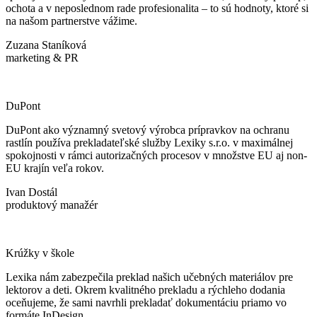
ochota a v neposlednom rade profesionalita – to sú hodnoty, ktoré si
na našom partnerstve vážime.
Zuzana Staníková
marketing & PR
DuPont
DuPont ako významný svetový výrobca prípravkov na ochranu
rastlín používa prekladateľské služby Lexiky s.r.o. v maximálnej
spokojnosti v rámci autorizačných procesov v množstve EU aj non-
EU krajín veľa rokov.
Ivan Dostál
produktový manažér
Krúžky v škole
Lexika nám zabezpečila preklad našich učebných materiálov pre
lektorov a deti. Okrem kvalitného prekladu a rýchleho dodania
oceňujeme, že sami navrhli prekladať dokumentáciu priamo vo
formáte InDesign.