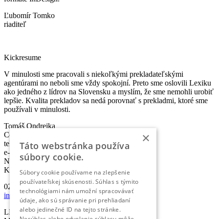
Ľubomír Tomko
riaditeľ
Kickresume
V minulosti sme pracovali s niekoľkými prekladateľskými
agentúrami no neboli sme vždy spokojní. Preto sme oslovili Lexiku
ako jedného z lídrov na Slovensku a myslím, že sme nemohli urobiť
lepšie. Kvalita prekladov sa nedá porovnať s prekladmi, ktoré sme
používali v minulosti.
Tomáš Ondrejka
×
Co-founder & Head of Marketing
telefón:
+421 2 5010 6700
Táto webstránka používa
e-mail:
info@lexika.sk
súbory cookie.
Nájdete nás:
Kontakty
Súbory cookie používame na zlepšenie
používateľskej skúsenosti. Súhlas s týmito
02/501 067 00
technológiami nám umožní spracovávať
info@lexika.sk
údaje, ako sú správanie pri prehliadaní
alebo jedinečné ID na tejto stránke.
LEXIKA s.r.o.
Nesúhlas alebo odvolanie súhlasu môže