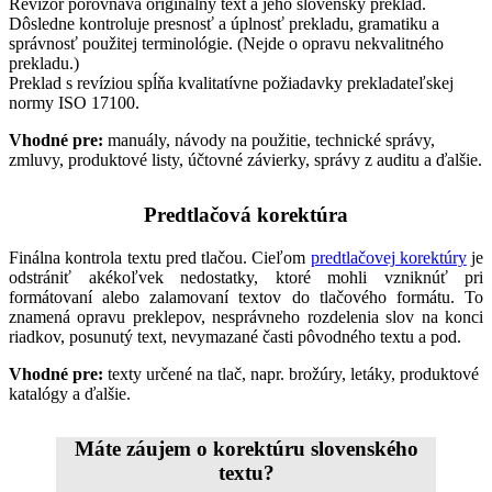
Revízor porovnáva originálny text a jeho slovenský preklad.
Dôsledne kontroluje presnosť a úplnosť prekladu, gramatiku a
správnosť použitej terminológie. (Nejde o opravu nekvalitného
prekladu.)
Preklad s revíziou spĺňa kvalitatívne požiadavky prekladateľskej
normy ISO 17100.
Vhodné pre:
manuály, návody na použitie, technické správy,
zmluvy, produktové listy, účtovné závierky, správy z auditu a ďalšie.
Predtlačová korektúra
Finálna kontrola textu pred tlačou. Cieľom
predtlačovej korektúry
je
odstrániť akékoľvek nedostatky, ktoré mohli vzniknúť pri
formátovaní alebo zalamovaní textov do tlačového formátu. To
znamená opravu preklepov, nesprávneho rozdelenia slov na konci
riadkov, posunutý text, nevymazané časti pôvodného textu a pod.
Vhodné pre:
texty určené na tlač, napr. brožúry, letáky, produktové
katalógy a ďalšie.
Máte záujem o korektúru slovenského
textu?