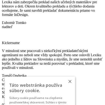
Lexika nám zabezpečila preklad našich učebných materiálov pre
lektorov a deti. Okrem kvalitného prekladu a rýchleho dodania
oceňujeme, že sami navrhli prekladať dokumentáciu priamo vo
formáte InDesign.
Ľubomír Tomko
riaditeľ
Kickresume
V minulosti sme pracovali s niekoľkými prekladateľskými
agentúrami no neboli sme vždy spokojní. Preto sme oslovili Lexiku
ako jedného z lídrov na Slovensku a myslím, že sme nemohli urobiť
lepšie. Kvalita prekladov sa nedá porovnať s prekladmi, ktoré sme
používali v minulosti.
Tomáš Ondrejka
×
Co-founder & Head of Marketing
telefón:
+421 2 5010 6700
Táto webstránka používa
e-mail:
info@lexika.sk
súbory cookie.
Nájdete nás:
Kontakty
Súbory cookie používame na zlepšenie
používateľskej skúsenosti. Súhlas s týmito
02/501 067 00