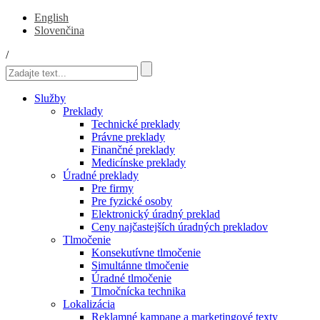
English
Slovenčina
/
Služby
Preklady
Technické preklady
Právne preklady
Finančné preklady
Medicínske preklady
Úradné preklady
Pre firmy
Pre fyzické osoby
Elektronický úradný preklad
Ceny najčastejších úradných prekladov
Tlmočenie
Konsekutívne tlmočenie
Simultánne tlmočenie
Úradné tlmočenie
Tlmočnícka technika
Lokalizácia
Reklamné kampane a marketingové texty