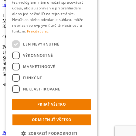
technológiami nám umožní spracovávať
info@lexika.sk
údaje, ako sú správanie pri prehliadaní
alebo jedinečné ID na tejto stránke.
LEXIKA s.r.o.
Nesúhlas alebo odvolanie súhlasu môže
Miletičova 21
nepriaznivo ovplyvniť určité vlastnosti a
821 09 Bratislava
funkcie.
Prečítať viac
Otváracie hodiny
LEN NEVYHNUTNÉ
Pondelok: 8:30-17:00 hod.
Utorok: 8:30-17:00 hod.
VÝKONNOSTNÉ
Streda: 8:30-17:00 hod.
Štvrtok: 8:30-17:00 hod.
MARKETINGOVÉ
Piatok: 8:30-17:00 hod.
Sobota - Nedeľa: Zatvorené
FUNKČNÉ
Služby
NEKLASIFIKOVANÉ
Preklady
Úradné preklady
PRIJAŤ VŠETKO
Tlmočenie
Lokalizácia
Výpočet normostrán
ODMIETNUŤ VŠETKO
Online prekladač
Portál pre dodávateľov
ZOBRAZIŤ PODROBNOSTI