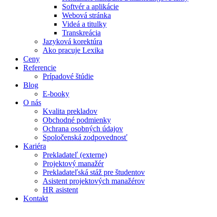
Softvér a aplikácie
Webová stránka
Videá a titulky
Transkreácia
Jazyková korektúra
Ako pracuje Lexika
Ceny
Referencie
Prípadové štúdie
Blog
E-booky
O nás
Kvalita prekladov
Obchodné podmienky
Ochrana osobných údajov
Spoločenská zodpovednosť
Kariéra
Prekladateľ (externe)
Projektový manažér
Prekladateľská stáž pre študentov
Asistent projektových manažérov
HR asistent
Kontakt