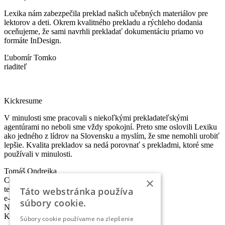
Lexika nám zabezpečila preklad našich učebných materiálov pre
lektorov a deti. Okrem kvalitného prekladu a rýchleho dodania
oceňujeme, že sami navrhli prekladať dokumentáciu priamo vo
formáte InDesign.
Ľubomír Tomko
riaditeľ
Kickresume
V minulosti sme pracovali s niekoľkými prekladateľskými
agentúrami no neboli sme vždy spokojní. Preto sme oslovili Lexiku
ako jedného z lídrov na Slovensku a myslím, že sme nemohli urobiť
lepšie. Kvalita prekladov sa nedá porovnať s prekladmi, ktoré sme
používali v minulosti.
Tomáš Ondrejka
×
Co-founder & Head of Marketing
telefón:
+421 2 5010 6700
Táto webstránka používa
e-mail:
info@lexika.sk
súbory cookie.
Nájdete nás:
Kontakty
Súbory cookie používame na zlepšenie