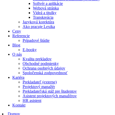
Softvér a aplikácie
Webová stránka
Videá a titulky
Transkreácia
Jazyková korektúra
Ako pracuje Lexika
Ceny
Referencie
Prípadové štúdie
Blog
E-booky
O nás
Kvalita prekladov
Obchodné podmienky
Ochrana osobných údajov
Spoločenská zodpovednosť
Kariéra
Prekladateľ (externe)
Projektový manažér
Prekladateľská stáž pre študentov
Asistent projektových manažérov
HR asistent
Kontakt
Domov