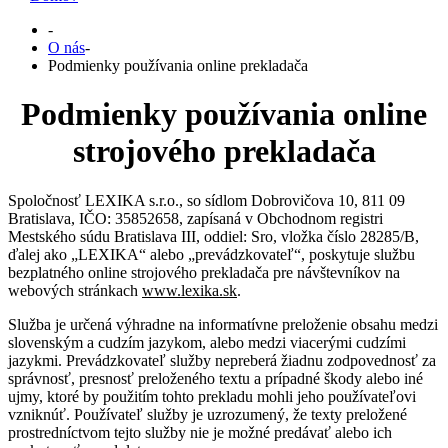
-
O nás
-
Podmienky používania online prekladača
Podmienky používania online
strojového prekladača
Spoločnosť LEXIKA s.r.o., so sídlom Dobrovičova 10, 811 09
Bratislava, IČO: 35852658, zapísaná v Obchodnom registri
Mestského súdu Bratislava III, oddiel: Sro, vložka číslo 28285/B,
ďalej ako „LEXIKA“ alebo „prevádzkovateľ“, poskytuje službu
bezplatného online strojového prekladača pre návštevníkov na
webových stránkach
www.lexika.sk
.
Služba je určená výhradne na informatívne preloženie obsahu medzi
slovenským a cudzím jazykom, alebo medzi viacerými cudzími
jazykmi. Prevádzkovateľ služby nepreberá žiadnu zodpovednosť za
správnosť, presnosť preloženého textu a prípadné škody alebo iné
ujmy, ktoré by použitím tohto prekladu mohli jeho používateľovi
vzniknúť. Používateľ služby je uzrozumený, že texty preložené
prostredníctvom tejto služby nie je možné predávať alebo ich