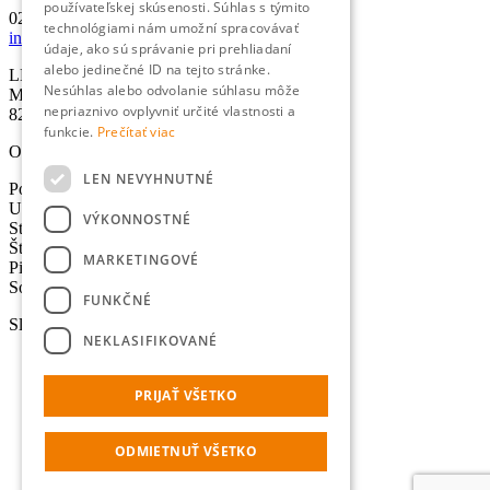
používateľskej skúsenosti. Súhlas s týmito
02/501 067 00
technológiami nám umožní spracovávať
info@lexika.sk
údaje, ako sú správanie pri prehliadaní
alebo jedinečné ID na tejto stránke.
LEXIKA s.r.o.
Nesúhlas alebo odvolanie súhlasu môže
Miletičova 21
nepriaznivo ovplyvniť určité vlastnosti a
821 09 Bratislava
funkcie.
Prečítať viac
Otváracie hodiny
LEN NEVYHNUTNÉ
Pondelok: 8:30-17:00 hod.
Utorok: 8:30-17:00 hod.
VÝKONNOSTNÉ
Streda: 8:30-17:00 hod.
Štvrtok: 8:30-17:00 hod.
MARKETINGOVÉ
Piatok: 8:30-17:00 hod.
Sobota - Nedeľa: Zatvorené
FUNKČNÉ
Služby
NEKLASIFIKOVANÉ
Preklady
Úradné preklady
PRIJAŤ VŠETKO
Tlmočenie
Lokalizácia
Výpočet normostrán
ODMIETNUŤ VŠETKO
Online prekladač