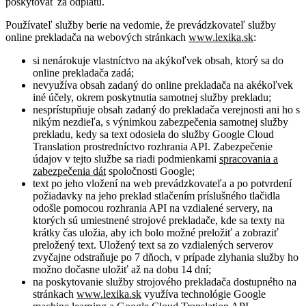
poskytovať za odplatu.
Používateľ služby berie na vedomie, že prevádzkovateľ služby
online prekladača na webových stránkach
www.lexika.sk
:
si nenárokuje vlastníctvo na akýkoľvek obsah, ktorý sa do
online prekladača zadá;
nevyužíva obsah zadaný do online prekladača na akékoľvek
iné účely, okrem poskytnutia samotnej služby prekladu;
nesprístupňuje obsah zadaný do prekladača verejnosti ani ho s
nikým nezdieľa, s výnimkou zabezpečenia samotnej služby
prekladu, kedy sa text odosiela do služby Google Cloud
Translation prostredníctvo rozhrania API. Zabezpečenie
údajov v tejto službe sa riadi podmienkami
spracovania a
zabezpečenia dát
spoločnosti Google;
text po jeho vložení na web prevádzkovateľa a po potvrdení
požiadavky na jeho preklad stlačením príslušného tlačidla
odošle pomocou rozhrania API na vzdialené servery, na
ktorých sú umiestnené strojové prekladače, kde sa texty na
krátky čas uložia, aby ich bolo možné preložiť a zobraziť
preložený text. Uložený text sa zo vzdialených serverov
zvyčajne odstraňuje po 7 dňoch, v prípade zlyhania služby ho
možno dočasne uložiť až na dobu 14 dní;
na poskytovanie služby strojového prekladača dostupného na
stránkach
www.lexika.sk
využíva technológie Google