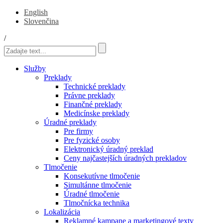
English
Slovenčina
/
Služby
Preklady
Technické preklady
Právne preklady
Finančné preklady
Medicínske preklady
Úradné preklady
Pre firmy
Pre fyzické osoby
Elektronický úradný preklad
Ceny najčastejších úradných prekladov
Tlmočenie
Konsekutívne tlmočenie
Simultánne tlmočenie
Úradné tlmočenie
Tlmočnícka technika
Lokalizácia
Reklamné kampane a marketingové texty