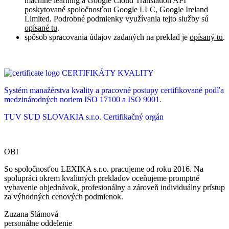
machine learning a Google Cloud Translation API
poskytované spoločnosťou Google LLC, Google Ireland
Limited. Podrobné podmienky využívania tejto služby sú
opísané tu
.
spôsob spracovania údajov zadaných na preklad je
opísaný tu
.
CERTIFIKÁTY KVALITY
Systém manažérstva kvality a pracovné postupy certifikované podľa
medzinárodných noriem ISO 17100 a ISO 9001.
TUV SUD SLOVAKIA s.r.o.
Certifikačný orgán
OBI
So spoločnosťou LEXIKA s.r.o. pracujeme od roku 2016. Na
spolupráci okrem kvalitných prekladov oceňujeme promptné
vybavenie objednávok, profesionálny a zároveň individuálny prístup
za výhodných cenových podmienok.
Zuzana Slámová
personálne oddelenie