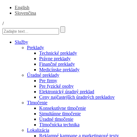
English
Slovenčina
/
Služby
Preklady
Technické preklady
Právne preklady
Finančné preklady
Medicínske preklady
Úradné preklady
Pre firmy
Pre fyzické osoby
Elektronický úradný preklad
Ceny najčastejších úradných prekladov
Tlmočenie
Konsekutívne tlmočenie
Simultánne tlmočenie
Úradné tlmočenie
Tlmočnícka technika
Lokalizácia
Reklamné kampane a marketingové texty