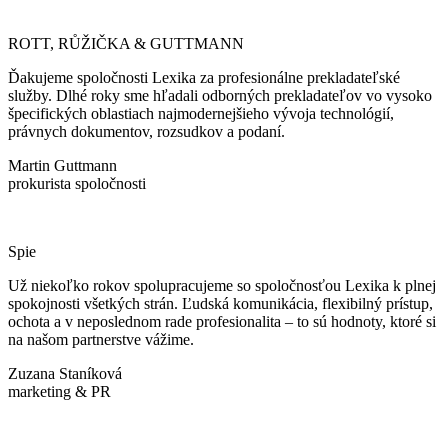
ROTT, RŮŽIČKA & GUTTMANN
Ďakujeme spoločnosti Lexika za profesionálne prekladateľské
služby. Dlhé roky sme hľadali odborných prekladateľov vo vysoko
špecifických oblastiach najmodernejšieho vývoja technológií,
právnych dokumentov, rozsudkov a podaní.
Martin Guttmann
prokurista spoločnosti
Spie
Už niekoľko rokov spolupracujeme so spoločnosťou Lexika k plnej
spokojnosti všetkých strán. Ľudská komunikácia, flexibilný prístup,
ochota a v neposlednom rade profesionalita – to sú hodnoty, ktoré si
na našom partnerstve vážime.
Zuzana Staníková
marketing & PR