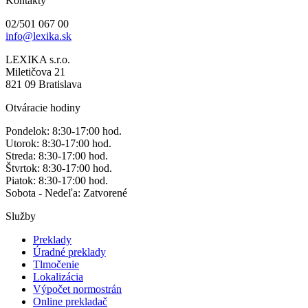
Kontakty
02/501 067 00
info@lexika.sk
LEXIKA s.r.o.
Miletičova 21
821 09 Bratislava
Otváracie hodiny
Pondelok: 8:30-17:00 hod.
Utorok: 8:30-17:00 hod.
Streda: 8:30-17:00 hod.
Štvrtok: 8:30-17:00 hod.
Piatok: 8:30-17:00 hod.
Sobota - Nedeľa: Zatvorené
Služby
Preklady
Úradné preklady
Tlmočenie
Lokalizácia
Výpočet normostrán
Online prekladač