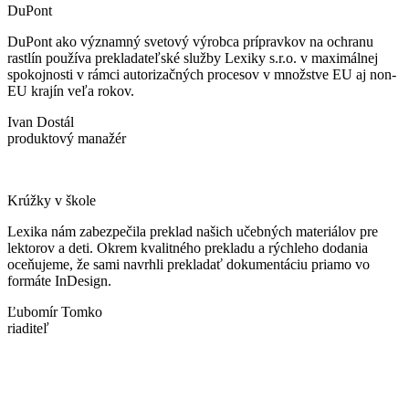
DuPont
DuPont ako významný svetový výrobca prípravkov na ochranu
rastlín používa prekladateľské služby Lexiky s.r.o. v maximálnej
spokojnosti v rámci autorizačných procesov v množstve EU aj non-
EU krajín veľa rokov.
Ivan Dostál
produktový manažér
Krúžky v škole
Lexika nám zabezpečila preklad našich učebných materiálov pre
lektorov a deti. Okrem kvalitného prekladu a rýchleho dodania
oceňujeme, že sami navrhli prekladať dokumentáciu priamo vo
formáte InDesign.
Ľubomír Tomko
riaditeľ