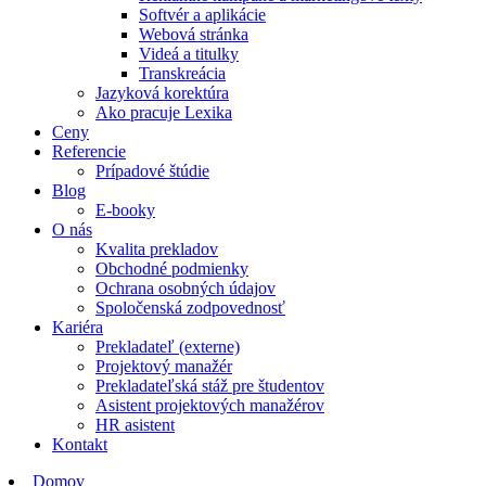
Softvér a aplikácie
Webová stránka
Videá a titulky
Transkreácia
Jazyková korektúra
Ako pracuje Lexika
Ceny
Referencie
Prípadové štúdie
Blog
E-booky
O nás
Kvalita prekladov
Obchodné podmienky
Ochrana osobných údajov
Spoločenská zodpovednosť
Kariéra
Prekladateľ (externe)
Projektový manažér
Prekladateľská stáž pre študentov
Asistent projektových manažérov
HR asistent
Kontakt
Domov