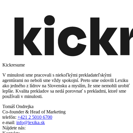
Kickresume
V minulosti sme pracovali s niekoľkými prekladateľskými
agentúrami no neboli sme vždy spokojní. Preto sme oslovili Lexiku
ako jedného z lídrov na Slovensku a myslím, že sme nemohli urobiť
lepšie. Kvalita prekladov sa nedá porovnať s prekladmi, ktoré sme
používali v minulosti.
Tomáš Ondrejka
Co-founder & Head of Marketing
telefón:
+421 2 5010 6700
e-mail:
info@lexika.sk
Nájdete nás: