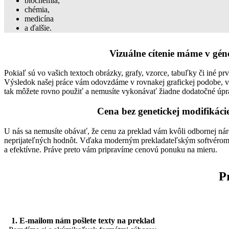
biochémia,
chémia,
medicína
a ďalšie.
Vizuálne cítenie máme v gé
Pokiaľ sú vo vašich textoch obrázky, grafy, vzorce, tabuľky či iné pr
Výsledok našej práce vám odovzdáme v rovnakej grafickej podobe, v 
tak môžete rovno použiť a nemusíte vykonávať žiadne dodatočné úpr
Cena bez genetickej modifikáci
U nás sa nemusíte obávať, že cenu za preklad vám kvôli odbornej ná
neprijateľných hodnôt. Vďaka moderným prekladateľským softvérom
a efektívne. Práve preto vám pripravíme cenovú ponuku na mieru.
P
1. E-mailom nám pošlete texty na preklad