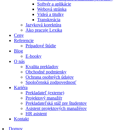
Softvér a aplikácie
Webová stránka
Videá a titulky
Transkreácia
Jazyková korektúra
Ako pracuje Lexika
Ceny
Referencie
Prípadové štúdie
Blog
E-booky
O nás
Kvalita prekladov
Obchodné podmienky
Ochrana osobných údajov
Spoločenská zodpovednosť
Kariéra
Prekladateľ (externe)
Projektový manažér
Prekladateľská stáž pre študentov
Asistent projektových manažérov
HR asistent
Kontakt
Domov