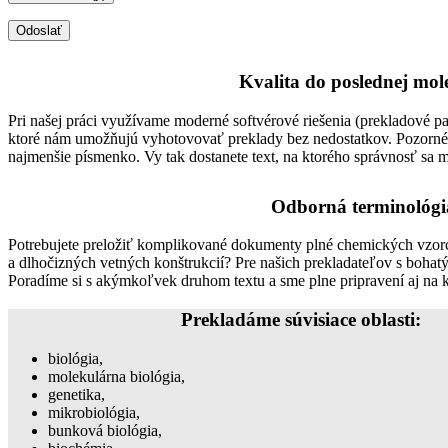
Kvalita do poslednej mol
Pri našej práci využívame moderné softvérové riešenia (prekladové pam
ktoré nám umožňujú vyhotovovať preklady bez nedostatkov. Pozorné
najmenšie písmenko. Vy tak dostanete text, na ktorého správnosť sa 
Odborná terminológi
Potrebujete preložiť komplikované dokumenty plné chemických vzo
a dlhočizných vetných konštrukcií? Pre našich prekladateľov s bohat
Poradíme si s akýmkoľvek druhom textu a sme plne pripravení aj na 
Prekladáme súvisiace oblasti:
biológia,
molekulárna biológia,
genetika,
mikrobiológia,
bunková biológia,