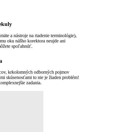
ekuly
äte a nástroje na riadenie terminológie),
mu oku nášho korektora neujde ani
môžete spoľahnúť.
a
rcov, krkolomných odborných pojmov
ými skúsenosťami to nie je žiaden problém!
komplexnejšie zadania.