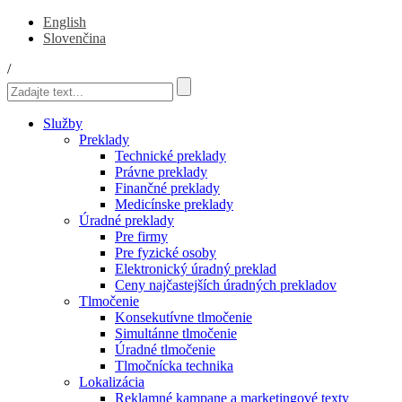
English
Slovenčina
/
Služby
Preklady
Technické preklady
Právne preklady
Finančné preklady
Medicínske preklady
Úradné preklady
Pre firmy
Pre fyzické osoby
Elektronický úradný preklad
Ceny najčastejších úradných prekladov
Tlmočenie
Konsekutívne tlmočenie
Simultánne tlmočenie
Úradné tlmočenie
Tlmočnícka technika
Lokalizácia
Reklamné kampane a marketingové texty