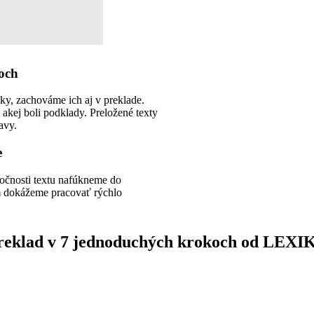
noch
vky, zachováme ich aj v preklade.
akej boli podklady. Preložené texty
avy.
e
ročnosti textu nafúkneme do
 dokážeme pracovať rýchlo
reklad v 7 jednoduchých krokoch od LEXI