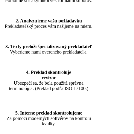
Poradíme si s akýmikoľvek formátmi súborov.
2. Analyzujeme vašu požiadavku
Prekladateľský proces vám našijeme na mieru.
3. Texty preloží špecializovaný prekladateľ
Vyberieme nami overeného prekladateľa.
4. Preklad skontroluje
revízor
Ubezpečí sa, že bola použitá správna
terminológia. (Preklad podľa ISO 17100.)
5. Interne preklad skontrolujeme
Za pomoci moderných softvérov na kontrolu
kvality.