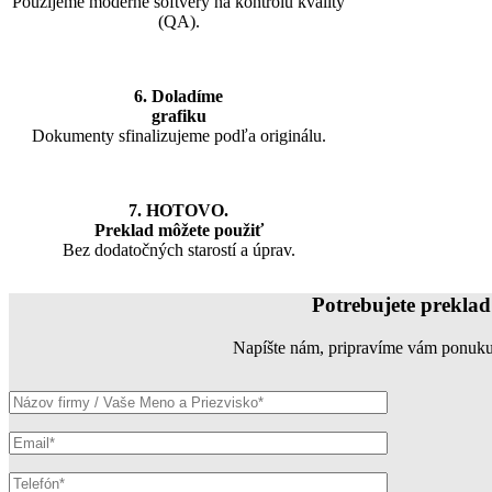
Použijeme moderné softvéry na kontrolu kvality
(QA).
6. Doladíme
grafiku
Dokumenty sfinalizujeme podľa originálu.
7. HOTOVO.
Preklad môžete použiť
Bez dodatočných starostí a úprav.
Potrebujete prekla
Napíšte nám, pripravíme vám ponuku