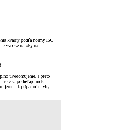
enia kvality podľa normy ISO
die vysoké nároky na
ú
aplno uvedomujeme, a preto
trole sa podieľajú nielen
iminujeme tak prípadné chyby