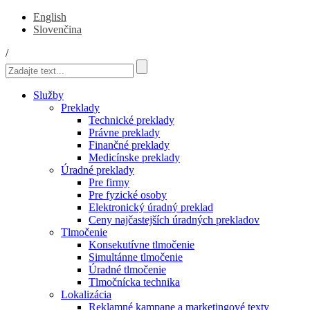
English
Slovenčina
/
Služby
Preklady
Technické preklady
Právne preklady
Finančné preklady
Medicínske preklady
Úradné preklady
Pre firmy
Pre fyzické osoby
Elektronický úradný preklad
Ceny najčastejších úradných prekladov
Tlmočenie
Konsekutívne tlmočenie
Simultánne tlmočenie
Úradné tlmočenie
Tlmočnícka technika
Lokalizácia
Reklamné kampane a marketingové texty