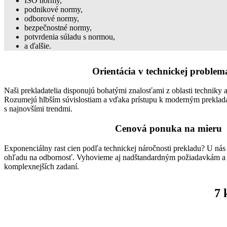
ISO normy,
podnikové normy,
odborové normy,
bezpečnostné normy,
potvrdenia súladu s normou,
a ďalšie.
Orientácia v technickej problem
Naši prekladatelia disponujú bohatými znalosťami z oblasti techniky 
Rozumejú hlbším súvislostiam a vďaka prístupu k moderným preklad
s najnovšími trendmi.
Cenová ponuka na mieru
Exponenciálny rast cien podľa technickej náročnosti prekladu? U nás
ohľadu na odbornosť. Vyhovieme aj nadštandardným požiadavkám a
komplexnejších zadaní.
7 