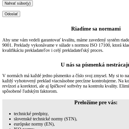
Riadime sa normami
Aby sme vám vedeli garantovať kvalitu, máme zavedený systém riad
9001. Preklady vykonávame v súlade s normou ISO 17100, ktorá kla
kvalifikáciu prekladateľov i celý prekladateľský proces.
U nás sa písmenká nestrácaj
V normách má každé jedno písmenko a číslo svoj zmysel. My si to n
každý vyhotovený preklad viacnásobne precízne kontrolujeme. Na kon
revízori a korektori, ale aj špičkové softvéry na kontrolu kvality. El
spôsobené ľudským faktorom.
Preložíme pre vás:
technické predpisy,
slovenské technické normy (STN),
európske normy (EN),