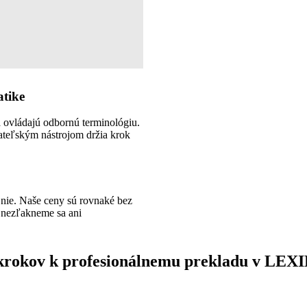
atike
a ovládajú odbornú terminológiu.
ateľským nástrojom držia krok
 nie. Naše ceny sú rovnaké bez
 nezľakneme sa ani
krokov k profesionálnemu prekladu v LEX