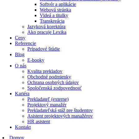
Softvér a aplikácie
Webová stránka
Videá a titulky
Transkreácia
Jazyková korektúra
Ako pracuje Lexika
Ceny
Referencie
Prípadové štúdie
Blog
E-booky
O nás
Kvalita prekladov
Obchodné podmienky
Ochrana osobných údajov
Spoločenská zodpovednosť
Kariéra
Prekladateľ (externe)
Projektový manažér
Prekladateľská stáž pre študentov
Asistent projektových manažérov
HR asistent
Kontakt
Domov