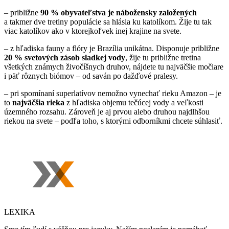
– približne
90 % obyvateľstva je nábožensky založených
a takmer dve tretiny populácie sa hlásia ku katolíkom. Žije tu tak
viac katolíkov ako v ktorejkoľvek inej krajine na svete.
– z hľadiska fauny a flóry je Brazília unikátna. Disponuje približne
20 % svetových zásob sladkej vody
, žije tu približne tretina
všetkých známych živočíšnych druhov, nájdete tu najväčšie močiare
i päť rôznych biómov – od saván po dažďové pralesy.
– pri spomínaní superlatívov nemožno vynechať rieku Amazon – je
to
najväčšia rieka
z hľadiska objemu tečúcej vody a veľkosti
územného rozsahu. Zároveň je aj prvou alebo druhou najdlhšou
riekou na svete – podľa toho, s ktorými odborníkmi chcete súhlasiť.
LEXIKA