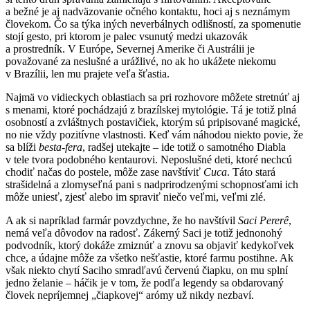
a bežné je aj nadväzovanie očného kontaktu, hoci aj s neznámym
človekom. Čo sa týka iných neverbálnych odlišností, za spomenutie
stojí gesto, pri ktorom je palec vsunutý medzi ukazovák
a prostredník. V Európe, Severnej Amerike či Austrálii je
považované za neslušné a urážlivé, no ak ho ukážete niekomu
v Brazílii, len mu prajete veľa šťastia.
Najmä vo vidieckych oblastiach sa pri rozhovore môžete stretnúť aj
s menami, ktoré pochádzajú z brazílskej mytológie. Tá je totiž plná
osobností a zvláštnych postavičiek, ktorým sú pripisované magické,
no nie vždy pozitívne vlastnosti. Keď vám náhodou niekto povie, že
sa blíži
besta-fera
, radšej utekajte – ide totiž o samotného Diabla
v tele tvora podobného kentaurovi. Neposlušné deti, ktoré nechcú
chodiť načas do postele, môže zase navštíviť
Cuca
. Táto stará
strašidelná a zlomyseľná pani s nadprirodzenými schopnosťami ich
môže uniesť, zjesť alebo im spraviť niečo veľmi, veľmi zlé.
A ak si napríklad farmár povzdychne, že ho navštívil
Saci
Pererê
,
nemá veľa dôvodov na radosť. Zákerný Saci je totiž jednonohý
podvodník, ktorý dokáže zmiznúť a znovu sa objaviť kedykoľvek
chce, a údajne môže za všetko nešťastie, ktoré farmu postihne. Ak
však niekto chytí Saciho smradľavú červenú čiapku, on mu splní
jedno želanie – háčik je v tom, že podľa legendy sa obdarovaný
človek nepríjemnej „čiapkovej“ arómy už nikdy nezbaví.