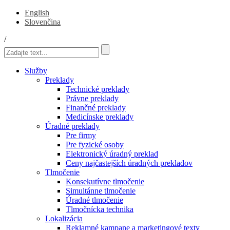
English
Slovenčina
/
Služby
Preklady
Technické preklady
Právne preklady
Finančné preklady
Medicínske preklady
Úradné preklady
Pre firmy
Pre fyzické osoby
Elektronický úradný preklad
Ceny najčastejších úradných prekladov
Tlmočenie
Konsekutívne tlmočenie
Simultánne tlmočenie
Úradné tlmočenie
Tlmočnícka technika
Lokalizácia
Reklamné kampane a marketingové texty