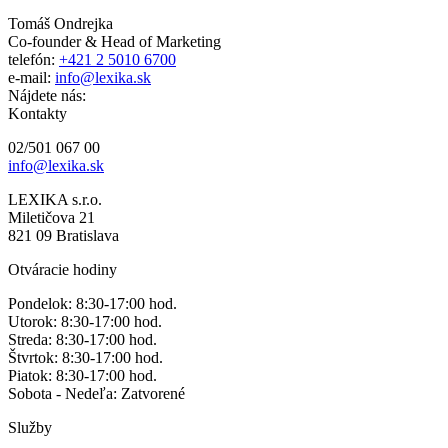
Tomáš Ondrejka
Co-founder & Head of Marketing
telefón:
+421 2 5010 6700
e-mail:
info@lexika.sk
Nájdete nás:
Kontakty
02/501 067 00
info@lexika.sk
LEXIKA s.r.o.
Miletičova 21
821 09 Bratislava
Otváracie hodiny
Pondelok: 8:30-17:00 hod.
Utorok: 8:30-17:00 hod.
Streda: 8:30-17:00 hod.
Štvrtok: 8:30-17:00 hod.
Piatok: 8:30-17:00 hod.
Sobota - Nedeľa: Zatvorené
Služby