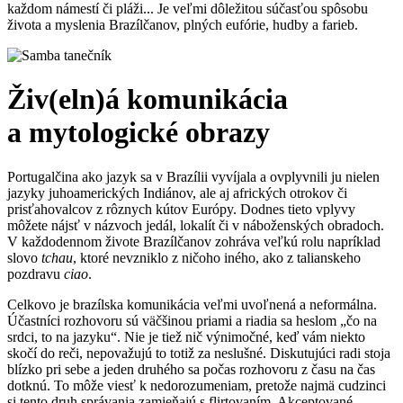
každom námestí či pláži... Je veľmi dôležitou súčasťou spôsobu
života a myslenia Brazílčanov, plných eufórie, hudby a farieb.
Živ(eln)á komunikácia
a mytologické obrazy
Portugalčina ako jazyk sa v Brazílii vyvíjala a ovplyvnili ju nielen
jazyky juhoamerických Indiánov, ale aj afrických otrokov či
prisťahovalcov z rôznych kútov Európy. Dodnes tieto vplyvy
môžete nájsť v názvoch jedál, lokalít či v náboženských obradoch.
V každodennom živote Brazílčanov zohráva veľkú rolu napríklad
slovo
tchau
, ktoré nevzniklo z ničoho iného, ako z talianskeho
pozdravu
ciao
.
Celkovo je brazílska komunikácia veľmi uvoľnená a neformálna.
Účastníci rozhovoru sú väčšinou priami a riadia sa heslom „čo na
srdci, to na jazyku“. Nie je tiež nič výnimočné, keď vám niekto
skočí do reči, nepovažujú to totiž za neslušné. Diskutujúci radi stoja
blízko pri sebe a jeden druhého sa počas rozhovoru z času na čas
dotknú. To môže viesť k nedorozumeniam, pretože najmä cudzinci
si tento druh správania zamieňajú s flirtovaním. Akceptované