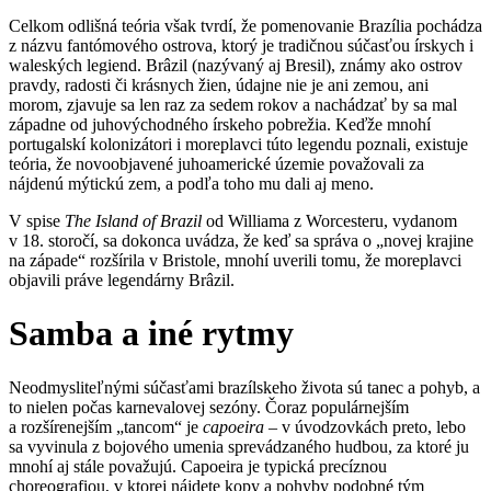
Celkom odlišná teória však tvrdí, že pomenovanie Brazília pochádza
z názvu fantómového ostrova, ktorý je tradičnou súčasťou írskych i
waleských legiend. Brâzil (nazývaný aj Bresil), známy ako ostrov
pravdy, radosti či krásnych žien, údajne nie je ani zemou, ani
morom, zjavuje sa len raz za sedem rokov a nachádzať by sa mal
západne od juhovýchodného írskeho pobrežia. Keďže mnohí
portugalskí kolonizátori i moreplavci túto legendu poznali, existuje
teória, že novoobjavené juhoamerické územie považovali za
nájdenú mýtickú zem, a podľa toho mu dali aj meno.
V spise
The Island of Brazil
od Williama z Worcesteru, vydanom
v 18. storočí, sa dokonca uvádza, že keď sa správa o „novej krajine
na západe“ rozšírila v Bristole, mnohí uverili tomu, že moreplavci
objavili práve legendárny Brâzil.
Samba a iné rytmy
Neodmysliteľnými súčasťami brazílskeho života sú tanec a pohyb, a
to nielen počas karnevalovej sezóny. Čoraz populárnejším
a rozšírenejším „tancom“ je
capoeira
– v úvodzovkách preto, lebo
sa vyvinula z bojového umenia sprevádzaného hudbou, za ktoré ju
mnohí aj stále považujú. Capoeira je typická precíznou
choreografiou, v ktorej nájdete kopy a pohyby podobné tým