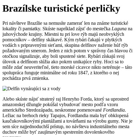
Brazílske turistické perličky
Pri návšteve Brazílie sa nemusíte zamerať len na známe turistické
lokality či pamiatky. Skúste napríklad zájsť do mestečka
Laguna
na
juhovýchode krajiny. Miestni tu pri love rýb majú neobvyklých
pomocníkov – delfíny skákavé. Kým rybári čakajú v plytkých
vodách s pripravenými sieťami, skupina delfínov naženie húf rýb
požadovaným smerom. Jeden z nich potom v správny čas hlavou či
otočkou signalizuje, aby boli spustené siete. Rybári získajú svoj
úlovok a delfínom slúžia ako pokrm unikajúce ryby. Hoci sa to
môže zdať neuveriteľné, tieto morské cicavce nikto netrénuje – táto
spolupráca funguje minimálne od roku 1847, z ktorého o nej
pochádza prvá zmienka.
Alebo skúste nájsť stratený raj Henryho Forda, ktorý sa uprostred
amazonskej džungle pokúšal vybudovať mesto podľa vzoru
amerického Stredozápadu, neskromne pomenované
Fordlandia
.
Ležiac na brehoch rieky Tapajos, Fordlandia mala byť obklopená
kaučukovníkovými plantážami a továrňami na výrobu gumy. Nie je
sem síce najjednoduchší prístup, no návšteva industriálneho mesta
duchov môže byť zaujímavým spestrením dovolenkového