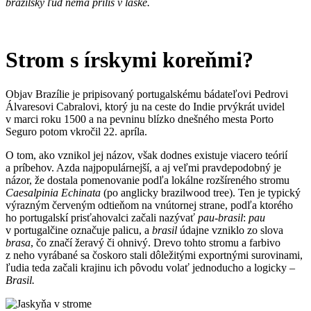
brazílsky ľud nemá príliš v láske.
Strom s írskymi koreňmi?
Objav Brazílie je pripisovaný portugalskému bádateľovi Pedrovi
Álvaresovi Cabralovi, ktorý ju na ceste do Indie prvýkrát uvidel
v marci roku 1500 a na pevninu blízko dnešného mesta Porto
Seguro potom vkročil 22. apríla.
O tom, ako vznikol jej názov, však dodnes existuje viacero teórií
a príbehov. Azda najpopulárnejší, a aj veľmi pravdepodobný je
názor, že dostala pomenovanie podľa lokálne rozšíreného stromu
Caesalpinia Echinata
(po anglicky brazilwood tree). Ten je typický
výrazným červeným odtieňom na vnútornej strane, podľa ktorého
ho portugalskí prisťahovalci začali nazývať
pau-brasil
:
pau
v portugalčine označuje palicu, a
brasil
údajne vzniklo zo slova
brasa
, čo značí žeravý či ohnivý. Drevo tohto stromu a farbivo
z neho vyrábané sa čoskoro stali dôležitými exportnými surovinami,
ľudia teda začali krajinu ich pôvodu volať jednoducho a logicky –
Brasil.