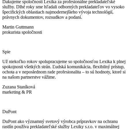
Ďakujeme spoločnosti Lexika za profesionálne prekladateľské
služby. Dlhé roky sme hľadali odborných prekladateľov vo vysoko
špecifických oblastiach najmodernejšieho vývoja technológií,
právnych dokumentov, rozsudkov a podaní.
Martin Guttmann
prokurista spoločnosti
Spie
Už niekoľko rokov spolupracujeme so spoločnosťou Lexika k plnej
spokojnosti všetkých strán. Ľudská komunikácia, flexibilný prístup,
ochota a v neposlednom rade profesionalita – to sú hodnoty, ktoré si
na našom partnerstve vážime.
Zuzana Staníková
marketing & PR
DuPont
DuPont ako významný svetový výrobca prípravkov na ochranu
rastlín používa prekladateľské služby Lexiky s.r.o. v maximálnej