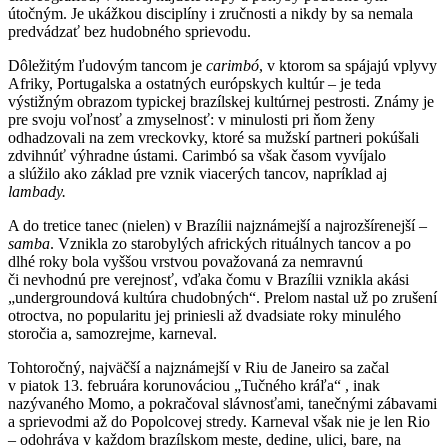
útočným. Je ukážkou disciplíny i zručnosti a nikdy by sa nemala
predvádzať bez hudobného sprievodu.
Dôležitým ľudovým tancom je
carimbó
, v ktorom sa spájajú vplyvy
Afriky, Portugalska a ostatných európskych kultúr – je teda
výstižným obrazom typickej brazílskej kultúrnej pestrosti. Známy je
pre svoju voľnosť a zmyselnosť: v minulosti pri ňom ženy
odhadzovali na zem vreckovky, ktoré sa mužskí partneri pokúšali
zdvihnúť výhradne ústami. Carimbó sa však časom vyvíjalo
a slúžilo ako základ pre vznik viacerých tancov, napríklad aj
lambady.
A do tretice tanec (nielen) v Brazílii najznámejší a najrozšírenejší –
samba
. Vznikla zo starobylých afrických rituálnych tancov a po
dlhé roky bola vyššou vrstvou považovaná za nemravnú
či nevhodnú pre verejnosť, vďaka čomu v Brazílii vznikla akási
„undergroundová kultúra chudobných“. Prelom nastal už po zrušení
otroctva, no popularitu jej priniesli až dvadsiate roky minulého
storočia a, samozrejme, karneval.
Tohtoročný, najväčší a najznámejší v Riu de Janeiro sa začal
v piatok 13. februára korunováciou „Tučného kráľa“ , inak
nazývaného Momo, a pokračoval slávnosťami, tanečnými zábavami
a sprievodmi až do Popolcovej stredy. Karneval však nie je len Rio
– odohráva v každom brazílskom meste, dedine, ulici, bare, na