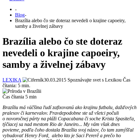
-
Blog
-
Brazília alebo čo ste doteraz nevedeli o krajine capoeiry,
samby a živelnej zábavy
Brazília alebo čo ste doteraz
nevedeli o krajine capoeiry,
samby a živelnej zábavy
LEXIKA
30.03.2015
Spoznávajte svet s Lexikou
Čas
čítania:
5
min.
Čas čítania
5
min
Brazíliu má väčšina ľudí zafixovanú ako krajinu futbalu, dažďových
pralesov či karnevalov. Pravdepodobne ste už všetci počuli
o novoročnej párty na pláži Copacabana či soche Krista Spasiteľa,
týčiacej sa nad mestom Rio de Janeiro... My vám však dnes
povieme, podľa čoho dostala Brazília svoj názov, čo tam zamýšľal
vybudovať Henry Ford, alebo kto je Saci Pererê a prečo ho