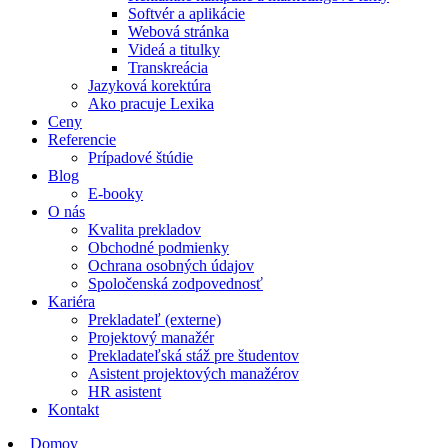
Softvér a aplikácie
Webová stránka
Videá a titulky
Transkreácia
Jazyková korektúra
Ako pracuje Lexika
Ceny
Referencie
Prípadové štúdie
Blog
E-booky
O nás
Kvalita prekladov
Obchodné podmienky
Ochrana osobných údajov
Spoločenská zodpovednosť
Kariéra
Prekladateľ (externe)
Projektový manažér
Prekladateľská stáž pre študentov
Asistent projektových manažérov
HR asistent
Kontakt
Domov