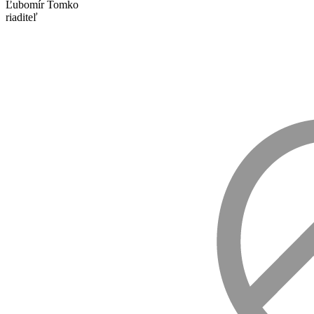
Ľubomír Tomko
riaditeľ