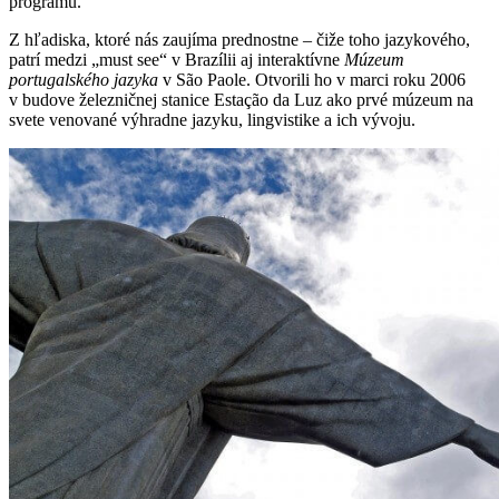
programu.
Z hľadiska, ktoré nás zaujíma prednostne – čiže toho jazykového,
patrí medzi „must see“ v Brazílii aj interaktívne
Múzeum
portugalského jazyka
v São Paole. Otvorili ho v marci roku 2006
v budove železničnej stanice Estação da Luz ako prvé múzeum na
svete venované výhradne jazyku, lingvistike a ich vývoju.