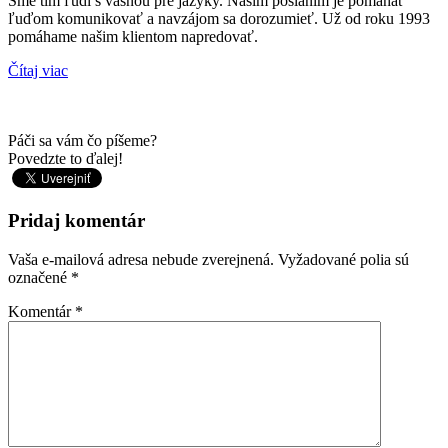
Sme tím ľudí s vášňou pre jazyky. Naším poslaním je pomáhať
ľuďom komunikovať a navzájom sa dorozumieť. Už od roku 1993
pomáhame našim klientom napredovať.
Čítaj viac
Páči sa vám čo píšeme?
Povedzte to ďalej!
Pridaj komentár
Vaša e-mailová adresa nebude zverejnená.
Vyžadované polia sú
označené
*
Komentár
*