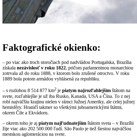
Faktografické okienko:
– po viac ako troch storočiach pod nadvládou Portugalska, Brazília
získala
nezávislosť v roku 1822
, pričom parlamentnou monarchiou
zotrvala až do roku 1888, v ktorom bolo zrušené otroctvo. V roku
1889 bola potom armádou vyhlásená za republiku.
2
– s rozlohou 8 514 877 km
je
piatym
najrozľahlejším
štátom na
svete, rozľahlejšie je už iba Rusko, Kanada, USA a Čína. To z nej
robí najväčšiu krajinu nielen v rámci Južnej Ameriky, ale celej južnej
hemisféry. Hraničí takmer so všetkými juhoamerickými štátmi,
okrem Čile a Ekvádoru.
– okrem toho je aj
piatym najľudnatejším
štátom sveta – v Brazílii
žije viac ako 202 500 000 ľudí. São Paolo je tiež šiestou najväčšou
mestskou aglomeráciou na svete.