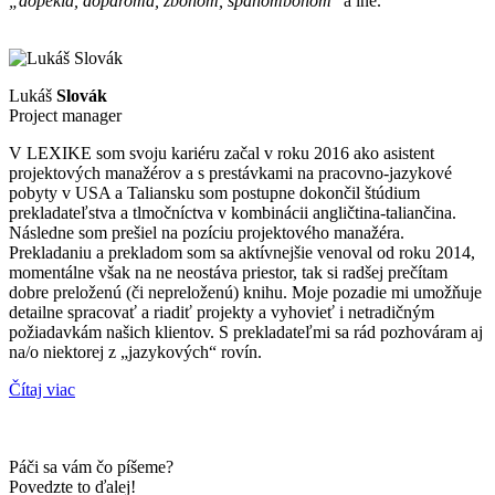
„dopekla, doparoma, zbohom, spánombohom
“ a iné.
Lukáš
Slovák
Project manager
V LEXIKE som svoju kariéru začal v roku 2016 ako asistent
projektových manažérov a s prestávkami na pracovno-jazykové
pobyty v USA a Taliansku som postupne dokončil štúdium
prekladateľstva a tlmočníctva v kombinácii angličtina-taliančina.
Následne som prešiel na pozíciu projektového manažéra.
Prekladaniu a prekladom som sa aktívnejšie venoval od roku 2014,
momentálne však na ne neostáva priestor, tak si radšej prečítam
dobre preloženú (či nepreloženú) knihu. Moje pozadie mi umožňuje
detailne spracovať a riadiť projekty a vyhovieť i netradičným
požiadavkám našich klientov. S prekladateľmi sa rád pozhováram aj
na/o niektorej z „jazykových“ rovín.
Čítaj viac
Páči sa vám čo píšeme?
Povedzte to ďalej!