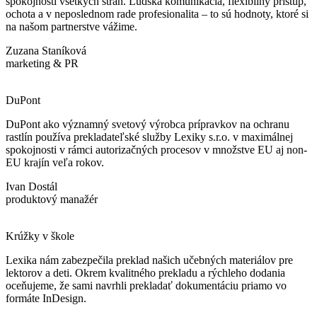
spokojnosti všetkých strán. Ľudská komunikácia, flexibilný prístup,
ochota a v neposlednom rade profesionalita – to sú hodnoty, ktoré si
na našom partnerstve vážime.
Zuzana Staníková
marketing & PR
DuPont
DuPont ako významný svetový výrobca prípravkov na ochranu
rastlín používa prekladateľské služby Lexiky s.r.o. v maximálnej
spokojnosti v rámci autorizačných procesov v množstve EU aj non-
EU krajín veľa rokov.
Ivan Dostál
produktový manažér
Krúžky v škole
Lexika nám zabezpečila preklad našich učebných materiálov pre
lektorov a deti. Okrem kvalitného prekladu a rýchleho dodania
oceňujeme, že sami navrhli prekladať dokumentáciu priamo vo
formáte InDesign.