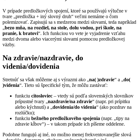
V prípade predložkových spojení, ktoré sa používajú výlučne v
tvare „predložka + iný slovný druh“ veľmi nemáme o čom
polemizovať. Zapisujú sa s medzerou medzi slovami, teda napríklad
„
bezo mňa,
na rozdiel, na stole, dolu vodou, pri škole, na
pranie, k bratovi
“. Ich funkciou vo vete je vyjadrenie vzťahu
medzi dvoma alebo viacerými slovami pomocou predložkovej
väzby.
Na zdravie/nazdravie, do
videnia/dovidenia
Stretnúť sa však môžeme aj s výrazmi ako „
na( )zdravie
“ a „
do(
)videnia
“. Tieto sú špecifické tým, že môžu zastávať:
funkciu
citosloviec
– vtedy sú podľa slovenských slovníkov
prípustné tvary „
nazdravie/na zdravie
“ (napr. pri prípitku
alebo kýchnutí) a „
dovidenia/do videnia
“ (ako pozdrav na
rozlúčku);
funkciu
bežného predložkového spojenia
(napr. „tipy na
zdravie kĺbov“) – v takom prípade ich píšeme oddelene.
Podobne fungujú aj iné, no možno menej frekventovanejšie slová