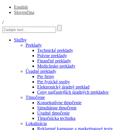
English
Slovenčina
/
Služby
Preklady
Technické preklady
Právne preklady
Finančné preklady
Medicínske preklady
Úradné preklady
Pre firmy
Pre fyzické osoby
Elektronický úradný preklad
Ceny najčastejších úradných prekladov
Tlmočenie
Konsekutívne tlmočenie
Simultánne tlmočenie
Úradné tlmočenie
Tlmočnícka technika
Lokalizácia
Reklamné kampane a marketingové texty