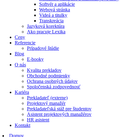
Softvér a aplikácie
Webová stránka
Videá a titulky
Transkreácia
Jazyková korektúra
Ako pracuje Lexika
Ceny
Referencie
Prípadové štúdie
Blog
E-booky
O nás
Kvalita prekladov
Obchodné podmienky
Ochrana osobných údajov
Spoločenská zodpovednosť
Kariéra
Prekladateľ (externe)
Projektový manažér
Prekladateľská stáž pre študentov
Asistent projektových manažérov
HR asistent
Kontakt
Domov