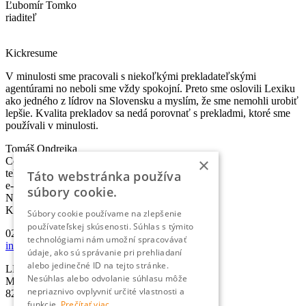
Ľubomír Tomko
riaditeľ
Kickresume
V minulosti sme pracovali s niekoľkými prekladateľskými
agentúrami no neboli sme vždy spokojní. Preto sme oslovili Lexiku
ako jedného z lídrov na Slovensku a myslím, že sme nemohli urobiť
lepšie. Kvalita prekladov sa nedá porovnať s prekladmi, ktoré sme
používali v minulosti.
Tomáš Ondrejka
×
Co-founder & Head of Marketing
telefón:
+421 2 5010 6700
Táto webstránka používa
e-mail:
info@lexika.sk
súbory cookie.
Nájdete nás:
Kontakty
Súbory cookie používame na zlepšenie
používateľskej skúsenosti. Súhlas s týmito
02/501 067 00
technológiami nám umožní spracovávať
info@lexika.sk
údaje, ako sú správanie pri prehliadaní
alebo jedinečné ID na tejto stránke.
LEXIKA s.r.o.
Nesúhlas alebo odvolanie súhlasu môže
Miletičova 21
nepriaznivo ovplyvniť určité vlastnosti a
821 09 Bratislava
funkcie.
Prečítať viac