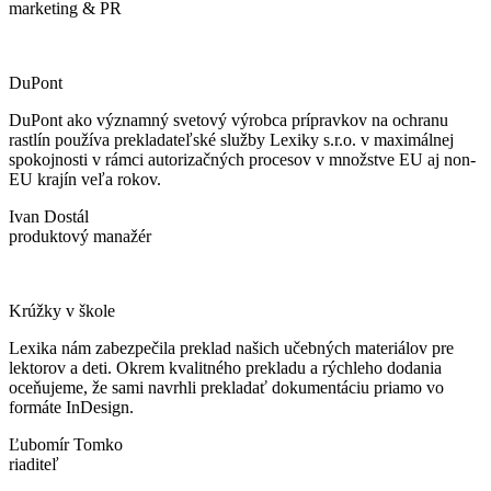
marketing & PR
DuPont
DuPont ako významný svetový výrobca prípravkov na ochranu
rastlín používa prekladateľské služby Lexiky s.r.o. v maximálnej
spokojnosti v rámci autorizačných procesov v množstve EU aj non-
EU krajín veľa rokov.
Ivan Dostál
produktový manažér
Krúžky v škole
Lexika nám zabezpečila preklad našich učebných materiálov pre
lektorov a deti. Okrem kvalitného prekladu a rýchleho dodania
oceňujeme, že sami navrhli prekladať dokumentáciu priamo vo
formáte InDesign.
Ľubomír Tomko
riaditeľ