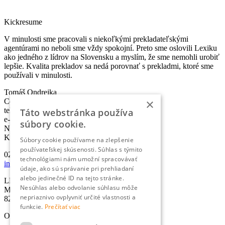
Kickresume
V minulosti sme pracovali s niekoľkými prekladateľskými
agentúrami no neboli sme vždy spokojní. Preto sme oslovili Lexiku
ako jedného z lídrov na Slovensku a myslím, že sme nemohli urobiť
lepšie. Kvalita prekladov sa nedá porovnať s prekladmi, ktoré sme
používali v minulosti.
Tomáš Ondrejka
×
Co-founder & Head of Marketing
telefón:
+421 2 5010 6700
Táto webstránka používa
e-mail:
info@lexika.sk
súbory cookie.
Nájdete nás:
Kontakty
Súbory cookie používame na zlepšenie
používateľskej skúsenosti. Súhlas s týmito
02/501 067 00
technológiami nám umožní spracovávať
info@lexika.sk
údaje, ako sú správanie pri prehliadaní
alebo jedinečné ID na tejto stránke.
LEXIKA s.r.o.
Nesúhlas alebo odvolanie súhlasu môže
Miletičova 21
nepriaznivo ovplyvniť určité vlastnosti a
821 09 Bratislava
funkcie.
Prečítať viac
Otváracie hodiny