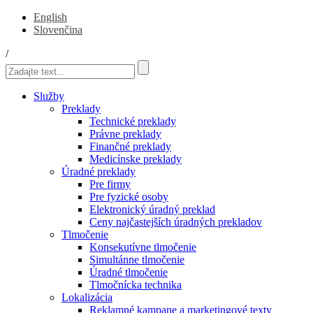
English
Slovenčina
/
Služby
Preklady
Technické preklady
Právne preklady
Finančné preklady
Medicínske preklady
Úradné preklady
Pre firmy
Pre fyzické osoby
Elektronický úradný preklad
Ceny najčastejších úradných prekladov
Tlmočenie
Konsekutívne tlmočenie
Simultánne tlmočenie
Úradné tlmočenie
Tlmočnícka technika
Lokalizácia
Reklamné kampane a marketingové texty