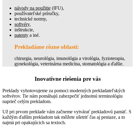
návody na použitie
(IFU),
používateľské príručky,
technické normy,
softvéry
,
inštrukcie,
patenty
a iné.
Prekladáme rôzne oblasti:
chirurgia, neurológia, imunológia a virológia, fyzioterapia,
gynekológia, veterinárna medicína, stomatológia a ďalšie.
Inovatívne riešenia pre vás
Preklady vyhotovujeme za pomoci moderných prekladateľských
softvérov. Tie nám pomáhajú zabezpečiť jednotnú terminológiu
naprieč celým prekladom.
Už pri prvom preklade vám začneme vytvárať prekladovú pamäť. S
každým ďalším prekladom tak môžete ušetriť čas aj peniaze, a to
najmä pri opakujúcich sa textoch.