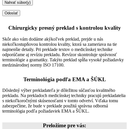
Chirurgicky presný preklad s kontrolou kvality
Skôr ako vám dodáme akýkoľvek preklad, prejde u nás
niekoľkostupňovou kontrolou kvality, ktorá sa zameriava na tie
najmenšie detaily. Pri preklade textov o medicínskej technike
odporúčame aj revíziu prekladu. Revízor skontroluje správnosť
terminológie a gramatiky. Takýto preklad spĺňa vysoké požiadavky
medzinárodnej normy ISO 17100.
Terminológia podľa EMA a ŠÚKL
Dôsledný výber prekladateľa je dôležitou súčasťou kvalitného
prekladu. Na prekladoch medicínskej techniky pracujú prekladatelia
s niekoľkoročnými skúsenosťami v tomto odvetví. Vďaka tomu
zabezpečíme, že bude v preklade použitá správna odborná
terminológia podľa požiadaviek EMA a ŠÚKL.
Preložíme pre vás: