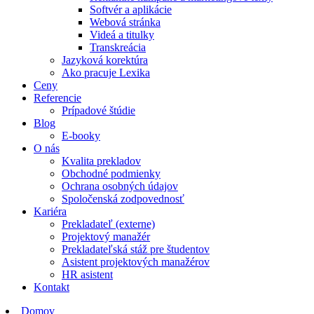
Softvér a aplikácie
Webová stránka
Videá a titulky
Transkreácia
Jazyková korektúra
Ako pracuje Lexika
Ceny
Referencie
Prípadové štúdie
Blog
E-booky
O nás
Kvalita prekladov
Obchodné podmienky
Ochrana osobných údajov
Spoločenská zodpovednosť
Kariéra
Prekladateľ (externe)
Projektový manažér
Prekladateľská stáž pre študentov
Asistent projektových manažérov
HR asistent
Kontakt
Domov