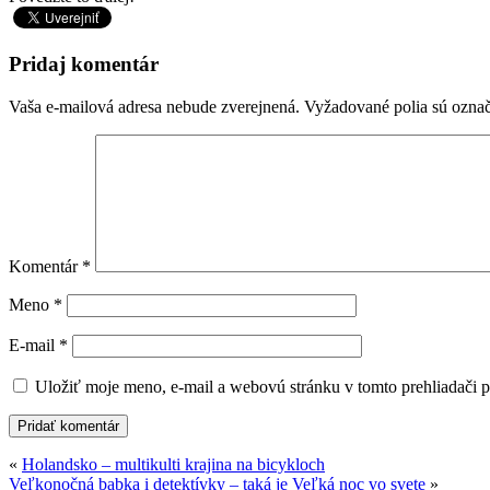
Pridaj komentár
Vaša e-mailová adresa nebude zverejnená.
Vyžadované polia sú ozna
Komentár
*
Meno
*
E-mail
*
Uložiť moje meno, e-mail a webovú stránku v tomto prehliadači 
«
Holandsko – multikulti krajina na bicykloch
Veľkonočná babka i detektívky – taká je Veľká noc vo svete
»