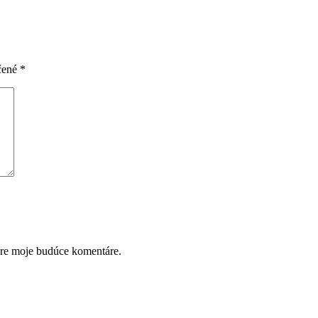
čené
*
pre moje budúce komentáre.