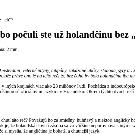
z „ch“?
o počuli ste už holandčinu bez 
ia:
2
min.
sterdam, veterné mlyny, tulipány, zakázané uličky, sloboda, syry a…m
pretože práve ono je na tejto reči to, bez čoho by bola holandčina ib
 aj v iných krajinách viac ako 23 miliónov ľudí. Pochádza z indoeuróp
 fríštinou sú oficiálnymi jazykmi v Holandsku. Okrem týchto dvoch rečí s
utí táto reč? Považujú ho za smiešny, huhňavý a niektorí anglicky ho
 však je, že holandská slovná zásoba sa vo väčšine neporovnáva s iným
 si myslia, že angličtina je bohatší a chutnejší jazyk.