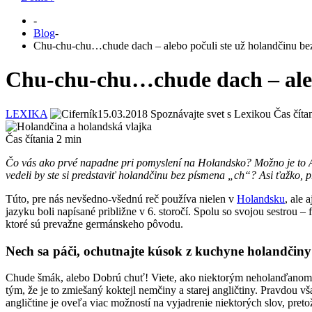
-
Blog
-
Chu-chu-chu…chude dach – alebo počuli ste už holandčinu be
Chu-chu-chu…chude dach – aleb
LEXIKA
15.03.2018
Spoznávajte svet s Lexikou
Čas čítan
Čas čítania
2
min
Čo vás ako prvé napadne pri pomyslení na Holandsko? Možno je to Am
vedeli by ste si predstaviť holandčinu bez písmena „ch“? Asi ťažko, 
Túto, pre nás nevšedno-všednú reč používa nielen v
Holandsku
, ale
jazyku boli napísané približne v 6. storočí. Spolu so svojou sestrou –
ktoré sú prevažne germánskeho pôvodu.
Nech sa páči, ochutnajte kúsok z kuchyne holandčiny
Chude šmák, alebo Dobrú chuť! Viete, ako niektorým neholanďanom ch
tým, že je to zmiešaný koktejl nemčiny a starej angličtiny. Pravdou
angličtine je oveľa viac možností na vyjadrenie niektorých slov, pretože