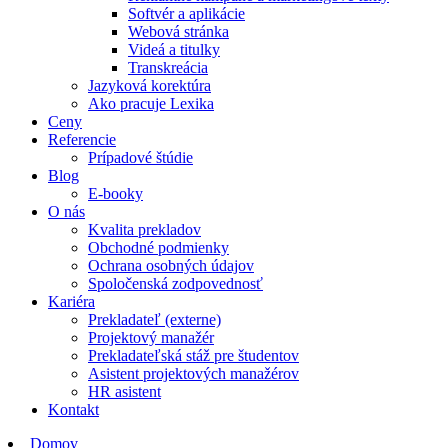
Softvér a aplikácie
Webová stránka
Videá a titulky
Transkreácia
Jazyková korektúra
Ako pracuje Lexika
Ceny
Referencie
Prípadové štúdie
Blog
E-booky
O nás
Kvalita prekladov
Obchodné podmienky
Ochrana osobných údajov
Spoločenská zodpovednosť
Kariéra
Prekladateľ (externe)
Projektový manažér
Prekladateľská stáž pre študentov
Asistent projektových manažérov
HR asistent
Kontakt
Domov