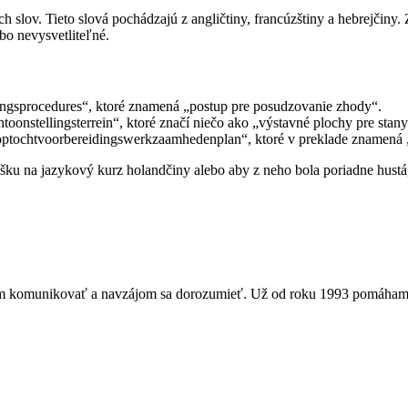
slov. Tieto slová pochádzajú z angličtiny, francúzštiny a hebrejčiny
bo nevysvetliteľné.
ngsprocedures“, ktoré znamená „postup pre posudzovanie zhody“.
ntoonstellingsterrein“, ktoré značí niečo ako „výstavné plochy pre stany
optochtvoorbereidingswerkzaamhedenplan“, ktoré v preklade znamená „p
lášku na jazykový kurz holandčiny alebo aby z neho bola poriadne hust
om komunikovať a navzájom sa dorozumieť. Už od roku 1993 pomáham