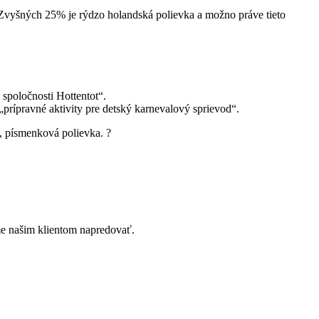
. Zvyšných 25% je rýdzo holandská polievka a možno práve tieto
 spoločnosti Hottentot“.
rípravné aktivity pre detský karnevalový sprievod“.
á, písmenková polievka. ?
e našim klientom napredovať.