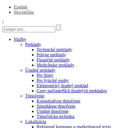
English
Slovenčina
/
Služby
Preklady
Technické preklady
Právne preklady
Finančné preklady
Medicínske preklady
Úradné preklady
Pre firmy
Pre fyzické osoby
Elektronický úradný preklad
Ceny najčastejších úradných prekladov
Tlmočenie
Konsekutívne tlmočenie
Simultánne tlmočenie
Úradné tlmočenie
Tlmočnícka technika
Lokalizácia
Reklamné kampane a marketingové texty