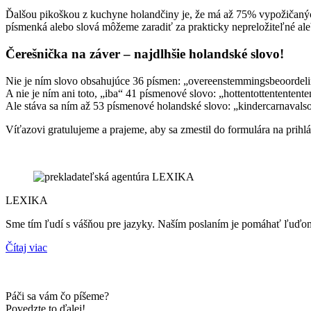
Ďalšou pikoškou z kuchyne holandčiny je, že má až 75% vypožičaných 
písmenká alebo slová môžeme zaradiť za prakticky nepreložiteľné ale
Čerešnička na záver – najdlhšie holandské slovo!
Nie je ním slovo obsahujúce 36 písmen: „overeenstemmingsbeoordeli
A nie je ním ani toto, „iba“ 41 písmenové slovo: „hottentottententente
Ale stáva sa ním až 53 písmenové holandské slovo: „kindercarnavals
Víťazovi gratulujeme a prajeme, aby sa zmestil do formulára na prih
LEXIKA
Sme tím ľudí s vášňou pre jazyky. Naším poslaním je pomáhať ľuď
Čítaj viac
Páči sa vám čo píšeme?
Povedzte to ďalej!