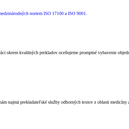
a medzinárodných noriem ISO 17100 a ISO 9001.
ci okrem kvalitných prekladov oceňujeme promptné vybavenie objedná
m najmä prekladateľské služby odborných textov z oblasti medicíny a 