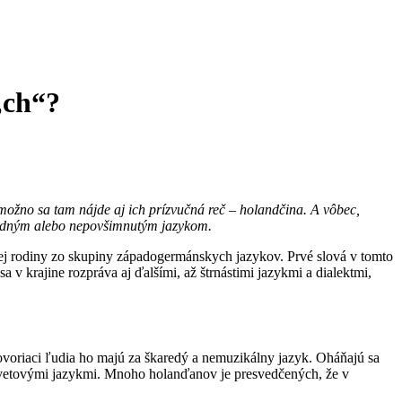
„ch“?
ožno sa tam nájde aj ich prízvučná reč – holandčina. A vôbec,
a nudným alebo nepovšimnutým jazykom.
skej rodiny zo skupiny západogermánskych jazykov. Prvé slová v tomto
a v krajine rozpráva aj ďalšími, až štrnástimi jazykmi a dialektmi,
voriaci ľudia ho majú za škaredý a nemuzikálny jazyk. Oháňajú sa
i svetovými jazykmi. Mnoho holanďanov je presvedčených, že v