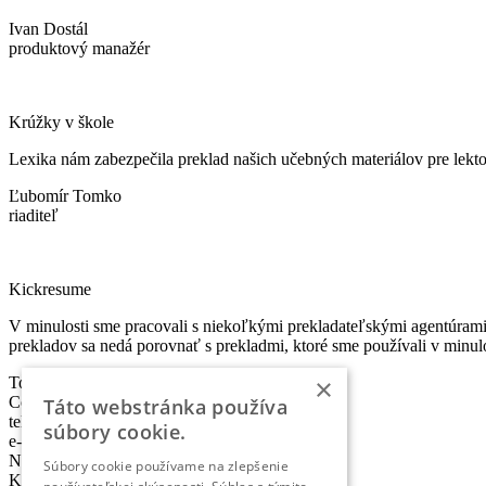
Ivan Dostál
produktový manažér
Krúžky v škole
Lexika nám zabezpečila preklad našich učebných materiálov pre lekt
Ľubomír Tomko
riaditeľ
Kickresume
V minulosti sme pracovali s niekoľkými prekladateľskými agentúrami 
prekladov sa nedá porovnať s prekladmi, ktoré sme používali v minulo
×
Tomáš Ondrejka
Co-founder & Head of Marketing
Táto webstránka používa
telefón:
+421 2 5010 6700
súbory cookie.
e-mail:
info@lexika.sk
Nájdete nás:
Súbory cookie používame na zlepšenie
Kontakty