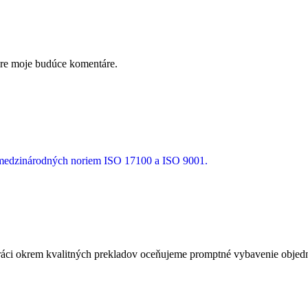
pre moje budúce komentáre.
a medzinárodných noriem ISO 17100 a ISO 9001.
ci okrem kvalitných prekladov oceňujeme promptné vybavenie objedná