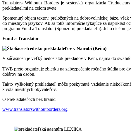
Translators Withouth Borders je sesterská organizácia Traducteu
prekladateľmi na celom svete.
Spomenutý objem textov, preložených na dobrovoľníckej báze, však v s
do miestnych jazykov. Ak sa totiž informácie týkajúce sa napríklad 
programu Fund a Translator (Sponzoruj prekladateľa). Jeho cieľom j
Fund a Translator
V súčasnosti je veľký nedostatok prekladov v Keni, najmä do swahilč
TWB preto organizuje zbierku na zabezpečenie ročného štúdia pre dv
dolárov na osobu.
Takto vyškolený prekladateľ môže poskytnuté vzdelanie niekoľkoná
života miestnych obyvateľov.
O Prekladateľoch bez hraníc:
www.translatorswithoutborders.org