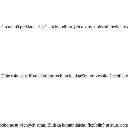
m najmä prekladateľské služby odborných textov z oblasti medicíny a 
. Dlhé roky sme hľadali odborných prekladateľov vo vysoko špecifický
ojnosti všetkých strán. Ľudská komunikácia, flexibilný prístup, ochot