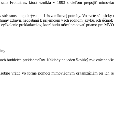
rs sans Frontières, ktorá vznikla v 1993 s cieľom prepojiť mimovl
účasnosti nepokrýva ani 1 % z celkovej potreby. Vo svete sú tisícky o
ochrany zdravia nedostanú k príjemcom v ich rodnom jazyku, ich účinok
e vyškolenie prekladateľov, ktorí budú môcť pracovať priamo pre MVO
iny.
och budúcich prekladateľov. Náklady na jeden školský rok vrátane vše
sobne vrátiť vo forme pomoci mimovládnym organizáciám pri ich regi