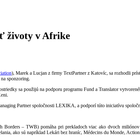
 životy v Afrike
iation
), Marek a Lucjan z firmy TextPartner z Katovíc, sa rozhodli prísť 
 na sponzoring.
triedky sa použijú na podporu programu Fund a Translator vytvoreného
eni.
anaging Partner spoločnosti LEXIKA, a podporí túto iniciatívu spoloč
houth Borders – TWB) pomáha pri prekladoch viac ako dvoch miliónov
elania, ako sú napríklad Lekári bez hraníc, Médecins du Monde, Acti