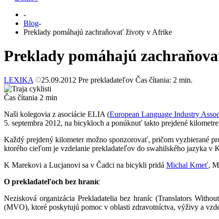
-
Blog
-
Preklady pomáhajú zachraňovať životy v Afrike
Preklady pomáhajú zachraňovať
LEXIKA
25.09.2012
Pre prekladateľov
Čas čítania:
2
min.
Čas čítania
2
min
Naši kolegovia z asociácie ELIA (
European Language Industry As
soc
5. septembra 2012, na bicykloch a ponúknuť takto prejdené kilometre
Každý prejdený kilometer možno sponzorovať, pričom vyzbierané pros
ktorého cieľom je vzdelanie prekladateľov do swahilského jazyka v K
K Marekovi a Lucjanovi sa v Čadci na bicykli pridá
Michal Kmeť
, M
O prekladateľoch bez hraníc
Nezisková organizácia Prekladatelia bez hraníc (Translators Wit
(MVO), ktoré poskytujú pomoc v oblasti zdravotníctva, výživy a vzd