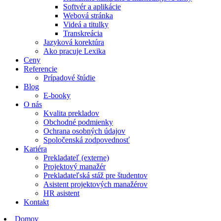
Softvér a aplikácie
Webová stránka
Videá a titulky
Transkreácia
Jazyková korektúra
Ako pracuje Lexika
Ceny
Referencie
Prípadové štúdie
Blog
E-booky
O nás
Kvalita prekladov
Obchodné podmienky
Ochrana osobných údajov
Spoločenská zodpovednosť
Kariéra
Prekladateľ (externe)
Projektový manažér
Prekladateľská stáž pre študentov
Asistent projektových manažérov
HR asistent
Kontakt
Domov