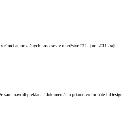
i v rámci autorizačných procesov v množstve EU aj non-EU krajín
 že sami navrhli prekladať dokumentáciu priamo vo formáte InDesign.