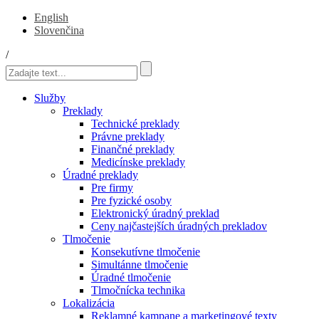
English
Slovenčina
/
Služby
Preklady
Technické preklady
Právne preklady
Finančné preklady
Medicínske preklady
Úradné preklady
Pre firmy
Pre fyzické osoby
Elektronický úradný preklad
Ceny najčastejších úradných prekladov
Tlmočenie
Konsekutívne tlmočenie
Simultánne tlmočenie
Úradné tlmočenie
Tlmočnícka technika
Lokalizácia
Reklamné kampane a marketingové texty