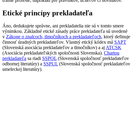
ďalšie profesie, napríklad pre právnikov, učiteľov či novinárov.
Etické princípy prekladateľa
Áno, dedukujete správne, ani prekladatelia nie sú v tomto smere
výnimkou. Základné etické zásady práce prekladateľa sú uvedené
v
Zákone o znalcoch, tlmočníkoch a prekladateľoch
, ktorý definuje
činnosť úradných prekladateľov. Vlastný etický kódex má
SAPT
(Slovenská asociácia prekladateľov a tlmočníkov) a aj
ATCSK
(Asociácia prekladateľských spoločnosti Slovenska).
Chartou
prekladateľa
sa riadi
SSPOL
(Slovenská spoločnosť prekladateľov
odbornej literatúry) a
SSPUL
(Slovenská spoločnosť prekladateľov
umeleckej literatúry).
V tomto článku sa pokúsime zhrnúť niekoľko etických princípov,
ktoré vyplývajú zo samotnej podstaty prekladateľskej profesie.
Týchto princípov by sa mal držať každý
dobrý prekladateľ
a najmä
by mu mali v jeho práci pomôcť napredovať správnym smerom.
Bezhraničná profesionalita
Prekladateľ by mal vždy poskytovať svoje služby podľa svojho
najlepšieho vedomia a svedomia. Preklady
medicínskych
,
právnych
,
ale aj iných textov predstavujú pre prekladateľa obrovskú