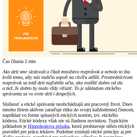
Čas čítania
2
min
Ako deti sme sledovali a čítali množstvo rozprávok a nebolo to iba
kvôli tomu, aby nás rodičia aspoň na chvíľu utíšili. Prostredníctvom
rozprávok sa totiž deti najľahšie učia, ako rozlíšiť dobro od zla
a tiež, že dobro by malo vždy víťaziť. To je základom etického
správania sa vo svete detí i dospelých.
Slušnosť a etické správanie neobchádzajú ani pracovný život. Dnes
mnoho firiem aktívne zaraďuje etiku do svojej každodennej činnosti,
napríklad vo forme spísaných etických noriem, tzv. etického
kódexu. Etické kódexy však nie sú žiadnou novinkou. Typickým
príkladom je
Hippokratova prísaha
, ktorá predstavuje súhrn etických
pravidiel pre prácu lekárov. Podobne existujú etické princípy aj pre