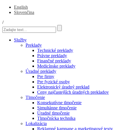
English
Slovenčina
/
Služby
Preklady
Technické preklady
Právne preklady
Finančné preklady
Medicínske preklady
Úradné preklady
Pre firmy
Pre fyzické osoby
Elektronický úradný preklad
Ceny najčastejších úradných prekladov
Tlmočenie
Konsekutívne tlmočenie
Simultánne tlmočenie
Úradné tlmočenie
Tlmočnícka technika
Lokalizácia
Reklamné kampane a marketingové texty