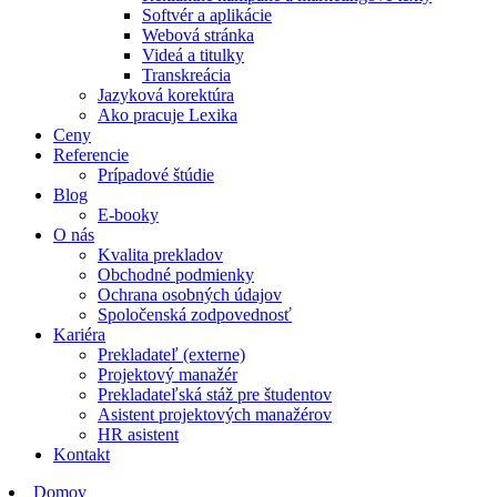
Softvér a aplikácie
Webová stránka
Videá a titulky
Transkreácia
Jazyková korektúra
Ako pracuje Lexika
Ceny
Referencie
Prípadové štúdie
Blog
E-booky
O nás
Kvalita prekladov
Obchodné podmienky
Ochrana osobných údajov
Spoločenská zodpovednosť
Kariéra
Prekladateľ (externe)
Projektový manažér
Prekladateľská stáž pre študentov
Asistent projektových manažérov
HR asistent
Kontakt
Domov