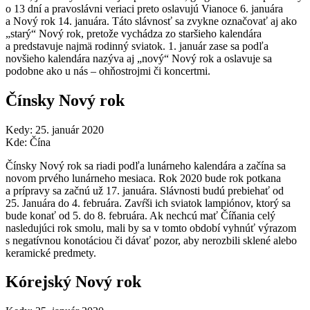
o 13 dní a pravoslávni veriaci preto oslavujú Vianoce 6. januára
a Nový rok 14. januára. Táto slávnosť sa zvykne označovať aj ako
„starý“ Nový rok, pretože vychádza zo staršieho kalendára
a predstavuje najmä rodinný sviatok. 1. január zase sa podľa
novšieho kalendára nazýva aj „nový“ Nový rok a oslavuje sa
podobne ako u nás – ohňostrojmi či koncertmi.
Čínsky Nový rok
Kedy: 25. január 2020
Kde: Čína
Čínsky Nový rok sa riadi podľa lunárneho kalendára a začína sa
novom prvého lunárneho mesiaca. Rok 2020 bude rok potkana
a prípravy sa začnú už 17. januára. Slávnosti budú prebiehať od
25. Januára do 4. februára. Zavŕši ich sviatok lampiónov, ktorý sa
bude konať od 5. do 8. februára. Ak nechcú mať Číňania celý
nasledujúci rok smolu, mali by sa v tomto období vyhnúť výrazom
s negatívnou konotáciou či dávať pozor, aby nerozbili sklené alebo
keramické predmety.
Kórejský Nový rok