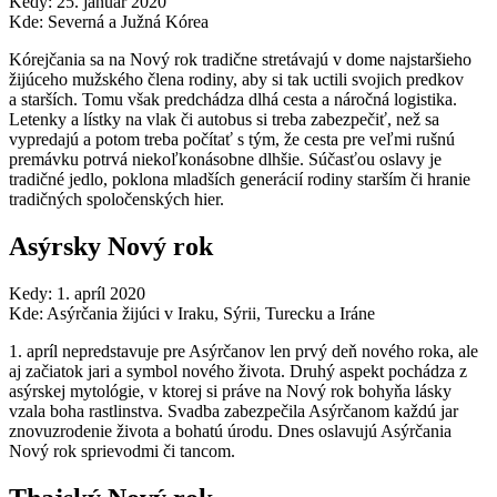
Kedy: 25. január 2020
Kde: Severná a Južná Kórea
Kórejčania sa na Nový rok tradične stretávajú v dome najstaršieho
žijúceho mužského člena rodiny, aby si tak uctili svojich predkov
a starších. Tomu však predchádza dlhá cesta a náročná logistika.
Letenky a lístky na vlak či autobus si treba zabezpečiť, než sa
vypredajú a potom treba počítať s tým, že cesta pre veľmi rušnú
premávku potrvá niekoľkonásobne dlhšie. Súčasťou oslavy je
tradičné jedlo, poklona mladších generácií rodiny starším či hranie
tradičných spoločenských hier.
Asýrsky Nový rok
Kedy: 1. apríl 2020
Kde: Asýrčania žijúci v Iraku, Sýrii, Turecku a Iráne
1. apríl nepredstavuje pre Asýrčanov len prvý deň nového roka, ale
aj začiatok jari a symbol nového života. Druhý aspekt pochádza z
asýrskej mytológie, v ktorej si práve na Nový rok bohyňa lásky
vzala boha rastlinstva. Svadba zabezpečila Asýrčanom každú jar
znovuzrodenie života a bohatú úrodu. Dnes oslavujú Asýrčania
Nový rok sprievodmi či tancom.