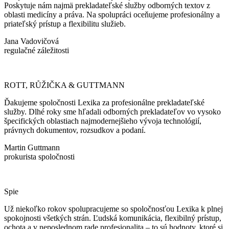
Poskytuje nám najmä prekladateľské služby odborných textov z
oblasti medicíny a práva. Na spolupráci oceňujeme profesionálny a
priateľský prístup a flexibilitu služieb.
Jana Vadovičová
regulačné záležitosti
ROTT, RŮŽIČKA & GUTTMANN
Ďakujeme spoločnosti Lexika za profesionálne prekladateľské
služby. Dlhé roky sme hľadali odborných prekladateľov vo vysoko
špecifických oblastiach najmodernejšieho vývoja technológií,
právnych dokumentov, rozsudkov a podaní.
Martin Guttmann
prokurista spoločnosti
Spie
Už niekoľko rokov spolupracujeme so spoločnosťou Lexika k plnej
spokojnosti všetkých strán. Ľudská komunikácia, flexibilný prístup,
ochota a v neposlednom rade profesionalita – to sú hodnoty, ktoré si