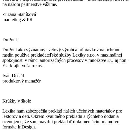
na našom partnerstve vážime.
Zuzana Staníková
marketing & PR
DuPont
DuPont ako významný svetový výrobca prípravkov na ochranu
rastlín používa prekladateľské služby Lexiky s.r.o. v maximálnej
spokojnosti v rámci autorizačných procesov v množstve EU aj non-
EU krajín veľa rokov.
Ivan Dostál
produktový manažér
Krúžky v škole
Lexika nám zabezpečila preklad našich učebných materiálov pre
lektorov a deti. Okrem kvalitného prekladu a rýchleho dodania
oceňujeme, že sami navrhli prekladať dokumentáciu priamo vo
formáte InDesign.