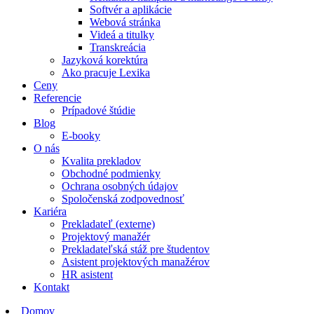
Softvér a aplikácie
Webová stránka
Videá a titulky
Transkreácia
Jazyková korektúra
Ako pracuje Lexika
Ceny
Referencie
Prípadové štúdie
Blog
E-booky
O nás
Kvalita prekladov
Obchodné podmienky
Ochrana osobných údajov
Spoločenská zodpovednosť
Kariéra
Prekladateľ (externe)
Projektový manažér
Prekladateľská stáž pre študentov
Asistent projektových manažérov
HR asistent
Kontakt
Domov