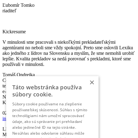
Ľubomír Tomko
riaditeľ
Kickresume
V minulosti sme pracovali s niekoľkými prekladateľskými
agentúrami no neboli sme vždy spokojní. Preto sme oslovili Lexiku
ako jedného z lídrov na Slovensku a myslím, že sme nemohli urobiť
lepšie. Kvalita prekladov sa nedá porovnať s prekladmi, ktoré sme
používali v minulosti.
Tomáš Ondrejka
×
Co-founder & Head of Marketing
telefón:
+421 2 5010 6700
Táto webstránka používa
e-mail:
info@lexika.sk
súbory cookie.
Nájdete nás:
Kontakty
Súbory cookie používame na zlepšenie
používateľskej skúsenosti. Súhlas s týmito
02/501 067 00
technológiami nám umožní spracovávať
info@lexika.sk
údaje, ako sú správanie pri prehliadaní
alebo jedinečné ID na tejto stránke.
LEXIKA s.r.o.
Nesúhlas alebo odvolanie súhlasu môže
Miletičova 21