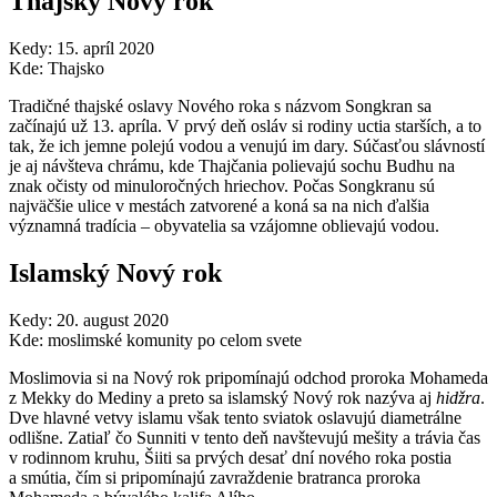
Thajský Nový rok
Kedy: 15. apríl 2020
Kde: Thajsko
Tradičné thajské oslavy Nového roka s názvom Songkran sa
začínajú už 13. apríla. V prvý deň osláv si rodiny uctia starších, a to
tak, že ich jemne polejú vodou a venujú im dary. Súčasťou slávností
je aj návšteva chrámu, kde Thajčania polievajú sochu Budhu na
znak očisty od minuloročných hriechov. Počas Songkranu sú
najväčšie ulice v mestách zatvorené a koná sa na nich ďalšia
významná tradícia – obyvatelia sa vzájomne oblievajú vodou.
Islamský Nový rok
Kedy: 20. august 2020
Kde: moslimské komunity po celom svete
Moslimovia si na Nový rok pripomínajú odchod proroka Mohameda
z Mekky do Mediny a preto sa islamský Nový rok nazýva aj
hidžra
.
Dve hlavné vetvy islamu však tento sviatok oslavujú diametrálne
odlišne. Zatiaľ čo Sunniti v tento deň navštevujú mešity a trávia čas
v rodinnom kruhu, Šiiti sa prvých desať dní nového roka postia
a smútia, čím si pripomínajú zavraždenie bratranca proroka