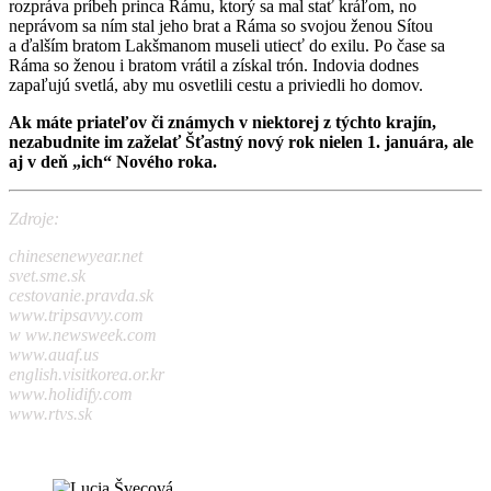
rozpráva príbeh princa Rámu, ktorý sa mal stať kráľom, no
neprávom sa ním stal jeho brat a Ráma so svojou ženou Sítou
a ďalším bratom Lakšmanom museli utiecť do exilu. Po čase sa
Ráma so ženou i bratom vrátil a získal trón. Indovia dodnes
zapaľujú svetlá, aby mu osvetlili cestu a priviedli ho domov.
Ak máte priateľov či známych v niektorej z týchto krajín,
nezabudnite im zaželať Šťastný nový rok nielen 1. januára, ale
aj v deň „ich“ Nového roka.
Zdroje:
chinesenewyear.net
svet.sme.sk
cestovanie.pravda.sk
www.tripsavvy.com
w ww.newsweek.com
www.auaf.us
english.visitkorea.or.kr
www.holidify.com
www.rtvs.sk