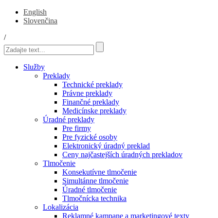
English
Slovenčina
/
Služby
Preklady
Technické preklady
Právne preklady
Finančné preklady
Medicínske preklady
Úradné preklady
Pre firmy
Pre fyzické osoby
Elektronický úradný preklad
Ceny najčastejších úradných prekladov
Tlmočenie
Konsekutívne tlmočenie
Simultánne tlmočenie
Úradné tlmočenie
Tlmočnícka technika
Lokalizácia
Reklamné kampane a marketingové texty