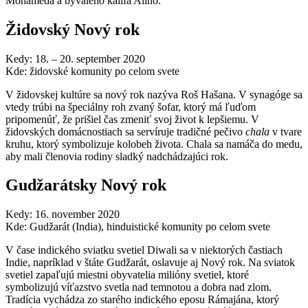
Mohameda a bývalého kalifa Alího.
Židovský Nový rok
Kedy: 18. – 20. september 2020
Kde: židovské komunity po celom svete
V židovskej kultúre sa nový rok nazýva Roš Hašana. V synagóge sa
vtedy trúbi na špeciálny roh zvaný šofar, ktorý má ľuďom
pripomenúť, že prišiel čas zmeniť svoj život k lepšiemu. V
židovských domácnostiach sa servíruje tradičné pečivo
chala
v tvare
kruhu, ktorý symbolizuje kolobeh života. Chala sa namáča do medu,
aby mali členovia rodiny sladký nadchádzajúci rok.
Gudžarátsky Nový rok
Kedy: 16. november 2020
Kde: Gudžarát (India), hinduistické komunity po celom svete
V čase indického sviatku svetiel Diwali sa v niektorých častiach
Indie, napríklad v štáte Gudžarát, oslavuje aj Nový rok. Na sviatok
svetiel zapaľujú miestni obyvatelia milióny svetiel, ktoré
symbolizujú víťazstvo svetla nad temnotou a dobra nad zlom.
Tradícia vychádza zo starého indického eposu Rámajána, ktorý