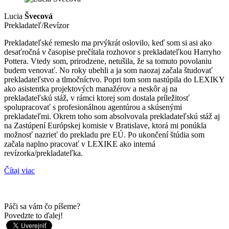
Lucia
Švecová
Prekladateľ/Revízor
Prekladateľské remeslo ma prvýkrát oslovilo, keď som si asi ako
desaťročná v časopise prečítala rozhovor s prekladateľkou Harryho
Pottera. Vtedy som, prirodzene, netušila, že sa tomuto povolaniu
budem venovať. No roky ubehli a ja som naozaj začala študovať
prekladateľstvo a tlmočníctvo. Popri tom som nastúpila do LEXIKY
ako asistentka projektových manažérov a neskôr aj na
prekladateľskú stáž, v rámci ktorej som dostala príležitosť
spolupracovať s profesionálnou agentúrou a skúsenými
prekladateľmi. Okrem toho som absolvovala prekladateľskú stáž aj
na Zastúpení Európskej komisie v Bratislave, ktorá mi ponúkla
možnosť nazrieť do prekladu pre EÚ. Po ukončení štúdia som
začala naplno pracovať v LEXIKE ako interná
revízorka/prekladateľka.
Čítaj viac
Páči sa vám čo píšeme?
Povedzte to ďalej!