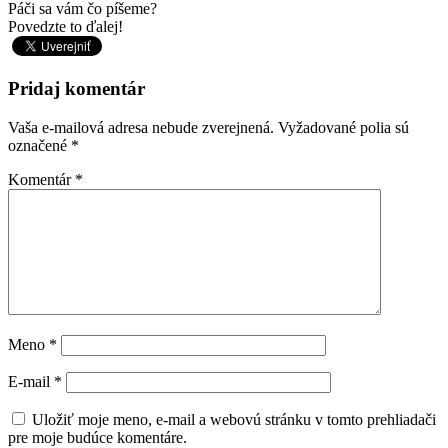
Páči sa vám čo píšeme?
Povedzte to ďalej!
Pridaj komentár
Vaša e-mailová adresa nebude zverejnená.
Vyžadované polia sú
označené
*
Komentár
*
Meno
*
E-mail
*
Uložiť moje meno, e-mail a webovú stránku v tomto prehliadači
pre moje budúce komentáre.