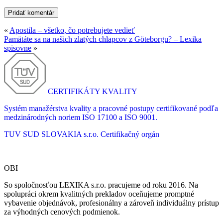
«
Apostila – všetko, čo potrebujete vedieť
Pamätáte sa na našich zlatých chlapcov z Göteborgu? – Lexika
spisovne
»
CERTIFIKÁTY KVALITY
Systém manažérstva kvality a pracovné postupy certifikované podľa
medzinárodných noriem ISO 17100 a ISO 9001.
TUV SUD SLOVAKIA s.r.o.
Certifikačný orgán
OBI
So spoločnosťou LEXIKA s.r.o. pracujeme od roku 2016. Na
spolupráci okrem kvalitných prekladov oceňujeme promptné
vybavenie objednávok, profesionálny a zároveň individuálny prístup
za výhodných cenových podmienok.