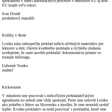
spokojnosti v rámci autorizačných procesov v množstve EU aj non-
EU krajín veľa rokov.
Ivan Dostál
produktový manažér
Krúžky v škole
Lexika nám zabezpečila preklad našich učebných materiálov pre
lektorov a deti. Okrem kvalitného prekladu a rýchleho dodania
oceňujeme, že sami navrhli prekladať dokumentáciu priamo vo
formáte InDesign.
Ľubomír Tomko
riaditeľ
Kickresume
V minulosti sme pracovali s niekoľkými prekladateľskými
agentúrami no neboli sme vždy spokojní. Preto sme oslovili Lexiku
ako jedného z lídrov na Slovensku a myslím, že sme nemohli urobiť
lepšie. Kvalita prekladov sa nedá porovnať s prekladmi, ktoré sme