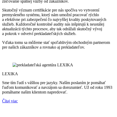
zisťovanie spätnej väzby od zákazníkov.
Skutočný význam certifikácie pre nás spočíva vo vytvorení
premysleného systému, ktorý nám umožní pracovať rýchlo
a efektívne pri zabezpečení čo najvyššej kvality poskytovaných
služieb. Každoročné kontrolné audity nás inšpirujú k neustálej
aktualizácii týchto procesov, aby tak odrážali skutočný vývoj
a pokrok v odvetví prekladateľských služieb.
Vďaka tomu sa môžeme stať spoľahlivým obchodným partnerom
pre našich zákazníkov a rovnako aj prekladateľov.
LEXIKA
Sme tím ľudí s vášňou pre jazyky. Naším poslaním je pomáhať
ľuďom komunikovať a navzájom sa dorozumieť. Už od roku 1993
pomáhame našim klientom napredovať.
Čítaj viac