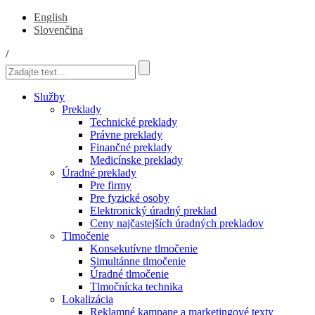
English
Slovenčina
/
Služby
Preklady
Technické preklady
Právne preklady
Finančné preklady
Medicínske preklady
Úradné preklady
Pre firmy
Pre fyzické osoby
Elektronický úradný preklad
Ceny najčastejších úradných prekladov
Tlmočenie
Konsekutívne tlmočenie
Simultánne tlmočenie
Úradné tlmočenie
Tlmočnícka technika
Lokalizácia
Reklamné kampane a marketingové texty