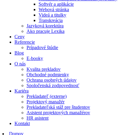
Softvér a aplikácie
Webová stránka
Videá a titulky
Transkreácia
Jazyková korektúra
Ako pracuje Lexika
Ceny
Referencie
Prípadové štúdie
Blog
E-booky
O nás
Kvalita prekladov
Obchodné podmienky
Ochrana osobných údajov
Spoločenská zodpovednosť
Kariéra
Prekladateľ (externe)
Projektový manažér
Prekladateľská stáž pre študentov
Asistent projektových manažérov
HR asistent
Kontakt
Domov