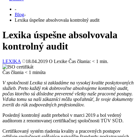
-
Blog
-
Lexika úspešne absolvovala kontrolný audit
Lexika úspešne absolvovala
kontrolný audit
LEXIKA
18.04.2019
O Lexike
Čas čítania:
< 1
min.
Čas čítania
< 1
minúta
V spoločnosti Lexika si zakladáme na vysokej kvalite poskytovaných
služieb. Preto každý rok dobrovoľne absolvujeme kontrolný audit,
počas ktorého sú dôsledne preverené všetky naše pracovné postupy.
Vďaka tomu sa naši zákazníci môžu spoľahnúť, že svoje dokumenty
zverili do rúk zodpovedných profesionálov.
Posledný kontrolný audit prebehol v marci 2019 a bol vedený
audítorom z renomovanej certifikačnej spoločnosti TÜV SÜD.
Certifikovaný systém riadenia kvality a pracovných postupov
odlišuje spoločnosti spĺňajúce najvyššie štandardy poskytovaných