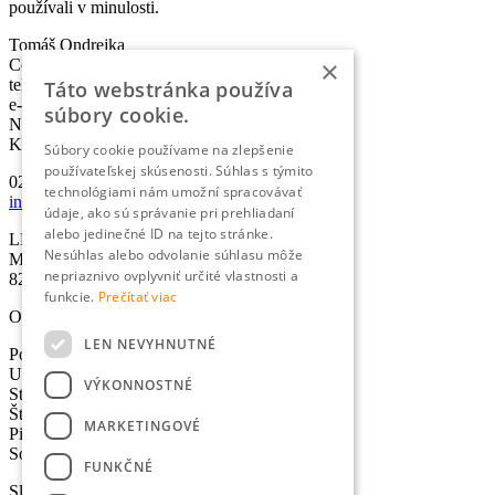
používali v minulosti.
Tomáš Ondrejka
×
Co-founder & Head of Marketing
telefón:
+421 2 5010 6700
Táto webstránka používa
e-mail:
info@lexika.sk
súbory cookie.
Nájdete nás:
Kontakty
Súbory cookie používame na zlepšenie
používateľskej skúsenosti. Súhlas s týmito
02/501 067 00
technológiami nám umožní spracovávať
info@lexika.sk
údaje, ako sú správanie pri prehliadaní
alebo jedinečné ID na tejto stránke.
LEXIKA s.r.o.
Nesúhlas alebo odvolanie súhlasu môže
Miletičova 21
nepriaznivo ovplyvniť určité vlastnosti a
821 09 Bratislava
funkcie.
Prečítať viac
Otváracie hodiny
LEN NEVYHNUTNÉ
Pondelok: 8:30-17:00 hod.
Utorok: 8:30-17:00 hod.
VÝKONNOSTNÉ
Streda: 8:30-17:00 hod.
Štvrtok: 8:30-17:00 hod.
MARKETINGOVÉ
Piatok: 8:30-17:00 hod.
Sobota - Nedeľa: Zatvorené
FUNKČNÉ
Služby