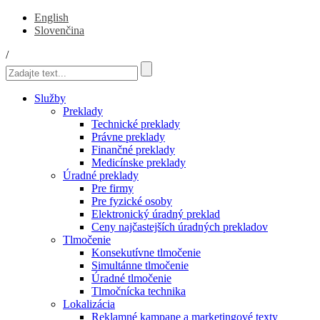
English
Slovenčina
/
Služby
Preklady
Technické preklady
Právne preklady
Finančné preklady
Medicínske preklady
Úradné preklady
Pre firmy
Pre fyzické osoby
Elektronický úradný preklad
Ceny najčastejších úradných prekladov
Tlmočenie
Konsekutívne tlmočenie
Simultánne tlmočenie
Úradné tlmočenie
Tlmočnícka technika
Lokalizácia
Reklamné kampane a marketingové texty