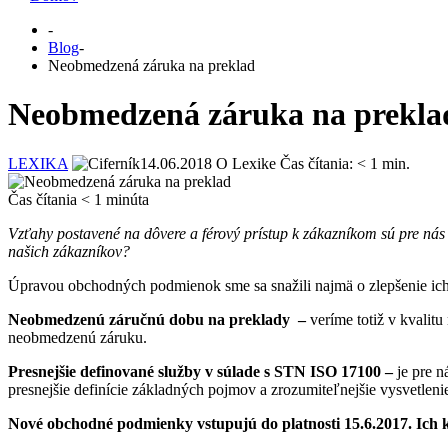
-
Blog
-
Neobmedzená záruka na preklad
Neobmedzená záruka na prekla
LEXIKA
14.06.2018
O Lexike
Čas čítania:
< 1
min.
Čas čítania
< 1
minúta
Vzťahy postavené na dôvere a férový prístup k zákazníkom sú pre ná
našich zákazníkov?
Úpravou obchodných podmienok sme sa snažili najmä o zlepšenie ich 
Neobmedzenú záručnú dobu na preklady –
veríme totiž v kvali
neobmedzenú záruku.
Presnejšie definované služby v súlade s STN ISO 17100 –
je pre n
presnejšie definície základných pojmov a zrozumiteľnejšie vysvetle
Nové obchodné podmienky vstupujú do platnosti 15.6.2017. Ich 