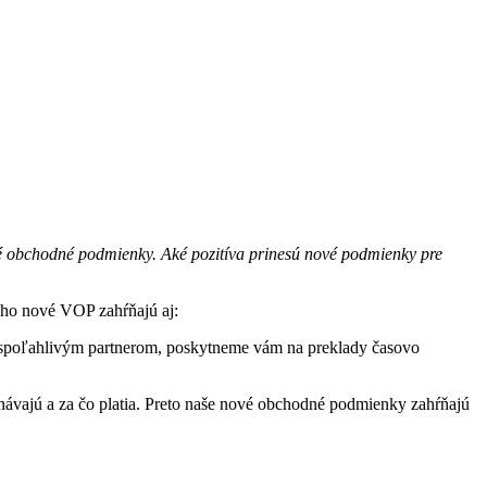
né obchodné podmienky. Aké pozitíva prinesú nové podmienky pre
oho nové VOP zahŕňajú aj:
e spoľahlivým partnerom, poskytneme vám na preklady časovo
jednávajú a za čo platia. Preto naše nové obchodné podmienky zahŕňajú