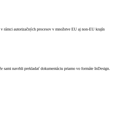
i v rámci autorizačných procesov v množstve EU aj non-EU krajín
 že sami navrhli prekladať dokumentáciu priamo vo formáte InDesign.