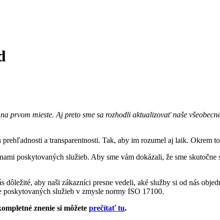
d
s na prvom mieste. Aj preto sme sa rozhodli aktualizovať naše všeobec
prehľadnosti a transparentnosti. Tak, aby im rozumel aj laik. Okrem t
tu nami poskytovaných služieb. Aby sme vám dokázali, že sme skutočn
ás dôležité, aby naši zákazníci presne vedeli, aké služby si od nás ob
nie poskytovaných služieb v zmysle normy ISO 17100.
kompletné znenie si môžete
prečítať tu
.