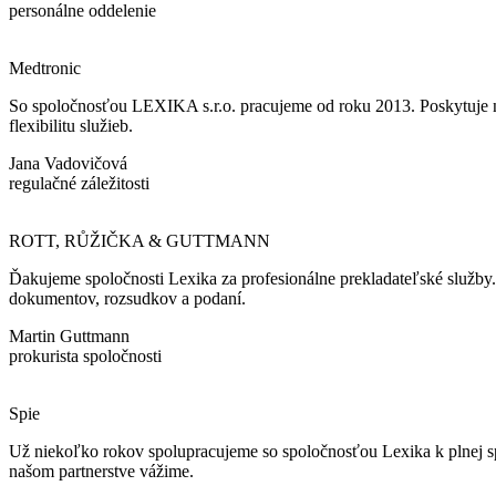
personálne oddelenie
Medtronic
So spoločnosťou LEXIKA s.r.o. pracujeme od roku 2013. Poskytuje ná
flexibilitu služieb.
Jana Vadovičová
regulačné záležitosti
ROTT, RŮŽIČKA & GUTTMANN
Ďakujeme spoločnosti Lexika za profesionálne prekladateľské služby
dokumentov, rozsudkov a podaní.
Martin Guttmann
prokurista spoločnosti
Spie
Už niekoľko rokov spolupracujeme so spoločnosťou Lexika k plnej spok
našom partnerstve vážime.