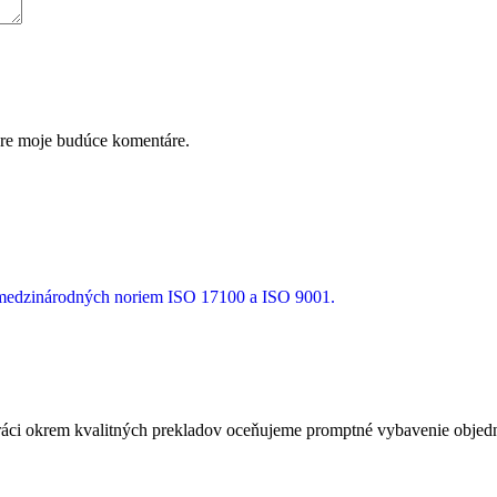
pre moje budúce komentáre.
a medzinárodných noriem ISO 17100 a ISO 9001.
ci okrem kvalitných prekladov oceňujeme promptné vybavenie objedná