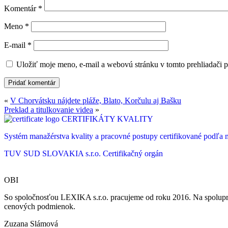
Komentár
*
Meno
*
E-mail
*
Uložiť moje meno, e-mail a webovú stránku v tomto prehliadači 
«
V Chorvátsku nájdete pláže, Blato, Korčulu aj Bašku
Preklad a titulkovanie videa
»
CERTIFIKÁTY KVALITY
Systém manažérstva kvality a pracovné postupy certifikované podľ
TUV SUD SLOVAKIA s.r.o.
Certifikačný orgán
OBI
So spoločnosťou LEXIKA s.r.o. pracujeme od roku 2016. Na spoluprá
cenových podmienok.
Zuzana Slámová