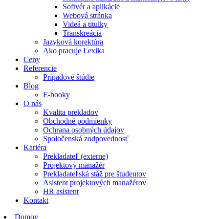
Softvér a aplikácie
Webová stránka
Videá a titulky
Transkreácia
Jazyková korektúra
Ako pracuje Lexika
Ceny
Referencie
Prípadové štúdie
Blog
E-booky
O nás
Kvalita prekladov
Obchodné podmienky
Ochrana osobných údajov
Spoločenská zodpovednosť
Kariéra
Prekladateľ (externe)
Projektový manažér
Prekladateľská stáž pre študentov
Asistent projektových manažérov
HR asistent
Kontakt
Domov