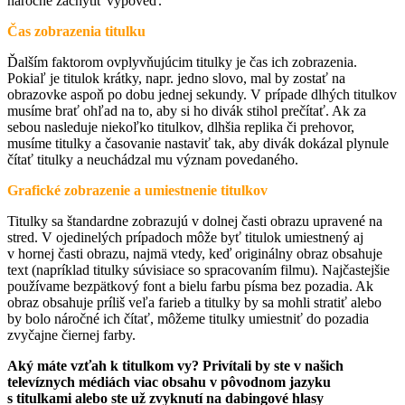
náročné zachytiť výpoveď.
Čas zobrazenia titulku
Ďalším faktorom ovplyvňujúcim titulky je čas ich zobrazenia.
Pokiaľ je titulok krátky, napr. jedno slovo, mal by zostať na
obrazovke aspoň po dobu jednej sekundy. V prípade dlhých titulkov
musíme brať ohľad na to, aby si ho divák stihol prečítať. Ak za
sebou nasleduje niekoľko titulkov, dlhšia replika či prehovor,
musíme titulky a časovanie nastaviť tak, aby divák dokázal plynule
čítať titulky a neuchádzal mu význam povedaného.
Grafické zobrazenie a umiestnenie titulkov
Titulky sa štandardne zobrazujú v dolnej časti obrazu upravené na
stred. V ojedinelých prípadoch môže byť titulok umiestnený aj
v hornej časti obrazu, najmä vtedy, keď originálny obraz obsahuje
text (napríklad titulky súvisiace so spracovaním filmu). Najčastejšie
používame bezpätkový font a bielu farbu písma bez pozadia. Ak
obraz obsahuje príliš veľa farieb a titulky by sa mohli stratiť alebo
by bolo náročné ich čítať, môžeme titulky umiestniť do pozadia
zvyčajne čiernej farby.
Aký máte vzťah k titulkom vy? Privítali by ste v našich
televíznych médiách viac obsahu v pôvodnom jazyku
s titulkami alebo ste už zvyknutí na dabingové hlasy