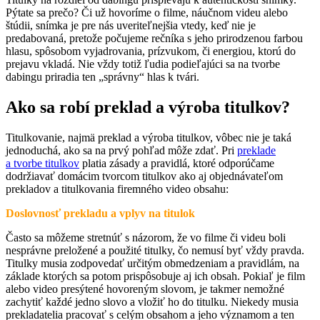
Pýtate sa prečo? Či už hovoríme o filme, náučnom videu alebo
štúdii, snímka je pre nás uveriteľnejšia vtedy, keď nie je
predabovaná, pretože počujeme rečníka s jeho prirodzenou farbou
hlasu, spôsobom vyjadrovania, prízvukom, či energiou, ktorú do
prejavu vkladá. Nie vždy totiž ľudia podieľajúci sa na tvorbe
dabingu priradia ten „správny“ hlas k tvári.
Ako sa robí preklad a výroba titulkov?
Titulkovanie, najmä preklad a výroba titulkov, vôbec nie je taká
jednoduchá, ako sa na prvý pohľad môže zdať. Pri
preklade
a tvorbe titulkov
platia zásady a pravidlá, ktoré odporúčame
dodržiavať domácim tvorcom titulkov ako aj objednávateľom
prekladov a titulkovania firemného video obsahu:
Doslovnosť prekladu a vplyv na titulok
Často sa môžeme stretnúť s názorom, že vo filme či videu boli
nesprávne preložené a použité titulky, čo nemusí byť vždy pravda.
Titulky musia zodpovedať určitým obmedzeniam a pravidlám, na
základe ktorých sa potom prispôsobuje aj ich obsah. Pokiaľ je film
alebo video presýtené hovoreným slovom, je takmer nemožné
zachytiť každé jedno slovo a vložiť ho do titulku. Niekedy musia
prekladatelia pracovať s celým obsahom a jeho významom a ten