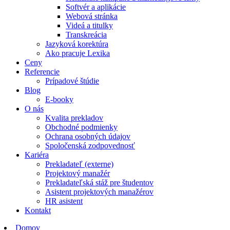
Softvér a aplikácie
Webová stránka
Videá a titulky
Transkreácia
Jazyková korektúra
Ako pracuje Lexika
Ceny
Referencie
Prípadové štúdie
Blog
E-booky
O nás
Kvalita prekladov
Obchodné podmienky
Ochrana osobných údajov
Spoločenská zodpovednosť
Kariéra
Prekladateľ (externe)
Projektový manažér
Prekladateľská stáž pre študentov
Asistent projektových manažérov
HR asistent
Kontakt
Domov