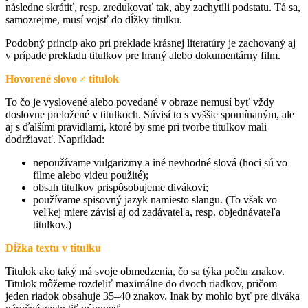
následne skrátiť, resp. zredukovať tak, aby zachytili podstatu. Tá sa,
samozrejme, musí vojsť do dĺžky titulku.
Podobný princíp ako pri preklade krásnej literatúry je zachovaný aj
v prípade prekladu titulkov pre hraný alebo dokumentárny film.
Hovorené slovo ≠ titulok
To čo je vyslovené alebo povedané v obraze nemusí byť vždy
doslovne preložené v titulkoch. Súvisí to s vyššie spomínaným, ale
aj s ďalšími pravidlami, ktoré by sme pri tvorbe titulkov mali
dodržiavať. Napríklad:
nepoužívame vulgarizmy a iné nevhodné slová (hoci sú vo
filme alebo videu použité);
obsah titulkov prispôsobujeme divákovi;
používame spisovný jazyk namiesto slangu. (To však vo
veľkej miere závisí aj od zadávateľa, resp. objednávateľa
titulkov.)
Dĺžka textu v titulku
Titulok ako taký má svoje obmedzenia, čo sa týka počtu znakov.
Titulok môžeme rozdeliť maximálne do dvoch riadkov, pričom
jeden riadok obsahuje 35–40 znakov. Inak by mohlo byť pre diváka