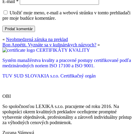
E-mail
*
Uložiť moje meno, e-mail a webovú stránku v tomto prehliadači
pre moje budúce komentáre.
«
Neobmedzená záruka na preklad
Bon Appétit. Vyznáte sa v kulinárskych názvoch?
»
CERTIFIKÁTY KVALITY
Systém manažérstva kvality a pracovné postupy certifikované podľa
medzinárodných noriem ISO 17100 a ISO 9001.
TUV SUD SLOVAKIA s.r.o.
Certifikačný orgán
OBI
So spoločnosťou LEXIKA s.r.o. pracujeme od roku 2016. Na
spolupráci okrem kvalitných prekladov oceňujeme promptné
vybavenie objednávok, profesionálny a zároveň individuálny prístup
za výhodných cenových podmienok.
Zuzana Slámová