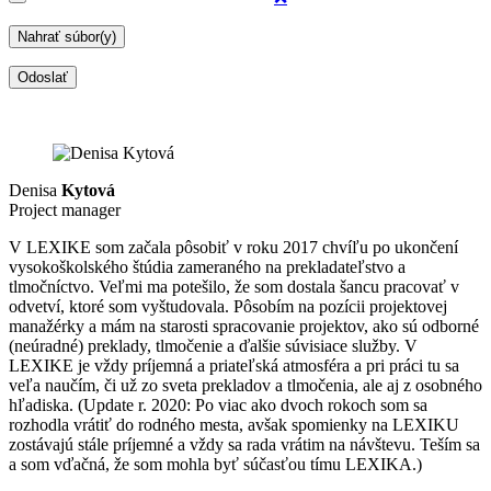
Denisa
Kytová
Project manager
V LEXIKE som začala pôsobiť v roku 2017 chvíľu po ukončení
vysokoškolského štúdia zameraného na prekladateľstvo a
tlmočníctvo. Veľmi ma potešilo, že som dostala šancu pracovať v
odvetví, ktoré som vyštudovala. Pôsobím na pozícii projektovej
manažérky a mám na starosti spracovanie projektov, ako sú odborné
(neúradné) preklady, tlmočenie a ďalšie súvisiace služby. V
LEXIKE je vždy príjemná a priateľská atmosféra a pri práci tu sa
veľa naučím, či už zo sveta prekladov a tlmočenia, ale aj z osobného
hľadiska. (Update r. 2020: Po viac ako dvoch rokoch som sa
rozhodla vrátiť do rodného mesta, avšak spomienky na LEXIKU
zostávajú stále príjemné a vždy sa rada vrátim na návštevu. Teším sa
a som vďačná, že som mohla byť súčasťou tímu LEXIKA.)