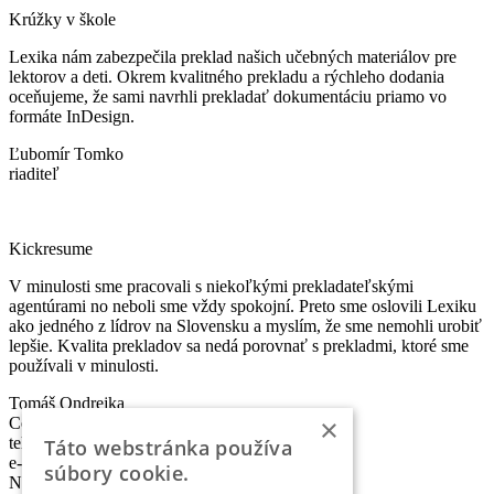
Krúžky v škole
Lexika nám zabezpečila preklad našich učebných materiálov pre
lektorov a deti. Okrem kvalitného prekladu a rýchleho dodania
oceňujeme, že sami navrhli prekladať dokumentáciu priamo vo
formáte InDesign.
Ľubomír Tomko
riaditeľ
Kickresume
V minulosti sme pracovali s niekoľkými prekladateľskými
agentúrami no neboli sme vždy spokojní. Preto sme oslovili Lexiku
ako jedného z lídrov na Slovensku a myslím, že sme nemohli urobiť
lepšie. Kvalita prekladov sa nedá porovnať s prekladmi, ktoré sme
používali v minulosti.
Tomáš Ondrejka
×
Co-founder & Head of Marketing
telefón:
+421 2 5010 6700
Táto webstránka používa
e-mail:
info@lexika.sk
súbory cookie.
Nájdete nás: