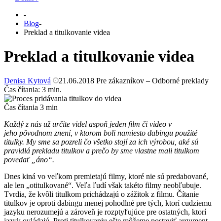
-
Blog
-
Preklad a titulkovanie videa
Preklad a titulkovanie videa
Denisa Kytová
21.06.2018
Pre zákazníkov – Odborné preklady
Čas čítania:
3
min.
Čas čítania
3
min
Každý z nás už určite videl aspoň jeden film či video v
jeho pôvodnom znení, v ktorom boli namiesto dabingu použité
titulky. My sme sa pozreli čo všetko stojí za ich výrobou, aké sú
pravidlá prekladu titulkov a prečo by sme vlastne mali titulkom
povedať „áno“.
Dnes kiná vo veľkom premietajú filmy, ktoré nie sú predabované,
ale len „otitulkované“. Veľa ľudí však takéto filmy neobľubuje.
Tvrdia, že kvôli titulkom prichádzajú o zážitok z filmu. Čítanie
titulkov je oproti dabingu menej pohodlné pre tých, ktorí cudziemu
jazyku nerozumejú a zároveň je rozptyľujúce pre ostatných, ktorí
jazyk ovládajú. Proti titulkovaniu ešte môžeme postaviť argument,