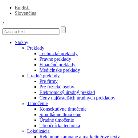
English
Slovenčina
/
Služby
Preklady
Technické preklady
Právne preklady
Finančné preklady
Medicínske preklady
Úradné preklady
Pre firmy
Pre fyzické osoby
Elektronický úradný preklad
Ceny najčastejších úradných prekladov
Tlmočenie
Konsekutívne tlmočenie
Simultánne tlmočenie
Úradné tlmočenie
Tlmočnícka technika
Lokalizácia
Reklamné kampane a marketingové texty