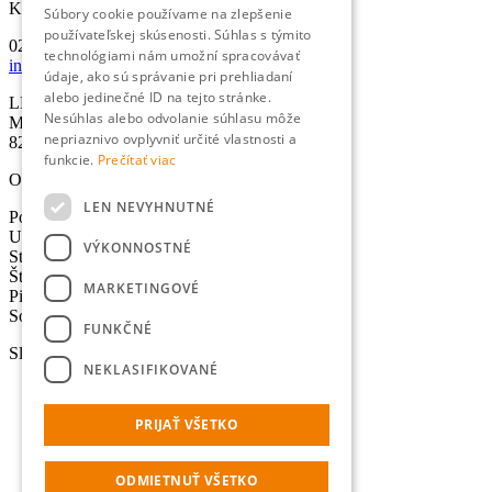
Kontakty
Súbory cookie používame na zlepšenie
používateľskej skúsenosti. Súhlas s týmito
02/501 067 00
technológiami nám umožní spracovávať
info@lexika.sk
údaje, ako sú správanie pri prehliadaní
alebo jedinečné ID na tejto stránke.
LEXIKA s.r.o.
Nesúhlas alebo odvolanie súhlasu môže
Miletičova 21
nepriaznivo ovplyvniť určité vlastnosti a
821 09 Bratislava
funkcie.
Prečítať viac
Otváracie hodiny
LEN NEVYHNUTNÉ
Pondelok: 8:30-17:00 hod.
Utorok: 8:30-17:00 hod.
VÝKONNOSTNÉ
Streda: 8:30-17:00 hod.
Štvrtok: 8:30-17:00 hod.
MARKETINGOVÉ
Piatok: 8:30-17:00 hod.
Sobota - Nedeľa: Zatvorené
FUNKČNÉ
Služby
NEKLASIFIKOVANÉ
Preklady
Úradné preklady
PRIJAŤ VŠETKO
Tlmočenie
Lokalizácia
Výpočet normostrán
ODMIETNUŤ VŠETKO
Online prekladač