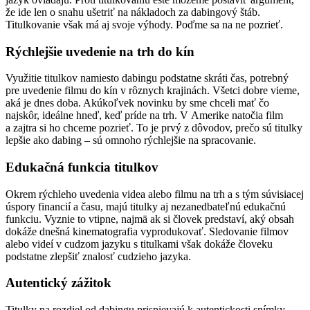
že ide len o snahu ušetriť na nákladoch za dabingový štáb.
Titulkovanie však má aj svoje výhody. Poďme sa na ne pozrieť.
Rýchlejšie uvedenie na trh do kín
Využitie titulkov namiesto dabingu podstatne skráti čas, potrebný
pre uvedenie filmu do kín v rôznych krajinách. Všetci dobre vieme,
aká je dnes doba. Akúkoľvek novinku by sme chceli mať čo
najskôr, ideálne hneď, keď príde na trh. V Amerike natočia film
a zajtra si ho chceme pozrieť. To je prvý z dôvodov, prečo sú titulky
lepšie ako dabing – sú omnoho rýchlejšie na spracovanie.
Edukačná funkcia titulkov
Okrem rýchleho uvedenia videa alebo filmu na trh a s tým súvisiacej
úspory financií a času, majú titulky aj nezanedbateľnú edukačnú
funkciu. Vyznie to vtipne, najmä ak si človek predstaví, aký obsah
dokáže dnešná kinematografia vyprodukovať. Sledovanie filmov
alebo videí v cudzom jazyku s titulkami však dokáže človeku
podstatne zlepšiť znalosť cudzieho jazyka.
Autentický zážitok
Titulky na rozdiel od dabingu prispievajú k autentickosti snímky.