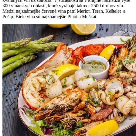
kvalitných vín už stáročia. V súčasnosti sa v krajine nachádza vyše
300 vinárskych oblastí, ktoré vyrábajú takmer 2500 druhov vín.
Medzi najznámejšie červené vína patrí Merlot, Teran, Keštelet a
Pošip. Biele vína sú najznámejšie Pinot a Muškat.