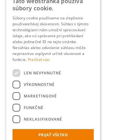
Táto webstránka používa
súbory cookie.
Súbory cookie používame na zlepšenie
používateľskej skúsenosti. Súhlas s týmito
technológiami nám umožní spracovávať
údaje, ako sú správanie pri prehliadaní
alebo jedinečné ID na tejto stránke.
Nesúhlas alebo odvolanie súhlasu môže
nepriaznivo ovplyvniť určité vlastnosti a
funkcie.
Prečítať viac
LEN NEVYHNUTNÉ
VÝKONNOSTNÉ
MARKETINGOVÉ
FUNKČNÉ
NEKLASIFIKOVANÉ
PRIJAŤ VŠETKO