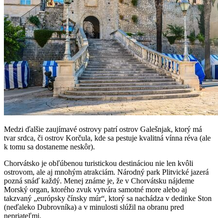
Medzi ďalšie zaujímavé ostrovy patrí ostrov Galešnjak, ktorý má
tvar srdca, či ostrov Korčula, kde sa pestuje kvalitná vínna réva (ale
k tomu sa dostaneme neskôr).
Chorvátsko je obľúbenou turistickou destináciou nie len kvôli
ostrovom, ale aj mnohým atrakciám. Národný park Plitvické jazerá
pozná snáď každý. Menej známe je, že v Chorvátsku nájdeme
Morský organ, ktorého zvuk vytvára samotné more alebo aj
takzvaný „európsky čínsky múr“, ktorý sa nachádza v dedinke Ston
(neďaleko Dubrovníka) a v minulosti slúžil na obranu pred
nepriateľmi.