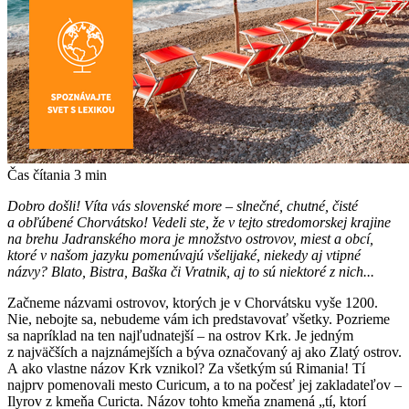
Čas čítania
3
min
Dobro došli! Víta vás slovenské more – slnečné, chutné, čisté
a obľúbené Chorvátsko!
Vedeli ste, že v tejto stredomorskej krajine
na brehu Jadranského mora je množstvo ostrovov, miest a obcí,
ktoré v našom jazyku pomenúvajú všelijaké, niekedy aj vtipné
názvy? Blato, Bistra, Baška či Vratnik, aj to sú niektoré z nich...
Začneme názvami ostrovov, ktorých je v Chorvátsku vyše 1200.
Nie, nebojte sa, nebudeme vám ich predstavovať všetky. Pozrieme
sa napríklad na ten najľudnatejší – na ostrov Krk. Je jedným
z najväčších a najznámejších a býva označovaný aj ako Zlatý ostrov.
A ako vlastne názov Krk vznikol? Za všetkým sú Rimania! Tí
najprv pomenovali mesto Curicum, a to na počesť jej zakladateľov –
Ilyrov z kmeňa Curicta. Názov tohto kmeňa znamená „tí, ktorí