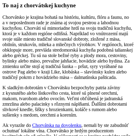
To naj z chorvátskej kuchyne
Chorvátsko je krajina bohatá na históriu, kultúru, flóru a faunu, no
a v neposlednom rade je známa aj svojou pestrou a lahodnou
kuchyňou. Chorváti sú mimoriadne hrdí na svoju tradičnú kuchyňu,
ktorá je v každom regióne odlišná. Napríklad vo vnútrozemí majú
svoje stále miesto tradičné slovanské dobroty, zložené z mäsa,
obilnín, strukovín, mlieka a mliečnych výrobkov. V regiónoch, ktoré
obklopuje more, prevláda stredomorská kuchyňa podobná talianskej
alebo gréckej. Tu sú na stole bežné ryby a plody mora, cestoviny,
bylinky alebo mäso, prevažne jahňacie, hovädzie alebo hydina. Za
zmienku určite stojí aj tradičná šunka – pršut, syry vyrábané na
ostrove Pag alebo v kraji Like, klobáska – slavónsky kulen alebo
tradičný pokrm z hovädzieho mäsa – dalmatínska pašticada.
K sladkým dobrotám v Chorvátsku bezpochyby patria záviny
z kysnutého alebo lístkového cesta, ktoré sú plnené orechmi,
makom, tvarohom alebo ovocím. Veľmi obľúbená je jadranská
zmrzlina alebo palacinky s rôznymi náplňami. Ďalšími dobrotami
slivkové knedle, šišky s hrozienkami, koláče s rumom alebo
sušienky s medom, orechmi a korením.
Ak vyrazíte do
Chorvátska na dovolenku
, nemali by ste zabudnúť
ochutnať lokálne vína. Chorvátsko je hrdým producentom