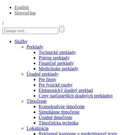
English
Slovenčina
/
Služby
Preklady
Technické preklady
Právne preklady
Finančné preklady
Medicínske preklady
Úradné preklady
Pre firmy
Pre fyzické osoby
Elektronický úradný preklad
Ceny najčastejších úradných prekladov
Tlmočenie
Konsekutívne tlmočenie
Simultánne tlmočenie
Úradné tlmočenie
Tlmočnícka technika
Lokalizácia
Reklamné kampane a marketingové texty