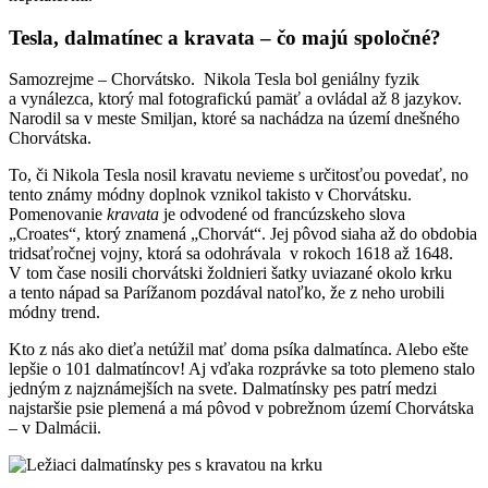
Tesla, dalmatínec a kravata – čo majú spoločné?
Samozrejme – Chorvátsko. Nikola Tesla bol geniálny fyzik
a vynálezca, ktorý mal fotografickú pamäť a ovládal až 8 jazykov.
Narodil sa v meste Smiljan, ktoré sa nachádza na území dnešného
Chorvátska.
To, či Nikola Tesla nosil kravatu nevieme s určitosťou povedať, no
tento známy módny doplnok vznikol takisto v Chorvátsku.
Pomenovanie
kravata
je odvodené od francúzskeho slova
„Croates“, ktorý znamená „Chorvát“. Jej pôvod siaha až do obdobia
tridsaťročnej vojny, ktorá sa odohrávala v rokoch 1618 až 1648.
V tom čase nosili chorvátski žoldnieri šatky uviazané okolo krku
a tento nápad sa Parížanom pozdával natoľko, že z neho urobili
módny trend.
Kto z nás ako dieťa netúžil mať doma psíka dalmatínca. Alebo ešte
lepšie o 101 dalmatíncov! Aj vďaka rozprávke sa toto plemeno stalo
jedným z najznámejších na svete. Dalmatínsky pes patrí medzi
najstaršie psie plemená a má pôvod v pobrežnom území Chorvátska
– v Dalmácii.