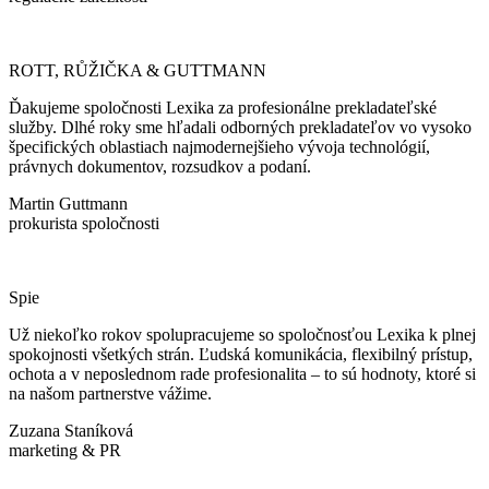
ROTT, RŮŽIČKA & GUTTMANN
Ďakujeme spoločnosti Lexika za profesionálne prekladateľské
služby. Dlhé roky sme hľadali odborných prekladateľov vo vysoko
špecifických oblastiach najmodernejšieho vývoja technológií,
právnych dokumentov, rozsudkov a podaní.
Martin Guttmann
prokurista spoločnosti
Spie
Už niekoľko rokov spolupracujeme so spoločnosťou Lexika k plnej
spokojnosti všetkých strán. Ľudská komunikácia, flexibilný prístup,
ochota a v neposlednom rade profesionalita – to sú hodnoty, ktoré si
na našom partnerstve vážime.
Zuzana Staníková
marketing & PR