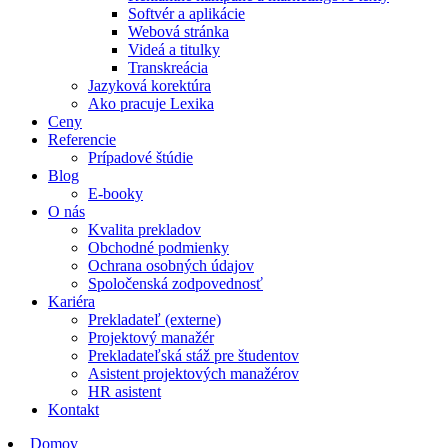
Softvér a aplikácie
Webová stránka
Videá a titulky
Transkreácia
Jazyková korektúra
Ako pracuje Lexika
Ceny
Referencie
Prípadové štúdie
Blog
E-booky
O nás
Kvalita prekladov
Obchodné podmienky
Ochrana osobných údajov
Spoločenská zodpovednosť
Kariéra
Prekladateľ (externe)
Projektový manažér
Prekladateľská stáž pre študentov
Asistent projektových manažérov
HR asistent
Kontakt
Domov