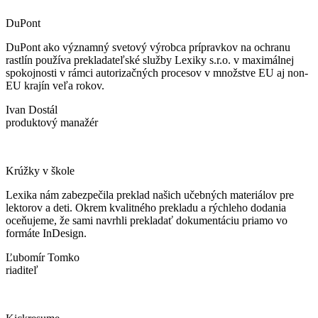
DuPont
DuPont ako významný svetový výrobca prípravkov na ochranu
rastlín používa prekladateľské služby Lexiky s.r.o. v maximálnej
spokojnosti v rámci autorizačných procesov v množstve EU aj non-
EU krajín veľa rokov.
Ivan Dostál
produktový manažér
Krúžky v škole
Lexika nám zabezpečila preklad našich učebných materiálov pre
lektorov a deti. Okrem kvalitného prekladu a rýchleho dodania
oceňujeme, že sami navrhli prekladať dokumentáciu priamo vo
formáte InDesign.
Ľubomír Tomko
riaditeľ