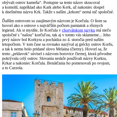
obývali ostrov kameňa“. Postupne sa tento názov skracoval
a komolil, napríklad ako Kark alebo Kerk, až nakoniec dospel
k dnešnému názvu Krk. Takže s naším „krkom“ nemá nič spoločné.
Ďalším ostrovom so zaujímavým názvom je Korčula. O ňom sa
hovorí ako o ostrove s najväčším počtom pamiatok a rôznych
legiend. Ak si myslíte, že Korčula v
chorvátskom jazyku
má niečo
spoločné s "našou" korčuľou, tak aj v tomto vás sklameme... Jeho
prvý názov bol Korkyra a pochádza zo 4. storočia pred naším
letopočtom. V tom čase sa rovnako nazýval aj grécky ostrov Korfu,
a tak k nemu bolo pridané slovo Melaina (čierny). Hovorí sa, že
tento „prídavok“ súvisel s názvom borovice čiernej, ktorá pôvodne
pokrývala celý ostrov. Slovania neskôr používali názvy Kurkra,
Krkar a nakoniec Korčula. Benátčania ho pomenovali po svojom,
a to Curzola.