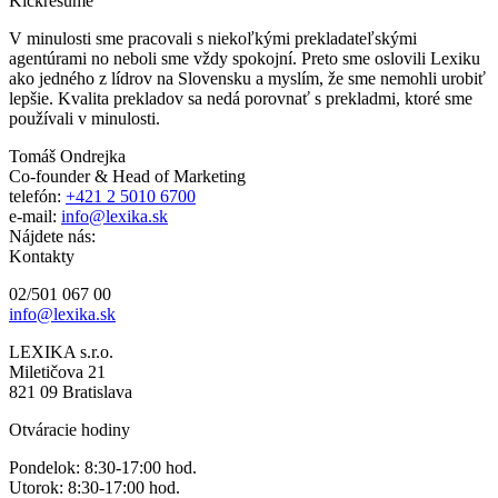
Kickresume
V minulosti sme pracovali s niekoľkými prekladateľskými
agentúrami no neboli sme vždy spokojní. Preto sme oslovili Lexiku
ako jedného z lídrov na Slovensku a myslím, že sme nemohli urobiť
lepšie. Kvalita prekladov sa nedá porovnať s prekladmi, ktoré sme
používali v minulosti.
Tomáš Ondrejka
Co-founder & Head of Marketing
telefón:
+421 2 5010 6700
e-mail:
info@lexika.sk
Nájdete nás:
Kontakty
02/501 067 00
info@lexika.sk
LEXIKA s.r.o.
Miletičova 21
821 09 Bratislava
Otváracie hodiny
Pondelok: 8:30-17:00 hod.
Utorok: 8:30-17:00 hod.