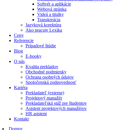
Softvér a aplikácie
Webová stránka
Videá a titulky
Transkreácia
Jazyková korektúra
Ako pracuje Lexika
Ceny
Referencie
Prípadové štúdie
Blog
E-booky
O nás
Kvalita prekladov
Obchodné podmienky
Ochrana osobných údajov
Spoločenská zodpovednosť
Kariéra
Prekladateľ (externe)
Projektový manažér
Prekladateľská stáž pre študentov
Asistent projektových manažérov
HR asistent
Kontakt
Domov