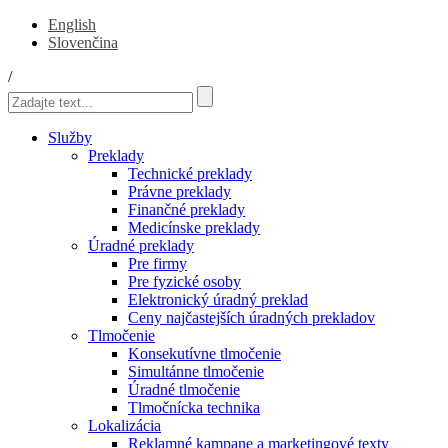
English
Slovenčina
/
Služby
Preklady
Technické preklady
Právne preklady
Finančné preklady
Medicínske preklady
Úradné preklady
Pre firmy
Pre fyzické osoby
Elektronický úradný preklad
Ceny najčastejších úradných prekladov
Tlmočenie
Konsekutívne tlmočenie
Simultánne tlmočenie
Úradné tlmočenie
Tlmočnícka technika
Lokalizácia
Reklamné kampane a marketingové texty