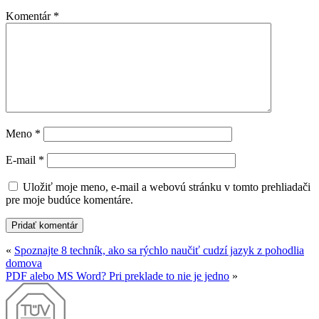
Komentár
*
Meno
*
E-mail
*
Uložiť moje meno, e-mail a webovú stránku v tomto prehliadači
pre moje budúce komentáre.
«
Spoznajte 8 techník, ako sa rýchlo naučiť cudzí jazyk z pohodlia
domova
PDF alebo MS Word? Pri preklade to nie je jedno
»