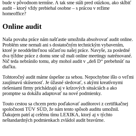
bude v pôvodnom termíne. A tak sme stáli pred otázkou, ako skĺbiť
audit – ktorý vždy prebiehal osobne – s prácou v režime
homeoffice?
Online audit
Naša povaha práce nám našťastie umožnila absolvovať audit online.
Problém sme nemali ani s dostatočným technickým vybavením,
ktoré je neoddeliteľnou súčasťou našej práce. Navyše, za posledné
dva týždne práce z domu sme už mali online meetingy natrénované.
Nič teda nebránilo tomu, aby mohol audit v „deň D“ prebehnúť na
diaľku.
Tohtoročný audit máme úspešne za sebou. Nepochybne išlo o veľmi
zaujímavú skúsenosť. Je úžasné sledovať, s akými kreatívnymi
riešeniami firmy prichádzajú aj v krízových situáciách a ako
promptne sa dokážu adaptovať na nové podmienky.
Touto cestou sa chcem preto poďakovať audítorovi z certifikačnej
spoločnosti TÜV SÜD, že nám tento spôsob auditu umožnil.
Ďakujem patrí aj celému tímu LEXIKA, ktorý aj v týchto
neštandardných podmienkach zvládol audit bravúrne.