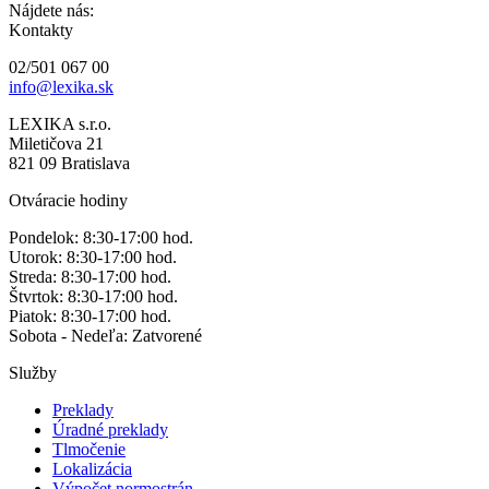
Nájdete nás:
Kontakty
02/501 067 00
info@lexika.sk
LEXIKA s.r.o.
Miletičova 21
821 09 Bratislava
Otváracie hodiny
Pondelok: 8:30-17:00 hod.
Utorok: 8:30-17:00 hod.
Streda: 8:30-17:00 hod.
Štvrtok: 8:30-17:00 hod.
Piatok: 8:30-17:00 hod.
Sobota - Nedeľa: Zatvorené
Služby
Preklady
Úradné preklady
Tlmočenie
Lokalizácia
Výpočet normostrán