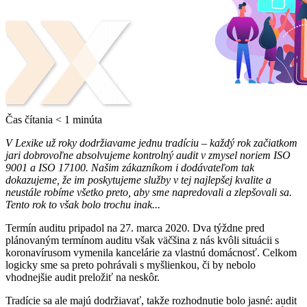
Čas čítania
< 1
minúta
V Lexike už roky dodržiavame jednu tradíciu – každý rok začiatkom
jari dobrovoľne absolvujeme kontrolný audit v zmysel noriem ISO
9001 a ISO 17100. Našim zákazníkom i dodávateľom tak
dokazujeme, že im poskytujeme služby v tej najlepšej kvalite a
neustále robíme všetko preto, aby sme napredovali a zlepšovali sa.
Tento rok to však bolo trochu inak...
Termín auditu pripadol na 27. marca 2020. Dva týždne pred
plánovaným termínom auditu však väčšina z nás kvôli situácii s
koronavírusom vymenila kancelárie za vlastnú domácnosť. Celkom
logicky sme sa preto pohrávali s myšlienkou, či by nebolo
vhodnejšie audit preložiť na neskôr.
Tradície sa ale majú dodržiavať, takže rozhodnutie bolo jasné: audit