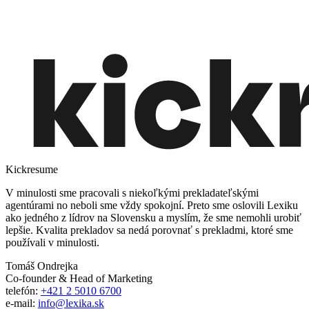
Kickresume
V minulosti sme pracovali s niekoľkými prekladateľskými
agentúrami no neboli sme vždy spokojní. Preto sme oslovili Lexiku
ako jedného z lídrov na Slovensku a myslím, že sme nemohli urobiť
lepšie. Kvalita prekladov sa nedá porovnať s prekladmi, ktoré sme
používali v minulosti.
Tomáš Ondrejka
Co-founder & Head of Marketing
telefón:
+421 2 5010 6700
e-mail:
info@lexika.sk