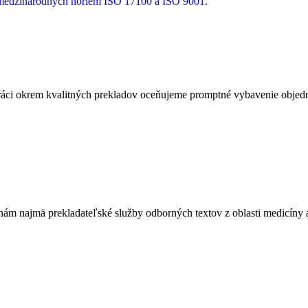
a medzinárodných noriem ISO 17100 a ISO 9001.
ci okrem kvalitných prekladov oceňujeme promptné vybavenie objedná
m najmä prekladateľské služby odborných textov z oblasti medicíny a 