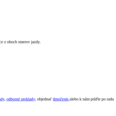
.
ce z oboch smerov jazdy.
ady
,
odborné preklady
, objednať
tlmočenie
alebo k nám príďte po radu