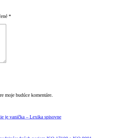
čené
*
pre moje budúce komentáre.
ie je vanička – Lexika spisovne