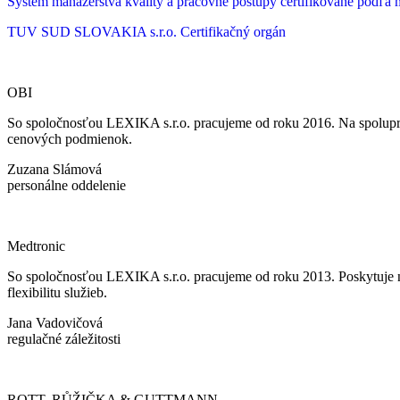
Systém manažérstva kvality a pracovné postupy certifikované podľ
TUV SUD SLOVAKIA s.r.o.
Certifikačný orgán
OBI
So spoločnosťou LEXIKA s.r.o. pracujeme od roku 2016. Na spoluprá
cenových podmienok.
Zuzana Slámová
personálne oddelenie
Medtronic
So spoločnosťou LEXIKA s.r.o. pracujeme od roku 2013. Poskytuje ná
flexibilitu služieb.
Jana Vadovičová
regulačné záležitosti
ROTT, RŮŽIČKA & GUTTMANN