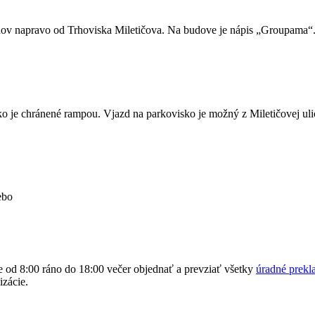
dov napravo od Trhoviska Miletičova. Na budove je nápis „Groupama“
 je chránené rampou. Vjazd na parkovisko je možný z Miletičovej uli
ebo
e od 8:00 ráno do 18:00 večer objednať a prevziať všetky
úradné prekl
izácie.