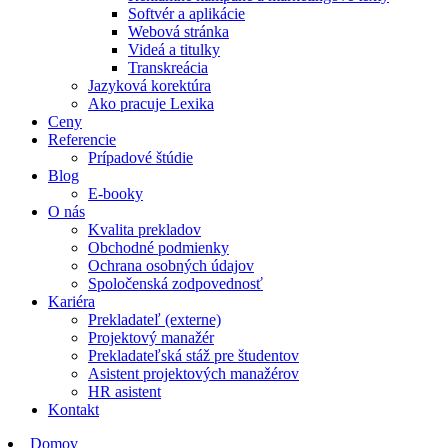
Softvér a aplikácie
Webová stránka
Videá a titulky
Transkreácia
Jazyková korektúra
Ako pracuje Lexika
Ceny
Referencie
Prípadové štúdie
Blog
E-booky
O nás
Kvalita prekladov
Obchodné podmienky
Ochrana osobných údajov
Spoločenská zodpovednosť
Kariéra
Prekladateľ (externe)
Projektový manažér
Prekladateľská stáž pre študentov
Asistent projektových manažérov
HR asistent
Kontakt
Domov