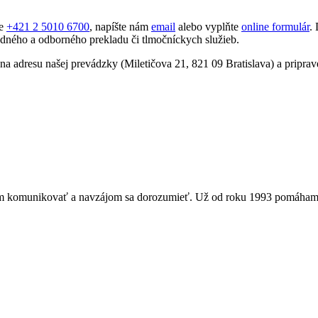
le
+421 2 5010 6700
, napíšte nám
email
alebo vyplňte
online formulár
.
dného a odborného prekladu či tlmočníckych služieb.
a adresu našej prevádzky (Miletičova 21, 821 09 Bratislava) a priprav
om komunikovať a navzájom sa dorozumieť. Už od roku 1993 pomáham