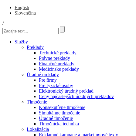
English
Slovenčina
/
Služby
Preklady
Technické preklady
Právne preklady
Finančné preklady
Medicínske preklady
Úradné preklady
Pre firmy
Pre fyzické osoby
Elektronický úradný preklad
Ceny najčastejších úradných prekladov
Tlmočenie
Konsekutívne tlmočenie
Simultánne tlmočenie
Úradné tlmočenie
Tlmočnícka technika
Lokalizácia
Reklamné kampane a marketingové texty