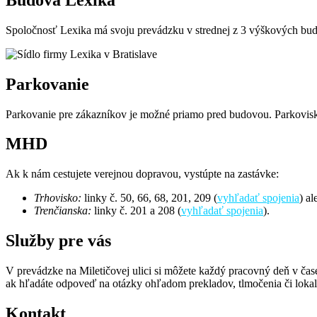
Spoločnosť Lexika má svoju prevádzku v strednej z 3 výškových bu
Parkovanie
Parkovanie pre zákazníkov je možné priamo pred budovou. Parkovisko
MHD
Ak k nám cestujete verejnou dopravou, vystúpte na zastávke:
Trhovisko:
linky č. 50, 66, 68, 201, 209 (
vyhľadať spojenia
) al
Trenčianska:
linky č. 201 a 208 (
vyhľadať spojenia
).
Služby pre vás
V prevádzke na Miletičovej ulici si môžete každý pracovný deň v čas
ak hľadáte odpoveď na otázky ohľadom prekladov, tlmočenia či lokal
Kontakt