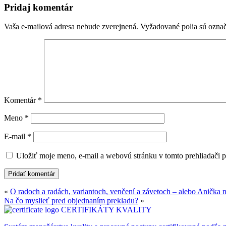
Pridaj komentár
Vaša e-mailová adresa nebude zverejnená.
Vyžadované polia sú ozna
Komentár
*
Meno
*
E-mail
*
Uložiť moje meno, e-mail a webovú stránku v tomto prehliadači 
«
O radoch a radách, variantoch, venčení a závetoch – alebo Anička n
Na čo myslieť pred objednaním prekladu?
»
CERTIFIKÁTY KVALITY