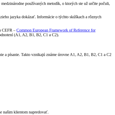
o medzinárodne používaných metodík, o ktorých ste už určite počuli,
udzieho jazyka dokázať. Informácie o týchto skúškach a rôznych
kou CEFR –
Common European Framework of Reference for
hodnotení (A1, A2, B1, B2, C1 a C2).
nie a písanie. Takto vznikajú známe úrovne A1, A2, B1, B2, C1 a C2
e našim klientom napredovať.