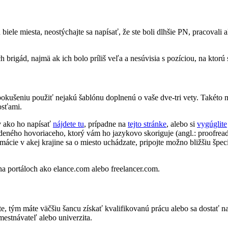
 biele miesta, neostýchajte sa napísať, že ste boli dlhšie PN, pracovali
rigád, najmä ak ich bolo príliš veľa a nesúvisia s pozíciou, na ktorú s
pokušeniu použiť nejakú šablónu doplnenú o vaše dve-tri vety. Takéto m
osťami.
ov ako ho napísať
nájdete tu
, prípadne na
tejto stránke
, alebo si
vygúglite
odeného hovoriaceho, ktorý vám ho jazykovo skoriguje (angl.: proofreadi
ormácie v akej krajine sa o miesto uchádzate, pripojte možno bližšiu š
a portáloch ako elance.com alebo freelancer.com.
ate, tým máte väčšiu šancu získať kvalifikovanú prácu alebo sa dostať 
estnávateľ alebo univerzita.