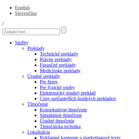
English
Slovenčina
/
Služby
Preklady
Technické preklady
Právne preklady
Finančné preklady
Medicínske preklady
Úradné preklady
Pre firmy
Pre fyzické osoby
Elektronický úradný preklad
Ceny najčastejších úradných prekladov
Tlmočenie
Konsekutívne tlmočenie
Simultánne tlmočenie
Úradné tlmočenie
Tlmočnícka technika
Lokalizácia
Reklamné kampane a marketingové texty