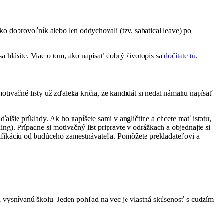
 ako dobrovoľník alebo len oddychovali (tzv. sabatical leave) po
a hlásite. Viac o tom, ako napísať dobrý životopis sa
dočítate tu
.
otivačné listy už zďaleka kričia, že kandidát si nedal námahu napísať
ďalšie príklady. Ak ho napíšete sami v angličtine a chcete mať istotu,
ng). Prípadne si motivačný list pripravte v odrážkach a objednajte si
pecifikáciu od budúceho zamestnávateľa. Pomôžete prekladateľovi a
na vysnívanú školu. Jeden pohľad na vec je vlastná skúsenosť s cudzím