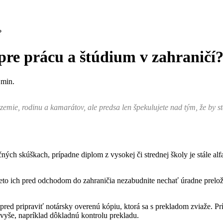
?
pre prácu a štúdium v zahraničí
min.
ázemie, rodinu a kamarátov, ale predsa len špekulujete nad tým, že by st
čných skúškach, prípadne diplom z vysokej či strednej školy je stále a
eto ich pred odchodom do zahraničia nezabudnite nechať úradne prelo
ed pripraviť notársky overenú kópiu, ktorá sa s prekladom zviaže. Príp
avyše, napríklad dôkladnú kontrolu prekladu.