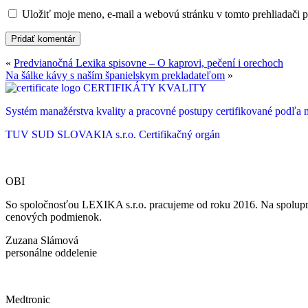
Uložiť moje meno, e-mail a webovú stránku v tomto prehliadači 
«
Predvianočná Lexika spisovne – O kaprovi, pečení i orechoch
Na šálke kávy s naším španielskym prekladateľom
»
CERTIFIKÁTY KVALITY
Systém manažérstva kvality a pracovné postupy certifikované podľ
TUV SUD SLOVAKIA s.r.o.
Certifikačný orgán
OBI
So spoločnosťou LEXIKA s.r.o. pracujeme od roku 2016. Na spoluprá
cenových podmienok.
Zuzana Slámová
personálne oddelenie
Medtronic