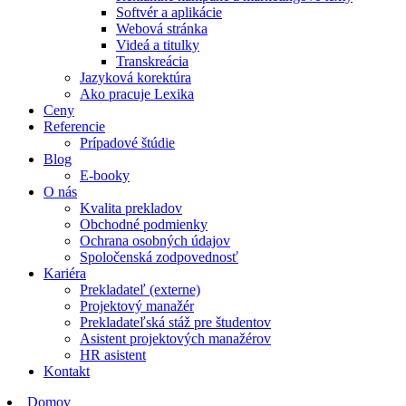
Softvér a aplikácie
Webová stránka
Videá a titulky
Transkreácia
Jazyková korektúra
Ako pracuje Lexika
Ceny
Referencie
Prípadové štúdie
Blog
E-booky
O nás
Kvalita prekladov
Obchodné podmienky
Ochrana osobných údajov
Spoločenská zodpovednosť
Kariéra
Prekladateľ (externe)
Projektový manažér
Prekladateľská stáž pre študentov
Asistent projektových manažérov
HR asistent
Kontakt
Domov