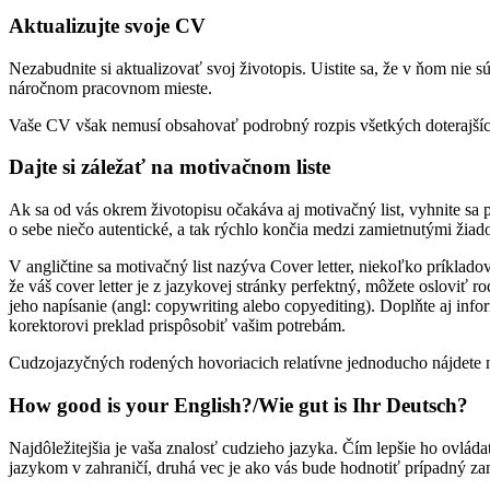
Aktualizujte svoje CV
Nezabudnite si aktualizovať svoj životopis. Uistite sa, že v ňom nie sú
náročnom pracovnom mieste.
Vaše CV však nemusí obsahovať podrobný rozpis všetkých doterajších b
Dajte si záležať na motivačnom liste
Ak sa od vás okrem životopisu očakáva aj motivačný list, vyhnite sa 
o sebe niečo autentické, a tak rýchlo končia medzi zamietnutými žiad
V angličtine sa motivačný list nazýva Cover letter, niekoľko príklad
že váš cover letter je z jazykovej stránky perfektný, môžete osloviť r
jeho napísanie (angl: copywriting alebo copyediting). Doplňte aj inf
korektorovi preklad prispôsobiť vašim potrebám.
Cudzojazyčných rodených hovoriacich relatívne jednoducho nájdete n
How good is your English?/Wie gut is Ihr Deutsch?
Najdôležitejšia je vaša znalosť cudzieho jazyka. Čím lepšie ho ovlád
jazykom v zahraničí, druhá vec je ako vás bude hodnotiť prípadný zam