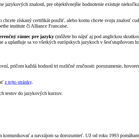
e jazykových znalostí, pre objektívnejšie hodnotenie existuje niekoľk
o chcete získaný certifikát použiť, alebo komu chcete svoju znalosť c
ethe institute či Alliance Francaise.
erenčný rámec pre jazyky
(môžete ho nájsť aj pod anglickou skrat
ovne a uplatňuje sa vo všetkých európskych jazykoch v šesťstupňovom 
ní, pričom každá hodnotí tri rozličné zručnosti: porozumenie, hovore
iať
z tejto stránky
.
ch testov do jazykových kurzov.
om komunikovať a navzájom sa dorozumieť. Už od roku 1993 pomáham