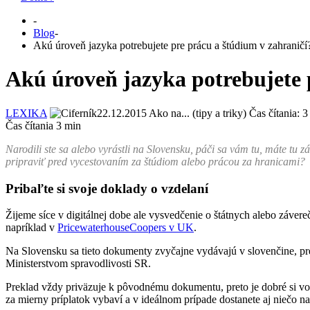
-
Blog
-
Akú úroveň jazyka potrebujete pre prácu a štúdium v zahraničí
Akú úroveň jazyka potrebujete 
LEXIKA
22.12.2015
Ako na... (tipy a triky)
Čas čítania:
3
Čas čítania
3
min
Narodili ste sa alebo vyrástli na Slovensku, páči sa vám tu, máte tu z
pripraviť pred vycestovaním za štúdiom alebo prácou za hranicami?
Pribaľte si svoje doklady o vzdelaní
Žijeme síce v digitálnej dobe ale vysvedčenie o štátnych alebo závere
napríklad v
PricewaterhouseCoopers v UK
.
Na Slovensku sa tieto dokumenty zvyčajne vydávajú v slovenčine, pr
Ministerstvom spravodlivosti SR.
Preklad vždy priväzuje k pôvodnému dokumentu, preto je dobré si vopr
za mierny príplatok vybaví a v ideálnom prípade dostanete aj niečo n