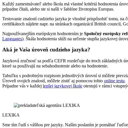
Každý zamestnávateľ alebo škola má vlastné kritériá hodnotenia úrovn
prípadne čítali, alebo ste si našli v šablóne životopisu Europas.
Testovanie znalostí cudzieho jazyka je vhodné prispôsobiť tomu, na č
certifikátoch nájdete napr. na stránkach organizácií British council, Go
Najpoužívanejším európskym hodnotením je
Spoločný európsky ref
Languages
). Škála hodnotenia slúži na určenie stupňa jazykovej úr
Aká je Vaša úroveň cudzieho jazyka?
Jazyková zručnosť sa podľa CEFR rozdeľuje do troch základných úrov
ktoré sa používajú na sebahodnotenie alebo na hodnotenie.
Tabuľku s podrobným rozpisom jednotlivých úrovní si môžete prevz
Úroveň svojich znalostí, môžete zistiť aj pomocou tohto
online testu
.
Prípadne vás v každej
lepšej jazykovej škole
otestujú v rámci vstupný
LEXIKA
Sme tím ľudí s vášňou pre jazyky. Naším poslaním je pomáhať ľuď