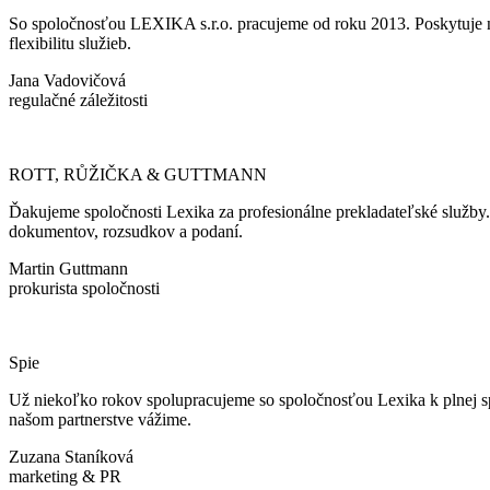
So spoločnosťou LEXIKA s.r.o. pracujeme od roku 2013. Poskytuje ná
flexibilitu služieb.
Jana Vadovičová
regulačné záležitosti
ROTT, RŮŽIČKA & GUTTMANN
Ďakujeme spoločnosti Lexika za profesionálne prekladateľské služby
dokumentov, rozsudkov a podaní.
Martin Guttmann
prokurista spoločnosti
Spie
Už niekoľko rokov spolupracujeme so spoločnosťou Lexika k plnej spok
našom partnerstve vážime.
Zuzana Staníková
marketing & PR