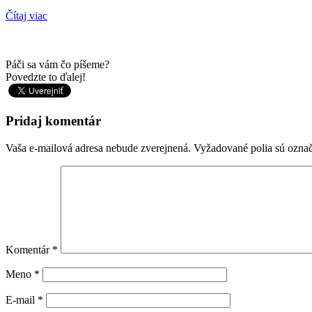
Čítaj viac
Páči sa vám čo píšeme?
Povedzte to ďalej!
Pridaj komentár
Vaša e-mailová adresa nebude zverejnená.
Vyžadované polia sú ozna
Komentár
*
Meno
*
E-mail
*