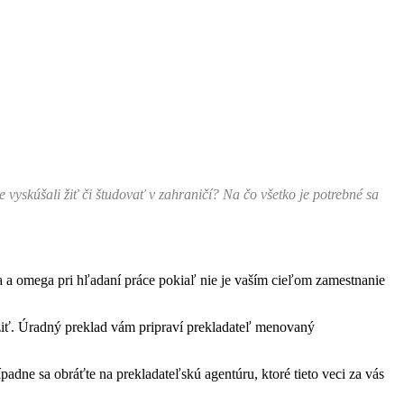
?
e vyskúšali žiť či študovať v zahraničí? Na čo všetko je potrebné sa
lfa a omega pri hľadaní práce pokiaľ nie je vaším cieľom zamestnanie
žiť. Úradný preklad vám pripraví prekladateľ menovaný
adne sa obráťte na prekladateľskú agentúru, ktoré tieto veci za vás