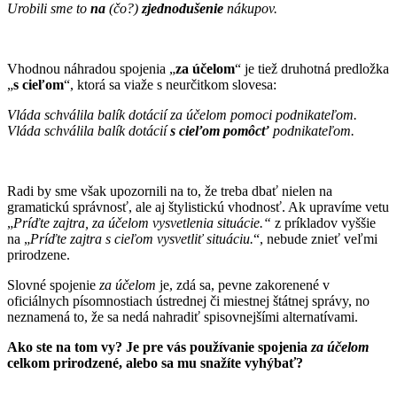
Urobili sme to
na
(čo?)
zjednodušenie
nákupov.
Vhodnou náhradou spojenia „
za účelom
“ je tiež druhotná predložka
„
s cieľom
“, ktorá sa viaže s neurčitkom slovesa:
Vláda schválila balík dotácií za účelom pomoci podnikateľom.
Vláda schválila balík dotácií
s cieľom pomôcť
podnikateľom.
Radi by sme však upozornili na to, že treba dbať nielen na
gramatickú správnosť, ale aj štylistickú vhodnosť. Ak upravíme vetu
„
Príďte zajtra, za účelom vysvetlenia situácie.“
z príkladov vyššie
na „
Príďte zajtra s cieľom vysvetliť situáciu.
“, nebude znieť veľmi
prirodzene.
Slovné spojenie
za účelom
je, zdá sa, pevne zakorenené v
oficiálnych písomnostiach ústrednej či miestnej štátnej správy, no
neznamená to, že sa nedá nahradiť spisovnejšími alternatívami.
Ako ste na tom vy? Je pre vás používanie spojenia
za účelom
celkom prirodzené, alebo sa mu snažíte vyhýbať?