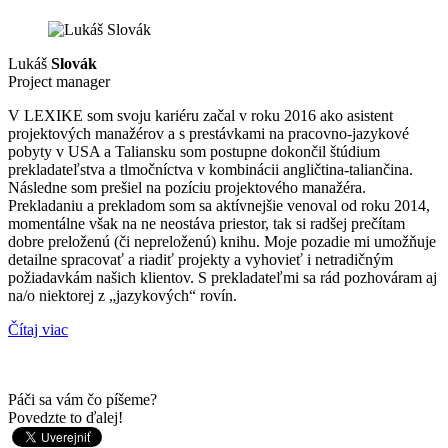
Lukáš
Slovák
Project manager
V LEXIKE som svoju kariéru začal v roku 2016 ako asistent
projektových manažérov a s prestávkami na pracovno-jazykové
pobyty v USA a Taliansku som postupne dokončil štúdium
prekladateľstva a tlmočníctva v kombinácii angličtina-taliančina.
Následne som prešiel na pozíciu projektového manažéra.
Prekladaniu a prekladom som sa aktívnejšie venoval od roku 2014,
momentálne však na ne neostáva priestor, tak si radšej prečítam
dobre preloženú (či nepreloženú) knihu. Moje pozadie mi umožňuje
detailne spracovať a riadiť projekty a vyhovieť i netradičným
požiadavkám našich klientov. S prekladateľmi sa rád pozhováram aj
na/o niektorej z „jazykových“ rovín.
Čítaj viac
Páči sa vám čo píšeme?
Povedzte to ďalej!