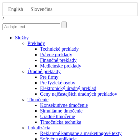
English
Slovenčina
/
Služby
Preklady
Technické preklady
Právne preklady
Finančné preklady
Medicínske preklady
Úradné preklady
Pre firmy
Pre fyzické osoby
Elektronický úradný preklad
Ceny najčastejších úradných prekladov
Tlmočenie
Konsekutívne tlmočenie
Simultánne tlmočenie
Úradné tlmočenie
Tlmočnícka technika
Lokalizácia
Reklamné kampane a marketingové texty
Softvér a aplikácie