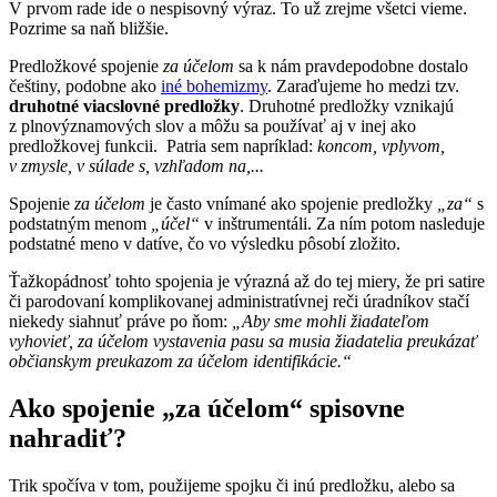
V prvom rade ide o nespisovný výraz. To už zrejme všetci vieme.
Pozrime sa naň bližšie.
Predložkové spojenie
za účelom
sa k nám pravdepodobne dostalo
češtiny, podobne ako
iné bohemizmy
. Zaraďujeme ho medzi tzv.
druhotné viacslovné predložky
. Druhotné predložky vznikajú
z plnovýznamových slov a môžu sa používať aj v inej ako
predložkovej funkcii. Patria sem napríklad:
koncom, vplyvom,
v zmysle, v súlade s, vzhľadom na,...
Spojenie
za účelom
je často vnímané ako spojenie predložky
„za“
s
podstatným menom
„účel“
v inštrumentáli. Za ním potom nasleduje
podstatné meno v datíve, čo vo výsledku pôsobí zložito.
Ťažkopádnosť tohto spojenia je výrazná až do tej miery, že pri satire
či parodovaní komplikovanej administratívnej reči úradníkov stačí
niekedy siahnuť práve po ňom:
„Aby sme mohli žiadateľom
vyhovieť, za účelom vystavenia pasu sa musia žiadatelia preukázať
občianskym preukazom za účelom identifikácie.“
Ako spojenie „za účelom“ spisovne
nahradiť?
Trik spočíva v tom, použijeme spojku či inú predložku, alebo sa