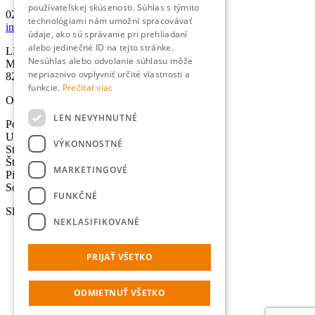
používateľskej skúsenosti. Súhlas s týmito
02/501 067 00
technológiami nám umožní spracovávať
info@lexika.sk
údaje, ako sú správanie pri prehliadaní
alebo jedinečné ID na tejto stránke.
LEXIKA s.r.o.
Nesúhlas alebo odvolanie súhlasu môže
Miletičova 21
nepriaznivo ovplyvniť určité vlastnosti a
821 09 Bratislava
funkcie.
Prečítať viac
Otváracie hodiny
LEN NEVYHNUTNÉ
Pondelok: 8:30-17:00 hod.
Utorok: 8:30-17:00 hod.
VÝKONNOSTNÉ
Streda: 8:30-17:00 hod.
Štvrtok: 8:30-17:00 hod.
MARKETINGOVÉ
Piatok: 8:30-17:00 hod.
Sobota - Nedeľa: Zatvorené
FUNKČNÉ
Služby
NEKLASIFIKOVANÉ
Preklady
Úradné preklady
PRIJAŤ VŠETKO
Tlmočenie
Lokalizácia
Výpočet normostrán
ODMIETNUŤ VŠETKO
Online prekladač