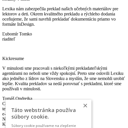
Lexika nám zabezpečila preklad našich učebných materiálov pre
lektorov a deti. Okrem kvalitného prekladu a rýchleho dodania
oceňujeme, že sami navrhli prekladať dokumentáciu priamo vo
formáte InDesign.
Ľubomír Tomko
riaditeľ
Kickresume
V minulosti sme pracovali s niekoľkými prekladateľskými
agentúrami no neboli sme vždy spokojní. Preto sme oslovili Lexiku
ako jedného z lídrov na Slovensku a myslím, že sme nemohli urobiť
lepšie. Kvalita prekladov sa nedá porovnať s prekladmi, ktoré sme
používali v minulosti.
Tomáš Ondrejka
×
Co-founder & Head of Marketing
telefón:
+421 2 5010 6700
Táto webstránka používa
e-mail:
info@lexika.sk
súbory cookie.
Nájdete nás:
Kontakty
Súbory cookie používame na zlepšenie