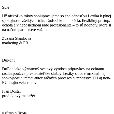
Spie
Už niekoľko rokov spolupracujeme so spoločnosťou Lexika k plnej
spokojnosti všetkých strán. Ľudská komunikácia, flexibilný prístup,
ochota a v neposlednom rade profesionalita – to sú hodnoty, ktoré si
na našom partnerstve vážime.
Zuzana Staníková
marketing & PR
DuPont
DuPont ako významný svetový výrobca prípravkov na ochranu
rastlín používa prekladateľské služby Lexiky s.r.o. v maximálnej
spokojnosti v rámci autorizačných procesov v množstve EU aj non-
EU krajín veľa rokov.
Ivan Dostál
produktový manažér
Krúžky v škole