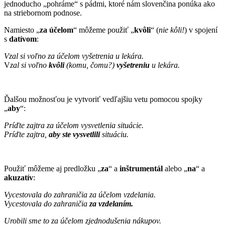
jednoducho „pohráme“ s pádmi, ktoré nám slovenčina ponúka ako
na striebornom podnose.
Namiesto „
za účelom
“ môžeme použiť „
kvôli
“ (
nie kôli!
) v spojení
s
datívom
:
Vzal si voľno za účelom vyšetrenia u lekára.
V
zal si voľno
kvôli
(komu, čomu?)
vyšetreniu
u lekára.
Ďalšou možnosťou je vytvoriť vedľajšiu vetu pomocou spojky
„
aby
“:
Príďte zajtra za účelom vysvetlenia situácie.
Príďte zajtra,
aby ste vysvetlili
situáciu.
Použiť môžeme aj predložku „
za
“ a
inštrumentál
alebo „
na
“ a
akuzatív
:
Vycestovala do zahraničia za účelom vzdelania.
Vycestovala do zahraničia
za vzdelaním.
Urobili sme to za účelom zjednodušenia nákupov.