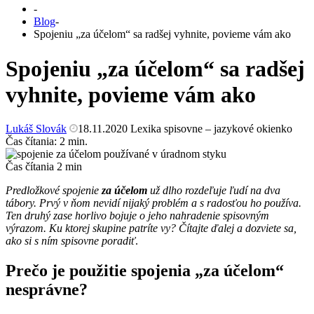
-
Blog
-
Spojeniu „za účelom“ sa radšej vyhnite, povieme vám ako
Spojeniu „za účelom“ sa radšej
vyhnite, povieme vám ako
Lukáš Slovák
18.11.2020
Lexika spisovne – jazykové okienko
Čas čítania:
2
min.
Čas čítania
2
min
Predložkové spojenie
za účelom
už dlho rozdeľuje ľudí na dva
tábory. Prvý v ňom nevidí nijaký problém a s radosťou ho používa.
Ten druhý zase horlivo bojuje o jeho nahradenie spisovným
výrazom. Ku ktorej skupine patríte vy? Čítajte ďalej a dozviete sa,
ako si s ním spisovne poradiť
.
Prečo je použitie spojenia „za účelom“
nesprávne?