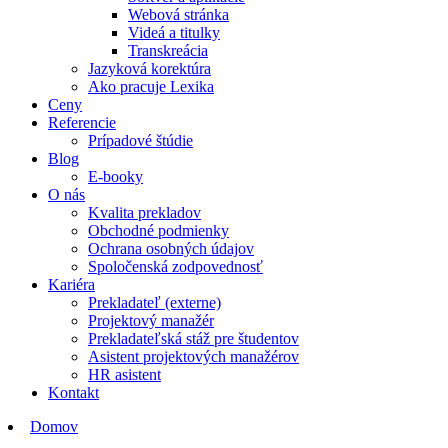
Webová stránka
Videá a titulky
Transkreácia
Jazyková korektúra
Ako pracuje Lexika
Ceny
Referencie
Prípadové štúdie
Blog
E-booky
O nás
Kvalita prekladov
Obchodné podmienky
Ochrana osobných údajov
Spoločenská zodpovednosť
Kariéra
Prekladateľ (externe)
Projektový manažér
Prekladateľská stáž pre študentov
Asistent projektových manažérov
HR asistent
Kontakt
Domov