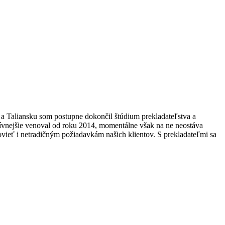
 Taliansku som postupne dokončil štúdium prekladateľstva a
tívnejšie venoval od roku 2014, momentálne však na ne neostáva
hovieť i netradičným požiadavkám našich klientov. S prekladateľmi sa