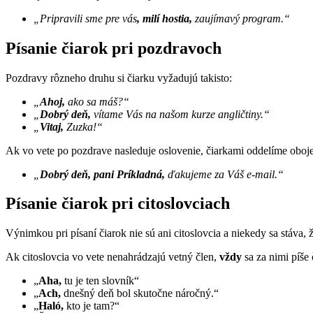
„Pripravili sme pre vás
, milí hostia,
zaujímavý program.“
Písanie čiarok pri pozdravoch
Pozdravy rôzneho druhu si čiarku vyžadujú takisto:
„
Ahoj,
ako sa máš?“
„
Dobrý deň,
vítame Vás na našom kurze angličtiny.“
„
Vitaj,
Zuzka!“
Ak vo vete po pozdrave nasleduje oslovenie, čiarkami oddelíme oboje
„
Dobrý deň, pani Príkladná,
ďakujeme za Váš e-mail.“
Písanie čiarok pri citoslovciach
Výnimkou pri písaní čiarok nie sú ani citoslovcia a niekedy sa stáva, 
Ak citoslovcia vo vete nenahrádzajú vetný člen,
vždy
sa za nimi píše 
„
Aha,
tu je ten slovník“
„
Ach,
dnešný deň bol skutočne náročný.“
„
Haló,
kto je tam?“