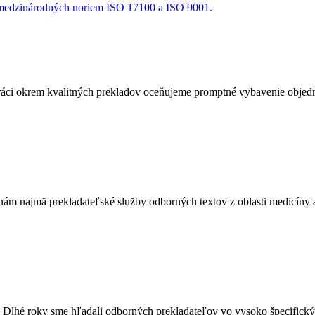
a medzinárodných noriem ISO 17100 a ISO 9001.
ci okrem kvalitných prekladov oceňujeme promptné vybavenie objedná
m najmä prekladateľské služby odborných textov z oblasti medicíny a 
. Dlhé roky sme hľadali odborných prekladateľov vo vysoko špecifický