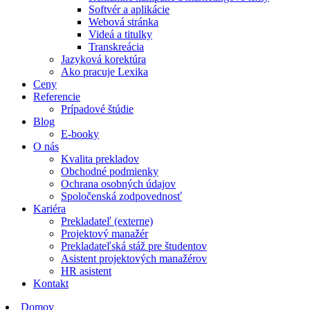
Softvér a aplikácie
Webová stránka
Videá a titulky
Transkreácia
Jazyková korektúra
Ako pracuje Lexika
Ceny
Referencie
Prípadové štúdie
Blog
E-booky
O nás
Kvalita prekladov
Obchodné podmienky
Ochrana osobných údajov
Spoločenská zodpovednosť
Kariéra
Prekladateľ (externe)
Projektový manažér
Prekladateľská stáž pre študentov
Asistent projektových manažérov
HR asistent
Kontakt
Domov