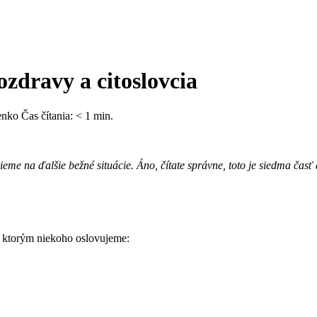
ozdravy a citoslovcia
enko
Čas čítania:
< 1
min.
rieme na ďalšie bežné situácie. Áno, čítate správne, toto je siedma časť
 ktorým niekoho oslovujeme: