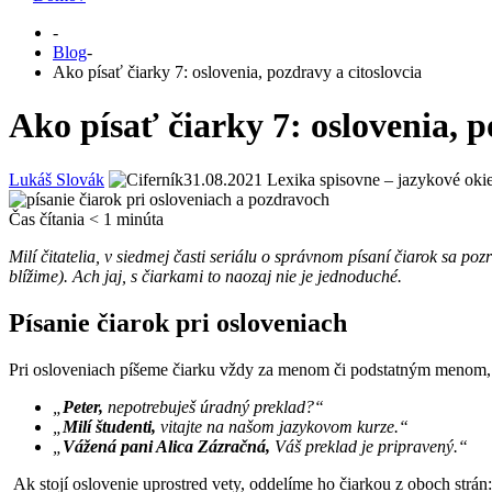
-
Blog
-
Ako písať čiarky 7: oslovenia, pozdravy a citoslovcia
Ako písať čiarky 7: oslovenia, p
Lukáš Slovák
31.08.2021
Lexika spisovne – jazykové oki
Čas čítania
< 1
minúta
Milí čitatelia, v siedmej časti seriálu o správnom písaní čiarok sa poz
blížime). Ach jaj, s čiarkami to naozaj nie je jednoduché.
Písanie čiarok pri osloveniach
Pri osloveniach píšeme čiarku vždy za menom či podstatným menom,
„
Peter,
nepotrebuješ úradný preklad?“
„
Milí študenti,
vitajte na našom jazykovom kurze.“
„
Vážená pani Alica Zázračná,
Váš preklad je pripravený.“
Ak stojí oslovenie uprostred vety, oddelíme ho čiarkou z oboch strán: