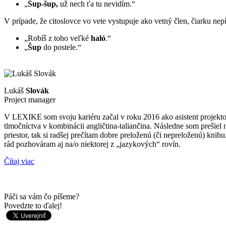
„
Šup-šup,
už nech ťa tu nevidím.“
V prípade, že citoslovce vo vete vystupuje ako vetný člen, čiarku nep
„Robíš z toho veľké
haló
.“
„
Šup
do postele.“
Lukáš
Slovák
Project manager
V LEXIKE som svoju kariéru začal v roku 2016 ako asistent projekt
tlmočníctva v kombinácii angličtina-taliančina. Následne som prešie
priestor, tak si radšej prečítam dobre preloženú (či nepreloženú) kni
rád pozhováram aj na/o niektorej z „jazykových“ rovín.
Čítaj viac
Páči sa vám čo píšeme?
Povedzte to ďalej!