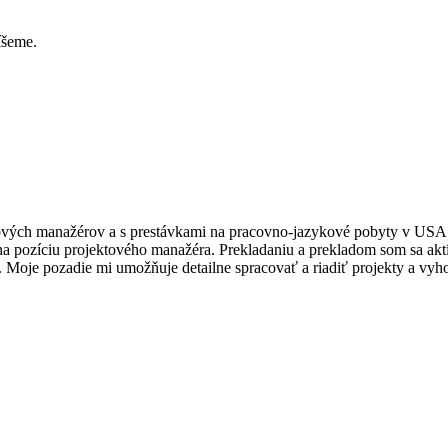
íšeme.
ových manažérov a s prestávkami na pracovno-jazykové pobyty v USA a
l na pozíciu projektového manažéra. Prekladaniu a prekladom som sa ak
hu. Moje pozadie mi umožňuje detailne spracovať a riadiť projekty a vy