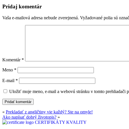
Pridaj komentár
Vaša e-mailová adresa nebude zverejnená.
Vyžadované polia sú ozna
Komentár
*
Meno
*
E-mail
*
Uložiť moje meno, e-mail a webovú stránku v tomto prehliadači 
«
Prekladať z angličtiny vie každý? Ste na omyle!
Ako napísať dobrý životopis?
»
CERTIFIKÁTY KVALITY