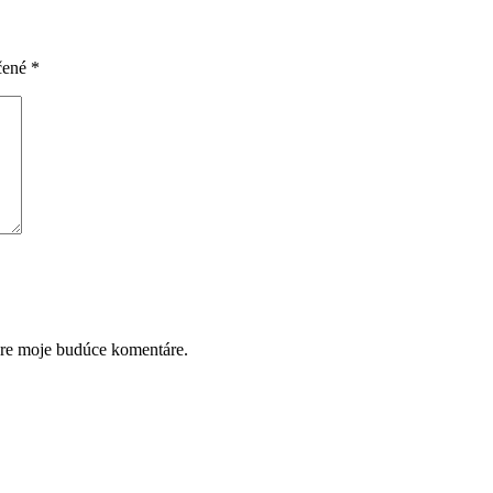
čené
*
pre moje budúce komentáre.