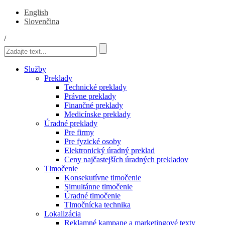
English
Slovenčina
/
Služby
Preklady
Technické preklady
Právne preklady
Finančné preklady
Medicínske preklady
Úradné preklady
Pre firmy
Pre fyzické osoby
Elektronický úradný preklad
Ceny najčastejších úradných prekladov
Tlmočenie
Konsekutívne tlmočenie
Simultánne tlmočenie
Úradné tlmočenie
Tlmočnícka technika
Lokalizácia
Reklamné kampane a marketingové texty