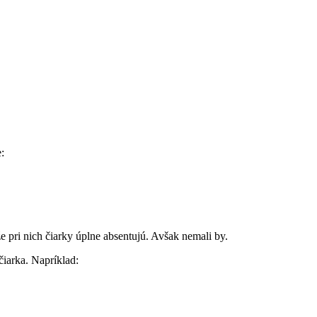
:
že pri nich čiarky úplne absentujú. Avšak nemali by.
čiarka. Napríklad: