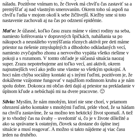
náladu. Pozitívne vnímam to, že človek má chvíľu čas zastaviť sa a
premýšľať aj nad vlastným smerovaním. Okrem toho sú aspoň na
chvíľu ľudia v mojom okolí k sebe žičlivejší. Kiežby sme si toto
nastavenie zachovali aj na čas po odznení epidémie.
Maťo:
Je úžasné, koľko času zrazu máme v rámci rodiny na seba,
namiesto šoférovania v dopravných špičkách, naháňania sa po
nákupoch a neustáleho vymýšľania rôznych aktivít pre deti máme
priestor na riešenie zmysluplných a dlhodobo odkladaných vecí,
namiesto zvyčajného zhonu a nervového vypätia všetko riešime v
pokoji a s rozumom. V tomto ohľade je súčasná situácia naozaj
super. Zrazu nepotrebujeme ani toľko vecí, ani aktivít, okrem
najnutnejších vecí ako jedlo sme vlastne so všetkým spokojní. A
hoci nám chýba sociálny kontakt aj s inými ľuďmi, pozitívom je, že
dokážeme vzájomne fungovať v najužšom rodinnom kruhu a je nám
spolu dobre. Dokonca mi občas deti dajú aj priestor na prekladanie v
úplnom kľude a nebúchajú mi na dvere pracovne. 🙂
Silvia:
Myslím, že nám mnohým, ktorí nie sme chorí, v priamom
ohrození alebo kontakte s mnohými ľuďmi, príde vhod, že sa hádam
na chvíľu zastavíme, že sa možno ten hektický život spomalí. A tiež
je to vhodný čas na úvahy – uvedomiť si, čo je v živote dôležité a
ako sa správame k ostatným, človek sa dostane do úplne inej
situácie a musí reagovať. A možno si takto nájdeme aj viac času
jeden na druhého.