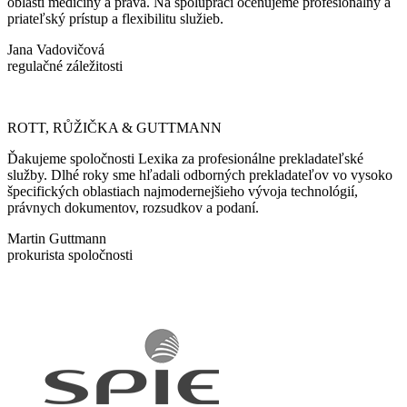
oblasti medicíny a práva. Na spolupráci oceňujeme profesionálny a
priateľský prístup a flexibilitu služieb.
Jana Vadovičová
regulačné záležitosti
ROTT, RŮŽIČKA & GUTTMANN
Ďakujeme spoločnosti Lexika za profesionálne prekladateľské
služby. Dlhé roky sme hľadali odborných prekladateľov vo vysoko
špecifických oblastiach najmodernejšieho vývoja technológií,
právnych dokumentov, rozsudkov a podaní.
Martin Guttmann
prokurista spoločnosti