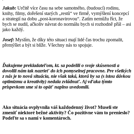
Jakub:
Určitě více času na sebe samotného, (budoucí) rodinu,
knihy, filmy, dořešení starých „restů“ ve firmě, vymýšlení koncepcí
a strategií na dobu „post-koronavirovou“. Zatím nemůžu říct, že
bych se nudil, ačkoliv návrat do normálu bych si rozhodně přál – asi
jako každý.
Josef:
Myslím, že díky této situaci mají lidé čas trochu zpomalit,
přemýšlet a být si blíže. Všechny nás to spojuje.
Ďakujeme prekladateľom, kt. sa podelili o svoje skúsenosti a
dovolili nám tak nazrieť do ich pomyselnej pracovne. Pre všetkých
z nás je to nová situácia, nie však taká, ktorá by sa (s istou dávkou
optimizmu a kreativity) nedala zvládnuť. Aj vďaka týmto
príspevkom sme si to opäť naplno uvedomili.
Ako situácia ovplyvnila váš každodenný život? Museli ste
zmeniť niektoré bežné aktivity? Čo pozitívne vám to prenieslo?
Podeľte sa s nami v komentároch.