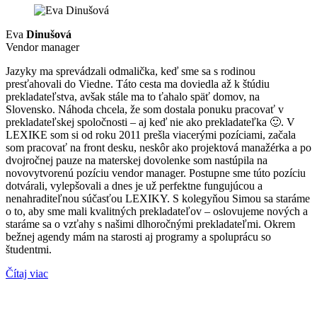
Eva
Dinušová
Vendor manager
Jazyky ma sprevádzali odmalička, keď sme sa s rodinou
presťahovali do Viedne. Táto cesta ma doviedla až k štúdiu
prekladateľstva, avšak stále ma to ťahalo späť domov, na
Slovensko. Náhoda chcela, že som dostala ponuku pracovať v
prekladateľskej spoločnosti – aj keď nie ako prekladateľka 🙂. V
LEXIKE som si od roku 2011 prešla viacerými pozíciami, začala
som pracovať na front desku, neskôr ako projektová manažérka a po
dvojročnej pauze na materskej dovolenke som nastúpila na
novovytvorenú pozíciu vendor manager. Postupne sme túto pozíciu
dotvárali, vylepšovali a dnes je už perfektne fungujúcou a
nenahraditeľnou súčasťou LEXIKY. S kolegyňou Simou sa staráme
o to, aby sme mali kvalitných prekladateľov – oslovujeme nových a
staráme sa o vzťahy s našimi dlhoročnými prekladateľmi. Okrem
bežnej agendy mám na starosti aj programy a spoluprácu so
študentmi.
Čítaj viac