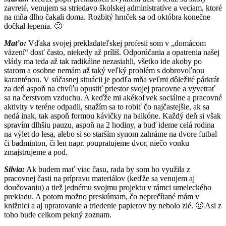
zavreté, venujem sa striedavo školskej administratíve a veciam, ktoré
na mňa dlho čakali doma. Rozbitý hrnček sa od októbra konečne
dočkal lepenia. 🙂
Maťo:
Vďaka svojej prekladateľskej profesii som v „domácom
väzení“ dosť často, niekedy až príliš. Odporúčania a opatrenia našej
vlády ma teda až tak radikálne nezasiahli, všetko ide akoby po
starom a osobne nemám až taký veľký problém s dobrovoľnou
karanténou. V súčasnej situácii je podľa mňa veľmi dôležité párkrát
za deň aspoň na chvíľu opustiť priestor svojej pracovne a vyvetrať
sa na čerstvom vzduchu. A keďže mi akékoľvek sociálne a pracovné
aktivity v teréne odpadli, snažím sa to robiť čo najčastejšie, ak sa
nedá inak, tak aspoň formou kávičky na balkóne. Každý deň si však
spravím dlhšiu pauzu, aspoň na 2 hodiny, a buď ideme celá rodina
na výlet do lesa, alebo si so starším synom zahráme na dvore futbal
či badminton, či len napr. poupratujeme dvor, niečo vonku
zmajstrujeme a pod.
Silvia:
Ak budem mať viac času, rada by som ho využila z
pracovnej časti na prípravu materiálov (keďže sa venujem aj
doučovaniu) a tiež jednému svojmu projektu v rámci umeleckého
prekladu. A potom možno preskúmam, čo neprečítané mám v
knižnici a aj upratovanie a triedenie papierov by nebolo zlé. 🙂 Asi z
toho bude celkom pekný zoznam.