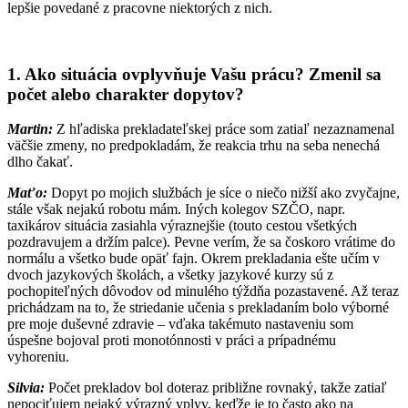
lepšie povedané z pracovne niektorých z nich.
1.
Ako situácia ovplyvňuje Vašu prácu? Zmenil sa
počet alebo charakter dopytov?
Martin:
Z hľadiska prekladateľskej práce som zatiaľ nezaznamenal
väčšie zmeny, no predpokladám, že reakcia trhu na seba nenechá
dlho čakať.
Maťo:
Dopyt po mojich službách je síce o niečo nižší ako zvyčajne,
stále však nejakú robotu mám. Iných kolegov SZČO, napr.
taxikárov situácia zasiahla výraznejšie (touto cestou všetkých
pozdravujem a držím palce). Pevne verím, že sa čoskoro vrátime do
normálu a všetko bude opäť fajn. Okrem prekladania ešte učím v
dvoch jazykových školách, a všetky jazykové kurzy sú z
pochopiteľných dôvodov od minulého týždňa pozastavené. Až teraz
prichádzam na to, že striedanie učenia s prekladaním bolo výborné
pre moje duševné zdravie – vďaka takémuto nastaveniu som
úspešne bojoval proti monotónnosti v práci a prípadnému
vyhoreniu.
Silvia:
Počet prekladov bol doteraz približne rovnaký, takže zatiaľ
nepociťujem nejaký výrazný vplyv, keďže je to často ako na