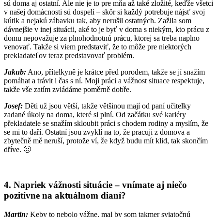
sú doma aj ostatní. Ale nie je to pre mňa až také zložité, keďže všetci
v našej domácnosti sú dospelí – skôr si každý potrebuje nájsť svoj
kútik a nejakú zábavku tak, aby nerušil ostatných. Zažila som
dávnejšie v inej situácii, aké to je byť v doma s niekým, kto prácu z
domu nepovažuje za plnohodnotnú prácu, ktorej sa treba naplno
venovať. Takže si viem predstaviť, že to môže pre niektorých
prekladateľov teraz predstavovať problém.
Jakub:
Ano, přítelkyně je krátce před porodem, takže se jí snažím
pomáhat a trávit i čas s ní. Moji práci a vážnost situace respektuje,
takže vše zatím zvládáme poměrně dobře.
Josef:
Děti už jsou větší, takže většinou mají od paní učitelky
zadané úkoly na doma, které si plní. Od začátku své kariéry
překladatele se snažím skloubit práci s chodem rodiny a myslím, že
se mi to daří. Ostatní jsou zvyklí na to, že pracuji z domova a
zbytečně mě neruší, protože ví, že když budu mít klid, tak skončím
dříve. 🙂
4. Napriek vážnosti situácie – vnímate aj niečo
pozitívne na aktuálnom dianí?
Martin:
Keby to nebolo vážne, mal by som takmer sviatočnú