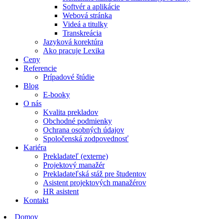
Softvér a aplikácie
Webová stránka
Videá a titulky
Transkreácia
Jazyková korektúra
Ako pracuje Lexika
Ceny
Referencie
Prípadové štúdie
Blog
E-booky
O nás
Kvalita prekladov
Obchodné podmienky
Ochrana osobných údajov
Spoločenská zodpovednosť
Kariéra
Prekladateľ (externe)
Projektový manažér
Prekladateľská stáž pre študentov
Asistent projektových manažérov
HR asistent
Kontakt
Domov