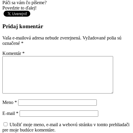
Páči sa vám čo píšeme?
Povedzte to ďalej!
Pridaj komentár
Vaša e-mailová adresa nebude zverejnená.
Vyžadované polia sú
označené
*
Komentár
*
Meno
*
E-mail
*
Uložiť moje meno, e-mail a webovú stránku v tomto prehliadači
pre moje budúce komentáre.