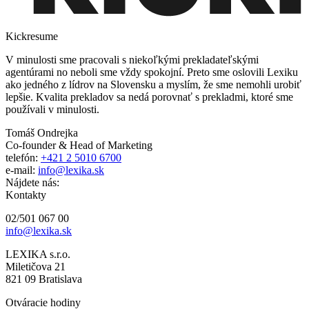
Kickresume
V minulosti sme pracovali s niekoľkými prekladateľskými
agentúrami no neboli sme vždy spokojní. Preto sme oslovili Lexiku
ako jedného z lídrov na Slovensku a myslím, že sme nemohli urobiť
lepšie. Kvalita prekladov sa nedá porovnať s prekladmi, ktoré sme
používali v minulosti.
Tomáš Ondrejka
Co-founder & Head of Marketing
telefón:
+421 2 5010 6700
e-mail:
info@lexika.sk
Nájdete nás:
Kontakty
02/501 067 00
info@lexika.sk
LEXIKA s.r.o.
Miletičova 21
821 09 Bratislava
Otváracie hodiny