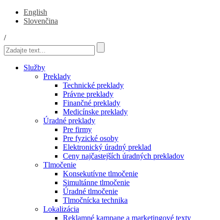
English
Slovenčina
/
Služby
Preklady
Technické preklady
Právne preklady
Finančné preklady
Medicínske preklady
Úradné preklady
Pre firmy
Pre fyzické osoby
Elektronický úradný preklad
Ceny najčastejších úradných prekladov
Tlmočenie
Konsekutívne tlmočenie
Simultánne tlmočenie
Úradné tlmočenie
Tlmočnícka technika
Lokalizácia
Reklamné kampane a marketingové texty