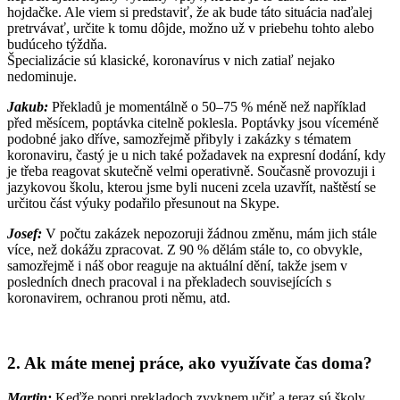
hojdačke. Ale viem si predstaviť, že ak bude táto situácia naďalej
pretrvávať, určite k tomu dôjde, možno už v priebehu tohto alebo
budúceho týždňa.
Špecializácie sú klasické, koronavírus v nich zatiaľ nejako
nedominuje.
Jakub:
Překladů je momentálně o 50–75 % méně než například
před měsícem, poptávka citelně poklesla. Poptávky jsou víceméně
podobné jako dříve, samozřejmě přibyly i zakázky s tématem
koronaviru, častý je u nich také požadavek na expresní dodání, kdy
je třeba reagovat skutečně velmi operativně. Současně provozuji i
jazykovou školu, kterou jsme byli nuceni zcela uzavřít, naštěstí se
určitou část výuky podařilo přesunout na Skype.
Josef:
V počtu zakázek nepozoruji žádnou změnu, mám jich stále
více, než dokážu zpracovat. Z 90 % dělám stále to, co obvykle,
samozřejmě i náš obor reaguje na aktuální dění, takže jsem v
posledních dnech pracoval i na překladech souvisejících s
koronavirem, ochranou proti němu, atd.
2. Ak máte menej práce, ako využívate čas doma?
Martin:
Keďže popri prekladoch zvyknem učiť a teraz sú školy