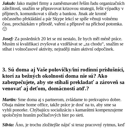
Jakub:
Jako majitel firmy a zaměstnavatel řeším řadu organizačních
záležitostí, snažím se připravovat krizovou strategii, řešit výpadky v
příjmech, komunikovat s úřady a bankou. Jinak ale kromě
občasného překládání a pár Skype lekcí se spíše věnuji volnému
času, procházkám v přírodě, vaření a přípravě na příchod potomka.
🙂
Josef:
Za posledních 20 let se mi nestalo, že bych měl méně práce.
Musím si kvalifikaci zvyšovat a vzdělávat se „za chodu“, snažím se
stíhat i volnočasové aktivity, nejraději mám aktivní odpočinek.
3. Sú doma aj Vaše polovičky/iní rodinní príslušníci,
ktorí za bežných okolností doma nie sú? Ako
zabezpečujete, aby ste stíhali prekladať a zároveň sa
venovať aj deťom, domácnosti atď.?
Martin:
Sme doma aj s partnerom, zvládame to prekvapivo dobre.
Obaja máme home office, takže práce je dosť na to, aby sme sa
vyhli ponorke. Chýbajúcu socializáciu s kamarátmi kompenzujeme
spoločným hraním počítačových hier po sieti.
Silvia:
Áno, je trochu zložitejšie nájsť si teraz pracovný rytmus, keď