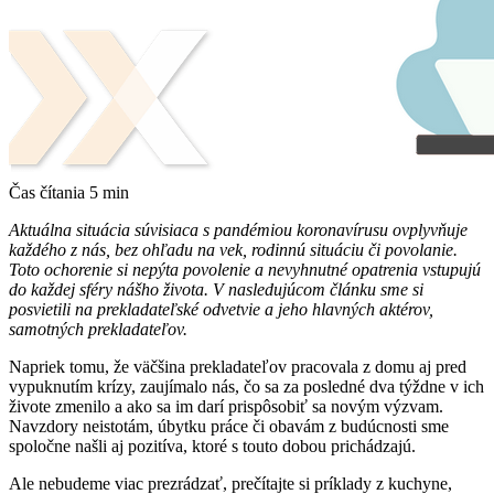
Čas čítania
5
min
Aktuálna situácia súvisiaca s pandémiou koronavírusu ovplyvňuje
každého z nás, bez ohľadu na vek, rodinnú situáciu či povolanie.
Toto ochorenie si nepýta povolenie a nevyhnutné opatrenia vstupujú
do každej sféry nášho života. V nasledujúcom článku sme si
posvietili na prekladateľské odvetvie a jeho hlavných aktérov,
samotných prekladateľov.
Napriek tomu, že väčšina prekladateľov pracovala z domu aj pred
vypuknutím krízy, zaujímalo nás, čo sa za posledné dva týždne v ich
živote zmenilo a ako sa im darí prispôsobiť sa novým výzvam.
Navzdory neistotám, úbytku práce či obavám z budúcnosti sme
spoločne našli aj pozitíva, ktoré s touto dobou prichádzajú.
Ale nebudeme viac prezrádzať, prečítajte si príklady z kuchyne,