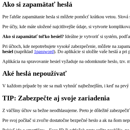
Ako si zapamätať heslá
Pre ľahšie zapamätanie hesla si môžete pomôcť krátkou vetou. Slová 
Pre účty, kde máte uložené najcitlivejšie údaje, si vytvorte komplikova
Ako si zapamätať toľko hesiel?
Ideálne je vytvoriť si systém, podľa
Pri účtoch, kde nepotrebujete vysoké zabezpečenie, môžete na zapam
hesiel
(napríklad
1password
). Do aplikácie si uložíte vaše heslá a pr
Aplikácia na spravovanie hesiel vyžaduje na odomknutie heslo, tzv. ma
Aké heslá nepoužívať
V každom prípade by ste sa mali vyhnúť najbežnejším, i keď na prvý
TIP: Zabezpečte aj svoje zariadenia
Z väčšiny účtov sa bežne neodhlasujeme. Preto je dôležité zabezpečiť
Pre svoj počítač si zvoľte dostatočne bezpečné heslo a ak na ňom ne