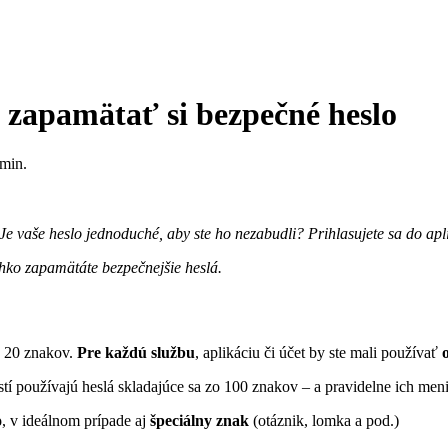
 zapamätať si bezpečné heslo
min.
? Je vaše heslo jednoduché, aby ste ho nezabudli? Prihlasujete sa do a
ahko zapamätáte bezpečnejšie heslá.
ň 20 znakov.
Pre každú službu
, aplikáciu či účet by ste mali používať
tí používajú heslá skladajúce sa zo 100 znakov – a pravidelne ich meni
o
, v ideálnom prípade aj
špeciálny znak
(otáznik, lomka a pod.)