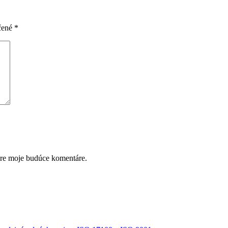
čené
*
pre moje budúce komentáre.