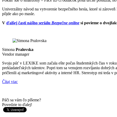
Pokiaľ ide o smartfóny – Face ID či odtlačok prsta určite poslúžia, no 
Univerzálny návod na vytvorenie bezpečného hesla, ktoré si zároveň ľ
pôjde ako po masle.
V
ďalšej časti nášho seriálu
Bezpečne online
si povieme o dvojfakt
Simona
Pralovska
Vendor manager
Svoju púť v LEXIKE som začala ešte počas študentských čias v roku 
prekladateľských talentov. Popri tom sa venujem rozvíjaniu dobrých 
pričlenili aj marketingové aktivity a interné HR. Stereotyp mi teda v
Čítaj viac
Páči sa vám čo píšeme?
Povedzte to ďalej!