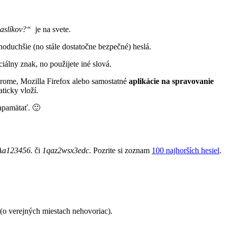
paslíkov?“
je na svete.
ednoduchšie (no stále dostatočne bezpečné) heslá.
ciálny znak, no použijete iné slová.
hrome, Mozilla Firefox alebo samostatné
aplikácie na spravovanie
aticky vloží.
zapamätať. 🙂
Aa123456.
či
1qaz2wsx3edc
. Pozrite si zoznam
100 najhorších hesiel
.
(o verejných miestach nehovoriac).