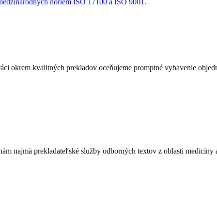
a medzinárodných noriem ISO 17100 a ISO 9001.
ci okrem kvalitných prekladov oceňujeme promptné vybavenie objedná
m najmä prekladateľské služby odborných textov z oblasti medicíny a 