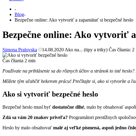
-
Blog
-
Bezpečne online: Ako vytvoriť a zapamätať si bezpečné heslo
Bezpečne online: Ako vytvoriť a
Simona Pralovska
14.08.2020
Ako na... (tipy a triky)
Čas čítania:
2
Čas čítania
2
min
Používate na prihlásenie sa do rôznych účtov a stránok to isté heslo
Môžete tým uľahčiť hekerom prácu! Prečítajte si, ako si vytvoríte a ľ
Ako si vytvoriť bezpečné heslo
Bezpečné heslo musí byť
dostatočne dlhé
, malo by obsahovať aspo
Zdá sa vám 20 znakov priveľa?
Programátori prestížnych spoločnos
Heslo by malo obsahovať
malé aj veľké písmená, aspoň jedno čísl