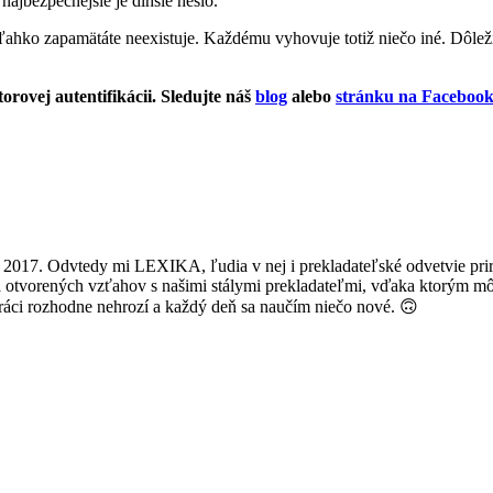
najbezpečnejšie je dlhšie heslo.
ahko zapamätáte neexistuje. Každému vyhovuje totiž niečo iné. Dôležité
orovej autentifikácii. Sledujte náš
blog
alebo
stránku na Faceboo
2017. Odvtedy mi LEXIKA, ľudia v nej i prekladateľské odvetvie prir
a otvorených vzťahov s našimi stálymi prekladateľmi, vďaka ktorým môž
 práci rozhodne nehrozí a každý deň sa naučím niečo nové. 🙃