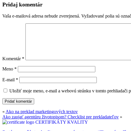
Pridaj komentár
Vaša e-mailová adresa nebude zverejnená.
Vyžadované polia sú ozna
Komentár
*
Meno
*
E-mail
*
Uložiť moje meno, e-mail a webovú stránku v tomto prehliadači 
«
Ako na preklad marketingových textov
Ako zaujať agentúru životopisom? Checklist pre prekladateľov
»
CERTIFIKÁTY KVALITY