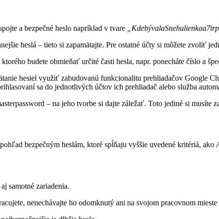
spojte a bezpečné heslo napríklad v tvare
„KdebývalaSnehulienkaa7tr
nejšie heslá – tieto si zapamätajte. Pre ostatné účty si môžete zvoliť j
 ktorého budete obmieňať určité časti hesla, napr. ponecháte číslo a špe
ätanie hesiel využiť zabudovanú funkcionalitu prehliadačov Google C
i prihlasovaní sa do jednotlivých účtov ich prehliadač alebo služba autom
sterpassword – na jeho tvorbe si dajte záležať. Toto jediné si musíte 
 pohľad bezpečným heslám, ktoré spĺňaju vyššie uvedené kritériá, ako
 aj samotné zariadenia.
pracujete, nenechávajte ho odomknutý ani na svojom pracovnom mieste 