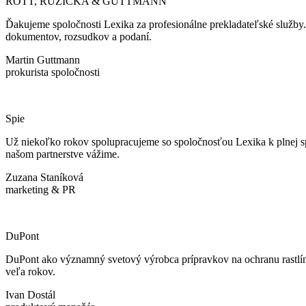
ROTT, RŮŽIČKA & GUTTMANN
Ďakujeme spoločnosti Lexika za profesionálne prekladateľské služby
dokumentov, rozsudkov a podaní.
Martin Guttmann
prokurista spoločnosti
Spie
Už niekoľko rokov spolupracujeme so spoločnosťou Lexika k plnej spok
našom partnerstve vážime.
Zuzana Staníková
marketing & PR
DuPont
DuPont ako významný svetový výrobca prípravkov na ochranu rastlín 
veľa rokov.
Ivan Dostál