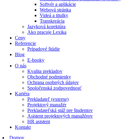
Softvér a aplikácie
Webová stránka
Videá a titulky
Transkreácia
Jazyková korektúra
Ako pracuje Lexika
Ceny
Referencie
Prípadové štúdie
Blog
E-booky
O nás
Kvalita prekladov
Obchodné podmienky
Ochrana osobných údajov
Spoločenská zodpovednosť
Kariéra
Prekladateľ (externe)
Projektový manažér
Prekladateľská stáž pre študentov
Asistent projektových manažérov
HR asistent
Kontakt
Domov