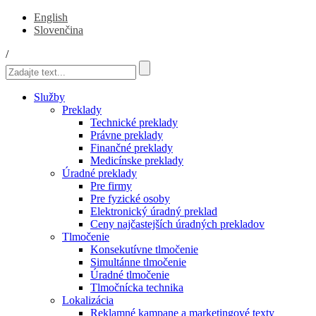
English
Slovenčina
/
Služby
Preklady
Technické preklady
Právne preklady
Finančné preklady
Medicínske preklady
Úradné preklady
Pre firmy
Pre fyzické osoby
Elektronický úradný preklad
Ceny najčastejších úradných prekladov
Tlmočenie
Konsekutívne tlmočenie
Simultánne tlmočenie
Úradné tlmočenie
Tlmočnícka technika
Lokalizácia
Reklamné kampane a marketingové texty