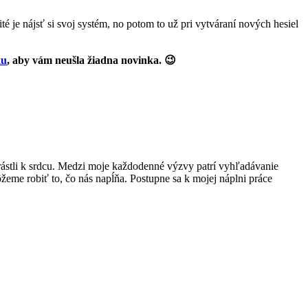
 je nájsť si svoj systém, no potom to už pri vytváraní nových hesiel
ku
, aby vám neušla žiadna novinka. 😉
ástli k srdcu. Medzi moje každodenné výzvy patrí vyhľadávanie
eme robiť to, čo nás napĺňa. Postupne sa k mojej náplni práce