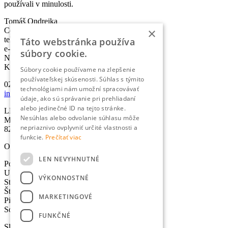
používali v minulosti.
Tomáš Ondrejka
×
Co-founder & Head of Marketing
telefón:
+421 2 5010 6700
Táto webstránka používa
e-mail:
info@lexika.sk
súbory cookie.
Nájdete nás:
Kontakty
Súbory cookie používame na zlepšenie
používateľskej skúsenosti. Súhlas s týmito
02/501 067 00
technológiami nám umožní spracovávať
info@lexika.sk
údaje, ako sú správanie pri prehliadaní
alebo jedinečné ID na tejto stránke.
LEXIKA s.r.o.
Nesúhlas alebo odvolanie súhlasu môže
Miletičova 21
nepriaznivo ovplyvniť určité vlastnosti a
821 09 Bratislava
funkcie.
Prečítať viac
Otváracie hodiny
LEN NEVYHNUTNÉ
Pondelok: 8:30-17:00 hod.
Utorok: 8:30-17:00 hod.
VÝKONNOSTNÉ
Streda: 8:30-17:00 hod.
Štvrtok: 8:30-17:00 hod.
MARKETINGOVÉ
Piatok: 8:30-17:00 hod.
Sobota - Nedeľa: Zatvorené
FUNKČNÉ
Služby