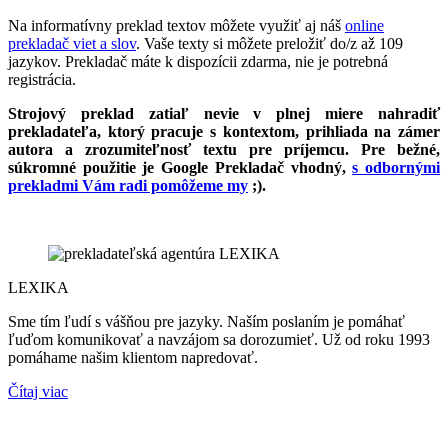
Na informatívny preklad textov môžete využiť aj náš
online
prekladač viet a slov
. Vaše texty si môžete preložiť do/z až 109
jazykov. Prekladač máte k dispozícii zdarma, nie je potrebná
registrácia.
Strojový preklad zatiaľ nevie v plnej miere nahradiť
prekladateľa, ktorý pracuje s kontextom, prihliada na zámer
autora a zrozumiteľnosť textu pre príjemcu. Pre bežné,
súkromné použitie je Google Prekladač vhodný,
s odbornými
prekladmi Vám radi pomôžeme my
;).
LEXIKA
Sme tím ľudí s vášňou pre jazyky. Naším poslaním je pomáhať
ľuďom komunikovať a navzájom sa dorozumieť. Už od roku 1993
pomáhame našim klientom napredovať.
Čítaj viac