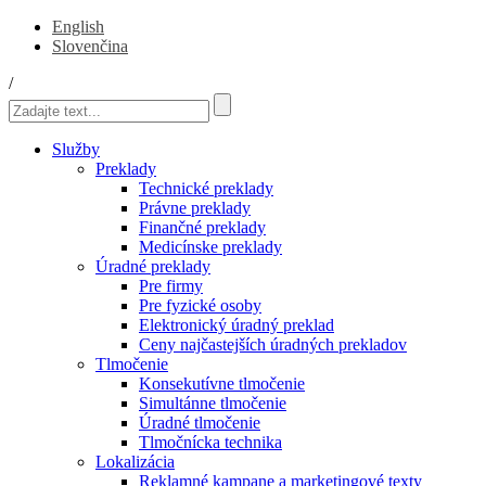
English
Slovenčina
/
Služby
Preklady
Technické preklady
Právne preklady
Finančné preklady
Medicínske preklady
Úradné preklady
Pre firmy
Pre fyzické osoby
Elektronický úradný preklad
Ceny najčastejších úradných prekladov
Tlmočenie
Konsekutívne tlmočenie
Simultánne tlmočenie
Úradné tlmočenie
Tlmočnícka technika
Lokalizácia
Reklamné kampane a marketingové texty