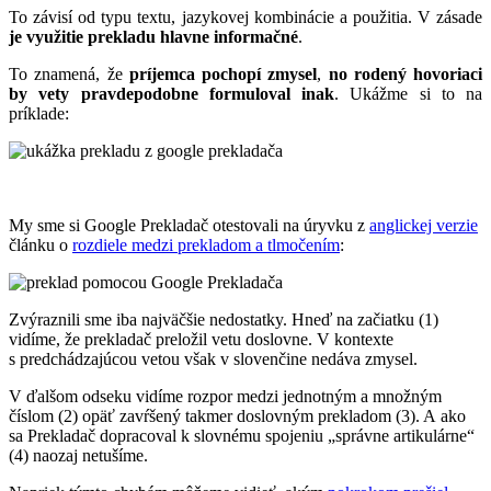
To závisí od typu textu, jazykovej kombinácie a použitia. V zásade
je využitie prekladu hlavne informačné
.
To znamená, že
príjemca pochopí zmysel
,
no rodený hovoriaci
by vety pravdepodobne formuloval inak
. Ukážme si to na
príklade:
My sme si Google Prekladač otestovali na úryvku z
anglickej verzie
článku o
rozdiele medzi prekladom a tlmočením
:
Zvýraznili sme iba najväčšie nedostatky. Hneď na začiatku (1)
vidíme, že prekladač preložil vetu doslovne. V kontexte
s predchádzajúcou vetou však v slovenčine nedáva zmysel.
V ďalšom odseku vidíme rozpor medzi jednotným a množným
číslom (2) opäť zavŕšený takmer doslovným prekladom (3). A ako
sa Prekladač dopracoval k slovnému spojeniu „správne artikulárne“
(4) naozaj netušíme.