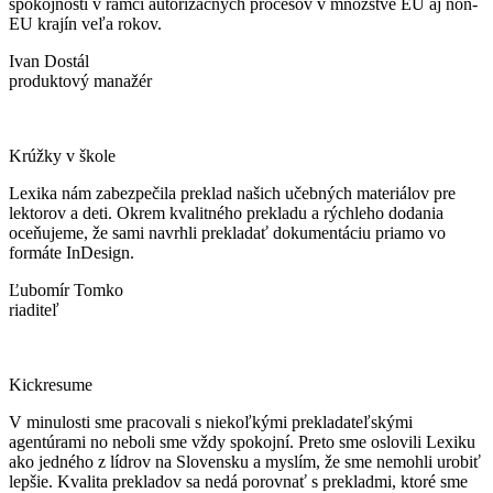
spokojnosti v rámci autorizačných procesov v množstve EU aj non-
EU krajín veľa rokov.
Ivan Dostál
produktový manažér
Krúžky v škole
Lexika nám zabezpečila preklad našich učebných materiálov pre
lektorov a deti. Okrem kvalitného prekladu a rýchleho dodania
oceňujeme, že sami navrhli prekladať dokumentáciu priamo vo
formáte InDesign.
Ľubomír Tomko
riaditeľ
Kickresume
V minulosti sme pracovali s niekoľkými prekladateľskými
agentúrami no neboli sme vždy spokojní. Preto sme oslovili Lexiku
ako jedného z lídrov na Slovensku a myslím, že sme nemohli urobiť
lepšie. Kvalita prekladov sa nedá porovnať s prekladmi, ktoré sme