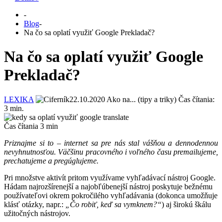
-
Blog
-
Na čo sa oplatí využiť Google Prekladač?
Na čo sa oplatí využiť Google
Prekladač?
LEXIKA
22.10.2020
Ako na... (tipy a triky)
Čas čítania:
3
min.
Čas čítania
3
min
Priznajme si to – internet sa pre nás stal vášňou a dennodennou
nevyhnutnosťou. Väčšinu pracovného i voľného času premailujeme,
prechatujeme a pregúglujeme.
Pri množstve aktivít pritom využívame vyhľadávací nástroj Google.
Hádam najrozšírenejší a najobľúbenejší nástroj poskytuje bežnému
používateľovi okrem pokročilého vyhľadávania (dokonca umožňuje
klásť otázky, napr.:
„Čo robiť, keď sa vymknem?“
) aj širokú škálu
užitočných nástrojov.