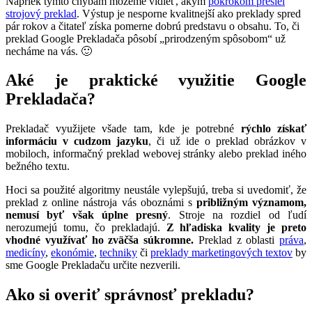
Napriek týmto chybám môžeme vidieť, akým
pokrokom prešiel
strojový preklad
. Výstup je nesporne kvalitnejší ako preklady spred
pár rokov a čitateľ získa pomerne dobrú predstavu o obsahu. To, či
preklad Google Prekladača pôsobí „prirodzeným spôsobom“ už
necháme na vás. 🙂
Aké je praktické využitie Google
Prekladača?
Prekladač využijete všade tam, kde je potrebné
rýchlo získať
informáciu v cudzom jazyku
, či už ide o preklad obrázkov v
mobiloch, informačný preklad webovej stránky alebo preklad iného
bežného textu.
Hoci sa použité algoritmy neustále vylepšujú, treba si uvedomiť, že
preklad z online nástroja vás oboznámi s
približným významom,
nemusí byť však úplne presný
. Stroje na rozdiel od ľudí
nerozumejú tomu, čo prekladajú.
Z hľadiska kvality je preto
vhodné využívať ho zväčša súkromne.
Preklad z oblasti
práva
,
medicíny
,
ekonómie
,
techniky
či
preklady marketingových textov
by
sme Google Prekladaču určite nezverili.
Ako si overiť správnosť prekladu?