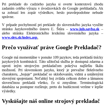
Pri preklade do cudzieho jazyka si overte kontextovú zhodu
zadaním celého výrazu v úvodzovkách do Google prehliadača. Ak
sa zobrazí len zopár výsledkov, heslo pravdepodobne nebude
správne.
V prípade pochybností pri preklade do slovenského jazyka využite
stránku Jazykovedného ústavu Ľ. Štúra –
www.juls.savba.sk
–
alebo stránku Elektronického lexikónu slovenského jazyka –
www.slex.sk/index.asp
.
Prečo využívať práve Google Prekladač?
Google má momentálne v ponuke 109 jazykov, teda prekladá tisícky
jazykových kombinácií. Táto užitočná služba je dostupná zdarma a
oproti iným strojovým prekladačom pokrýva najširšiu škálu
možností. Pri slovenskom jazyku, ktorý je prevažne flektívneho
charakteru, „bojuje“ prekladač so skloňovaním, vidmi a ustálenými
slovnými spojeniami. Neľahký boj zvláda celkom dobre a lámanou
slovenčinou prekladá všetko, čo si zmyslíme. Terminologická
databáza sa postupne rozširuje, preto do budúcnosti veríme v lepšie
výsledky.
Vyskúšajte náš online strojový prekladač