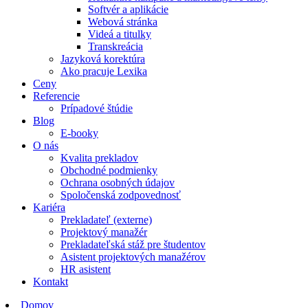
Softvér a aplikácie
Webová stránka
Videá a titulky
Transkreácia
Jazyková korektúra
Ako pracuje Lexika
Ceny
Referencie
Prípadové štúdie
Blog
E-booky
O nás
Kvalita prekladov
Obchodné podmienky
Ochrana osobných údajov
Spoločenská zodpovednosť
Kariéra
Prekladateľ (externe)
Projektový manažér
Prekladateľská stáž pre študentov
Asistent projektových manažérov
HR asistent
Kontakt
Domov