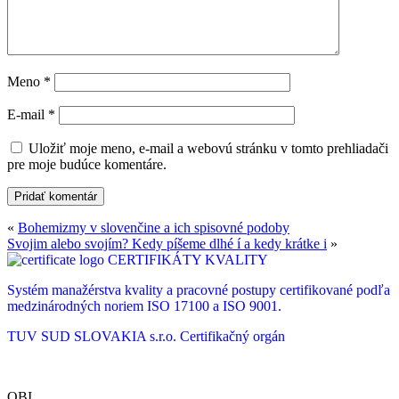
Meno
*
E-mail
*
Uložiť moje meno, e-mail a webovú stránku v tomto prehliadači
pre moje budúce komentáre.
«
Bohemizmy v slovenčine a ich spisovné podoby
Svojim alebo svojím? Kedy píšeme dlhé í a kedy krátke i
»
CERTIFIKÁTY KVALITY
Systém manažérstva kvality a pracovné postupy certifikované podľa
medzinárodných noriem ISO 17100 a ISO 9001.
TUV SUD SLOVAKIA s.r.o.
Certifikačný orgán
OBI