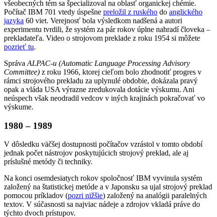
všeobecných tém sa špecializoval na oblasť organickej chémie.
Počítač IBM 701 vtedy úspešne
preložil z ruského
do
anglického
jazyka
60 viet. Verejnosť bola výsledkom nadšená a autori
experimentu tvrdili, že systém za pár rokov úplne nahradí človeka –
prekladateľa. Video o strojovom preklade z roku 1954 si môžete
pozrieť tu
.
Správa
ALPAC-u (Automatic Language Processing Advisory
Committee)
z roku 1966, ktorej cieľom bolo zhodnotiť progres v
rámci strojového prekladu za uplynulé obdobie, dokázala pravý
opak a vláda USA výrazne zredukovala dotácie výskumu. Ani
neúspech však neodradil vedcov v iných krajinách pokračovať vo
výskume.
1980 – 1989
V dôsledku väčšej dostupnosti počítačov vzrástol v tomto období
jednak počet nástrojov poskytujúcich strojový preklad, ale aj
príslušné metódy či techniky.
Na konci osemdesiatych rokov spoločnosť IBM vyvinula systém
založený na štatistickej metóde a v Japonsku sa ujal strojový preklad
pomocou príkladov (
pozri nižšie
) založený na analógii paralelných
textov. V súčasnosti sa najviac nádeje a zdrojov vkladá práve do
týchto dvoch prístupov.