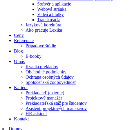
Softvér a aplikácie
Webová stránka
Videá a titulky
Transkreácia
Jazyková korektúra
Ako pracuje Lexika
Ceny
Referencie
Prípadové štúdie
Blog
E-booky
O nás
Kvalita prekladov
Obchodné podmienky
Ochrana osobných údajov
Spoločenská zodpovednosť
Kariéra
Prekladateľ (externe)
Projektový manažér
Prekladateľská stáž pre študentov
Asistent projektových manažérov
HR asistent
Kontakt
Domov