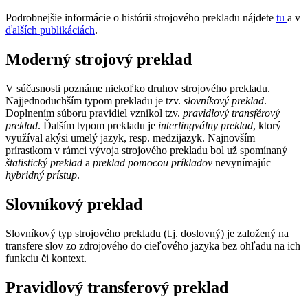
Podrobnejšie informácie o histórii strojového prekladu nájdete
tu
a v
ďalších publikáciách
.
Moderný strojový preklad
V súčasnosti poznáme niekoľko druhov strojového prekladu.
Najjednoduchším typom prekladu je tzv.
slovníkový preklad
.
Doplnením súboru pravidiel vznikol tzv.
pravidlový transférový
preklad
. Ďalším typom prekladu je
interlingválny preklad
, ktorý
využíval akýsi umelý jazyk, resp. medzijazyk. Najnovším
prírastkom v rámci vývoja strojového prekladu bol už spomínaný
štatistický preklad
a
preklad pomocou príkladov
nevynímajúc
hybridný prístup
.
Slovníkový preklad
Slovníkový typ strojového prekladu (t.j. doslovný) je založený na
transfere slov zo zdrojového do cieľového jazyka bez ohľadu na ich
funkciu či kontext.
Pravidlový transferový preklad