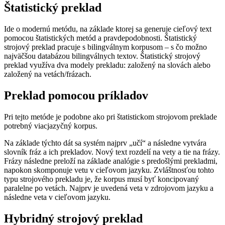
Štatistický preklad
Ide o modernú metódu, na základe ktorej sa generuje cieľový text
pomocou štatistických metód a pravdepodobnosti. Štatistický
strojový preklad pracuje s bilingválnym korpusom – s čo možno
najväčšou databázou bilingválnych textov. Štatistický strojový
preklad využíva dva modely prekladu: založený na slovách alebo
založený na vetách/frázach.
Preklad pomocou príkladov
Pri tejto metóde je podobne ako pri štatistickom strojovom preklade
potrebný viacjazyčný korpus.
Na základe týchto dát sa systém najprv „učí“ a následne vytvára
slovník fráz a ich prekladov. Nový text rozdelí na vety a tie na frázy.
Frázy následne preloží na základe analógie s predošlými prekladmi,
napokon skomponuje vetu v cieľovom jazyku. Zvláštnosťou tohto
typu strojového prekladu je, že korpus musí byť koncipovaný
paralelne po vetách. Najprv je uvedená veta v zdrojovom jazyku a
následne veta v cieľovom jazyku.
Hybridný strojový preklad