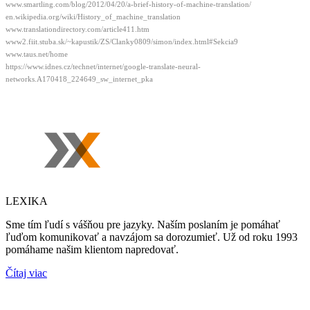
www.smartling.com/blog/2012/04/20/a-brief-history-of-machine-translation/
en.wikipedia.org/wiki/History_of_machine_translation
www.translationdirectory.com/article411.htm
www2.fiit.stuba.sk/~kapustik/ZS/Clanky0809/simon/index.html#Sekcia9
www.taus.net/home
https://www.idnes.cz/technet/internet/google-translate-neural-
networks.A170418_224649_sw_internet_pka
LEXIKA
Sme tím ľudí s vášňou pre jazyky. Naším poslaním je pomáhať
ľuďom komunikovať a navzájom sa dorozumieť. Už od roku 1993
pomáhame našim klientom napredovať.
Čítaj viac