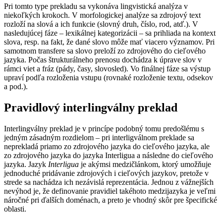
Pri tomto type prekladu sa vykonáva lingvistická analýza v
niekoľkých krokoch. V morfologickej analýze sa zdrojový text
rozloží na slová a ich funkcie (slovný druh, číslo, rod, atď.). V
nasledujúcej fáze – lexikálnej kategorizácii – sa prihliada na kontext
slova, resp. na fakt, že dané slovo môže mať viacero významov. Pri
samotnom transfere sa slovo preloží zo zdrojového do cieľového
jazyka. Počas štrukturálneho prenosu dochádza k úprave slov v
rámci viet a fráz (pády, časy, slovosled). Vo finálnej fáze sa výstup
upraví podľa rozloženia vstupu (rovnaké rozloženie textu, odsekov
a pod.).
Pravidlový interlingválny preklad
Interlingválny preklad je v princípe podobný tomu predošlému s
jedným zásadným rozdielom – pri interligválnom preklade sa
neprekladá priamo zo zdrojového jazyka do cieľového jazyka, ale
zo zdrojového jazyka do jazyka Interligua a následne do cieľového
jazyka. Jazyk
Interligua
je akýmsi medzičlánkom, ktorý umožňuje
jednoduché pridávanie zdrojových i cieľových jazykov, pretože v
strede sa nachádza ich nezávislá reprezentácia. Jednou z vážnejších
nevýhod je, že definovanie pravidiel takéhoto medzijazyka je veľmi
náročné pri ďalších doménach, a preto je vhodný skôr pre špecifické
oblasti.