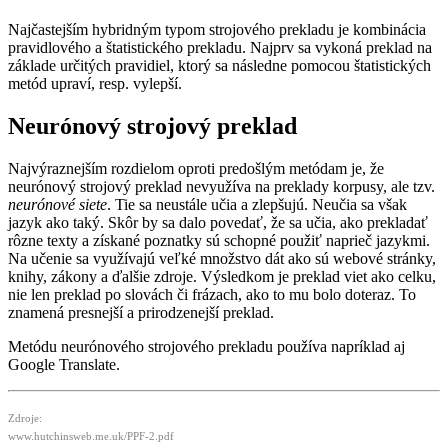
Najčastejším hybridným typom strojového prekladu je kombinácia
pravidlového a štatistického prekladu. Najprv sa vykoná preklad na
základe určitých pravidiel, ktorý sa následne pomocou štatistických
metód upraví, resp. vylepší.
Neurónový strojový preklad
Najvýraznejším rozdielom oproti predošlým metódam je, že
neurónový strojový preklad nevyužíva na preklady korpusy, ale tzv.
neurónové siete
. Tie sa neustále učia a zlepšujú. Neučia sa však
jazyk ako taký. Skôr by sa dalo povedať, že sa učia, ako prekladať
rôzne texty a získané poznatky sú schopné použiť naprieč jazykmi.
Na učenie sa využívajú veľké množstvo dát ako sú webové stránky,
knihy, zákony a ďalšie zdroje. Výsledkom je preklad viet ako celku,
nie len preklad po slovách či frázach, ako to mu bolo doteraz. To
znamená presnejší a prirodzenejší preklad.
Metódu neurónového strojového prekladu používa napríklad aj
Google Translate.
Zdroje:
www.hutchinsweb.me.uk/PPF-2.pdf