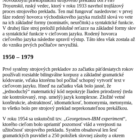
Novodobým priekopníkom strojového prekladu bol
Peter
Troyanskii
, ruský vedec, ktorý v roku 1933 navrhol trojfázový
proces strojového prekladu. Ten mal fungovať nasledovne: v prvej
fáze rodený hovorca východiskového jazyka rozložil slová vo vete
na ich základné formy (nominatív, neurčitok) a syntaktické funkcie.
V druhej fáze stroj preložil príslušné reťazce na základné formy slov
a syntaktické funkcie v cieľovom jazyku. Rodený hovorca
cieľového jazyka následne upravil výstup. Táto idea však zostala až
do vzniku prvých počítačov nevyužitá.
1950 – 1979
Prvé systémy strojových prekladov zo začiatku päťdesiatych rokov
používali rozsiahle bilingválne korpusy a základné gramatické
kódovanie, vďaka ktorému bol počítač schopný vytvoriť text v
cieľovom jazyku. Hneď na začiatku však bolo jasné, že
„jednoduchý“ matematický kód nepokryje žiaden prirodzený (teda
nie kontrolovaný, resp. umelý) jazyk komplexne. Zložité vetné
konštrukcie, abstraktnosť, idiomatickosť, homonymia, metonymia,
to všetko bolo pre strojový preklad neprekonateľnou prekážkou.
V roku 1954 sa uskutočnil tzv. „
Georgetown-IBM experiment
“,
ktorého cieľom bolo upriamiť pozornosť vlád a verejnosti na
užitočnosť strojového prekladu. Systém obsahoval len šesť
gramatických pravidiel a 250 položiek slovnej zásoby a okrem