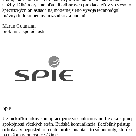
služby. Dlhé roky sme hľadali odborných prekladateľov vo vysoko
špecifických oblastiach najmodernejšieho vývoja technológií,
právnych dokumentov, rozsudkov a podaní.
Martin Guttmann
prokurista spoločnosti
Spie
Už niekoľko rokov spolupracujeme so spoločnosťou Lexika k plnej
spokojnosti všetkých strán. Ľudská komunikácia, flexibilný prístup,
ochota a v neposlednom rade profesionalita – to sú hodnoty, ktoré si
na našom partnerstve vážime.