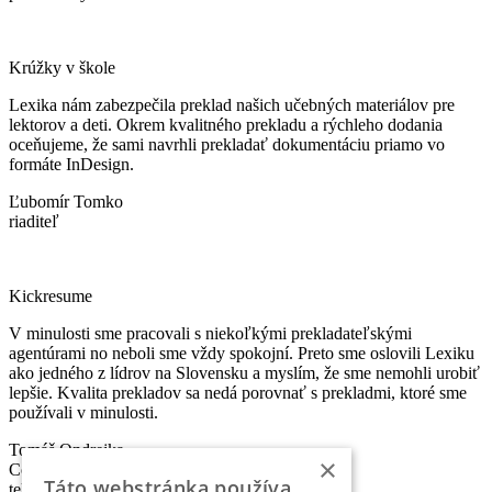
Krúžky v škole
Lexika nám zabezpečila preklad našich učebných materiálov pre
lektorov a deti. Okrem kvalitného prekladu a rýchleho dodania
oceňujeme, že sami navrhli prekladať dokumentáciu priamo vo
formáte InDesign.
Ľubomír Tomko
riaditeľ
Kickresume
V minulosti sme pracovali s niekoľkými prekladateľskými
agentúrami no neboli sme vždy spokojní. Preto sme oslovili Lexiku
ako jedného z lídrov na Slovensku a myslím, že sme nemohli urobiť
lepšie. Kvalita prekladov sa nedá porovnať s prekladmi, ktoré sme
používali v minulosti.
Tomáš Ondrejka
×
Co-founder & Head of Marketing
Táto webstránka používa
telefón:
+421 2 5010 6700