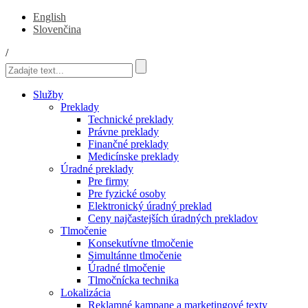
English
Slovenčina
/
Služby
Preklady
Technické preklady
Právne preklady
Finančné preklady
Medicínske preklady
Úradné preklady
Pre firmy
Pre fyzické osoby
Elektronický úradný preklad
Ceny najčastejších úradných prekladov
Tlmočenie
Konsekutívne tlmočenie
Simultánne tlmočenie
Úradné tlmočenie
Tlmočnícka technika
Lokalizácia
Reklamné kampane a marketingové texty