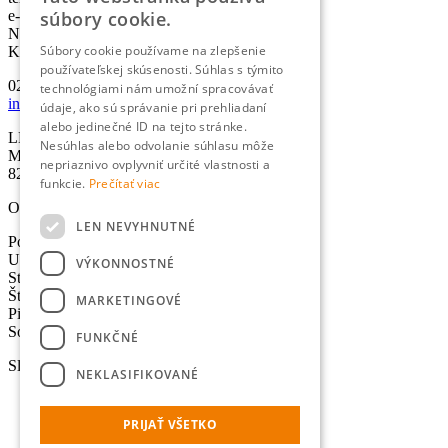
súbory cookie.
e-mail:
info@lexika.sk
Nájdete nás:
Súbory cookie používame na zlepšenie
Kontakty
používateľskej skúsenosti. Súhlas s týmito
02/501 067 00
technológiami nám umožní spracovávať
info@lexika.sk
údaje, ako sú správanie pri prehliadaní
alebo jedinečné ID na tejto stránke.
LEXIKA s.r.o.
Nesúhlas alebo odvolanie súhlasu môže
Miletičova 21
nepriaznivo ovplyvniť určité vlastnosti a
821 09 Bratislava
funkcie.
Prečítať viac
Otváracie hodiny
LEN NEVYHNUTNÉ
Pondelok: 8:30-17:00 hod.
Utorok: 8:30-17:00 hod.
VÝKONNOSTNÉ
Streda: 8:30-17:00 hod.
Štvrtok: 8:30-17:00 hod.
MARKETINGOVÉ
Piatok: 8:30-17:00 hod.
Sobota - Nedeľa: Zatvorené
FUNKČNÉ
Služby
NEKLASIFIKOVANÉ
Preklady
Úradné preklady
PRIJAŤ VŠETKO
Tlmočenie