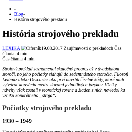
-
Blog
-
História strojového prekladu
História strojového prekladu
LEXIKA
19.08.2017
Zaujímavosti o prekladoch
Čas
čítania:
4
min.
Čas čítania
4
min
Strojový preklad zaznamenal skutočný progres až v dvadsiatom
storočí, no jeho počiatky siahajú do sedemnásteho storočia. Filozofi
Leibnitz alebo Descartes ako prví navrhli číselné kódy, ktoré mali
vytvárať koreláciu medzi slovami jednotlivých jazykov. Všetky
návrhy však zostali v teoretickej rovine a žiaden z nich neviedol ku
vzniku konkrétneho „stroja“.
Počiatky strojového prekladu
1930 – 1949