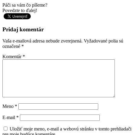
Páči sa vám čo píšeme?
Povedzte to ďalej!
Pridaj komentár
Vaša e-mailová adresa nebude zverejnená.
Vyžadované polia sú
označené
*
Komentár
*
Meno
*
E-mail
*
Uložiť moje meno, e-mail a webovú stránku v tomto prehliadači
pre moje budúce komentáre.