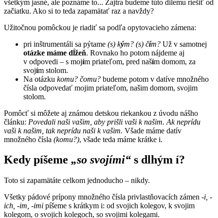
všetkým jasné, ale poznáme to... Zajtra budeme túto dilemu riešiť od
začiatku. Ako si to teda zapamätať raz a navždy?
Užitočnou pomôckou je riadiť sa podľa opytovacieho zámena:
pri inštrumentáli sa pýtame
(s) k
ý
m? (s) č
í
m?
Už v samotnej
otázke máme dĺžeň
. Rovnako ho potom nájdeme aj
v odpovedi – s moj
í
m priateľom, pred naš
í
m domom, za
svoj
í
m stolom.
Na otázku
komu? čomu?
budeme potom v datíve množného
čísla odpovedať mojim priateľom, našim domom, svojim
stolom.
Pomôcť si môžete aj známou detskou riekankou z úvodu nášho
článku:
Povedali naši vašim, aby prišli vaši k našim.
Ak neprídu
vaši k našim, tak neprídu naši k vašim.
Všade máme datív
množného čísla
(komu?)
, všade teda máme krátke i.
Kedy píšeme
„so svojími“
s dlhým í?
Toto si zapamätáte celkom jednoducho – nikdy.
Všetky pádové prípony množného čísla privlastňovacích zámen
-i, -
ich, -im, -imi
píšeme s krátkym i: od svojich kolegov, k svojim
kolegom, o svojich kolegoch, so svojimi kolegami.