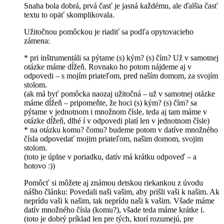
Snaha bola dobrá, prvá časť je jasná každému, ale ďalšia časť
textu to opäť skomplikovala.
Užitočnou pomôckou je riadiť sa podľa opytovacieho
zámena:
* pri inštrumentáli sa pýtame (s) kým? (s) čím? Už v samotnej
otázke máme dĺžeň. Rovnako ho potom nájdeme aj v
odpovedi – s mojím priateľom, pred naším domom, za svojím
stolom.
(ak má byť pomôcka naozaj užitočná – už v samotnej otázke
máme dĺžeň – pripomeňte, že hoci (s) kým? (s) čím? sa
pýtame v jednotnom i množnom čísle, teda aj tam máme v
otázke dĺžeň, dlhé í v odpovedi platí len v jednotnom čísle)
* na otázku komu? čomu? budeme potom v datíve množného
čísla odpovedať mojim priateľom, našim domom, svojim
stolom.
(toto je úplne v poriadku, datív má krátku odpoveď – a
hotovo :))
Pomôcť si môžete aj známou detskou riekankou z úvodu
nášho článku: Povedali naši vašim, aby prišli vaši k našim. Ak
neprídu vaši k našim, tak neprídu naši k vašim. Všade máme
datív množného čísla (komu?), všade teda máme krátke i.
(toto je dobrý príklad len pre tých, ktorí rozumejú, pre