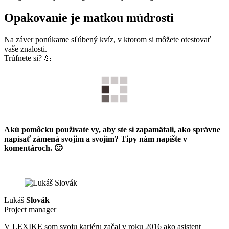
Opakovanie je matkou múdrosti
Na záver ponúkame sľúbený kvíz, v ktorom si môžete otestovať
vaše znalosti.
Trúfnete si? 💪
Akú pomôcku používate vy, aby ste si zapamätali, ako správne
napísať zámená svojim a svojím? Tipy nám napíšte v
komentároch. 🙂
Lukáš
Slovák
Project manager
V LEXIKE som svoju kariéru začal v roku 2016 ako asistent