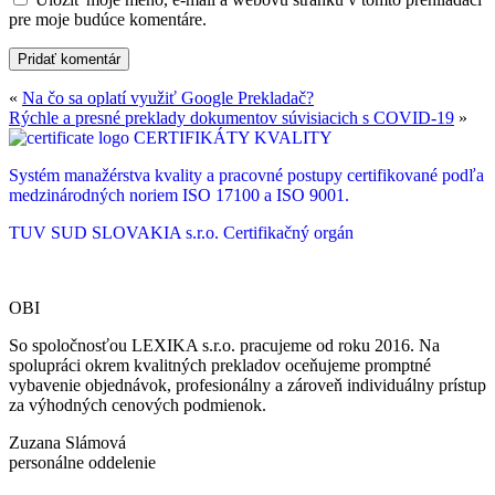
pre moje budúce komentáre.
«
Na čo sa oplatí využiť Google Prekladač?
Rýchle a presné preklady dokumentov súvisiacich s COVID-19
»
CERTIFIKÁTY KVALITY
Systém manažérstva kvality a pracovné postupy certifikované podľa
medzinárodných noriem ISO 17100 a ISO 9001.
TUV SUD SLOVAKIA s.r.o.
Certifikačný orgán
OBI
So spoločnosťou LEXIKA s.r.o. pracujeme od roku 2016. Na
spolupráci okrem kvalitných prekladov oceňujeme promptné
vybavenie objednávok, profesionálny a zároveň individuálny prístup
za výhodných cenových podmienok.
Zuzana Slámová
personálne oddelenie