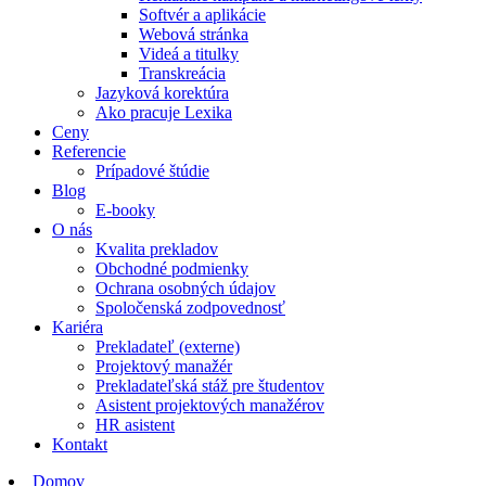
Softvér a aplikácie
Webová stránka
Videá a titulky
Transkreácia
Jazyková korektúra
Ako pracuje Lexika
Ceny
Referencie
Prípadové štúdie
Blog
E-booky
O nás
Kvalita prekladov
Obchodné podmienky
Ochrana osobných údajov
Spoločenská zodpovednosť
Kariéra
Prekladateľ (externe)
Projektový manažér
Prekladateľská stáž pre študentov
Asistent projektových manažérov
HR asistent
Kontakt
Domov