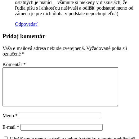
ostatných je mätúci – všimnite si niekedy v diskusiách, že
ľudia píšu s ľahkosťou naší/vaší a odlíšiť podstatné meno od
zámena je pre nich úloha v podstate nepochopiteľná)
Odpovedať
Pridaj komentár
Vaša e-mailová adresa nebude zverejnená.
Vyžadované polia sú
označené
*
Komentár
*
Meno
*
E-mail
*
Uložiť moje meno, e-mail a webovú stránku v tomto prehliadači