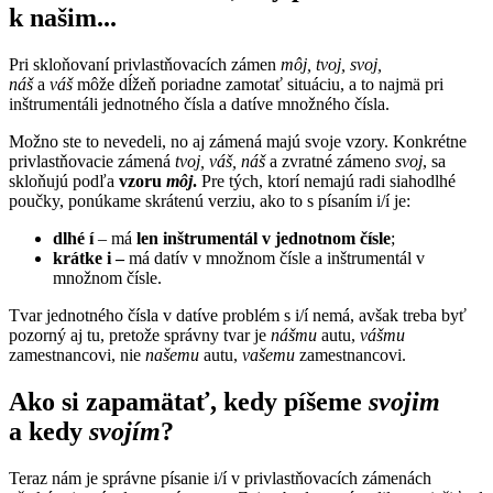
k našim...
Pri skloňovaní privlastňovacích zámen
môj, tvoj, svoj,
náš
a
váš
môže dĺžeň poriadne zamotať situáciu, a to najmä pri
inštrumentáli jednotného čísla a datíve množného čísla.
Možno ste to nevedeli, no aj zámená majú svoje vzory. Konkrétne
privlastňovacie zámená
tvoj, váš, náš
a zvratné zámeno
svoj
, sa
skloňujú podľa
vzoru
môj
.
Pre tých, ktorí nemajú radi siahodlhé
poučky, ponúkame skrátenú verziu, ako to s písaním i/í je:
dlhé í
– má
len inštrumentál v jednotnom čísle
;
krátke i –
má datív v množnom čísle a inštrumentál v
množnom čísle.
Tvar jednotného čísla v datíve problém s i/í nemá, avšak treba byť
pozorný aj tu, pretože správny tvar je
nášmu
autu,
vášmu
zamestnancovi, nie
našemu
autu,
vašemu
zamestnancovi.
Ako si zapamätať, kedy píšeme
svojim
a kedy
svojím
?
Teraz nám je správne písanie i/í v privlastňovacích zámenách