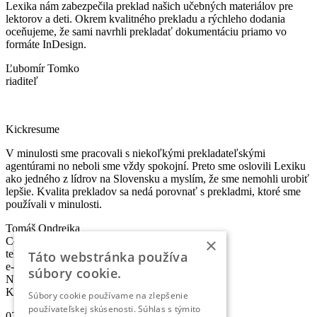
Lexika nám zabezpečila preklad našich učebných materiálov pre
lektorov a deti. Okrem kvalitného prekladu a rýchleho dodania
oceňujeme, že sami navrhli prekladať dokumentáciu priamo vo
formáte InDesign.
Ľubomír Tomko
riaditeľ
Kickresume
V minulosti sme pracovali s niekoľkými prekladateľskými
agentúrami no neboli sme vždy spokojní. Preto sme oslovili Lexiku
ako jedného z lídrov na Slovensku a myslím, že sme nemohli urobiť
lepšie. Kvalita prekladov sa nedá porovnať s prekladmi, ktoré sme
používali v minulosti.
Tomáš Ondrejka
×
Co-founder & Head of Marketing
telefón:
+421 2 5010 6700
Táto webstránka používa
e-mail:
info@lexika.sk
súbory cookie.
Nájdete nás:
Kontakty
Súbory cookie používame na zlepšenie
používateľskej skúsenosti. Súhlas s týmito
02/501 067 00