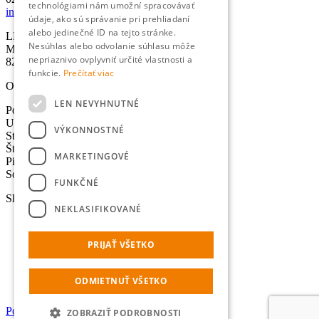
technológiami nám umožní spracovávať
info@lexika.sk
údaje, ako sú správanie pri prehliadaní
alebo jedinečné ID na tejto stránke.
LEXIKA s.r.o.
Nesúhlas alebo odvolanie súhlasu môže
Miletičova 21
nepriaznivo ovplyvniť určité vlastnosti a
821 09 Bratislava
funkcie.
Prečítať viac
Otváracie hodiny
LEN NEVYHNUTNÉ
Pondelok: 8:30-17:00 hod.
Utorok: 8:30-17:00 hod.
VÝKONNOSTNÉ
Streda: 8:30-17:00 hod.
Štvrtok: 8:30-17:00 hod.
MARKETINGOVÉ
Piatok: 8:30-17:00 hod.
Sobota - Nedeľa: Zatvorené
FUNKČNÉ
Služby
NEKLASIFIKOVANÉ
Preklady
Úradné preklady
PRIJAŤ VŠETKO
Tlmočenie
Lokalizácia
Výpočet normostrán
ODMIETNUŤ VŠETKO
Online prekladač
Portál pre dodávateľov
ZOBRAZIŤ PODROBNOSTI