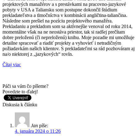
projektových manažérov a s prestávkami na pracovno-jazykové
pobyty v USA a Taliansku som postupne dokončil štúdium
prekladateľstva a tlmočníctva v kombinácii angličtina-taliančina.
Následne som prešiel na pozíciu projektového manažéra.
Prekladaniu a prekladom som sa aktívnejšie venoval od roku 2014,
momentálne však na ne neostáva priestor, tak si radšej prečítam
dobre preloženú (či nepreloženú) knihu. Moje pozadie mi umožňuje
detailne spracovať a riadiť projekty a vyhovieť i netradičným
požiadavkám našich klientov. S prekladateľmi sa rád pozhováram aj
na/o niektorej z „jazykových“ rovín.
Čítaj viac
Páči sa vám čo píšeme?
Povedzte to ďalej!
Diskusia k článku
Jan
píše:
4. januára 2024 o 11:26