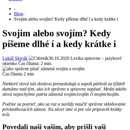
-
Blog
-
Svojim alebo svojím? Kedy píšeme dlhé í a kedy krátke i
Svojim alebo svojím? Kedy
píšeme dlhé í a kedy krátke i
Lukáš Slovák
30.10.2020
Lexika spisovne – jazykové
okienko
Čas čítania:
2
min.
Čas čítania
2
min
Niektoré slová nás doslova prenasledujú a aspoň párkrát za týždeň
dumáme nad tým, ako ich správne a spisovne napísať. Medzi takéto
slová nepochybne patria zámená svojim/svojím či mojim/mojím.
Poďme sa pozrieť, ako sa raz a navždy naučiť správne skloňovanie
privlastňovacích zámen. Na záver sme si pre vás pripravili krátky
kvíz.
Povedali naši vašim, aby prišli vaši