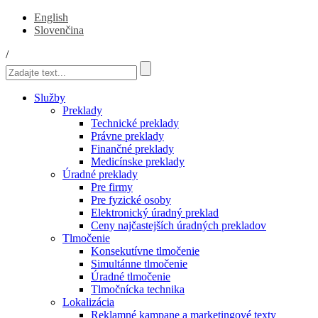
English
Slovenčina
/
Služby
Preklady
Technické preklady
Právne preklady
Finančné preklady
Medicínske preklady
Úradné preklady
Pre firmy
Pre fyzické osoby
Elektronický úradný preklad
Ceny najčastejších úradných prekladov
Tlmočenie
Konsekutívne tlmočenie
Simultánne tlmočenie
Úradné tlmočenie
Tlmočnícka technika
Lokalizácia
Reklamné kampane a marketingové texty