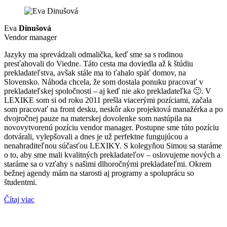
Eva
Dinušová
Vendor manager
Jazyky ma sprevádzali odmalička, keď sme sa s rodinou
presťahovali do Viedne. Táto cesta ma doviedla až k štúdiu
prekladateľstva, avšak stále ma to ťahalo späť domov, na
Slovensko. Náhoda chcela, že som dostala ponuku pracovať v
prekladateľskej spoločnosti – aj keď nie ako prekladateľka 🙂. V
LEXIKE som si od roku 2011 prešla viacerými pozíciami, začala
som pracovať na front desku, neskôr ako projektová manažérka a po
dvojročnej pauze na materskej dovolenke som nastúpila na
novovytvorenú pozíciu vendor manager. Postupne sme túto pozíciu
dotvárali, vylepšovali a dnes je už perfektne fungujúcou a
nenahraditeľnou súčasťou LEXIKY. S kolegyňou Simou sa staráme
o to, aby sme mali kvalitných prekladateľov – oslovujeme nových a
staráme sa o vzťahy s našimi dlhoročnými prekladateľmi. Okrem
bežnej agendy mám na starosti aj programy a spoluprácu so
študentmi.
Čítaj viac