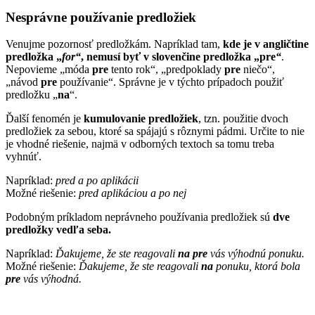
Nesprávne používanie predložiek
Venujme pozornosť predložkám. Napríklad tam,
kde je v angličtine
predložka „
for“
, nemusí byť v slovenčine predložka „pre
“
.
Nepovieme „móda
pre
tento rok“, „predpoklady
pre
niečo“,
„návod
pre
používanie“. Správne je v týchto prípadoch použiť
predložku „
na
“.
Ďalší fenomén je
kumulovanie predložiek
, tzn. použitie dvoch
predložiek za sebou, ktoré sa spájajú s rôznymi pádmi. Určite to nie
je vhodné riešenie, najmä v odborných textoch sa tomu treba
vyhnúť.
Napríklad:
pred a po aplikácii
Možné riešenie:
pred aplikáciou a po nej
Podobným príkladom neprávneho používania predložiek sú
dve
predložky vedľa seba.
Napríklad:
Ďakujeme, že ste reagovali
na pre
vás výhodnú ponuku.
Možné riešenie:
Ďakujeme, že ste reagovali
na
ponuku, ktorá bola
pre
vás výhodná.