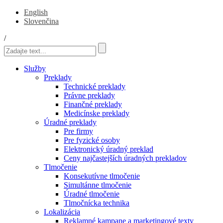
English
Slovenčina
/
Služby
Preklady
Technické preklady
Právne preklady
Finančné preklady
Medicínske preklady
Úradné preklady
Pre firmy
Pre fyzické osoby
Elektronický úradný preklad
Ceny najčastejších úradných prekladov
Tlmočenie
Konsekutívne tlmočenie
Simultánne tlmočenie
Úradné tlmočenie
Tlmočnícka technika
Lokalizácia
Reklamné kampane a marketingové texty