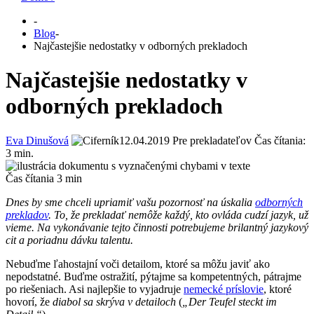
-
Blog
-
Najčastejšie nedostatky v odborných prekladoch
Najčastejšie nedostatky v
odborných prekladoch
Eva Dinušová
12.04.2019
Pre prekladateľov
Čas čítania:
3
min.
Čas čítania
3
min
Dnes by sme chceli upriamiť vašu pozornosť na úskalia
odborných
prekladov
. To, že prekladať nemôže každý, kto ovláda cudzí jazyk, už
vieme. Na vykonávanie tejto činnosti potrebujeme brilantný jazykový
cit a poriadnu dávku talentu.
Nebuďme ľahostajní voči detailom, ktoré sa môžu javiť ako
nepodstatné. Buďme ostražití, pýtajme sa kompetentných, pátrajme
po riešeniach. Asi najlepšie to vyjadruje
nemecké príslovie
, ktoré
hovorí, že
diabol sa skrýva v detailoch
(
„Der Teufel steckt im