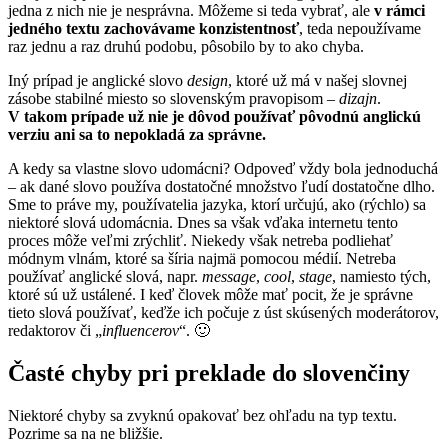
jedna z nich nie je nesprávna. Môžeme si teda vybrať, ale
v rámci
jedného textu zachovávame konzistentnosť
, teda nepoužívame
raz jednu a raz druhú podobu, pôsobilo by to ako chyba.
Iný prípad je anglické slovo
design
, ktoré už má v našej slovnej
zásobe stabilné miesto so slovenským pravopisom –
dizajn
.
V takom prípade už nie je dôvod používať pôvodnú anglickú
verziu ani sa to nepokladá za správne.
A kedy sa vlastne slovo udomácni? Odpoveď vždy bola jednoduchá
– ak dané slovo používa dostatočné množstvo ľudí dostatočne dlho.
Sme to práve my, používatelia jazyka, ktorí určujú, ako (rýchlo) sa
niektoré slová udomácnia. Dnes sa však vďaka internetu tento
proces môže veľmi zrýchliť. Niekedy však netreba podliehať
módnym vlnám, ktoré sa šíria najmä pomocou médií. Netreba
používať anglické slová, napr.
message
,
cool
,
stage
, namiesto tých,
ktoré sú už ustálené. I keď človek môže mať pocit, že je správne
tieto slová používať, keďže ich počuje z úst skúsených moderátorov,
redaktorov či „
influencerov
“. 🙂
Časté chyby pri preklade do slovenčiny
Niektoré chyby sa zvyknú opakovať bez ohľadu na typ textu.
Pozrime sa na ne bližšie.