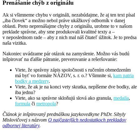
Prenášanie chýb z originálu
Ak si všimneme chybu v origináli, nezabúdajme, že aj ten text písal
„iba človek“ a možno nebol práve ukážkový odborník v danej
oblasti. Preto neprenášajme chyby z originálu, urobme to v našom
preklade správne, aby sme produkovali kvalitné texty a –
v neposlednom rade – aby z nich mal náš čitateľ úžitok. Je to predsa
naša vizitka.
Nakoniec uvádzame pár otázok na zamyslenie. Možno vás budú
inšpirovať na ďalšie pátranie, preverovanie a rešeršovanie:
Viete, že správny zápis spoločnosti s ručením obmedzením
má byť vo formáte NÁZOV, s. r. o.? Všimnite si,
kam patria
bodky a medzery
.
Viete, že ak je na konci vety skratka, nepíšeme dve bodky, ale
iba jednu?
Viete, ako sa správne skloňujú slová ako granula,
medaila
,
formula
či
metropola
?
Článok je inšpirovaný prednáškou jazykovedkyne PhDr. Sibyly
Mislovičovej s názvom
O
najčastejších nedostatkoch prekladov
odbornej literatúry
.