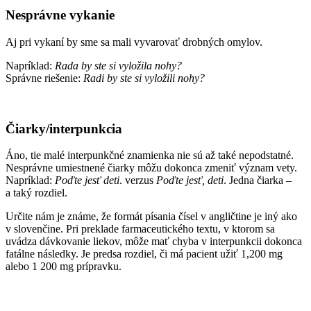
Nesprávne vykanie
Aj pri vykaní by sme sa mali vyvarovať drobných omylov.
Napríklad:
Rada by ste si vyložila nohy?
Správne riešenie:
Radi by ste si vyložili nohy?
Čiarky/interpunkcia
Áno, tie malé interpunkčné znamienka nie sú až také nepodstatné.
Nesprávne umiestnené čiarky môžu dokonca zmeniť význam vety.
Napríklad:
Poďte jesť deti
. verzus
Poďte jesť, deti
. Jedna čiarka –
a taký rozdiel.
Určite nám je známe, že formát písania čísel v angličtine je iný ako
v slovenčine. Pri preklade farmaceutického textu, v ktorom sa
uvádza dávkovanie liekov, môže mať chyba v interpunkcii dokonca
fatálne následky. Je predsa rozdiel, či má pacient užiť 1,200 mg
alebo 1 200 mg prípravku.