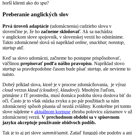
horší klienti ako do
spa
?
Preberanie anglických slov
Prvá úroveň adaptácie
(udomácnenia) cudzieho slova v
slovenčine je, že ho
začneme skloňovať
. Ak sa nachádza
v anglickom slove spojovník, v slovenskej verzii ho odstránime.
Takto zdomácnené slová sú napríklad
online, snackbar, nonstop,
startup
atď.
Keď sa slovo udomácni, začneme ho postupne prispôsobovať,
väčšinou
prepisovať podľa nášho pravopisu
. Napríklad slovo
startup
sa pravdepodobne časom bude písať
startap
, ale nevieme to
naisto.
Dobrý príklad slova, ktoré je v procese zdomácňovania, je výraz
cloud
verzus
klaud (cloudový, klaudový)
. Mnohým ľuďom,
primárne z IT prostredia, musí domáca podoba slova doslova biť do
očí. Často je to však otázka zvyku a po pár použitiach sa nám
zdomácnený spôsob písania už nezdá zvláštny. Konkrétne pri tomto
slove nájdeme v
aktuálnom korpuse
zhruba polovicu záznamov v už
zdomácnenej verzii.
V
prechodnom období sa v spisovnom
jazyku akceptuje používanie obidvoch podôb.
Tak je to aj pri slove
summit
/
samit
. Zatiaľ fungujú obe podoby a ani