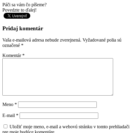
Páči sa vám čo píšeme?
Povedzte to ďalej!
Pridaj komentár
Vaša e-mailová adresa nebude zverejnená.
Vyžadované polia sú
označené
*
Komentár
*
Meno
*
E-mail
*
Uložiť moje meno, e-mail a webovú stránku v tomto prehliadači
pre moje budúce komentáre.