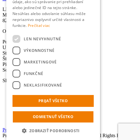
údaje, ako sú správanie pri prehliadaní
alebo jedinečné ID na tejto stránke.
LEXIKA s.r.o.
Nesúhlas alebo odvolanie súhlasu môže
Miletičova 21
nepriaznivo ovplyvniť určité vlastnosti a
821 09 Bratislava
funkcie.
Prečítať viac
Otváracie hodiny
LEN NEVYHNUTNÉ
Pondelok: 8:30-17:00 hod.
Utorok: 8:30-17:00 hod.
VÝKONNOSTNÉ
Streda: 8:30-17:00 hod.
Štvrtok: 8:30-17:00 hod.
MARKETINGOVÉ
Piatok: 8:30-17:00 hod.
Sobota - Nedeľa: Zatvorené
FUNKČNÉ
Služby
NEKLASIFIKOVANÉ
Preklady
Úradné preklady
PRIJAŤ VŠETKO
Tlmočenie
Lokalizácia
Výpočet normostrán
ODMIETNUŤ VŠETKO
Online prekladač
Portál pre dodávateľov
ZOBRAZIŤ PODROBNOSTI
Prihlásiť sa
Copyright © 2014 LEXIKA s.r.o., All Rights Reserved.