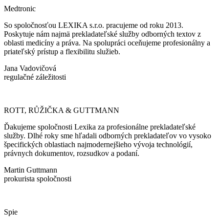
Medtronic
So spoločnosťou LEXIKA s.r.o. pracujeme od roku 2013.
Poskytuje nám najmä prekladateľské služby odborných textov z
oblasti medicíny a práva. Na spolupráci oceňujeme profesionálny a
priateľský prístup a flexibilitu služieb.
Jana Vadovičová
regulačné záležitosti
ROTT, RŮŽIČKA & GUTTMANN
Ďakujeme spoločnosti Lexika za profesionálne prekladateľské
služby. Dlhé roky sme hľadali odborných prekladateľov vo vysoko
špecifických oblastiach najmodernejšieho vývoja technológií,
právnych dokumentov, rozsudkov a podaní.
Martin Guttmann
prokurista spoločnosti
Spie