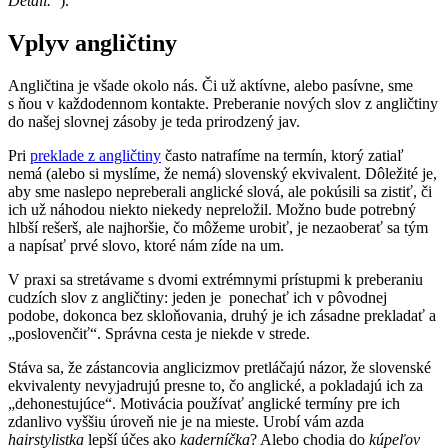
Detail.“
).
Vplyv angličtiny
Angličtina je všade okolo nás. Či už aktívne, alebo pasívne, sme
s ňou v každodennom kontakte. Preberanie nových slov z angličtiny
do našej slovnej zásoby je teda prirodzený jav.
Pri
preklade z angličtiny
často natrafíme na termín, ktorý zatiaľ
nemá (alebo si myslíme, že nemá) slovenský ekvivalent. Dôležité je,
aby sme naslepo nepreberali anglické slová, ale pokúsili sa zistiť, či
ich už náhodou niekto niekedy nepreložil. Možno bude potrebný
hlbší rešerš, ale najhoršie, čo môžeme urobiť, je nezaoberať sa tým
a napísať prvé slovo, ktoré nám zíde na um.
V praxi sa stretávame s dvomi extrémnymi prístupmi k preberaniu
cudzích slov z angličtiny: jeden je ponechať ich v pôvodnej
podobe, dokonca bez skloňovania, druhý je ich zásadne prekladať a
„poslovenčiť“. Správna cesta je niekde v strede.
Stáva sa, že zástancovia anglicizmov pretláčajú názor, že slovenské
ekvivalenty nevyjadrujú presne to, čo anglické, a pokladajú ich za
„dehonestujúce“. Motivácia používať anglické termíny pre ich
zdanlivo vyššiu úroveň nie je na mieste. Urobí vám azda
hairstylistka
lepší účes ako
kaderníčka
? Alebo chodia do
kúpeľov