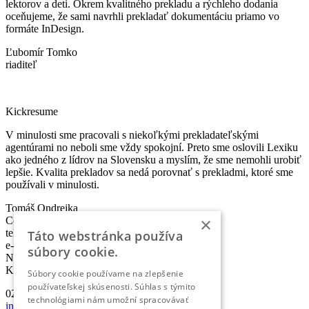
lektorov a deti. Okrem kvalitného prekladu a rýchleho dodania
oceňujeme, že sami navrhli prekladať dokumentáciu priamo vo
formáte InDesign.
Ľubomír Tomko
riaditeľ
Kickresume
V minulosti sme pracovali s niekoľkými prekladateľskými
agentúrami no neboli sme vždy spokojní. Preto sme oslovili Lexiku
ako jedného z lídrov na Slovensku a myslím, že sme nemohli urobiť
lepšie. Kvalita prekladov sa nedá porovnať s prekladmi, ktoré sme
používali v minulosti.
Tomáš Ondrejka
×
Co-founder & Head of Marketing
telefón:
+421 2 5010 6700
Táto webstránka používa
e-mail:
info@lexika.sk
súbory cookie.
Nájdete nás:
Kontakty
Súbory cookie používame na zlepšenie
používateľskej skúsenosti. Súhlas s týmito
02/501 067 00
technológiami nám umožní spracovávať
info@lexika.sk