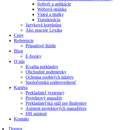
Softvér a aplikácie
Webová stránka
Videá a titulky
Transkreácia
Jazyková korektúra
Ako pracuje Lexika
Ceny
Referencie
Prípadové štúdie
Blog
E-booky
O nás
Kvalita prekladov
Obchodné podmienky
Ochrana osobných údajov
Spoločenská zodpovednosť
Kariéra
Prekladateľ (externe)
Projektový manažér
Prekladateľská stáž pre študentov
Asistent projektových manažérov
HR asistent
Kontakt
Domov