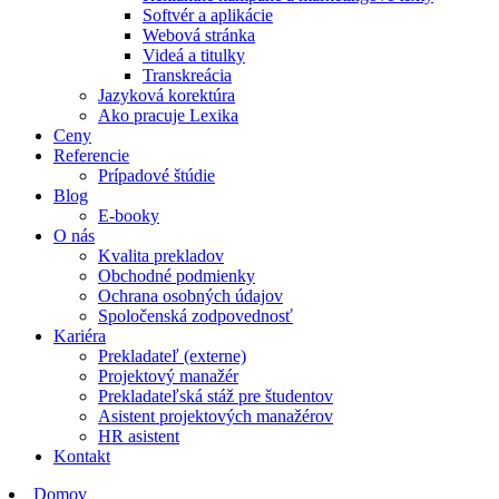
Softvér a aplikácie
Webová stránka
Videá a titulky
Transkreácia
Jazyková korektúra
Ako pracuje Lexika
Ceny
Referencie
Prípadové štúdie
Blog
E-booky
O nás
Kvalita prekladov
Obchodné podmienky
Ochrana osobných údajov
Spoločenská zodpovednosť
Kariéra
Prekladateľ (externe)
Projektový manažér
Prekladateľská stáž pre študentov
Asistent projektových manažérov
HR asistent
Kontakt
Domov