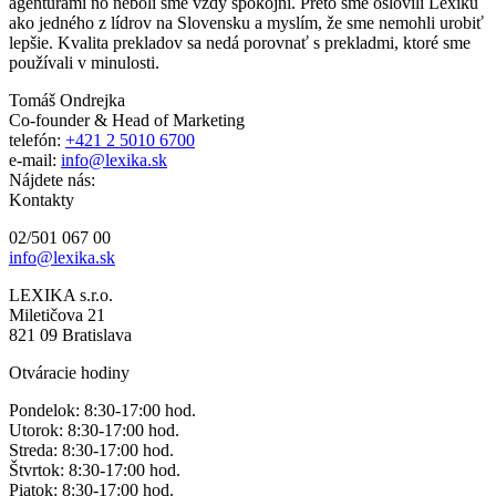
agentúrami no neboli sme vždy spokojní. Preto sme oslovili Lexiku
ako jedného z lídrov na Slovensku a myslím, že sme nemohli urobiť
lepšie. Kvalita prekladov sa nedá porovnať s prekladmi, ktoré sme
používali v minulosti.
Tomáš Ondrejka
Co-founder & Head of Marketing
telefón:
+421 2 5010 6700
e-mail:
info@lexika.sk
Nájdete nás:
Kontakty
02/501 067 00
info@lexika.sk
LEXIKA s.r.o.
Miletičova 21
821 09 Bratislava
Otváracie hodiny
Pondelok: 8:30-17:00 hod.
Utorok: 8:30-17:00 hod.
Streda: 8:30-17:00 hod.
Štvrtok: 8:30-17:00 hod.
Piatok: 8:30-17:00 hod.