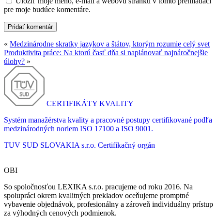
Uložiť moje meno, e-mail a webovú stránku v tomto prehliadači
pre moje budúce komentáre.
«
Medzinárodne skratky jazykov a štátov, ktorým rozumie celý svet
Produktivita práce: Na ktorú časť dňa si naplánovať najnáročnejšie
úlohy?
»
CERTIFIKÁTY KVALITY
Systém manažérstva kvality a pracovné postupy certifikované podľa
medzinárodných noriem ISO 17100 a ISO 9001.
TUV SUD SLOVAKIA s.r.o.
Certifikačný orgán
OBI
So spoločnosťou LEXIKA s.r.o. pracujeme od roku 2016. Na
spolupráci okrem kvalitných prekladov oceňujeme promptné
vybavenie objednávok, profesionálny a zároveň individuálny prístup
za výhodných cenových podmienok.