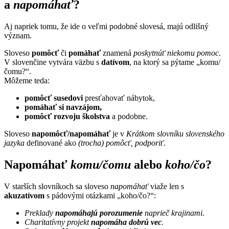
a
napomáhať
?
Aj napriek tomu, že ide o veľmi podobné slovesá, majú odlišný
význam.
Sloveso
pomôcť
či
pomáhať
znamená
poskytnúť niekomu pomoc
.
V slovenčine vytvára väzbu s
datívom
, na ktorý sa pýtame
„k
omu/
čomu?
“.
Môžeme teda:
pomôcť susedovi
presťahovať nábytok,
pomáhať si navzájom,
pomôcť rozvoju školstva
a podobne.
Sloveso
napomôcť/napomáhať
je v
Krátkom slovníku slovenského
jazyka
definované ako
(trocha) pomôcť, podporiť
.
Napomáhať
komu/čomu
alebo
koho/čo
?
V starších slovníkoch sa sloveso
napomáhať
viaže len s
akuzatívom
s pádovými otázkami
„k
oho/čo?
“:
Preklady
napomáhajú porozumenie
naprieč krajinami.
Charitatívny projekt
napomáha dobrú vec
.