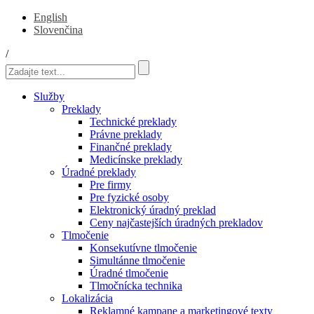
English
Slovenčina
/
Služby
Preklady
Technické preklady
Právne preklady
Finančné preklady
Medicínske preklady
Úradné preklady
Pre firmy
Pre fyzické osoby
Elektronický úradný preklad
Ceny najčastejších úradných prekladov
Tlmočenie
Konsekutívne tlmočenie
Simultánne tlmočenie
Úradné tlmočenie
Tlmočnícka technika
Lokalizácia
Reklamné kampane a marketingové texty