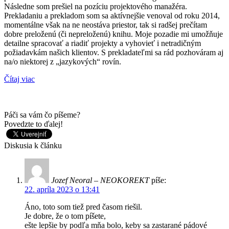
Následne som prešiel na pozíciu projektového manažéra.
Prekladaniu a prekladom som sa aktívnejšie venoval od roku 2014,
momentálne však na ne neostáva priestor, tak si radšej prečítam
dobre preloženú (či nepreloženú) knihu. Moje pozadie mi umožňuje
detailne spracovať a riadiť projekty a vyhovieť i netradičným
požiadavkám našich klientov. S prekladateľmi sa rád pozhováram aj
na/o niektorej z „jazykových“ rovín.
Čítaj viac
Páči sa vám čo píšeme?
Povedzte to ďalej!
Diskusia k článku
Jozef Neoral – NEOKOREKT
píše:
22. apríla 2023 o 13:41
Áno, toto som tiež pred časom riešil.
Je dobre, že o tom píšete,
ešte lepšie by podľa mňa bolo, keby sa zastarané pádové