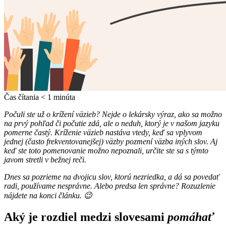
Čas čítania
< 1
minúta
Počuli ste už o krížení väzieb? Nejde o lekársky výraz, ako sa možno
na prvý pohľad či počutie zdá, ale o neduh, ktorý je v našom jazyku
pomerne častý. Kríženie väzieb nastáva vtedy, keď sa vplyvom
jednej (často frekventovanejšej) väzby pozmení väzba iných slov. Aj
keď ste toto pomenovanie možno nepoznali, určite ste sa s týmto
javom stretli v bežnej reči.
Dnes sa pozrieme na dvojicu slov, ktorú nezriedka, a dá sa povedať
radi, používame nesprávne. Alebo predsa len správne? Rozuzlenie
nájdete na konci článku. 😉
Aký je rozdiel medzi slovesami
pomáhať