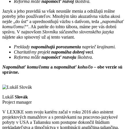
Reforma môže
napomôcť rozvoj
školstva.
Jazyk a jeho pravidlá sa však neustále menia a odrážajú reálne
potreby jeho používateľov. Mnohým táto akuzatívna väzba akosi
nejde „do úst“ a uprednostňujú väzbu s datívom, teda „
napomáhať
komu/čomu?“.
Ak patríte do tohto tábora, máme pre vás dobrú
správu. V najnovšom
Slovníku súčasného slovenského jazyka
nájdete ako spisovný už aj tento variant.
Preklady
napomáhajú porozumeniu
naprieč krajinami.
Charitatívny projekt
napomáha dobrej veci
.
Reforma môže
napomôcť rozvoju
školstva.
Napomáhať komu/čomu
a
napomáhať
koho/čo –
obe verzie sú
správne.
Lukáš
Slovák
Project manager
V LEXIKE som svoju kariéru začal v roku 2016 ako asistent
projektových manažérov a s prestávkami na pracovno-jazykové
pobyty v USA a Taliansku som postupne dokončil štúdium
prekladateľstva a tlmočníctva v kombinácii angličtina-taliančina.