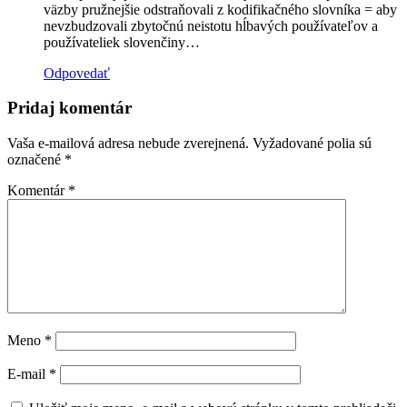
väzby pružnejšie odstraňovali z kodifikačného slovníka = aby
nevzbudzovali zbytočnú neistotu hĺbavých používateľov a
používateliek slovenčiny…
Odpovedať
Pridaj komentár
Vaša e-mailová adresa nebude zverejnená.
Vyžadované polia sú
označené
*
Komentár
*
Meno
*
E-mail
*