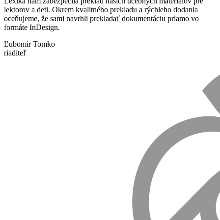
Lexika nám zabezpečila preklad našich učebných materiálov pre
lektorov a deti. Okrem kvalitného prekladu a rýchleho dodania
oceňujeme, že sami navrhli prekladať dokumentáciu priamo vo
formáte InDesign.
Ľubomír Tomko
riaditeľ