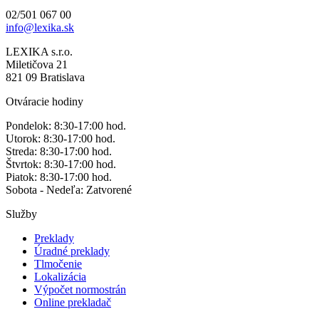
02/501 067 00
info@lexika.sk
LEXIKA s.r.o.
Miletičova 21
821 09 Bratislava
Otváracie hodiny
Pondelok: 8:30-17:00 hod.
Utorok: 8:30-17:00 hod.
Streda: 8:30-17:00 hod.
Štvrtok: 8:30-17:00 hod.
Piatok: 8:30-17:00 hod.
Sobota - Nedeľa: Zatvorené
Služby
Preklady
Úradné preklady
Tlmočenie
Lokalizácia
Výpočet normostrán
Online prekladač