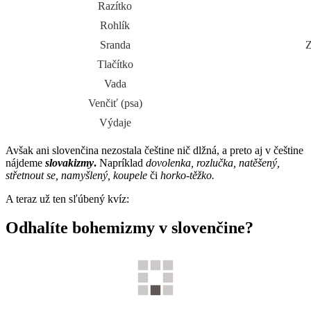
Razítko
Rohlík
Sranda
Z
Tlačítko
Vada
Venčiť (psa)
Výdaje
Avšak ani slovenčina nezostala češtine nič dlžná, a preto aj v češtine
nájdeme
slovakizmy
.
Napríklad
dovolenka, rozlučka, natěšený,
střetnout se,
namyšlený, koupele
či
horko-těžko.
A teraz už ten sľúbený kvíz:
Odhalíte bohemizmy v slovenčine?