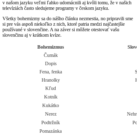
v našom jazyku veľmi ľahko udomácnili aj kvôli tomu, že v našich
televíziách často sledujeme programy v českom jazyku.
Všetky bohemizmy sa do nášho článku nezmestia, no pripravili sme
si pre vás aspoň niekoľko z nich, ktoré patria medzi najčastejšie
používané v slovenčine. A na záver si môžete otestovať vašu
slovenčinu aj v krátkom kvíze.
Bohemizmus
Slov
Čumák
Dopis
Fena, fenka
S
Hranolky
Kľud
Kotník
Kukátko
Nerez
Nehr
Podtržník
Po
Pomazánka