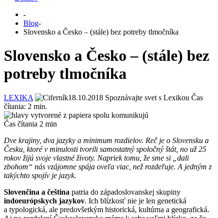
-
Blog
-
Slovensko a Česko – (stále) bez potreby tlmočníka
Slovensko a Česko – (stále) bez
potreby tlmočníka
LEXIKA
18.10.2018
Spoznávajte svet s Lexikou
Čas
čítania:
2
min.
Čas čítania
2
min
Dve krajiny, dva jazyky a minimum rozdielov. Reč je o Slovensku a
Česku, ktoré v minulosti tvorili samostatný spoločný štát, no už 25
rokov žijú svoje vlastné životy. Napriek tomu, že sme si „dali
zbohom“ nás vzájomne spája oveľa viac, než rozdeľuje. A jedným z
takýchto spojív je jazyk.
Slovenčina a čeština
patria do západoslovanskej skupiny
indoeurópskych jazykov
. Ich blízkosť nie je len genetická
a typologická, ale predovšetkým historická, kultúrna a geografická.