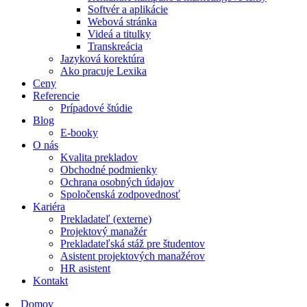
Softvér a aplikácie
Webová stránka
Videá a titulky
Transkreácia
Jazyková korektúra
Ako pracuje Lexika
Ceny
Referencie
Prípadové štúdie
Blog
E-booky
O nás
Kvalita prekladov
Obchodné podmienky
Ochrana osobných údajov
Spoločenská zodpovednosť
Kariéra
Prekladateľ (externe)
Projektový manažér
Prekladateľská stáž pre študentov
Asistent projektových manažérov
HR asistent
Kontakt
Domov