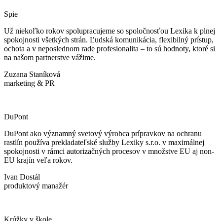
Spie
Už niekoľko rokov spolupracujeme so spoločnosťou Lexika k plnej
spokojnosti všetkých strán. Ľudská komunikácia, flexibilný prístup,
ochota a v neposlednom rade profesionalita – to sú hodnoty, ktoré si
na našom partnerstve vážime.
Zuzana Staníková
marketing & PR
DuPont
DuPont ako významný svetový výrobca prípravkov na ochranu
rastlín používa prekladateľské služby Lexiky s.r.o. v maximálnej
spokojnosti v rámci autorizačných procesov v množstve EU aj non-
EU krajín veľa rokov.
Ivan Dostál
produktový manažér
Krúžky v škole