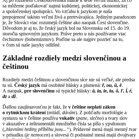
Aj po rozdelení Československa máme k sebe veľmi blízko, za čo
sa môžeme poďakovať najmä kultúrnej, politickej, ekonomickej
a spoločenskej spolupráci. Vo vzťahu k jazykom je naša
prepojenosť takisto veľmi živá a pretrvávajúca. Jediným paradoxom
je, že Slováci viac rozumejú češtine ako naopak Česi slovenčine.
Dôvodom je aj to, že český jazyk bol na Slovensku od 15. do 19.
storočia spisovným jazykom. Práve preto u nás používame viac
čechizmov (bohemizmov). Poďme sa ale najprv pozrieť na to,
v čom sú naše jazyky odlišné.
Základné rozdiely medzi slovenčinou a
češtinou
Rozdiely medzi češtinou a slovenčinou síce nie sú veľké, ale predsa
tu sú.
Český jazyk
má osobitné hlásky a písmená:
ř, ou, ů, ě
.
A naopak,
pre slovenčinu
sú typické hlásky:
ä, ia, ie, iu, ô, ľ, ĺ, ŕ,
dz
a
dž
.
Ďalšou zaujímavosťou je fakt, že
v češtine neplatí zákon
o rytmickom krátení
(
mládí
,
dávám
). Z pohľadu morfológie a
syntaxu sa v češtine používa
vokatív
(
pane
,
slečno
) a tvary slov
v akuzatíve a inštrumentáli množného čísla sa píšu s ypsilonom
(„
hlavními hrdin
y
příběhu jsou...“
). Prídavné mená majú menný tvar
v prísudku (
je nemocen
) a slovesá či podstatné mená majú dvojtvary