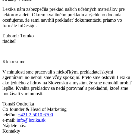
Lexika nám zabezpečila preklad našich učebných materiálov pre
lektorov a deti. Okrem kvalitného prekladu a rýchleho dodania
oceňujeme, že sami navrhli prekladať dokumentáciu priamo vo
formáte InDesign.
Ľubomír Tomko
riaditeľ
Kickresume
V minulosti sme pracovali s niekoľkými prekladateľskými
agentúrami no neboli sme vždy spokojní. Preto sme oslovili Lexiku
ako jedného z lídrov na Slovensku a myslím, že sme nemohli urobiť
lepšie. Kvalita prekladov sa nedá porovnať s prekladmi, ktoré sme
používali v minulosti.
Tomáš Ondrejka
Co-founder & Head of Marketing
telefón:
+421 2 5010 6700
e-mail:
info@lexika.sk
Nájdete nás:
Kontakty