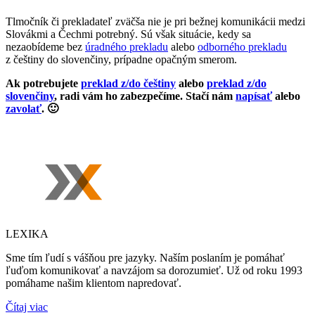
Tlmočník či prekladateľ zväčša nie je pri bežnej komunikácii medzi
Slovákmi a Čechmi potrebný. Sú však situácie, kedy sa
nezaobídeme bez
úradného prekladu
alebo
odborného prekladu
z češtiny do slovenčiny, prípadne opačným smerom.
Ak potrebujete
preklad z/do češtiny
alebo
preklad z/do
slovenčiny
, radi vám ho zabezpečíme. Stačí nám
napísať
alebo
zavolať
. 🙂
LEXIKA
Sme tím ľudí s vášňou pre jazyky. Naším poslaním je pomáhať
ľuďom komunikovať a navzájom sa dorozumieť. Už od roku 1993
pomáhame našim klientom napredovať.
Čítaj viac