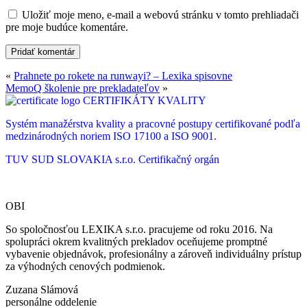
Uložiť moje meno, e-mail a webovú stránku v tomto prehliadači
pre moje budúce komentáre.
«
Prahnete po rokete na runwayi? – Lexika spisovne
MemoQ školenie pre prekladateľov
»
CERTIFIKÁTY KVALITY
Systém manažérstva kvality a pracovné postupy certifikované podľa
medzinárodných noriem ISO 17100 a ISO 9001.
TUV SUD SLOVAKIA s.r.o.
Certifikačný orgán
OBI
So spoločnosťou LEXIKA s.r.o. pracujeme od roku 2016. Na
spolupráci okrem kvalitných prekladov oceňujeme promptné
vybavenie objednávok, profesionálny a zároveň individuálny prístup
za výhodných cenových podmienok.
Zuzana Slámová
personálne oddelenie