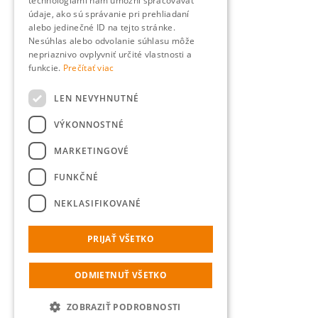
technológiami nám umožní spracovávať
údaje, ako sú správanie pri prehliadaní
alebo jedinečné ID na tejto stránke.
Nesúhlas alebo odvolanie súhlasu môže
nepriaznivo ovplyvniť určité vlastnosti a
funkcie.
Prečítať viac
LEN NEVYHNUTNÉ
VÝKONNOSTNÉ
MARKETINGOVÉ
FUNKČNÉ
NEKLASIFIKOVANÉ
PRIJAŤ VŠETKO
ODMIETNUŤ VŠETKO
ZOBRAZIŤ PODROBNOSTI