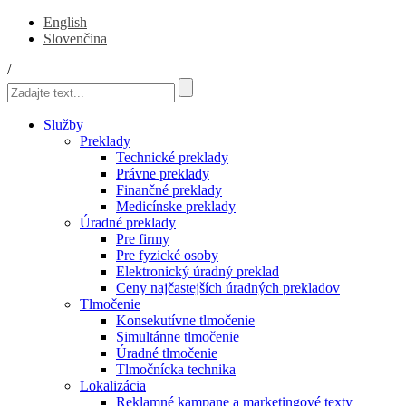
English
Slovenčina
/
Služby
Preklady
Technické preklady
Právne preklady
Finančné preklady
Medicínske preklady
Úradné preklady
Pre firmy
Pre fyzické osoby
Elektronický úradný preklad
Ceny najčastejších úradných prekladov
Tlmočenie
Konsekutívne tlmočenie
Simultánne tlmočenie
Úradné tlmočenie
Tlmočnícka technika
Lokalizácia
Reklamné kampane a marketingové texty