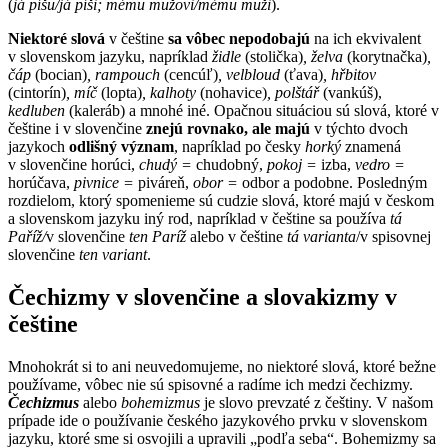
(
já píšu/já píši; mému mužovi/mému muži
).
Niektoré slová
v češtine
sa vôbec nepodobajú
na ich ekvivalent
v slovenskom jazyku, napríklad
židle
(stolička)
, želva
(korytnačka)
,
čáp
(bocian)
, rampouch
(cencúľ)
, velbloud
(ťava)
, hřbitov
(cintorín)
, míč
(lopta)
, kalhoty
(nohavice)
, polštář
(vankúš),
kedluben
(kaleráb) a mnohé iné. Opačnou situáciou sú slová, ktoré v
češtine i v slovenčine
znejú rovnako, ale majú
v týchto dvoch
jazykoch
odlišný význam
, napríklad po česky
horký
znamená
v slovenčine horúci,
chudý =
chudobný,
pokoj =
izba,
vedro =
horúčava,
pivnice =
piváreň,
obor =
odbor a podobne. Posledným
rozdielom, ktorý spomenieme sú cudzie slová, ktoré majú v českom
a slovenskom jazyku iný rod, napríklad v češtine sa používa
tá
Paříž/
v slovenčine
ten Paríž
alebo v češtine
tá varianta
/v spisovnej
slovenčine
ten variant
.
Čechizmy v slovenčine a slovakizmy v
češtine
Mnohokrát si to ani neuvedomujeme, no niektoré slová, ktoré bežne
používame, vôbec nie sú spisovné a radíme ich medzi čechizmy.
Čechizmus
alebo
bohemizmus
je slovo prevzaté z češtiny. V našom
prípade ide o používanie českého jazykového prvku v slovenskom
jazyku, ktoré sme si osvojili a upravili „podľa seba“. Bohemizmy sa