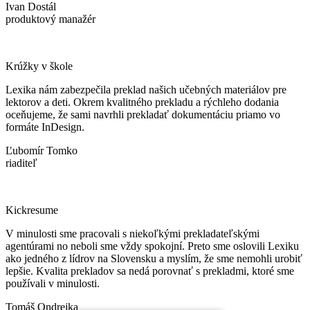
Ivan Dostál
produktový manažér
Krúžky v škole
Lexika nám zabezpečila preklad našich učebných materiálov pre
lektorov a deti. Okrem kvalitného prekladu a rýchleho dodania
oceňujeme, že sami navrhli prekladať dokumentáciu priamo vo
formáte InDesign.
Ľubomír Tomko
riaditeľ
Kickresume
V minulosti sme pracovali s niekoľkými prekladateľskými
agentúrami no neboli sme vždy spokojní. Preto sme oslovili Lexiku
ako jedného z lídrov na Slovensku a myslím, že sme nemohli urobiť
lepšie. Kvalita prekladov sa nedá porovnať s prekladmi, ktoré sme
používali v minulosti.
Tomáš Ondrejka