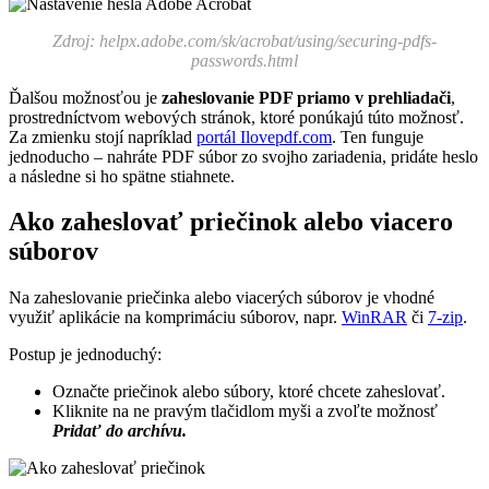
Zdroj: helpx.adobe.com/sk/acrobat/using/securing-pdfs-
passwords.html
Ďalšou možnosťou je
zaheslovanie PDF priamo v prehliadači
,
prostredníctvom webových stránok, ktoré ponúkajú túto možnosť.
Za zmienku stojí napríklad
portál Ilovepdf.com
. Ten funguje
jednoducho – nahráte PDF súbor zo svojho zariadenia, pridáte heslo
a následne si ho spätne stiahnete.
Ako zaheslovať priečinok alebo viacero
súborov
Na zaheslovanie priečinka alebo viacerých súborov je vhodné
využiť aplikácie na komprimáciu súborov,
napr.
WinRAR
či
7-zip
.
Postup je jednoduchý:
Označte priečinok alebo súbory, ktoré chcete zaheslovať.
Kliknite na ne pravým tlačidlom myši a zvoľte možnosť
Pridať do archívu.