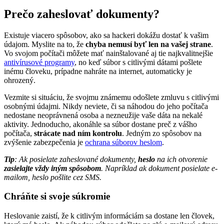
Prečo zaheslovať dokumenty?
Existuje viacero spôsobov, ako sa hackeri dokážu dostať k vašim
údajom. Myslite na to, že
chyba nemusí byť len na vašej strane
.
Vo svojom počítači môžete mať nainštalované aj tie najkvalitnejšie
antivírusové programy
, no keď súbor s citlivými dátami pošlete
inému človeku, prípadne nahráte na internet, automaticky je
ohrozený.
Vezmite si situáciu, že svojmu známemu odošlete zmluvu s citlivými
osobnými údajmi. Nikdy neviete, či sa náhodou do jeho počítača
nedostane neoprávnená osoba a nezneužije vaše dáta na nekalé
aktivity. Jednoducho, akonáhle sa súbor dostane preč z vášho
počítača,
strácate nad ním kontrolu
. Jedným zo spôsobov na
zvýšenie zabezpečenia je
ochrana súborov heslom
.
Tip
: Ak posielate zaheslované dokumenty,
heslo
na ich otvorenie
zasielajte vždy iným spôsobom
. Napríklad ak dokument posielate e-
mailom, heslo pošlite cez SMS.
Chráňte si svoje súkromie
Heslovanie zaistí, že k citlivým informáciám sa dostane len človek,