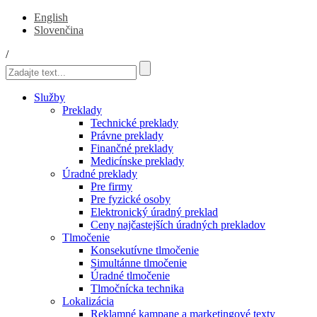
English
Slovenčina
/
Služby
Preklady
Technické preklady
Právne preklady
Finančné preklady
Medicínske preklady
Úradné preklady
Pre firmy
Pre fyzické osoby
Elektronický úradný preklad
Ceny najčastejších úradných prekladov
Tlmočenie
Konsekutívne tlmočenie
Simultánne tlmočenie
Úradné tlmočenie
Tlmočnícka technika
Lokalizácia
Reklamné kampane a marketingové texty