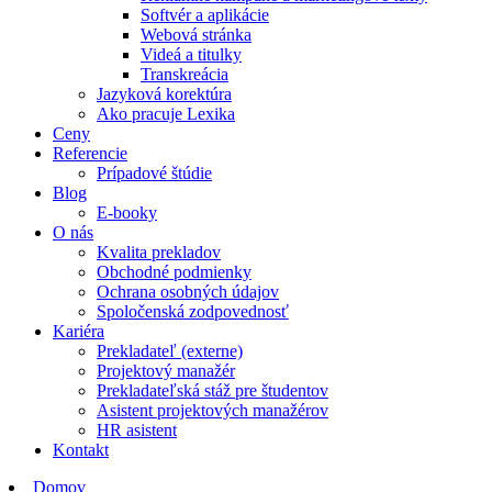
Softvér a aplikácie
Webová stránka
Videá a titulky
Transkreácia
Jazyková korektúra
Ako pracuje Lexika
Ceny
Referencie
Prípadové štúdie
Blog
E-booky
O nás
Kvalita prekladov
Obchodné podmienky
Ochrana osobných údajov
Spoločenská zodpovednosť
Kariéra
Prekladateľ (externe)
Projektový manažér
Prekladateľská stáž pre študentov
Asistent projektových manažérov
HR asistent
Kontakt
Domov