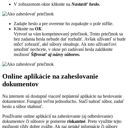
V zobrazenom okne kliknite na
Nastaviť heslo.
Zadajte heslo a pre overenie ho zopakujte o pole nižšie.
Kliknite na
OK
.
Vytvorí sa vám komprimovaný priečinok. Tento priečinok sa
bez zadania hesla nebude dať rozbaliť. Avšak užívateľ si bude
môcť zobraziť, aké súbory obsahuje. Ak toto užívateľovi
umožniť nechcete, v okne pri zadávaní hesla zakliknite
možnosť
Šifrovať aj názvy súborov.
Online aplikácie na zaheslovanie
dokumentov
Na internete sú dostupné viaceré neplatené aplikácie na heslovanie
dokumentov. Fungujú veľmi jednoducho. Stačí nahrať súbor, zadať
heslo a súbor stiahnuť.
Používanie online aplikácií na zaheslovanie (aj odheslovanie)
dokumentov či súborov je pomerne
riskantné
. Preto využitie tejto
možnosti vždy dobre zvážte. Ak raz nejaké informácie či súbory