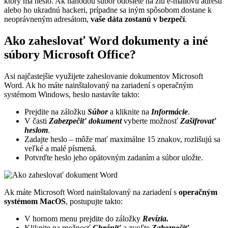
ktorý má heslo. Ak náhodou súbor odošlete na zlú e-mailovú adresu
alebo ho ukradnú hackeri, prípadne sa iným spôsobom dostane k
neoprávneným adresátom,
vaše dáta zostanú v bezpečí
.
Ako zaheslovať Word dokumenty a iné
súbory Microsoft Office?
Asi najčastejšie využijete zaheslovanie dokumentov Microsoft
Word. Ak ho máte nainštalovaný na zariadení s operačným
systémom Windows, heslo nastavíte takto:
Prejdite na záložku
Súbor
a kliknite na
Informácie
.
V časti
Zabezpečiť dokument
vyberte možnosť
Zašifrovať
heslom
.
Zadajte heslo – môže mať maximálne 15 znakov, rozlišujú sa
veľké a malé písmená.
Potvrďte heslo jeho opätovným zadaním a súbor uložte.
Ak máte Microsoft Word nainštalovaný na zariadení s
operačným
systémom MacOS
, postupujte takto:
V hornom menu prejdite do záložky
Revízia.
Kliknite na možnosť
Chrániť
a zvoľte
Zabezpečiť