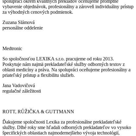
spolupráci okrem kvalitných prekladov oceňujeme promptné
vybavenie objednávok, profesionálny a zároveň individuálny prístup
za výhodných cenových podmienok.
Zuzana Slámová
personálne oddelenie
Medtronic
So spoločnosťou LEXIKA s.r.o. pracujeme od roku 2013.
Poskytuje nám najmä prekladateľské služby odborných textov z
oblasti medicíny a práva. Na spolupráci oceňujeme profesionálny a
priateľský prístup a flexibilitu služieb.
Jana Vadovičová
regulačné záležitosti
ROTT, RŮŽIČKA & GUTTMANN
Ďakujeme spoločnosti Lexika za profesionálne prekladateľské
služby. Dlhé roky sme hľadali odborných prekladateľov vo vysoko
špecifických oblastiach najmodernejšieho vývoja technológií,