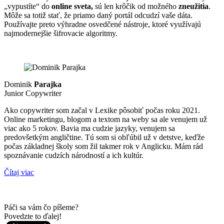
„vypustíte“ do
online sveta,
sú len krôčik od možného
zneužitia
.
Môže sa totiž stať, že priamo daný portál odcudzí vaše dáta.
Používajte preto výhradne osvedčené nástroje, ktoré využívajú
najmodernejšie šifrovacie algoritmy.
Dominik
Parajka
Junior Copywriter
Ako copywriter som začal v Lexike pôsobiť počas roku 2021.
Online marketingu, blogom a textom na weby sa ale venujem už
viac ako 5 rokov. Bavia ma cudzie jazyky, venujem sa
predovšetkým angličtine. Tú som si obľúbil už v detstve, keďže
počas základnej školy som žil takmer rok v Anglicku. Mám rád
spoznávanie cudzích národností a ich kultúr.
Čítaj viac
Páči sa vám čo píšeme?
Povedzte to ďalej!