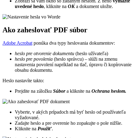
Zobrazí sa vám okno so zadaným heslom. Z neho
vymažte
uvedené heslo
, kliknite na
OK
a dokument uložte.
Ako zaheslovať PDF súbor
Adobe Acrobat
ponúka dva typ
y heslovania dokumentov:
heslo pre otvorenie dokumentu
(heslo užívateľa)
heslo pre povolenia
(heslo správcu) – slúži na zmenu
nastavenia povolení napríklad na tlač, úpravu či kopírovanie
obsahu dokumentu.
Heslo nastavíte takto:
Prejdite na záložku
Súbor
a kliknite na
Ochrana heslom.
Vyberte, v akých prípadoch má byť heslo od používateľa
vyžadované.
Zadajte heslo a pre overenie ho zopakujte o pole nižšie.
Kliknite na
Použiť
.