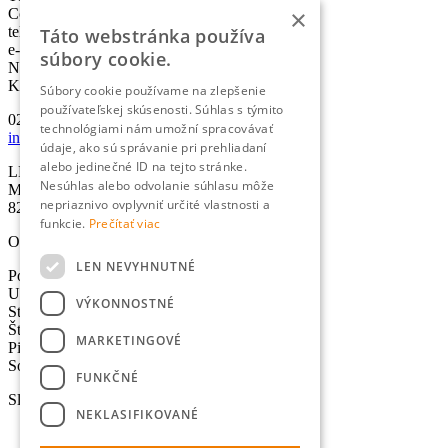
×
Co-founder & Head of Marketing
telefón:
+421 2 5010 6700
Táto webstránka používa
e-mail:
info@lexika.sk
súbory cookie.
Nájdete nás:
Kontakty
Súbory cookie používame na zlepšenie
používateľskej skúsenosti. Súhlas s týmito
02/501 067 00
technológiami nám umožní spracovávať
info@lexika.sk
údaje, ako sú správanie pri prehliadaní
alebo jedinečné ID na tejto stránke.
LEXIKA s.r.o.
Nesúhlas alebo odvolanie súhlasu môže
Miletičova 21
nepriaznivo ovplyvniť určité vlastnosti a
821 09 Bratislava
funkcie.
Prečítať viac
Otváracie hodiny
LEN NEVYHNUTNÉ
Pondelok: 8:30-17:00 hod.
Utorok: 8:30-17:00 hod.
VÝKONNOSTNÉ
Streda: 8:30-17:00 hod.
Štvrtok: 8:30-17:00 hod.
MARKETINGOVÉ
Piatok: 8:30-17:00 hod.
Sobota - Nedeľa: Zatvorené
FUNKČNÉ
Služby
NEKLASIFIKOVANÉ
Preklady