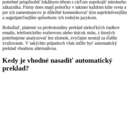
potrebné prispôsobiť lokálnym trhom s cieľom uspokojiť miestneho
zákazníka. Firmy dnes majú pobočky v takmer každom kúte sveta a
pre ich zamestnancov je dôležité komunikovať tým najefektívnejším
a najprijateľnejším spôsobom: ich rodným jazykom.
Bohužiaľ, platenie za profesionálny preklad niekoľkých riadkov
emailu, telefonického rozhovoru alebo tisícok strán, z ktorých
potrebujeme analyzovať len zlomok, zvyčajne nestojí za ďalšie
zvažovanie. V takýchto prípadoch však môže byť automatický
preklad vhodnou alternatívou.
Kedy je vhodné nasadiť automatický
preklad?
Automatický preklad sa oplatí využiť, najmä keď potrebujete
preložiť:
rozsiahlu dokumentáciu (stovky až tisícky strán) s
limitovaným rozpočtom,
množstvo užívateľských údajov (komentárov, príspevkov,
otázok...),
rozsiahle texty s časovo obmedzenou platnosťou,
často sa opakujúce otázky/texty/dopyty.