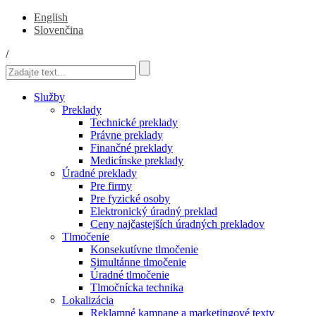
English
Slovenčina
/
Služby
Preklady
Technické preklady
Právne preklady
Finančné preklady
Medicínske preklady
Úradné preklady
Pre firmy
Pre fyzické osoby
Elektronický úradný preklad
Ceny najčastejších úradných prekladov
Tlmočenie
Konsekutívne tlmočenie
Simultánne tlmočenie
Úradné tlmočenie
Tlmočnícka technika
Lokalizácia
Reklamné kampane a marketingové texty