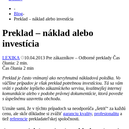
-
Blog
-
Preklad – náklad alebo investícia
Preklad – náklad alebo
investícia
LEXIKA
10.04.2013
Pre zákazníkov – Odborné preklady
Čas
čítania:
2
min.
Čas čítania
2
min
Preklad je často vnímaný ako nevyhnutná nákladová položka. Vo
väčšine prípadov je však preklad potrebnou investíciou. Tá sa vám
vráti v podobe lepšieho zákazníckeho servisu, kvalitnejšej internej
komunikácie alebo v podobe právnej dokumentácie, ktorá povedie
s úspešnému uzavretiu obchodu
.
Uznáte sami, že v týchto prípadoch sa neodporúča „šetriť“ za každú
cenu, ale skôr dôkladne si zvážiť
garanciu kvality
,
profesionalitu
a
tiež
referencie
prekladateľskej spoločnosti.