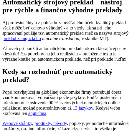
Automatický strojový preklad – nástroj
pre rýchle a finančne výhodné preklady
Aj profesionálny a z pohľadu zamýšľaného účelu kvalitný preklad
však môže byť cenovo výhodný - a to vtedy, ak sa pri jeho
spracovaní použije tzv. automatický preklad (tiež sa nazýva strojový
preklad z anglického
machine translation
, v skratke MT).
Zároveň pri použití automatického prekladu okrem klesajúcej ceny
klesá tiež čas potrebný na jeho realizáciu – preloženie textu je
výrazne kratšie pri automatickom preklade, než pri preklade ľuďmi.
Kedy sa rozhodnúť pre automatický
preklad?
Popri rozvíjajúcej sa globálnej ekonomike firmy potrebujú čoraz
viac komunikovať vo väčšom počte jazykov. Podľa posledných
prieskumov je oslovenie 90 % svetových ekonomických online
príležitostí možné prostredníctvom až
13 jazykov
. Kedysi webu
kraľovala len
angličtina
.
Webové stránky
,
produkty, návody
, popisky, jednoduché informácie,
brožúrky, on-line informácie, zákaznícky servis – to všetko je