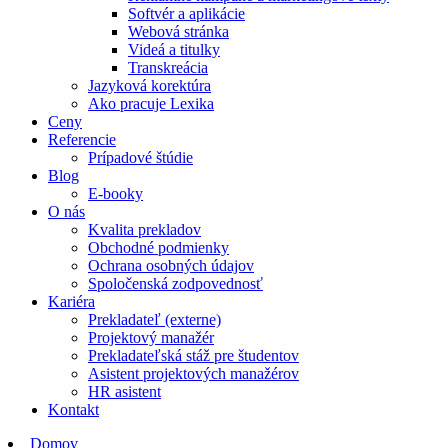
Softvér a aplikácie
Webová stránka
Videá a titulky
Transkreácia
Jazyková korektúra
Ako pracuje Lexika
Ceny
Referencie
Prípadové štúdie
Blog
E-booky
O nás
Kvalita prekladov
Obchodné podmienky
Ochrana osobných údajov
Spoločenská zodpovednosť
Kariéra
Prekladateľ (externe)
Projektový manažér
Prekladateľská stáž pre študentov
Asistent projektových manažérov
HR asistent
Kontakt
Domov