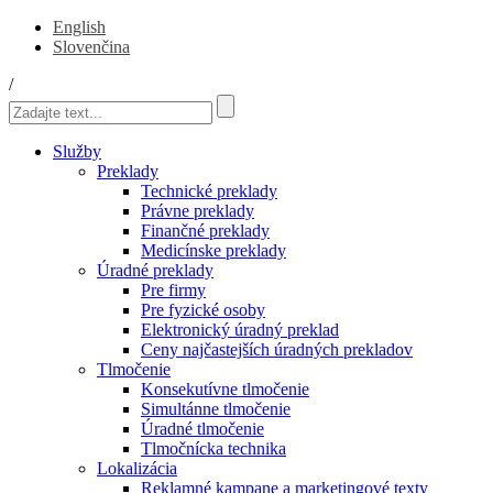
English
Slovenčina
/
Služby
Preklady
Technické preklady
Právne preklady
Finančné preklady
Medicínske preklady
Úradné preklady
Pre firmy
Pre fyzické osoby
Elektronický úradný preklad
Ceny najčastejších úradných prekladov
Tlmočenie
Konsekutívne tlmočenie
Simultánne tlmočenie
Úradné tlmočenie
Tlmočnícka technika
Lokalizácia
Reklamné kampane a marketingové texty