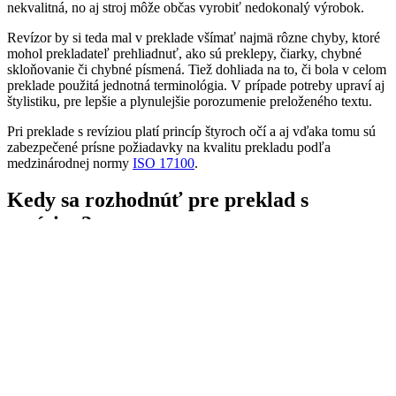
nekvalitná, no aj stroj môže občas vyrobiť nedokonalý výrobok.
Revízor by si teda mal v preklade všímať najmä rôzne chyby, ktoré
mohol prekladateľ prehliadnuť, ako sú preklepy, čiarky, chybné
skloňovanie či chybné písmená. Tiež dohliada na to, či bola v celom
preklade použitá jednotná terminológia. V prípade potreby upraví aj
štylistiku, pre lepšie a plynulejšie porozumenie preloženého textu.
Pri preklade s revíziou platí princíp štyroch očí a aj vďaka tomu sú
zabezpečené prísne požiadavky na kvalitu prekladu podľa
medzinárodnej normy
ISO 17100
.
Kedy sa rozhodnúť pre preklad s
revíziou?
Pokiaľ si vaša firma vedie vlastnú dokumentáciu alebo potrebujete
preklad textu pre interné účely, stačí vám aj preklad bez revízie.
„Internými účelmi“ myslíme najmä prípady, kedy potrebujete text
preložiť z cudzieho jazyka do slovenčiny, aby ste zistili o čom
vlastne je. Napríklad vám príde faktúra za služby od zahraničnej
spoločnosti a pre lepšie pochopenie ju chcete mať preloženú
z angličtiny do slovenčiny
. V takom prípade je preklad bez revízie
postačujúci na to, aby ste dostali preklad v dostačujúcej kvalite a
boli si istý, že na ňom pracoval prekladateľ, ktorý sa
v ekonómii