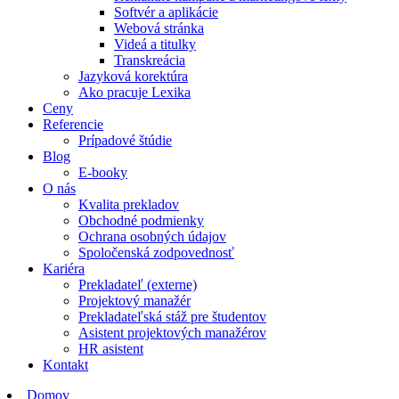
Softvér a aplikácie
Webová stránka
Videá a titulky
Transkreácia
Jazyková korektúra
Ako pracuje Lexika
Ceny
Referencie
Prípadové štúdie
Blog
E-booky
O nás
Kvalita prekladov
Obchodné podmienky
Ochrana osobných údajov
Spoločenská zodpovednosť
Kariéra
Prekladateľ (externe)
Projektový manažér
Prekladateľská stáž pre študentov
Asistent projektových manažérov
HR asistent
Kontakt
Domov