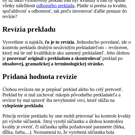
by už takto vyhotovený preklad mal byť kvalitný a mal by spĺňať
všetky náležitosti
odborného prekladu
. Platíte si predsa za kvalitu,
spoľahlivosť a odbornosť, tak prečo investovať ďalšie peniaze do
revízie?
Revízia prekladu
Vysvetlime si najskôr,
čo je to revízia
. Jednoducho povedané, ide o
kontrolu prekladu druhým nezávislým prekladateľom –
revízorom
,
ktorý má tie isté kvalifikácie ako samotný prekladateľ. Jeho úlohou
je
porovnať originál s prekladom a skontrolovať
preklad po
obsahovej, gramatickej a terminologickej stránke.
Pridaná hodnota revízie
Úlohou revízora nie je prepísať preklad alebo ho celý pretvoriť.
Preklad by si mal zachovať rukopis pôvodného prekladateľa a
revízor by mal upraviť iba nevyhnutné veci, ktoré slúžia na
vylepšenie prekladu
.
Princíp revízie prekladu by sme mohli prirovnať ku kontrole kvality
pri výrobe súčiastok. Stroj vyrobí súčiastku a úlohou kontrolóra
kvality je overiť, či súčiastka spĺňa požadované parametre (šírka,
dĺžka, farba,...). Neznamená to, že vyrobená súčiastka bola