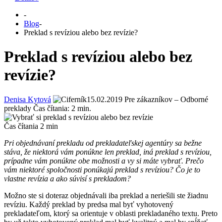
-
Blog
-
Preklad s revíziou alebo bez revízie?
Preklad s revíziou alebo bez
revízie?
Denisa Kytová
15.02.2019
Pre zákazníkov – Odborné
preklady
Čas čítania:
2
min.
Čas čítania
2
min
Pri objednávaní prekladu od prekladateľskej agentúry sa bežne
stáva, že niektorá vám ponúkne len preklad, iná preklad s revíziou,
prípadne vám ponúkne obe možnosti a vy si máte vybrať. Prečo
vám niektoré spoločnosti ponúkajú preklad s revíziou? Čo je to
vlastne revízia a ako súvisí s prekladom?
Možno ste si doteraz objednávali iba preklad a neriešili ste žiadnu
revíziu. Každý preklad by predsa mal byť vyhotovený
prekladateľom, ktorý sa orientuje v oblasti prekladaného textu. Preto