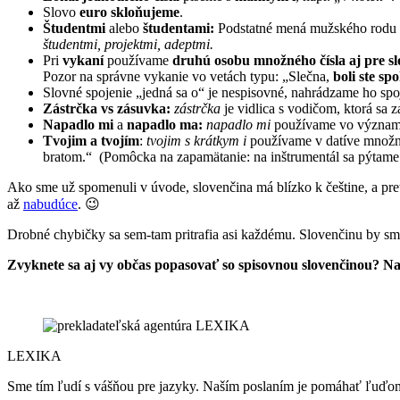
Slovo
euro skloňujeme
.
Študentmi
alebo
študentami:
Podstatné mená mužského rodu 
študentmi, projektmi, adeptmi.
Pri
vykaní
používame
druhú osobu množného čísla aj pre sl
Pozor na správne vykanie vo vetách typu: „Slečna,
boli ste sp
Slovné spojenie „jedná sa o“ je nespisovné, nahrádzame ho sp
Zástrčka vs zásuvka:
zástrčka
je vidlica s vodičom, ktorá sa 
Napadlo mi
a
napadlo ma:
napadlo mi
používame vo význa
Tvojim a tvojím
:
tvojim s krátkym i
používame v datíve množné
bratom.“ (Pomôcka na zapamätanie: na inštrumentál sa pýtame
Ako sme už spomenuli v úvode, slovenčina má blízko k češtine, a pret
až
nabudúce
. 😉
Drobné chybičky sa sem-tam pritrafia asi každému. Slovenčinu by sm
Zvyknete sa aj vy občas popasovať so spisovnou slovenčinou? Nad
LEXIKA
Sme tím ľudí s vášňou pre jazyky. Naším poslaním je pomáhať ľuď