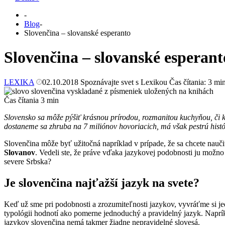
-
Blog
-
Slovenčina – slovanské esperanto
Slovenčina – slovanské esperant
LEXIKA
02.10.2018
Spoznávajte svet s Lexikou
Čas čítania:
3
min
Čas čítania
3
min
Slovensko sa môže pýšiť krásnou prírodou, rozmanitou kuchyňou, či k
dostaneme sa zhruba na 7 miliónov hovoriacich, má však pestrú hist
Slovenčina môže byť užitočná napríklad v prípade, že sa chcete nauč
Slovanov
. Vedeli ste, že práve vďaka jazykovej podobnosti ju mož
severe Srbska?
Je slovenčina najťažší jazyk na svete?
Keď už sme pri podobnosti a zrozumiteľnosti jazykov, vyvráťme si j
typológii hodnotí ako pomerne jednoduchý a pravidelný jazyk. Naprí
jazykov slovenčina nemá takmer žiadne nepravidelné slovesá.