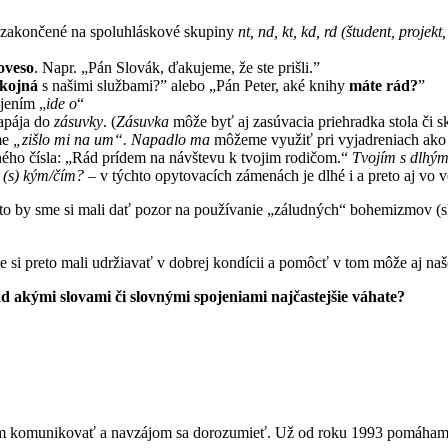
zakončené na spoluhláskové skupiny
nt, nd, kt, kd, rd (študent, projekt
oveso
. Napr. „Pán Slovák, ďakujeme, že ste prišli.”
okojná
s našimi službami?” alebo „Pán Peter, aké knihy
máte rád?
”
ojením „
ide o
“
zapája do
zásuvky
. (
Zásuvka
môže byť aj zasúvacia priehradka stola či sk
me
„zišlo mi na um“. Napadlo ma
môžeme využiť pri vyjadreniach ak
ho čísla: „Rád prídem na návštevu k tvojim rodičom.“
Tvojím s dlhým
(s) kým/čím?
– v týchto opytovacích zámenách je dlhé i a preto aj vo 
o by sme si mali dať pozor na používanie „záludných“ bohemizmov (slov
e si preto mali udržiavať v dobrej kondícii a pomôcť v tom môže aj na
 akými slovami či slovnými spojeniami najčastejšie váhate?
om komunikovať a navzájom sa dorozumieť. Už od roku 1993 pomáham