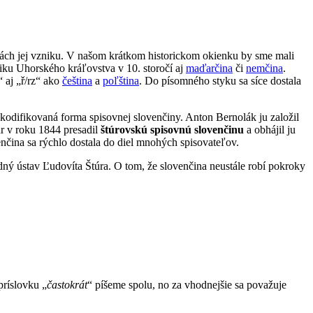
iách jej vzniku. V našom krátkom historickom okienku by sme mali
iku Uhorského kráľovstva v 10. storočí aj
maďarčina
či
nemčina
.
“ aj „ř/rz“ ako
čeština
a
poľština
. Do písomného styku sa síce dostala
 kodifikovaná forma spisovnej slovenčiny. Anton Bernolák ju založil
r v roku 1844 presadil
štúrovskú spisovnú slovenčinu
a obhájil ju
nčina sa rýchlo dostala do diel mnohých spisovateľov.
ý ústav Ľudovíta Štúra. O tom, že slovenčina neustále robí pokroky
 príslovku „
častokrát
“ píšeme spolu, no za vhodnejšie sa považuje