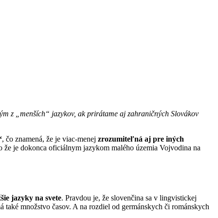
dným z „menších“ jazykov, ak prirátame aj zahraničných Slovákov
“
, čo znamená, že je viac-menej
zrozumiteľná aj pre iných
bo že je dokonca oficiálnym jazykom malého územia Vojvodina na
šie jazyky na svete
. Pravdou je, že slovenčina sa v lingvistickej
má také množstvo časov. A na rozdiel od germánskych či románskych