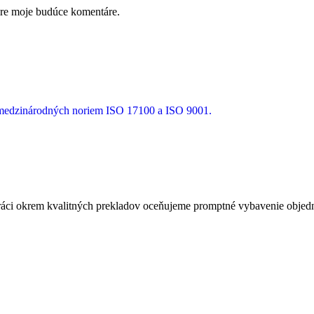
pre moje budúce komentáre.
a medzinárodných noriem ISO 17100 a ISO 9001.
ci okrem kvalitných prekladov oceňujeme promptné vybavenie objedná