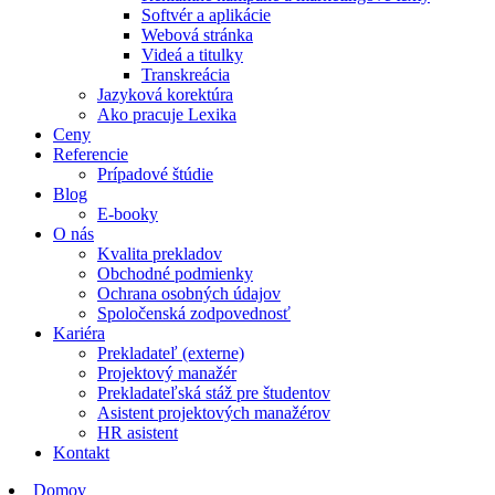
Softvér a aplikácie
Webová stránka
Videá a titulky
Transkreácia
Jazyková korektúra
Ako pracuje Lexika
Ceny
Referencie
Prípadové štúdie
Blog
E-booky
O nás
Kvalita prekladov
Obchodné podmienky
Ochrana osobných údajov
Spoločenská zodpovednosť
Kariéra
Prekladateľ (externe)
Projektový manažér
Prekladateľská stáž pre študentov
Asistent projektových manažérov
HR asistent
Kontakt
Domov