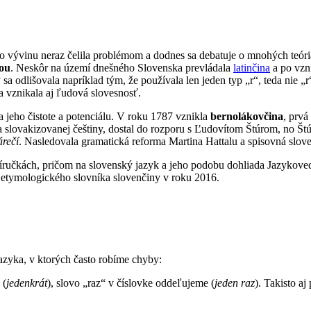
o vývinu neraz čelila problémom a dodnes sa debatuje o mnohých teór
nou
. Neskôr na území dnešného Slovenska prevládala
latinčina
a po vzn
sa odlišovala napríklad tým, že používala len jeden typ „r“, teda nie „r
 a vznikala aj ľudová slovesnosť.
a jeho čistote a potenciálu. V roku 1787 vznikla
bernolákovčina
, prvá
a slovakizovanej češtiny, dostal do rozporu s Ľudovítom Štúrom, no Štú
árečí
. Nasledovala gramatická reforma Martina Hattalu a spisovná slove
učkách, pričom na slovenský jazyk a jeho podobu dohliada Jazykovedn
 etymologického slovníka slovenčiny v roku 2016.
azyka, v ktorých často robíme chyby:
 (
jedenkrát
), slovo „raz“ v číslovke oddeľujeme (
jeden raz
). Takisto aj