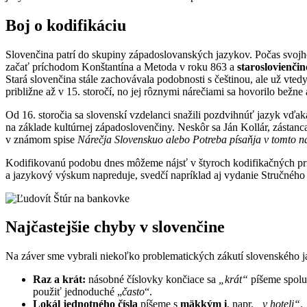
Boj o kodifikáciu
Slovenčina patrí do skupiny západoslovanských jazykov. Počas svojh
začať príchodom Konštantína a Metoda v roku 863 a
staroslovienči
Stará slovenčina stále zachovávala podobnosti s češtinou, ale už vtedy 
približne až v 15. storočí, no jej rôznymi nárečiami sa hovorilo bežne
Od 16. storočia sa slovenskí vzdelanci snažili pozdvihnúť jazyk vďak
na základe kultúrnej západoslovenčiny. Neskôr sa Ján Kollár, zástanc
v známom spise
Nárečja Slovenskuo alebo Potreba písaňja v tomto n
Kodifikovanú podobu dnes môžeme nájsť v štyroch kodifikačných prír
a jazykový výskum napreduje, svedčí napríklad aj vydanie Stručného
Najčastejšie chyby v slovenčine
Na záver sme vybrali niekoľko problematických zákutí slovenského j
Raz a krát:
násobné číslovky končiace sa
„krát“
píšeme spolu
použiť jednoduché „
často
“.
Lokál jednotného čísla
píšeme s
mäkkým i
, napr.
„v hoteli“
.