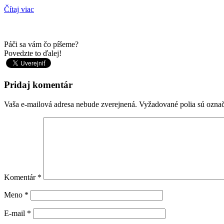
Čítaj viac
Páči sa vám čo píšeme?
Povedzte to ďalej!
Pridaj komentár
Vaša e-mailová adresa nebude zverejnená.
Vyžadované polia sú ozna
Komentár
*
Meno
*
E-mail
*