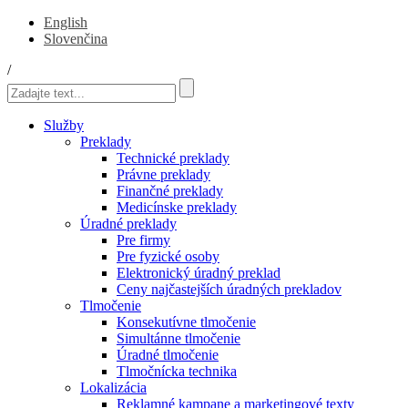
English
Slovenčina
/
Služby
Preklady
Technické preklady
Právne preklady
Finančné preklady
Medicínske preklady
Úradné preklady
Pre firmy
Pre fyzické osoby
Elektronický úradný preklad
Ceny najčastejších úradných prekladov
Tlmočenie
Konsekutívne tlmočenie
Simultánne tlmočenie
Úradné tlmočenie
Tlmočnícka technika
Lokalizácia
Reklamné kampane a marketingové texty