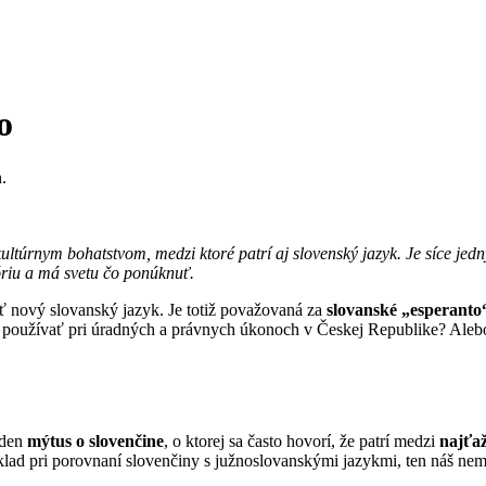
o
.
ultúrnym bohatstvom, medzi ktoré patrí aj slovenský jazyk. Je síce je
óriu a má svetu čo ponúknuť.
iť nový slovanský jazyk. Je totiž považovaná za
slovanské „esperanto
no používať pri úradných a právnych úkonoch v Českej Republike? Ale
eden
mýtus o slovenčine
, o ktorej sa často hovorí, že patrí medzi
najťaž
klad pri porovnaní slovenčiny s južnoslovanskými jazykmi, ten náš ne