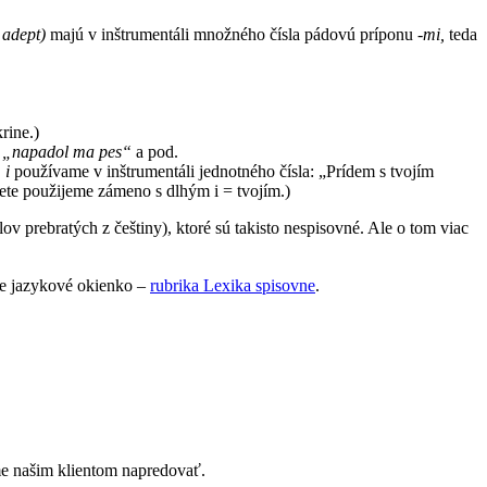
, adept)
majú v inštrumentáli množného čísla pádovú príponu
-mi,
teda
rine.)
o
„napadol ma pes“
a pod.
 i
používame v inštrumentáli jednotného čísla: „Prídem s tvojím
vete použijeme zámeno s dlhým i = tvojím.)
 prebratých z češtiny), ktoré sú takisto nespisovné. Ale o tom viac
še jazykové okienko –
rubrika Lexika spisovne
.
e našim klientom napredovať.