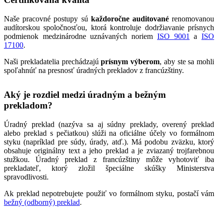
Naše pracovné postupy sú
každoročne auditované
renomovanou
audítorskou spoločnosťou, ktorá kontroluje dodržiavanie prísnych
podmienok medzinárodne uznávaných noriem
ISO 9001
a
ISO
17100
.
Naši prekladatelia prechádzajú
prísnym výberom
, aby ste sa mohli
spoľahnúť na presnosť úradných prekladov z francúzštiny.
Aký je rozdiel medzi úradným a bežným
prekladom?
Úradný preklad (nazýva sa aj súdny preklady, overený preklad
alebo preklad s pečiatkou) slúži na oficiálne účely vo formálnom
styku (napríklad pre súdy, úrady, atď.). Má podobu zväzku, ktorý
obsahuje originálny text a jeho preklad a je zviazaný trojfarebnou
stužkou. Úradný preklad z francúzštiny môže vyhotoviť iba
prekladateľ, ktorý zložil špeciálne skúšky Ministerstva
spravodlivosti.
Ak preklad nepotrebujete použiť vo formálnom styku, postačí vám
bežný (odborný) preklad
.