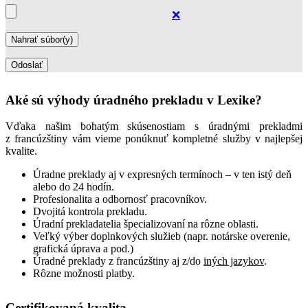
❌
Aké sú výhody úradného prekladu v Lexike?
Vďaka našim bohatým skúsenostiam s úradnými prekladmi
z francúzštiny vám vieme ponúknuť kompletné služby v najlepšej
kvalite.
Úradne preklady aj v expresných termínoch – v ten istý deň
alebo do 24 hodín.
Profesionalita a odbornosť pracovníkov.
Dvojitá kontrola prekladu.
Úradní prekladatelia špecializovaní na rôzne oblasti.
Veľký výber doplnkových služieb (napr. notárske overenie,
grafická úprava a pod.)
Úradné preklady z francúzštiny aj z/do
iných jazykov
.
Rôzne možnosti platby.
Certifikovaná kvalita