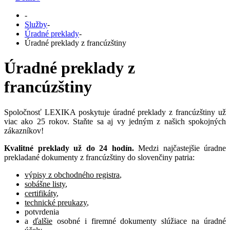
-
Služby
-
Úradné preklady
-
Úradné preklady z francúzštiny
Úradné preklady z
francúzštiny
Spoločnosť LEXIKA poskytuje úradné preklady z francúzštiny už
viac ako 25 rokov. Staňte sa aj vy jedným z našich spokojných
zákazníkov!
Kvalitné preklady už do 24 hodín.
Medzi najčastejšie úradne
prekladané dokumenty z francúzštiny do slovenčiny patria:
výpisy z obchodného registra
,
sobášne listy
,
certifikáty
,
technické preukazy
,
potvrdenia
a
ďalšie
osobné i firemné dokumenty slúžiace na úradné