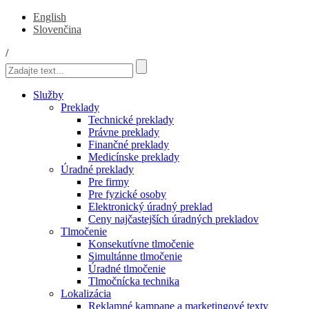
English
Slovenčina
/
Služby
Preklady
Technické preklady
Právne preklady
Finančné preklady
Medicínske preklady
Úradné preklady
Pre firmy
Pre fyzické osoby
Elektronický úradný preklad
Ceny najčastejších úradných prekladov
Tlmočenie
Konsekutívne tlmočenie
Simultánne tlmočenie
Úradné tlmočenie
Tlmočnícka technika
Lokalizácia
Reklamné kampane a marketingové texty