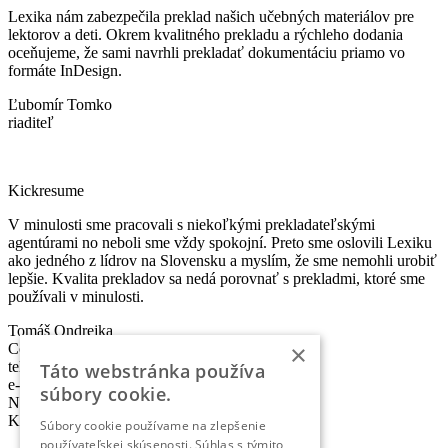
Lexika nám zabezpečila preklad našich učebných materiálov pre
lektorov a deti. Okrem kvalitného prekladu a rýchleho dodania
oceňujeme, že sami navrhli prekladať dokumentáciu priamo vo
formáte InDesign.
Ľubomír Tomko
riaditeľ
Kickresume
V minulosti sme pracovali s niekoľkými prekladateľskými
agentúrami no neboli sme vždy spokojní. Preto sme oslovili Lexiku
ako jedného z lídrov na Slovensku a myslím, že sme nemohli urobiť
lepšie. Kvalita prekladov sa nedá porovnať s prekladmi, ktoré sme
používali v minulosti.
Tomáš Ondrejka
×
Co-founder & Head of Marketing
telefón:
+421 2 5010 6700
Táto webstránka používa
e-mail:
info@lexika.sk
súbory cookie.
Nájdete nás:
Kontakty
Súbory cookie používame na zlepšenie
používateľskej skúsenosti. Súhlas s týmito