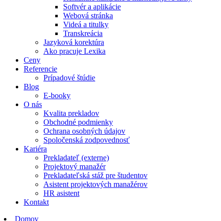
Softvér a aplikácie
Webová stránka
Videá a titulky
Transkreácia
Jazyková korektúra
Ako pracuje Lexika
Ceny
Referencie
Prípadové štúdie
Blog
E-booky
O nás
Kvalita prekladov
Obchodné podmienky
Ochrana osobných údajov
Spoločenská zodpovednosť
Kariéra
Prekladateľ (externe)
Projektový manažér
Prekladateľská stáž pre študentov
Asistent projektových manažérov
HR asistent
Kontakt
Domov