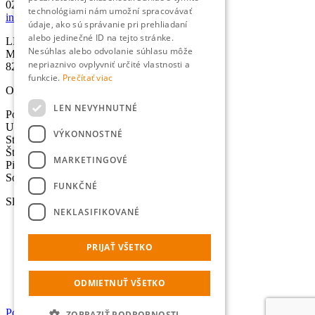
02/501 067 00
technológiami nám umožní spracovávať
info@lexika.sk
údaje, ako sú správanie pri prehliadaní
alebo jedinečné ID na tejto stránke.
LEXIKA s.r.o.
Nesúhlas alebo odvolanie súhlasu môže
Miletičova 21
nepriaznivo ovplyvniť určité vlastnosti a
821 09 Bratislava
funkcie.
Prečítať viac
Otváracie hodiny
LEN NEVYHNUTNÉ
Pondelok: 8:30-17:00 hod.
Utorok: 8:30-17:00 hod.
VÝKONNOSTNÉ
Streda: 8:30-17:00 hod.
Štvrtok: 8:30-17:00 hod.
MARKETINGOVÉ
Piatok: 8:30-17:00 hod.
Sobota - Nedeľa: Zatvorené
FUNKČNÉ
Služby
NEKLASIFIKOVANÉ
Preklady
Úradné preklady
PRIJAŤ VŠETKO
Tlmočenie
Lokalizácia
Výpočet normostrán
ODMIETNUŤ VŠETKO
Online prekladač
Portál pre dodávateľov
ZOBRAZIŤ PODROBNOSTI