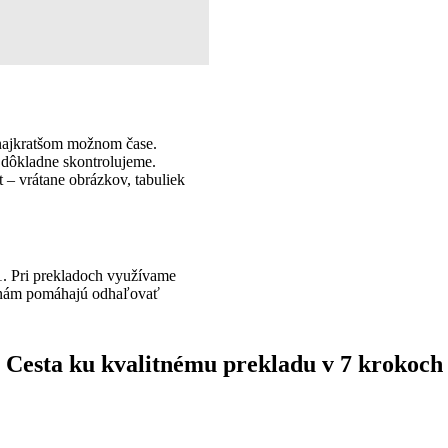
 najkratšom možnom čase.
 dôkladne skontrolujeme.
– vrátane obrázkov, tabuliek
. Pri prekladoch využívame
ré nám pomáhajú odhaľovať
Cesta ku kvalitnému prekladu v 7 krokoch