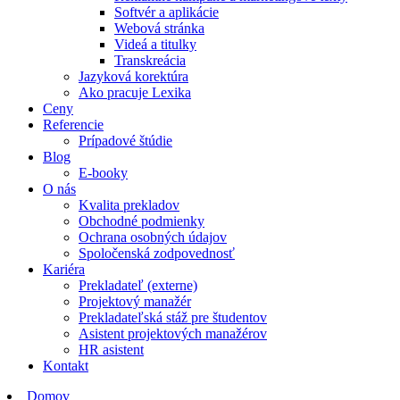
Softvér a aplikácie
Webová stránka
Videá a titulky
Transkreácia
Jazyková korektúra
Ako pracuje Lexika
Ceny
Referencie
Prípadové štúdie
Blog
E-booky
O nás
Kvalita prekladov
Obchodné podmienky
Ochrana osobných údajov
Spoločenská zodpovednosť
Kariéra
Prekladateľ (externe)
Projektový manažér
Prekladateľská stáž pre študentov
Asistent projektových manažérov
HR asistent
Kontakt
Domov