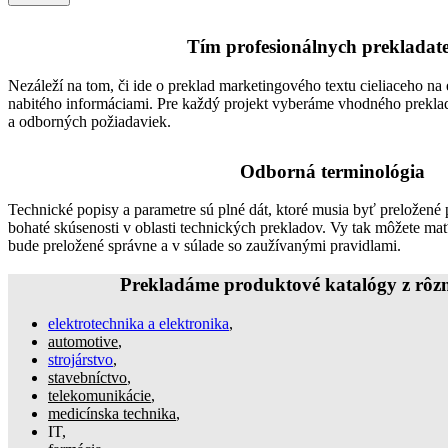
Tím profesionálnych prekladat
Nezáleží na tom, či ide o preklad marketingového textu cieliaceho na
nabitého informáciami. Pre každý projekt vyberáme vhodného preklad
a odborných požiadaviek.
Odborná terminológia
Technické popisy a parametre sú plné dát, ktoré musia byť preložené 
bohaté skúsenosti v oblasti technických prekladov. Vy tak môžete mať
bude preložené správne a v súlade so zaužívanými pravidlami.
Prekladáme produktové katalógy z rôzn
elektrotechnika a elektronika
,
automotive
,
strojárstvo
,
stavebníctvo
,
telekomunikácie
,
medicínska technika
,
IT,