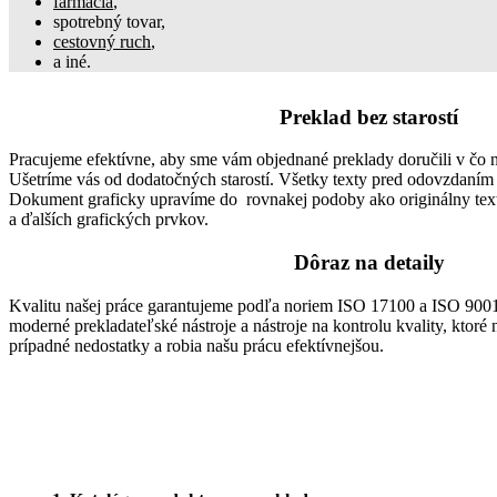
farmácia
,
spotrebný tovar,
cestovný ruch
,
a iné.
Preklad bez starostí
Pracujeme efektívne, aby sme vám objednané preklady doručili v čo
Ušetríme vás od dodatočných starostí. Všetky texty pred odovzdaním
Dokument graficky upravíme do rovnakej podoby ako originálny text 
a ďalších grafických prvkov.
Dôraz na detaily
Kvalitu našej práce garantujeme podľa noriem ISO 17100 a ISO 9001
moderné prekladateľské nástroje a nástroje na kontrolu kvality, kto
prípadné nedostatky a robia našu prácu efektívnejšou.