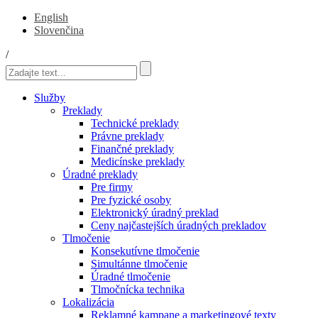
English
Slovenčina
/
Služby
Preklady
Technické preklady
Právne preklady
Finančné preklady
Medicínske preklady
Úradné preklady
Pre firmy
Pre fyzické osoby
Elektronický úradný preklad
Ceny najčastejších úradných prekladov
Tlmočenie
Konsekutívne tlmočenie
Simultánne tlmočenie
Úradné tlmočenie
Tlmočnícka technika
Lokalizácia
Reklamné kampane a marketingové texty