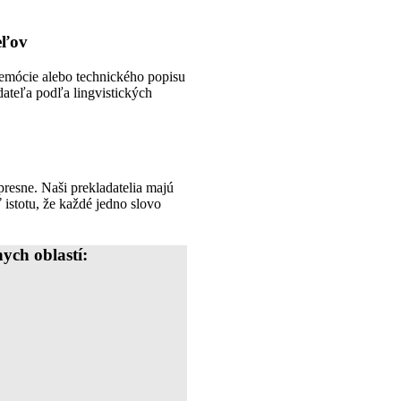
eľov
 emócie alebo technického popisu
ateľa podľa lingvistických
presne. Naši prekladatelia majú
 istotu, že každé jedno slovo
ych oblastí: