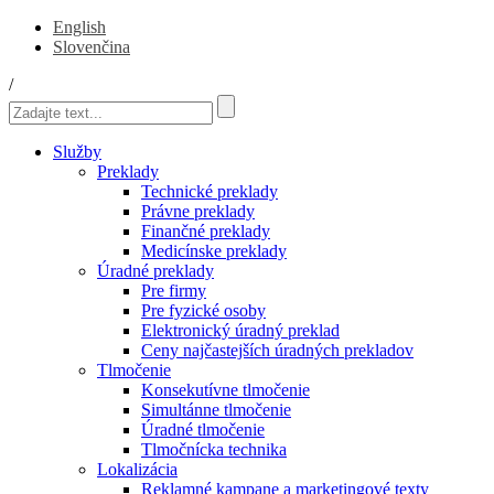
English
Slovenčina
/
Služby
Preklady
Technické preklady
Právne preklady
Finančné preklady
Medicínske preklady
Úradné preklady
Pre firmy
Pre fyzické osoby
Elektronický úradný preklad
Ceny najčastejších úradných prekladov
Tlmočenie
Konsekutívne tlmočenie
Simultánne tlmočenie
Úradné tlmočenie
Tlmočnícka technika
Lokalizácia
Reklamné kampane a marketingové texty