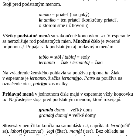
Stojí pred podstatným menom.
amiko
= priateľ (hocijaký)
la
amiko
= ten priateľ (konkrétny priateľ,
o ktorom sme už hovorili)
Všetky
podstatné mená
sú zakončené koncovkou -
o.
V esperante
sa nerozlišuje rod podstatných mien.
Množné číslo
je tvorené
príponou -
j
. Pripája sa k podstatným aj prídavným menám.
tablo =
stôl /
tablo
j
= stoly
lernanto =
žiak /
lernanto
j =
žiaci
Na vyjadrenie ženského pohlavia sa používa prípona
in
. Žiak
v esperante je
lernant
o
, žiačka
lernant
in
o
.
Patr
o
sa používa na
označenie otca,
patr
in
o
zas matky.
Prídavné mená
v jednotnom čísle majú v esperante vždy koncovku
-
a
. Najčastejšie stoja pred podstatným menom, ktoré rozvíjajú.
granda
domo
= veľký dom
granda
j
domo
j
= veľké domy
Slovesá
v neurčitku končia na samohlásku -
i
, napríklad:
lern
i
(učiť
sa),
labor
i
(pracovať),
leg
i
(čítať),
manĝ
i
(jesť). Bez ohľadu na