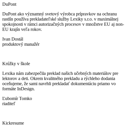
DuPont
DuPont ako významný svetový výrobca prípravkov na ochranu
rastlín používa prekladateľské služby Lexiky s.r.o. v maximálnej
spokojnosti v rámci autorizačných procesov v množstve EU aj non-
EU krajín veľa rokov.
Ivan Dostál
produktový manažér
Krúžky v škole
Lexika nám zabezpečila preklad našich učebných materiálov pre
lektorov a deti. Okrem kvalitného prekladu a rýchleho dodania
oceňujeme, že sami navrhli prekladať dokumentáciu priamo vo
formáte InDesign.
Ľubomír Tomko
riaditeľ
Kickresume