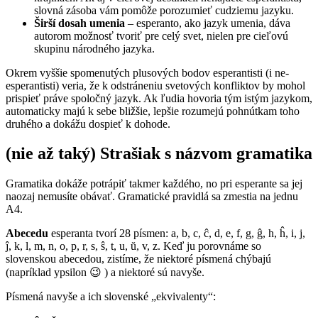
slovná zásoba vám pomôže porozumieť cudziemu jazyku.
Širší dosah umenia
– esperanto, ako jazyk umenia, dáva
autorom možnosť tvoriť pre celý svet, nielen pre cieľovú
skupinu národného jazyka.
Okrem vyššie spomenutých plusových bodov esperantisti (i ne-
esperantisti) veria, že k odstráneniu svetových konfliktov by mohol
prispieť práve spoločný jazyk. Ak ľudia hovoria tým istým jazykom,
automaticky majú k sebe bližšie, lepšie rozumejú pohnútkam toho
druhého a dokážu dospieť k dohode.
(nie až taký)
Strašiak s názvom gramatika
Gramatika dokáže potrápiť takmer každého, no pri esperante sa jej
naozaj nemusíte obávať. Gramatické pravidlá sa zmestia na jednu
A4.
Abecedu
esperanta tvorí 28 písmen: a, b, c, ĉ, d, e, f, g, ĝ, h, ĥ, i, j,
ĵ, k, l, m, n, o, p, r, s, ŝ, t, u, ŭ, v, z. Keď ju porovnáme so
slovenskou abecedou, zistíme, že niektoré písmená chýbajú
(napríklad ypsilon 😉 ) a niektoré sú navyše.
Písmená navyše a ich slovenské „ekvivalenty“: