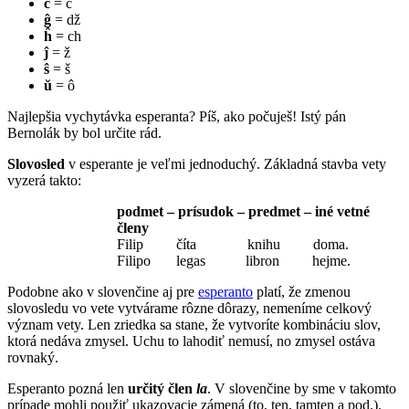
ĉ
= č
ĝ
= dž
ĥ
= ch
ĵ
= ž
ŝ
= š
ŭ
= ô
Najlepšia vychytávka esperanta? Píš, ako počuješ! Istý pán
Bernolák by bol určite rád.
Slovosled
v esperante je veľmi jednoduchý. Základná stavba vety
vyzerá takto:
podmet – prísudok – predmet – iné vetné
členy
Filip číta knihu doma.
Filipo legas libron hejme.
Podobne ako v slovenčine aj pre
esperanto
platí, že zmenou
slovosledu vo vete vytvárame rôzne dôrazy, nemeníme celkový
význam vety. Len zriedka sa stane, že vytvoríte kombináciu slov,
ktorá nedáva zmysel. Uchu to lahodiť nemusí, no zmysel ostáva
rovnaký.
Esperanto pozná len
určitý člen
la
. V slovenčine by sme v takomto
prípade mohli použiť ukazovacie zámená (to, ten, tamten a pod.).