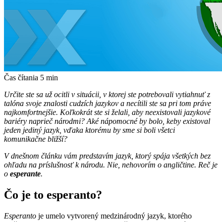
Čas čítania
5
min
Určite ste sa už ocitli v situácii, v ktorej ste potrebovali vytiahnuť z
talóna svoje znalosti cudzích jazykov a necítili ste sa pri tom práve
najkomfortnejšie.
Koľkokrát ste si želali, aby neexistovali jazykové
bariéry naprieč národmi? Aké nápomocné by bolo, keby existoval
jeden jediný jazyk, vďaka ktorému by sme si boli všetci
komunikačne bližší?
V dnešnom článku vám predstavím jazyk, ktorý spája všetkých bez
ohľadu na príslušnosť k národu. Nie, nehovorím o angličtine. Reč je
o
esperante
.
Čo je to esperanto?
Esperanto
je umelo vytvorený medzinárodný jazyk, ktorého