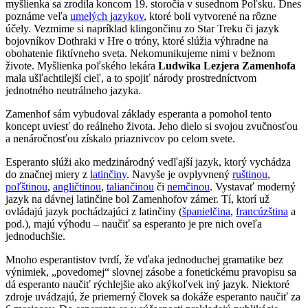
myšlienka sa zrodila koncom 19. storočia v susednom Poľsku. Dnes
poznáme veľa
umelých jazykov
, ktoré boli vytvorené na rôzne
účely. Vezmime si napríklad klingončinu zo Star Treku či jazyk
bojovníkov Dothraki v Hre o tróny, ktoré slúžia výhradne na
obohatenie fiktívneho sveta. Nekomunikujeme nimi v bežnom
živote. Myšlienka poľského lekára
Ludwika Lezjera Zamenhofa
mala ušľachtilejší cieľ, a to spojiť národy prostredníctvom
jednotného neutrálneho jazyka.
Zamenhof sám vybudoval základy esperanta a pomohol tento
koncept uviesť do reálneho života. Jeho dielo si svojou zvučnosťou
a nenáročnosťou získalo priaznivcov po celom svete.
Esperanto slúži ako medzinárodný vedľajší jazyk, ktorý vychádza
do značnej miery z
latinčiny
. Navyše je ovplyvnený
ruštinou
,
poľštinou
,
angličtinou
,
taliančinou
či
nemčinou
. Vystavať moderný
jazyk na dávnej latinčine bol Zamenhofov zámer. Tí, ktorí už
ovládajú jazyk pochádzajúci z latinčiny (
španielčina
,
francúzština
a
pod.), majú výhodu – naučiť sa esperanto je pre nich oveľa
jednoduchšie.
Mnoho esperantistov tvrdí, že vďaka jednoduchej gramatike bez
výnimiek, „povedomej“ slovnej zásobe a fonetickému pravopisu sa
dá esperanto naučiť rýchlejšie ako akýkoľvek iný jazyk. Niektoré
zdroje uvádzajú, že priemerný človek sa dokáže esperanto naučiť za