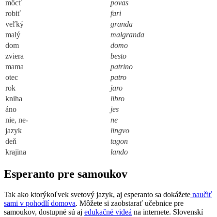
môcť
povas
robiť
fari
veľký
granda
malý
malgranda
dom
domo
zviera
besto
mama
patrino
otec
patro
rok
jaro
kniha
libro
áno
jes
nie, ne-
ne
jazyk
lingvo
deň
tagon
krajina
lando
Esperanto pre samoukov
Tak ako ktorýkoľvek svetový jazyk, aj esperanto sa dokážete
naučiť
sami v pohodlí domova
. Môžete si zaobstarať učebnice pre
samoukov, dostupné sú aj
edukačné videá
na internete. Slovenskí