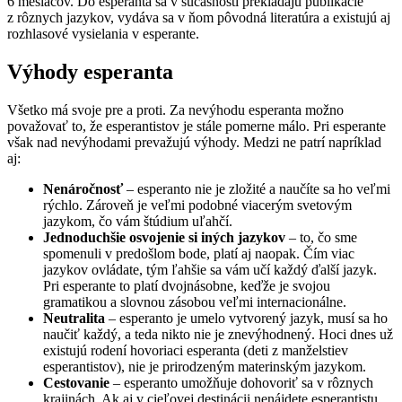
6 mesiacov. Do esperanta sa v súčasnosti prekladajú publikácie
z rôznych jazykov, vydáva sa v ňom pôvodná literatúra a existujú aj
rozhlasové vysielania v esperante.
Výhody esperanta
Všetko má svoje pre a proti. Za nevýhodu esperanta možno
považovať to, že esperantistov je stále pomerne málo. Pri esperante
však nad nevýhodami prevažujú výhody. Medzi ne patrí napríklad
aj:
Nenáročnosť
– esperanto nie je zložité a naučíte sa ho veľmi
rýchlo. Zároveň je veľmi podobné viacerým svetovým
jazykom, čo vám štúdium uľahčí.
Jednoduchšie osvojenie si iných jazykov
– to, čo sme
spomenuli v predošlom bode, platí aj naopak. Čím viac
jazykov ovládate, tým ľahšie sa vám učí každý ďalší jazyk.
Pri esperante to platí dvojnásobne, keďže je svojou
gramatikou a slovnou zásobou veľmi internacionálne.
Neutralita
– esperanto je umelo vytvorený jazyk, musí sa ho
naučiť každý, a teda nikto nie je znevýhodnený. Hoci dnes už
existujú rodení hovoriaci esperanta (deti z manželstiev
esperantistov), nie je prirodzeným materinským jazykom.
Cestovanie
– esperanto umožňuje dohovoriť sa v rôznych
krajinách. Ak aj v cieľovej destinácii nenájdete esperantistu,