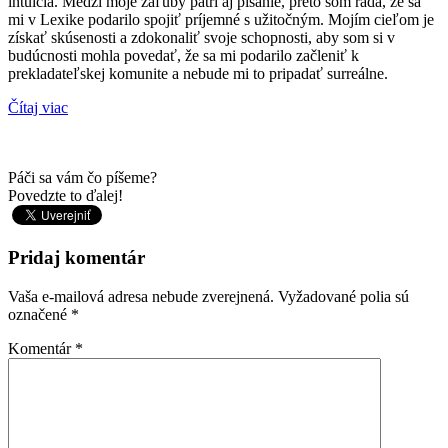
intuícia. Medzi moje záľuby patrí aj písanie, preto som rada, že sa
mi v Lexike podarilo spojiť príjemné s užitočným. Mojím cieľom je
získať skúsenosti a zdokonaliť svoje schopnosti, aby som si v
budúcnosti mohla povedať, že sa mi podarilo začleniť k
prekladateľskej komunite a nebude mi to pripadať surreálne.
Čítaj viac
Páči sa vám čo píšeme?
Povedzte to ďalej!
Pridaj komentár
Vaša e-mailová adresa nebude zverejnená.
Vyžadované polia sú
označené
*
Komentár
*