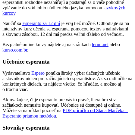
esperantisti rozhodne nezaháľajú a postarajú sa o vaše pohodlné
vplávanie do vôd tohto nádherného jazyka pomocou
jazykových
kurzov
.
Naučiť sa
Esperanto za 12 dní
je vraj tiež možné. Odhodlajte sa na
intenzívny kurz učenia sa esperanta pomocou textov s nahrávkami
a slovnou zásobou. 12 dní má predsa veľmi ďaleko od večnosti.
Bezplatné online kurzy nájdete aj na stránkach
lernu.net
alebo
kurso.com.br
.
Učebnice esperanta
Vydavateľstvo
Espero
ponúka široký výber tlačených učebníc
a slovníkov nielen pre začínajúcich esperantistov. Ak sa radi učíte na
konkrétnych dielach, tu nájdete všetko, čo hľadáte, a možno aj
o trochu viac.
Ak uvažujete, či je esperanto pre vás to pravé, literatúru si v
začiatkoch nemusíte kupovať. Učebnice sú dostupné aj online.
Môžete sa napríklad pozrieť na
PDF príručku od Stana Marčeka –
Esperanto priamou metódou
.
Slovníky esperanta