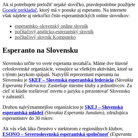
Ak si potrebujete preložiť nejaké slovíčko, pravdepodobne použijete
Google prekladač
, ktorý má v ponuke aj esperanto. Na internete
však nájdete aj niekoľko čisto esperantistických online slovníkov:
esperantsko–slovenský online slovník
počítačový anglicko-esperantský slovník
počítačový slovník Komputeko
Esperanto na Slovensku
Slovensko určite vo svete esperanta nezaháľa. Máme dve hlavné
celoslovenské organizácie, venujúce sa všetkým aktivitám, ktoré sa
s týmto jazykom spájajú. Najvyšší reprezentant esperanta na
Slovensku je
SKEF – Slovenská esperantská federácia
(Slovakia
Esperanta Federacio)
. Zastrešuje miestne kluby a jednotlivcov. Za
cieľ si kladie rozširovať osvetu o jazyku a prezentovať Slovensko
v zahraničí.
Druhou najvýznamnejšou organizáciou je
SKEJ – Slovenská
esperantská mládež
(Slovakia Esperanta Junularo)
, združujúca
esperantistov do 30 rokov.
Ak vás však láka členstvo v niektorom z regionálnych klubov,
ESONO – Severoslovenská esperantská spoločnosť
(Esperanta