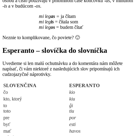
osobu a číslo používajú v prítomnom čase koncovku -
as
, v minulom
-is
a v budúcom
-os
.
mi leg
as
=
ja čítam
mi leg
is
= čítala som
mi leg
os
= budem čítať
Neznie to komplikovane, čo poviete? 🙂
Esperanto – slovíčka do slovníčka
Uvedieme si len malú ochutnávku a do komentára nám môžete
napísať, či vám niektoré z nasledujúcich slov pripomínajú ich
cudzojazyčné náprotivky.
SLOVENČINA
ESPERANTO
čo
kio
kto, ktorý
kiu
to
ĝi
toto
tiu
pre
por
byť
esti
mať
havos