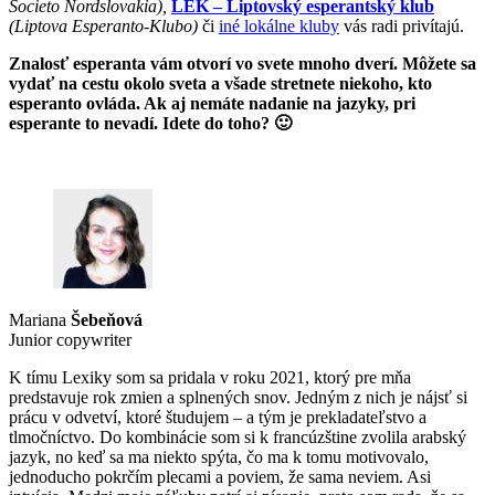
Societo Nordslovakia),
LEK – Liptovský esperantský klub
(Liptova Esperanto-Klubo)
či
iné lokálne kluby
vás radi privítajú.
Znalosť esperanta vám otvorí vo svete mnoho dverí. Môžete sa
vydať na cestu okolo sveta a všade stretnete niekoho, kto
esperanto ovláda. Ak aj nemáte nadanie na jazyky, pri
esperante to nevadí. Idete do toho? 🙂
Mariana
Šebeňová
Junior copywriter
K tímu Lexiky som sa pridala v roku 2021, ktorý pre mňa
predstavuje rok zmien a splnených snov. Jedným z nich je nájsť si
prácu v odvetví, ktoré študujem – a tým je prekladateľstvo a
tlmočníctvo. Do kombinácie som si k francúzštine zvolila arabský
jazyk, no keď sa ma niekto spýta, čo ma k tomu motivovalo,
jednoducho pokrčím plecami a poviem, že sama neviem. Asi