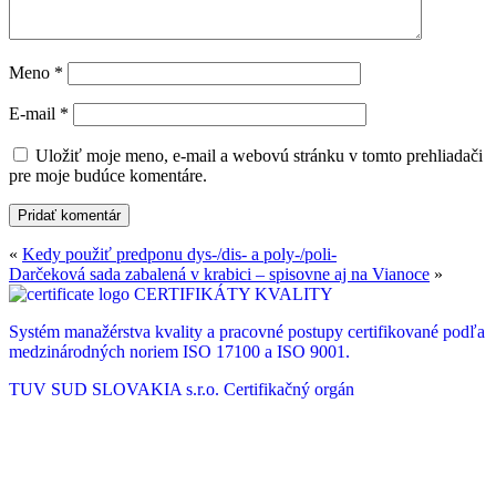
Meno
*
E-mail
*
Uložiť moje meno, e-mail a webovú stránku v tomto prehliadači
pre moje budúce komentáre.
«
Kedy použiť predponu dys-/dis- a poly-/poli-
Darčeková sada zabalená v krabici – spisovne aj na Vianoce
»
CERTIFIKÁTY KVALITY
Systém manažérstva kvality a pracovné postupy certifikované podľa
medzinárodných noriem ISO 17100 a ISO 9001.
TUV SUD SLOVAKIA s.r.o.
Certifikačný orgán