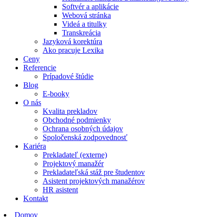
Softvér a aplikácie
Webová stránka
Videá a titulky
Transkreácia
Jazyková korektúra
Ako pracuje Lexika
Ceny
Referencie
Prípadové štúdie
Blog
E-booky
O nás
Kvalita prekladov
Obchodné podmienky
Ochrana osobných údajov
Spoločenská zodpovednosť
Kariéra
Prekladateľ (externe)
Projektový manažér
Prekladateľská stáž pre študentov
Asistent projektových manažérov
HR asistent
Kontakt
Domov