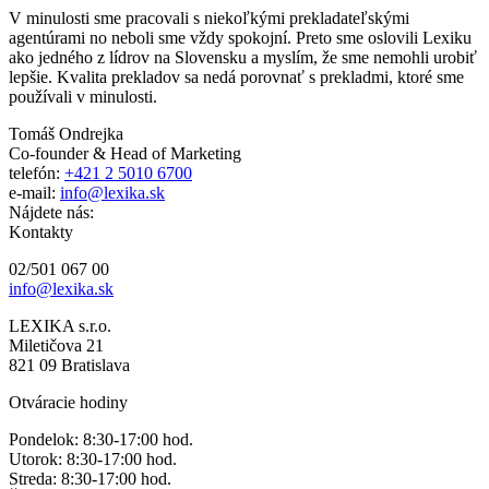
V minulosti sme pracovali s niekoľkými prekladateľskými
agentúrami no neboli sme vždy spokojní. Preto sme oslovili Lexiku
ako jedného z lídrov na Slovensku a myslím, že sme nemohli urobiť
lepšie. Kvalita prekladov sa nedá porovnať s prekladmi, ktoré sme
používali v minulosti.
Tomáš Ondrejka
Co-founder & Head of Marketing
telefón:
+421 2 5010 6700
e-mail:
info@lexika.sk
Nájdete nás:
Kontakty
02/501 067 00
info@lexika.sk
LEXIKA s.r.o.
Miletičova 21
821 09 Bratislava
Otváracie hodiny
Pondelok: 8:30-17:00 hod.
Utorok: 8:30-17:00 hod.
Streda: 8:30-17:00 hod.