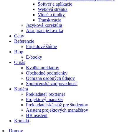
Softvér a aplikácie
Webová stránka
Videá a titulky
Transkreácia
Jazyková korektúra
Ako pracuje Lexika
Ceny
Referencie
Prípadové štúdie
Blog
E-booky
O nás
Kvalita prekladov
Obchodné podmienky
Ochrana osobných údajov
Spoločenská zodpovednosť
Kariéra
Prekladateľ (externe)
Projektový manažér
Prekladateľská stáž pre študentov
Asistent projektových manažérov
HR asistent
Kontakt
Domov