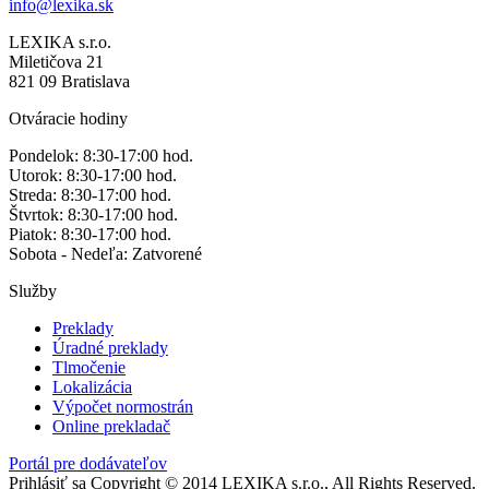
info@lexika.sk
LEXIKA s.r.o.
Miletičova 21
821 09 Bratislava
Otváracie hodiny
Pondelok: 8:30-17:00 hod.
Utorok: 8:30-17:00 hod.
Streda: 8:30-17:00 hod.
Štvrtok: 8:30-17:00 hod.
Piatok: 8:30-17:00 hod.
Sobota - Nedeľa: Zatvorené
Služby
Preklady
Úradné preklady
Tlmočenie
Lokalizácia
Výpočet normostrán
Online prekladač
Portál pre dodávateľov
Prihlásiť sa
Copyright © 2014 LEXIKA s.r.o., All Rights Reserved.