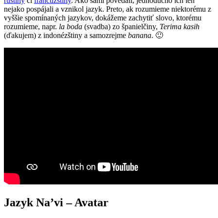
ruštiny
či
francúzštiny
. Ako sami povedali, jednoducho ich len
nejako pospájali a vznikol jazyk. Preto, ak rozumieme niektorému z
vyššie spomínaných jazykov, dokážeme zachytiť slovo, ktorému
rozumieme, napr.
la boda
(svadba) zo španielčiny,
Terima kasih
(ďakujem) z indonézštiny a samozrejme
banana
. 🙂
Jazyk Na’vi – Avatar