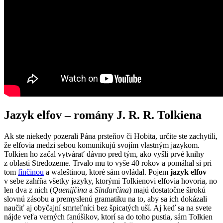
Jazyk elfov – romány J. R. R. Tolkiena
Ak ste niekedy pozerali Pána prsteňov či Hobita, určite ste zachytili,
že elfovia medzi sebou komunikujú svojím vlastným jazykom.
Tolkien ho začal vytvárať dávno pred tým, ako vyšli prvé knihy
z oblasti Stredozeme. Trvalo mu to vyše 40 rokov a pomáhal si pri
tom
fínčinou
a waleštinou, ktoré sám ovládal. Pojem
jazyk elfov
v sebe zahŕňa všetky jazyky, ktorými Tolkienovi elfovia hovoria, no
len dva z nich (
Quenijčina
a
Sindarčina
) majú dostatočne širokú
slovnú zásobu a premyslenú gramatiku na to, aby sa ich dokázali
naučiť aj obyčajní smrteľníci bez špicatých uší. Aj keď sa na svete
nájde veľa verných fanúšikov, ktorí sa do toho pustia, sám Tolkien