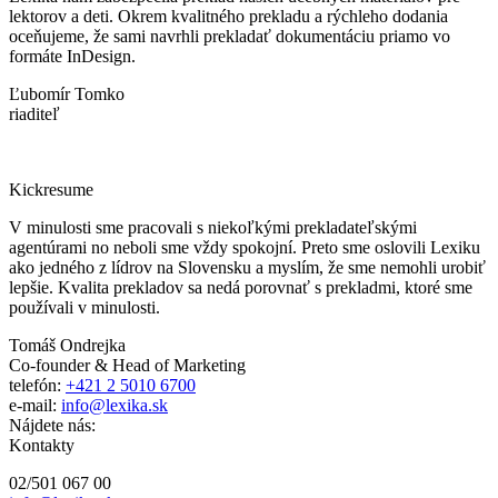
lektorov a deti. Okrem kvalitného prekladu a rýchleho dodania
oceňujeme, že sami navrhli prekladať dokumentáciu priamo vo
formáte InDesign.
Ľubomír Tomko
riaditeľ
Kickresume
V minulosti sme pracovali s niekoľkými prekladateľskými
agentúrami no neboli sme vždy spokojní. Preto sme oslovili Lexiku
ako jedného z lídrov na Slovensku a myslím, že sme nemohli urobiť
lepšie. Kvalita prekladov sa nedá porovnať s prekladmi, ktoré sme
používali v minulosti.
Tomáš Ondrejka
Co-founder & Head of Marketing
telefón:
+421 2 5010 6700
e-mail:
info@lexika.sk
Nájdete nás:
Kontakty
02/501 067 00