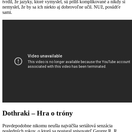
tvrdil, že jazyky, ktoré vymyslel, sú príliš komplikované a nikdy si
nemyslel, že by sa ich niekto aj dobrovoľne učil. NUž, posúdťe
sami.
Dothraki – Hra o tróny
Pravdepodobne nikomu neušla najväčšia seriálová senzácia
posledných rokov, o ktorú sa postaral spisovateľ George R. R.