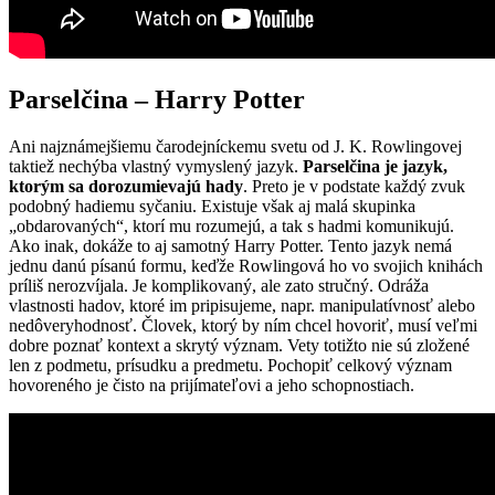
Parselčina – Harry Potter
Ani najznámejšiemu čarodejníckemu svetu od J. K. Rowlingovej
taktiež nechýba vlastný vymyslený jazyk.
Parselčina je jazyk,
ktorým sa dorozumievajú hady
. Preto je v podstate každý zvuk
podobný hadiemu syčaniu. Existuje však aj malá skupinka
„obdarovaných“, ktorí mu rozumejú, a tak s hadmi komunikujú.
Ako inak, dokáže to aj samotný Harry Potter. Tento jazyk nemá
jednu danú písanú formu, keďže Rowlingová ho vo svojich knihách
príliš nerozvíjala. Je komplikovaný, ale zato stručný. Odráža
vlastnosti hadov, ktoré im pripisujeme, napr. manipulatívnosť alebo
nedôveryhodnosť. Človek, ktorý by ním chcel hovoriť, musí veľmi
dobre poznať kontext a skrytý význam. Vety totižto nie sú zložené
len z podmetu, prísudku a predmetu. Pochopiť celkový význam
hovoreného je čisto na prijímateľovi a jeho schopnostiach.