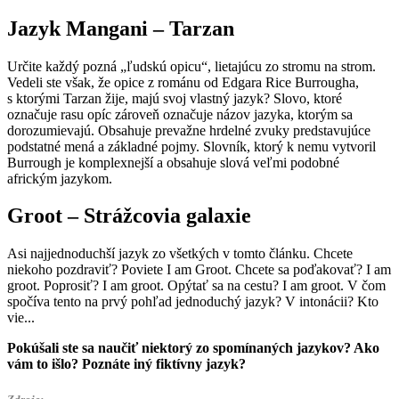
Jazyk Mangani – Tarzan
Určite každý pozná „ľudskú opicu“, lietajúcu zo stromu na strom.
Vedeli ste však, že opice z románu od Edgara Rice Burrougha,
s ktorými Tarzan žije, majú svoj vlastný jazyk? Slovo, ktoré
označuje rasu opíc zároveň označuje názov jazyka, ktorým sa
dorozumievajú. Obsahuje prevažne hrdelné zvuky predstavujúce
podstatné mená a základné pojmy. Slovník, ktorý k nemu vytvoril
Burrough je komplexnejší a obsahuje slová veľmi podobné
africkým jazykom.
Groot – Strážcovia galaxie
Asi najjednoduchší jazyk zo všetkých v tomto článku. Chcete
niekoho pozdraviť? Poviete I am Groot. Chcete sa poďakovať? I am
groot. Poprosiť? I am groot. Opýtať sa na cestu? I am groot. V čom
spočíva tento na prvý pohľad jednoduchý jazyk? V intonácii? Kto
vie...
Pokúšali ste sa naučiť niektorý zo spomínaných jazykov? Ako
vám to išlo? Poznáte iný fiktívny jazyk?