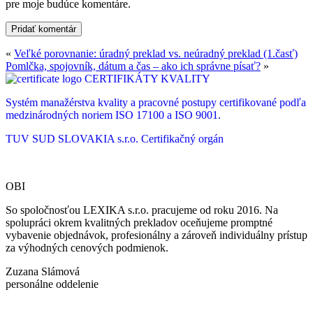
pre moje budúce komentáre.
«
Veľké porovnanie: úradný preklad vs. neúradný preklad (1.časť)
Pomlčka, spojovník, dátum a čas – ako ich správne písať?
»
CERTIFIKÁTY KVALITY
Systém manažérstva kvality a pracovné postupy certifikované podľa
medzinárodných noriem ISO 17100 a ISO 9001.
TUV SUD SLOVAKIA s.r.o.
Certifikačný orgán
OBI
So spoločnosťou LEXIKA s.r.o. pracujeme od roku 2016. Na
spolupráci okrem kvalitných prekladov oceňujeme promptné
vybavenie objednávok, profesionálny a zároveň individuálny prístup
za výhodných cenových podmienok.
Zuzana Slámová
personálne oddelenie