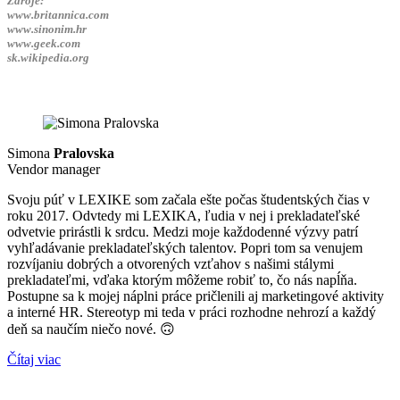
Zdroje:
www.britannica.com
www.sinonim.hr
www.geek.com
sk.wikipedia.org
Simona
Pralovska
Vendor manager
Svoju púť v LEXIKE som začala ešte počas študentských čias v
roku 2017. Odvtedy mi LEXIKA, ľudia v nej i prekladateľské
odvetvie prirástli k srdcu. Medzi moje každodenné výzvy patrí
vyhľadávanie prekladateľských talentov. Popri tom sa venujem
rozvíjaniu dobrých a otvorených vzťahov s našimi stálymi
prekladateľmi, vďaka ktorým môžeme robiť to, čo nás napĺňa.
Postupne sa k mojej náplni práce pričlenili aj marketingové aktivity
a interné HR. Stereotyp mi teda v práci rozhodne nehrozí a každý
deň sa naučím niečo nové. 🙃
Čítaj viac