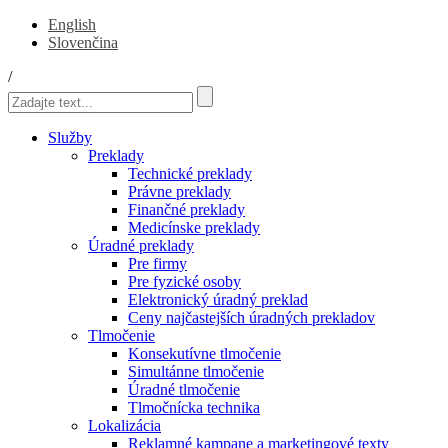
English
Slovenčina
/
Služby
Preklady
Technické preklady
Právne preklady
Finančné preklady
Medicínske preklady
Úradné preklady
Pre firmy
Pre fyzické osoby
Elektronický úradný preklad
Ceny najčastejších úradných prekladov
Tlmočenie
Konsekutívne tlmočenie
Simultánne tlmočenie
Úradné tlmočenie
Tlmočnícka technika
Lokalizácia
Reklamné kampane a marketingové texty