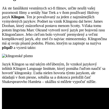
Ak ste fanúšikmi vesmírnych sci-fi filmov, určite neušli vašej
pozornosti filmy a seriály Star Trek a v ňom používaný fiktívny
jazyk
Klingon
. Ten je považovaný za jeden z najznámejších
vymyslených jazykov. Podnet na vznik Klingonu dal herec James
Doohan, ktorý znázorňoval postavu menom Scotty. Vďaka tomu
potom lingvista Marc Okrand vytvoril nový jazyk pre bojovnú rasu
Klingončanov. Jeho cieľom bolo vytvoriť premyslený a veľmi
komplikovaný jazyk, aby znel čo najviac mimozemsky. Klingončina
má aj svoju písanú podobu. Písmo, ktorým sa zapisuje sa nazýva
pIqaD
a vyzerá takto:
Jazyk Klingon sa stal takým obľúbeným, že vznikol jazykový
inštitút Klingon Language Institute, ktorý pomáha ľuďom naučiť sa
hovoriť klingonsky. Ľudia nielen hovoria týmto jazykom, ale
skladajú v ňom piesne, sobášia sa a dokonca preložili časť
Shakespearovho Hamleta – ukážku si môžete vypočuť nižšie.