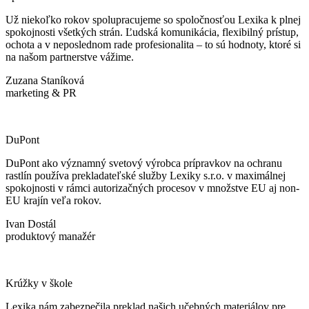
Už niekoľko rokov spolupracujeme so spoločnosťou Lexika k plnej
spokojnosti všetkých strán. Ľudská komunikácia, flexibilný prístup,
ochota a v neposlednom rade profesionalita – to sú hodnoty, ktoré si
na našom partnerstve vážime.
Zuzana Staníková
marketing & PR
DuPont
DuPont ako významný svetový výrobca prípravkov na ochranu
rastlín používa prekladateľské služby Lexiky s.r.o. v maximálnej
spokojnosti v rámci autorizačných procesov v množstve EU aj non-
EU krajín veľa rokov.
Ivan Dostál
produktový manažér
Krúžky v škole
Lexika nám zabezpečila preklad našich učebných materiálov pre