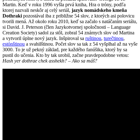
Martin. Keď v roku 1996 vyšla prvá kniha, Hra o tróny, podľa
ktorej nazvali neskôr aj celý seriál,
jazyk nomádskeho kmeňa
Dothraki
pozostával iba z približne 54 slov, z ktorých asi polovicu
tvorili mená. Až okolo roku 2010, keď sa začalo s natáčaním seriálu,
si David. J. Peterson (člen Jazykotvornej spoločnosti – Language
Creation Society) sadol za stôl, zobral 54 známych slov od Martina
a vytvoril úplne nový jazyk. Inšpiroval sa
ruštinou
,
turečtinou
,
estónštinou
a svahilštinou. Počet slov sa tak z 54 vyšplhal až na vyše
3000. To je už pekný základ, pre každého fanúšika, ktorý by sa
pustil do učenia. Kto by tak urobil, začne pravdepodobne vetou:
Hash yer dothrae chek asshekh? – Ako sa máš?