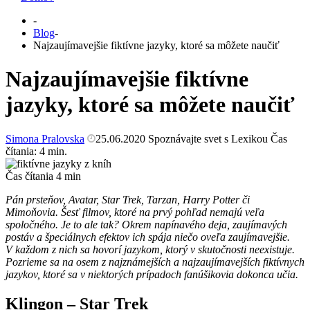
-
Blog
-
Najzaujímavejšie fiktívne jazyky, ktoré sa môžete naučiť
Najzaujímavejšie fiktívne
jazyky, ktoré sa môžete naučiť
Simona Pralovska
25.06.2020
Spoznávajte svet s Lexikou
Čas
čítania:
4
min.
Čas čítania
4
min
Pán prsteňov, Avatar, Star Trek, Tarzan, Harry Potter či
Mimoňovia. Šesť filmov, ktoré na prvý pohľad nemajú veľa
spoločného. Je to ale tak? Okrem napínavého deja, zaujímavých
postáv a špeciálnych efektov ich spája niečo oveľa zaujímavejšie.
V každom z nich sa hovorí jazykom, ktorý v skutočnosti neexistuje.
Pozrieme sa na osem z najznámejších a najzaujímavejších fiktívnych
jazykov, ktoré sa v niektorých prípadoch fanúšikovia dokonca učia.
Klingon – Star Trek