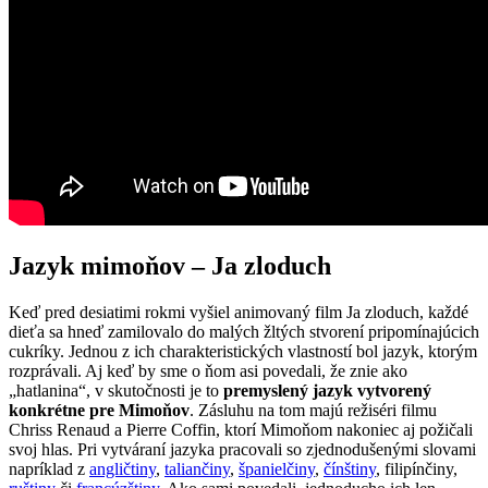
Jazyk mimoňov – Ja zloduch
Keď pred desiatimi rokmi vyšiel animovaný film Ja zloduch, každé
dieťa sa hneď zamilovalo do malých žltých stvorení pripomínajúcich
cukríky. Jednou z ich charakteristických vlastností bol jazyk, ktorým
rozprávali. Aj keď by sme o ňom asi povedali, že znie ako
„hatlanina“, v skutočnosti je to
premyslený
jazyk vytvorený
konkrétne pre Mimoňov
. Zásluhu na tom majú režiséri filmu
Chriss Renaud a Pierre Coffin, ktorí Mimoňom nakoniec aj požičali
svoj hlas. Pri vytváraní jazyka pracovali so zjednodušenými slovami
napríklad z
angličtiny
,
taliančiny
,
španielčiny
,
čínštiny
, filipínčiny,