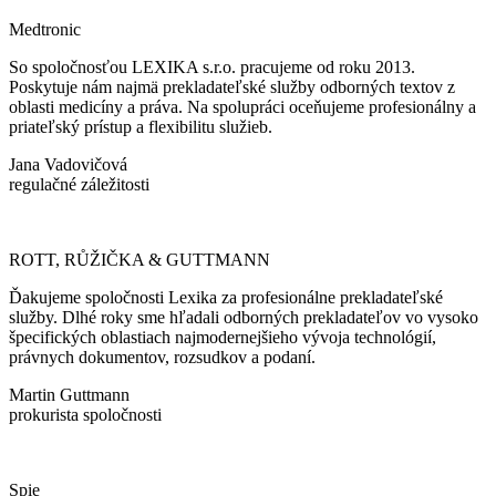
Medtronic
So spoločnosťou LEXIKA s.r.o. pracujeme od roku 2013.
Poskytuje nám najmä prekladateľské služby odborných textov z
oblasti medicíny a práva. Na spolupráci oceňujeme profesionálny a
priateľský prístup a flexibilitu služieb.
Jana Vadovičová
regulačné záležitosti
ROTT, RŮŽIČKA & GUTTMANN
Ďakujeme spoločnosti Lexika za profesionálne prekladateľské
služby. Dlhé roky sme hľadali odborných prekladateľov vo vysoko
špecifických oblastiach najmodernejšieho vývoja technológií,
právnych dokumentov, rozsudkov a podaní.
Martin Guttmann
prokurista spoločnosti
Spie