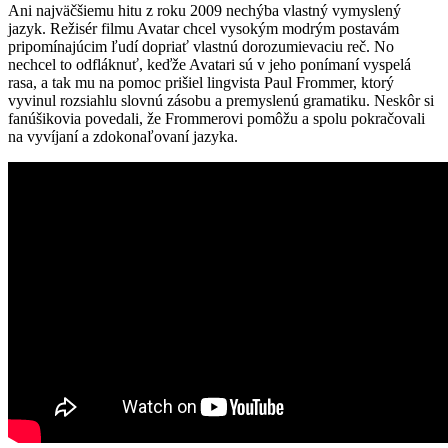
Ani najväčšiemu hitu z roku 2009 nechýba vlastný vymyslený
jazyk. Režisér filmu Avatar chcel vysokým modrým postavám
pripomínajúcim ľudí dopriať vlastnú dorozumievaciu reč. No
nechcel to odfláknuť, keďže Avatari sú v jeho ponímaní vyspelá
rasa, a tak mu na pomoc prišiel lingvista Paul Frommer, ktorý
vyvinul rozsiahlu slovnú zásobu a premyslenú gramatiku. Neskôr si
fanúšikovia povedali, že Frommerovi pomôžu a spolu pokračovali
na vyvíjaní a zdokonaľovaní jazyka.