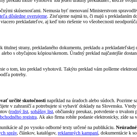
dný preklad môže vyhotoviť iba jeden úradný prekladateľ, keďže svoj
očnými skúsenosťami. Nemusia byť menovaní Ministerstvom spravodli
ateľa dôsledne overujeme
. Zisťujeme najmä to, či majú s prekladaním do
iacero prekladateľov, aj keď toto riešenie vo všeobecnosti neodporúč
ok titulnej strany, prekladaného dokumentu, prekladu a prekladateľskej
alebo s obyčajnou kópiou/skenom. Úradný preklad najčastejšie dostan
nie o tom, kto preklad vyhotovil. Takýto preklad vám pošleme elektro
podľa potreby.
ovať určité skutočnosti
napríklad na úradoch alebo súdoch. Pozrime sa
o žijete v zahraničí a potrebujete si vybaviť doklady na Slovensku. V
tov (
rodný list
,
sobášny list
, občiansky preukaz, potvrdenie o trvalom 
obchodného registra
. Ak ako firma robíte podanie elektronicky, zíde sa
unikácie až po vysoko odborné texty určené na publikáciu.
Neúradné 
ych správ
, článkov, katalógov,
reklamných kampaní
, dokumentácie k s