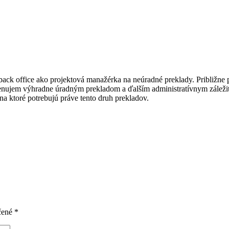
ck office ako projektová manažérka na neúradné preklady. Približne 
a venujem výhradne úradným prekladom a ďalším administratívnym záleži
a ktoré potrebujú práve tento druh prekladov.
čené
*