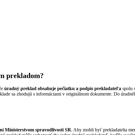
ým prekladom?
že
úradný preklad obsahuje pečiatku a podpis prekladateľa
spolu 
reklade sa zhodujú s informáciami v originálnom dokumente. Do úradné
ní Ministerstvom spravodlivosti SR
. Aby mohli byť prekladatelia me