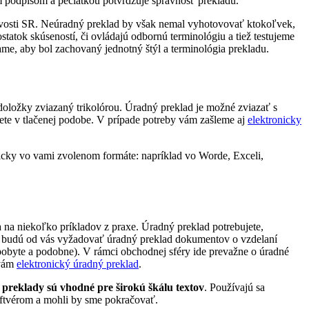
ím podpisom a pečiatkou potvrdzuje správnosť prekladu.
vosti SR. Neúradný preklad by však nemal vyhotovovať ktokoľvek,
statok skúseností, či ovládajú odbornú terminológiu a tiež testujeme
ame, aby bol zachovaný jednotný štýl a terminológia prekladu.
 doložky zviazaný trikolórou. Úradný preklad je možné zviazať s
ete v tlačenej podobe. V prípade potreby vám zašleme aj
elektronicky
nicky vo vami zvolenom formáte: napríklad vo Worde, Exceli,
 na niekoľko príkladov z praxe. Úradný preklad potrebujete,
tedy budú od vás vyžadovať úradný preklad dokumentov o vzdelaní
pobyte a podobne). V rámci obchodnej sféry ide prevažne o úradné
 vám
elektronický úradný preklad
.
preklady sú vhodné pre širokú škálu textov
. Používajú sa
oftvérom a mohli by sme pokračovať.