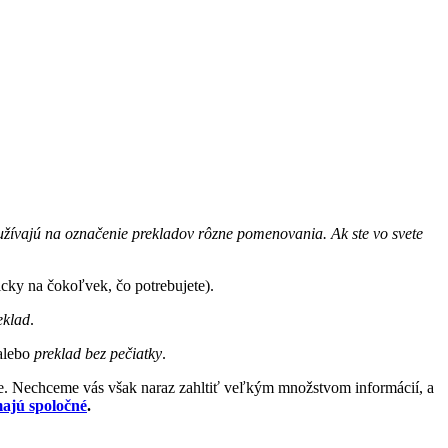
oužívajú na označenie prekladov rôzne pomenovania. Ak ste vo svete
icky na čokoľvek, čo potrebujete).
eklad
.
alebo
preklad bez pečiatky
.
nie. Nechceme vás však naraz zahltiť veľkým množstvom informácií, a
ajú spoločné
.