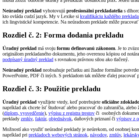
musia zložiť odborné skúšky a preukázať dostatočnú prax. Jeden úra
Neúradný preklad
vyhotovujú
profesionálni prekladatelia
s dlhor
kto ovláda cudzí jazyk. My v Lexike si
kvalifikáciu každého preklad
ich lingvistické kompetencie. Na neúradnom preklade môže pracovať v
Rozdiel č. 2: Forma dodania prekladu
Úradný preklad
má svoju
formu definovanú zákonom
. Je to zväz
originálom prekladaného dokumentu, jeho overenou kópiou od notára 
podpísaný úradný preklad
s rovnakou právnou silou ako tlačený.
Neúradný preklad
neobsahuje pečiatku ani žiadne formálne potvrde
PowerPointe, PDF či iných. S prekladom tak môžete ďalej pracovať 
Rozdiel č. 3: Použitie prekladu
Úradný preklad
využijete vtedy, keď potrebujete
oficiálne zdoklad
napríklad ak chcete ísť študovať alebo pracovať do zahraničia, aleb
(
diplom, vysvedčenie
),
výpisu z registra trestov
či osobných dokumen
preklady
zmlúv
,
faktúr
,
objednávok
, daňových priznaní či
výpisov z 
Možností ako využiť neúradné preklady je neúrekom, od osobnej kom
napríklad pri
prekladoch webových stránok
,
návodov
,
zmlúv
,
lekársk