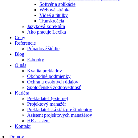
Softvér a aplikácie
Webová stránka
Videá a titulky
Transkreácia
Jazyková korektúra
Ako pracuje Lexika
Ceny
Referencie
Prípadové štúdie
Blog
E-booky
O nás
Kvalita prekladov
Obchodné podmienky
Ochrana osobných údajov
Spoločenská zodpovednosť
Kariéra
Prekladateľ (externe)
Projektový manažér
Prekladateľská stáž pre študentov
Asistent projektových manažérov
HR asistent
Kontakt
Domov