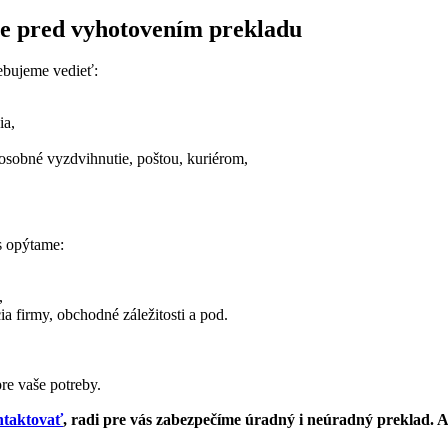
eme pred vyhotovením prekladu
rebujeme vedieť:
ia,
= osobné vyzdvihnutie, poštou, kuriérom,
s opýtame:
,
ia firmy, obchodné záležitosti a pod.
re vaše potreby.
ntaktovať
, radi pre vás zabezpečíme úradný i neúradný preklad. A