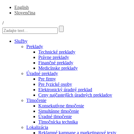
English
Slovenčina
/
Služby
Preklady
Technické preklady
Právne preklady
Finančné preklady
Medicínske preklady
Úradné preklady
Pre firmy
Pre fyzické osoby
Elektronický úradný preklad
Ceny najčastejších úradných prekladov
Tlmočenie
Konsekutívne tlmočenie
Simultánne tlmočenie
Úradné tlmočenie
Tlmočnícka technika
Lokalizácia
Reklamné kampane a marketingové texty