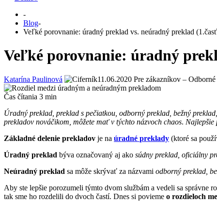
-
Blog
-
Veľké porovnanie: úradný preklad vs. neúradný preklad (1.časť
Veľké porovnanie: úradný prekl
Katarína Paulinová
11.06.2020
Pre zákazníkov – Odborné 
Čas čítania
3
min
Úradný preklad, preklad s pečiatkou, odborný preklad, bežný preklad,
prekladov nováčikom, môžete mať v týchto názvoch chaos
.
Najlepšie 
Základné delenie prekladov
je na
úradné
preklady
(ktoré sa použí
Úradný preklad
býva označovaný aj ako
súdny preklad, oficiálny p
Neúradný preklad
sa môže skrývať za názvami
odborný preklad, be
Aby ste lepšie porozumeli týmto dvom službám a vedeli sa správne ro
tak sme ho rozdelili do dvoch častí. Dnes si povieme
o rozdieloch 