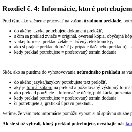
Rozdiel č. 4: Informácie, ktoré potrebuj
Pred tým, ako začneme pracovať na vašom
úradnom preklade
, pot
do
akého jazyka
potrebujete dokument preložiť,
s čím sa preklad zviaže = originál, overená kópia, obyčajná kóp
v akej forme si preklad želáte = tlačený, elektronický,
ako si prajete preklad doručiť (v prípade tlačeného prekladu) 
kedy preklad potrebujete = preferovaný termín dodania.
Skôr, ako sa pustíme do vyhotovovania
neúradného prekladu
sa vá
do
akého jazyka/jazykov
potrebujete text preložiť,
aký je
formát súboru
na preklad a požadovaný výstupný formát
ako preklad použijete = informačné účely, publikácia, prezentác
kedy preklad potrebujete = preferovaný termín dodania,
či potrebujete aj grafickú úpravu prekladu.
Veríme, že vám tieto informácie pomôžu vybrať si tú správnu službe p
Ak ste si už vybrali, ktorý preklad potrebujete, neváhajte nás
ko