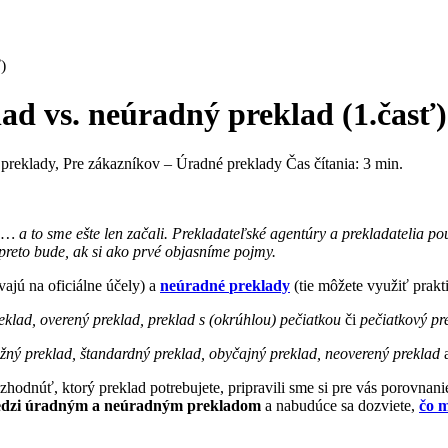
)
ad vs. neúradný preklad (1.časť)
preklady, Pre zákazníkov – Úradné preklady
Čas čítania:
3
min.
… a to sme ešte len začali. Prekladateľské agentúry a prekladatelia p
preto bude, ak si ako prvé objasníme pojmy.
vajú na oficiálne účely) a
neúradné
preklady
(tie môžete využiť prakt
reklad, overený preklad, preklad s (okrúhlou) pečiatkou
či
pečiatkový pr
žný preklad, štandardný preklad, obyčajný preklad, neoverený preklad
zhodnúť, ktorý preklad potrebujete, pripravili sme si pre vás porovna
medzi úradným a neúradným prekladom
a nabudúce sa dozviete,
čo m