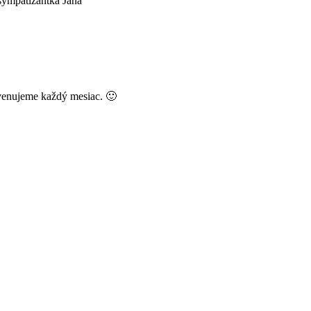
sympatizantka Jana
venujeme každý mesiac. 🙂