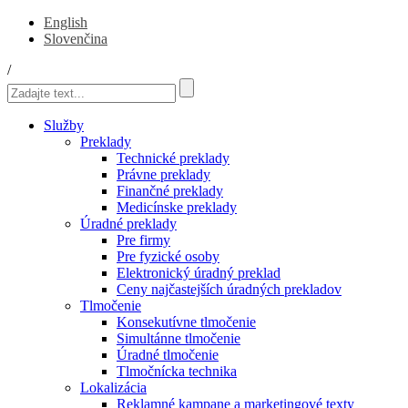
English
Slovenčina
/
Služby
Preklady
Technické preklady
Právne preklady
Finančné preklady
Medicínske preklady
Úradné preklady
Pre firmy
Pre fyzické osoby
Elektronický úradný preklad
Ceny najčastejších úradných prekladov
Tlmočenie
Konsekutívne tlmočenie
Simultánne tlmočenie
Úradné tlmočenie
Tlmočnícka technika
Lokalizácia
Reklamné kampane a marketingové texty