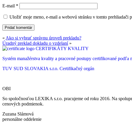
E-mail
*
Uložiť moje meno, e-mail a webovú stránku v tomto prehliadači 
«
Ako si vybrať správnu úroveň prekladu?
Úradný preklad dokladu o vzdelaní
»
CERTIFIKÁTY KVALITY
Systém manažérstva kvality a pracovné postupy certifikované podľ
TUV SUD SLOVAKIA s.r.o.
Certifikačný orgán
OBI
So spoločnosťou LEXIKA s.r.o. pracujeme od roku 2016. Na spoluprá
cenových podmienok.
Zuzana Slámová
personálne oddelenie