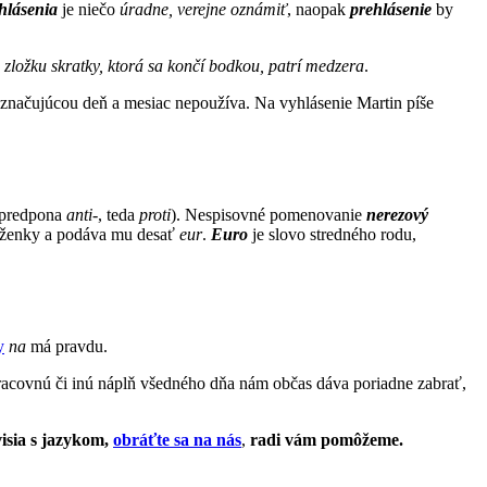
hlásenia
je niečo
úradne, verejne oznámiť
, naopak
prehlásenie
by
 zložku skratky, ktorá sa končí bodkou, patrí medzera
.
 označujúcou deň a mesiac nepoužíva. Na vyhlásenie Martin píše
á predpona
anti-
, teda
proti
). Nespisovné pomenovanie
nerezový
ňaženky a podáva mu desať
eur
.
Euro
je slovo stredného rodu,
y
na
má pravdu.
pracovnú či inú náplň všedného dňa nám občas dáva poriadne zabrať,
visia s jazykom,
obráťte sa na nás
,
radi vám pomôžeme.