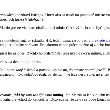
kancelárie
) pozdraví kolegov. Hneď ako sa usadí na pracovné miesto vo
 dnešných
taskoch
(
úlohách
).
 Martin presne vie, kam obálku musí odniesť. Ak však chceme byť spis
a z oddelenia
ejdž-ár
(skratka HR, teda
human resources
,
v preklade z 
 venuje sa ďalším správam. Pri takomto tempe práce možno aj z neho b
písal ho až dnes. Rýchlo ho
antedatuje
(teda
uvedie skorší dátum
, z l
izmov
na dennom poriadku.
oli by ste taký láskavý a povedali by ste mi, čo presne potrebujete?
“.
P
 množnom
– „Povedal/povedala by ste mi...“ je teda nesprávne, no aj tak
lovami: „
Rád by som
zahájil
tento
míting
...
“ a Martin sa len v duchu us
ko zahajuje vchod do kancelárie. Dozvedá sa, že zajtra sa bude konať
a