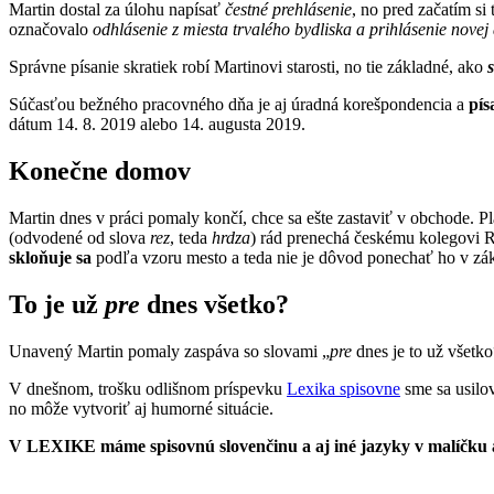
Martin dostal za úlohu napísať
čestné prehlásenie
, no pred začatím si 
označovalo
odhlásenie z miesta trvalého bydliska a prihlásenie novej
Správne písanie skratiek robí Martinovi starosti, no tie základné, ako
s
Súčasťou bežného pracovného dňa je aj úradná korešpondencia a
pís
dátum 14. 8. 2019 alebo 14. augusta 2019.
Konečne domov
Martin dnes v práci pomaly končí, chce sa ešte zastaviť v obchode. Plá
(odvodené od slova
rez
, teda
hrdza
) rád prenechá českému kolegovi 
skloňuje
sa
podľa vzoru mesto a teda nie je dôvod ponechať ho v zá
To je už
pre
dnes všetko?
Unavený Martin pomaly zaspáva so slovami „
pre
dnes je to už všetk
V dnešnom, trošku odlišnom príspevku
Lexika spisovne
sme sa usilo
no môže vytvoriť aj humorné situácie.
V LEXIKE máme spisovnú slovenčinu a aj iné jazyky v malíčku a 