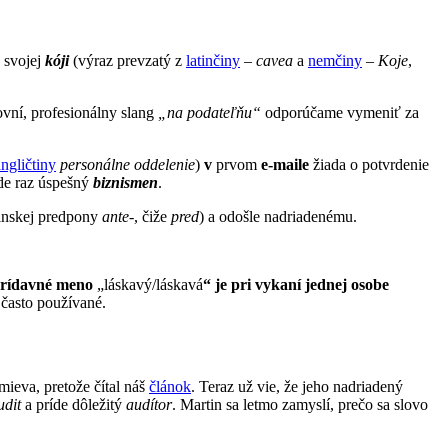
 svojej
kóji
(výraz prevzatý z
latinčiny
–
cavea
a
nemčiny
–
Koje
,
ovní, profesionálny slang
„na podateľňu“
odporúčame vymeniť za
angličtiny
personálne oddelenie
)
v
prvom
e-maile
žiada o potvrdenie
ude raz úspešný
biznismen
.
atinskej predpony
ante-
, čiže
pred
) a odošle nadriadenému.
rídavné meno
„láskavý/láskavá
“ je pri vykaní jednej osobe
 často používané.
mieva, pretože čítal náš
článok
. Teraz už vie, že jeho nadriadený
udit
a príde dôležitý
audítor
. Martin sa letmo zamyslí, prečo sa slovo