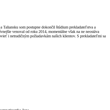
 Taliansku som postupne dokončil štúdium prekladateľstva a
tívnejšie venoval od roku 2014, momentálne však na ne neostáva
hovieť i netradičným požiadavkám našich klientov. S prekladateľmi sa