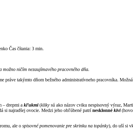
enko
Čas čítania:
3
min.
o a možno ničím nezaujímavého pracovného dňa.
eme práve takýmto dňom bežného administratívneho pracovníka. Možná 
m – drepmi a
kľukmi
(
kliky
sú ako názov cviku nespisovný výraz, Marti
 dá si najradšej ovocie. Medzi jeho obľúbené patrí
nesklonné
kivi
(hovo
tromu, ale o
spisovné pomenovanie pre skrinku na topánky
), do uší si 