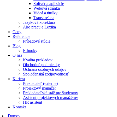
Softvér a aplikácie
Webová stránka
Videá a titulky
Transkreácia
Jazyková korektúra
Ako pracuje Lexika
Ceny
Referencie
Prípadové štúdie
Blog
E-booky
O nás
Kvalita prekladov
Obchodné podmienky
Ochrana osobných údajov
Spoločenská zodpovednosť
Kariéra
Prekladateľ (externe)
Projektový manažér
Prekladateľská stáž pre študentov
Asistent projektových manažérov
HR asistent
Kontakt
Domov