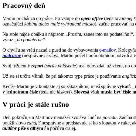
Pracovný deň
Martin prichádza do práce. Po vstupe do
open office
(teda
otvorenej 
označujúci
kabínu alebo malé vyhradené miesto
), začne pracovať na
Na stole nájde obálku s nápisom „Prosím, zanes toto na podateľňu!“.
výraz
„do podateľne“
.
O chvíľu sa vráti nazad a pustí sa do vybavovania
e-mailov
. Kolegyň
nadčasov
(nesprávne
cezčas)
. Martin počet hodín obratom potvrdí a
Svoj týždenný
report
(
správu/hlásenie
) mal odovzdať už včera, no do
Už ste si určite všimli, že pri takomto type práce je používanie
anglic
Keďže Martin je v kontakte aj so zákazníkmi, musí správne
vykať
:
„B
v jednotnom čísle
(teda nie
láskaví
).
Slovesá
však
musia byť čísle
V práci je stále rušno
Deň pokračuje a Martinov manažér zvoláva ľudí na
poradu
. Začína s
použil slovo
zahájiť
nesprávne a predstavuje si ho s lopatou v ruke, a
audítor
píše s dlhým
í
a počúva ďalej.