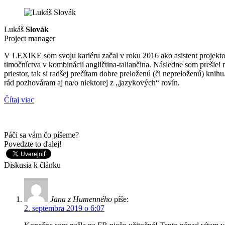
Lukáš
Slovák
Project manager
V LEXIKE som svoju kariéru začal v roku 2016 ako asistent projekt
tlmočníctva v kombinácii angličtina-taliančina. Následne som prešie
priestor, tak si radšej prečítam dobre preloženú (či nepreloženú) kni
rád pozhováram aj na/o niektorej z „jazykových“ rovín.
Čítaj viac
Páči sa vám čo píšeme?
Povedzte to ďalej!
Diskusia k článku
Jana z Humenného
píše:
2. septembra 2019 o 6:07