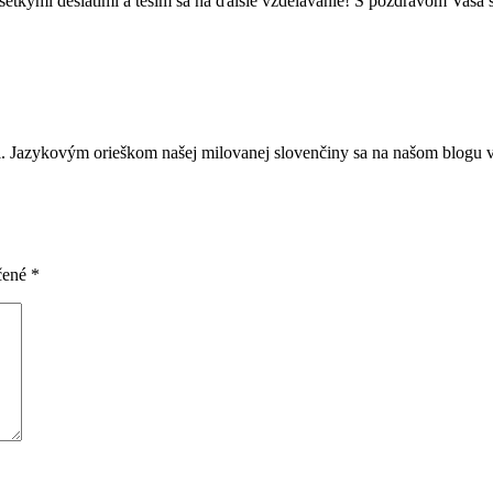
etkými desiatimi a teším sa na ďalšie vzdelávanie! S pozdravom Vaša 
i. Jazykovým orieškom našej milovanej slovenčiny sa na našom blogu 
čené
*