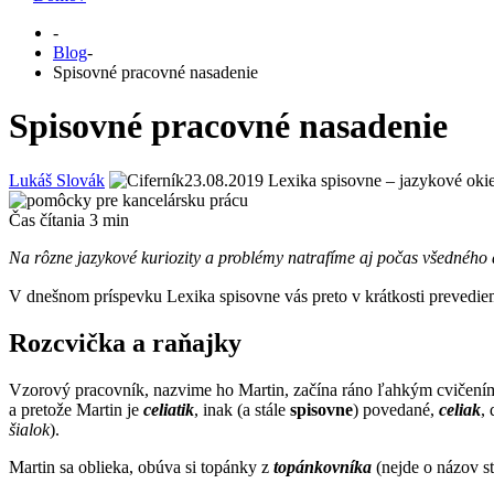
-
Blog
-
Spisovné pracovné nasadenie
Spisovné pracovné nasadenie
Lukáš Slovák
23.08.2019
Lexika spisovne – jazykové oki
Čas čítania
3
min
Na rôzne jazykové kuriozity a problémy natrafíme aj počas všednéh
V dnešnom príspevku Lexika spisovne vás preto v krátkosti prevedi
Rozcvička a raňajky
Vzorový pracovník, nazvime ho Martin, začína ráno ľahkým cvičení
a pretože Martin je
celiatik
, inak (a stále
spisovne
) povedané,
celiak
,
šialok
).
Martin sa oblieka, obúva si topánky z
topánkovníka
(nejde o názov s