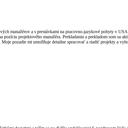
ových manažérov a s prestávkami na pracovno-jazykové pobyty v USA a
l na pozíciu projektového manažéra. Prekladaniu a prekladom som sa ak
hu. Moje pozadie mi umožňuje detailne spracovať a riadiť projekty a vy