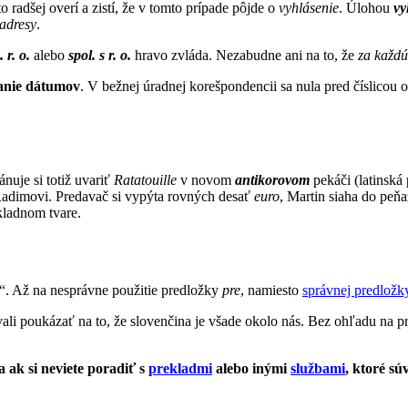
to radšej overí a zistí, že v tomto prípade pôjde o
vyhlásenie
. Úlohou
vy
 adresy
.
. r. o.
alebo
spol. s r. o.
hravo zvláda. Nezabudne ani na to, že
za každú
anie dátumov
. V bežnej úradnej korešpondencii sa nula pred číslicou
nuje si totiž uvariť
Ratatouille
v novom
antikorovom
pekáči (latinsk
Radimovi. Predavač si vypýta rovných desať
euro
, Martin siaha do pe
kladnom tvare.
o“. Až na nesprávne použitie predložky
pre
, namiesto
správnej predložk
vali poukázať na to, že slovenčina je všade okolo nás. Bez ohľadu na 
ak si neviete poradiť s
prekladmi
alebo inými
službami
, ktoré sú