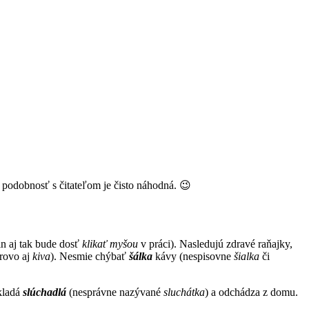
podobnosť s čitateľom je čisto náhodná. 😉
n aj tak bude dosť
klikať myšou
v práci). Nasledujú zdravé raňajky,
rovo aj
kiva
). Nesmie chýbať
šálka
kávy (nespisovne
šialka
či
vkladá
slúchadlá
(nesprávne nazývané
sluchátka
) a odchádza z domu.