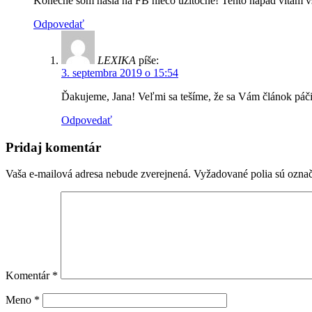
Konečne som našla na FB niečo užitočné! Tento nápad vítam vš
Odpovedať
LEXIKA
píše:
3. septembra 2019 o 15:54
Ďakujeme, Jana! Veľmi sa tešíme, že sa Vám článok páč
Odpovedať
Pridaj komentár
Vaša e-mailová adresa nebude zverejnená.
Vyžadované polia sú ozna
Komentár
*
Meno
*